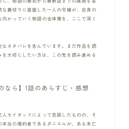
めに、物語の最初から最新話までの展開を各
絶な裏切りに直面した一人の令嬢が、自身の
ち向かっていく物語の全体像を、ここで深く
全なネタバレを含んでいます。まだ作品を読
みを大切にしたい方は、この先を読み進める
なら】︎1話のあらすじ・感想
恋人セイオッドによって克服したものの、そ
の本当の婚約者であるダニエルが、ある未亡