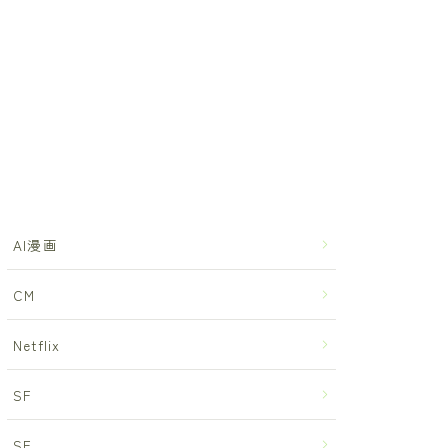
AI漫画
CM
Netflix
SF
SF