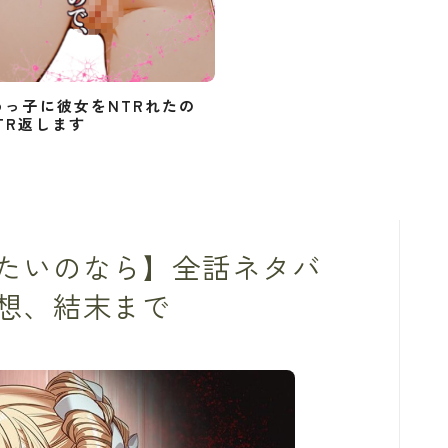
めっ子に彼女をNTRれたの
TR返します
たいのなら】全話ネタバ
想、結末まで