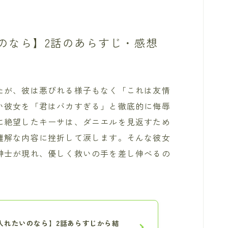
なら】︎2話のあらすじ・感想
たが、彼は悪びれる様子もなく「これは友情
い彼女を「君はバカすぎる」と徹底的に侮辱
に絶望したキーサは、ダニエルを見返すため
難解な内容に挫折して涙します。そんな彼女
紳士が現れ、優しく救いの手を差し伸べるの
入れたいのなら】2話あらすじから結