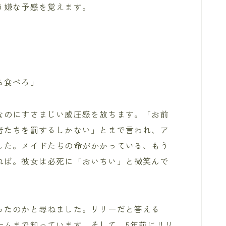
う嫌な予感を覚えます。
ら食べろ」
なのにすさまじい威圧感を放ちます。「お前
者たちを罰するしかない」とまで言われ、ア
した。メイドたちの命がかかっている、もう
れば。彼女は必死に「おいちい」と微笑んで
ったのかと尋ねました。リリーだと答える
ームまで知っています。そして、5年前にリリ