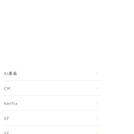
AI漫画
CM
Netflix
SF
SF