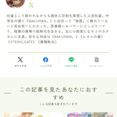
社畜として飼われながらも週休三日制を実現した上流社畜。中
学生の頃に《BAKUMAN。》に出会って「物語」に触れていな
いと死ぬ呪いにかかった。思春期にモバゲーにどっぷりハマ
り、暗黒の携帯小説時代を生きる。主に小説家になろうやカク
ヨムに生息。好きな作品は《BAKUMAN。》《ヒカルの碁》
《STEINS;GATE》《無職転生》
ポストする
シェアする
LINEで送る
URLをコピー
この記事を見たあなたにおす
すめ
こんな記事も読まれています