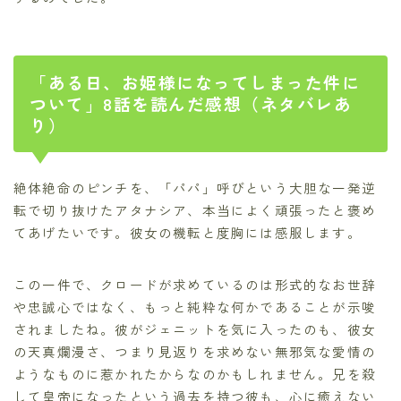
「ある日、お姫様になってしまった件に
ついて」8話を読んだ感想（ネタバレあ
り）
絶体絶命のピンチを、「パパ」呼びという大胆な一発逆
転で切り抜けたアタナシア、本当によく頑張ったと褒め
てあげたいです。彼女の機転と度胸には感服します。
この一件で、クロードが求めているのは形式的なお世辞
や忠誠心ではなく、もっと純粋な何かであることが示唆
されましたね。彼がジェニットを気に入ったのも、彼女
の天真爛漫さ、つまり見返りを求めない無邪気な愛情の
ようなものに惹かれたからなのかもしれません。兄を殺
して皇帝になったという過去を持つ彼も、心に癒えない