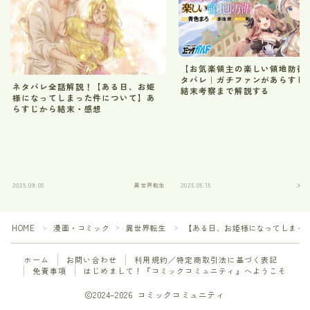
【お気楽領主の楽しい領地防衛
タバレ｜ガチファンがあらすじ
ネタバレ全話解説！【ある日、お姫
結末考察まで解説する
様になってしまった件について】あ
らすじから結末・感想
2025.09.05
異世界転生
2025.05.15
スロ
HOME
漫画・コミック
異世界転生
【ある日、お姫様になってしまっ
＞
＞
＞
ホーム
お問い合わせ
利用規約／特定商取引法に基づく表記
免責事項
はじめまして！『コミックコミュニティ』へようこそ
2024–2026 コミックコミュニティ