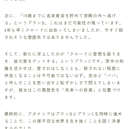
次に、「18歳までに逃走資金を貯めて宮殿の外へ逃げ
る」というプランB。これはまだ可能性が残っています。
4年も早くクロードに出会ってしまいましたが、今すぐ殺
されそうな雰囲気ではありませんでした。
そして、新たに浮上したのが「クロードに愛想を振りま
き、彼の愛をゲットする」というプランCです。原作の知
識を活かせば、愛されはしなくとも、殺されない程度に
仲良くなることは不可能ではないはず。先ほど「パパ」
と呼んだことを思い出すと恥ずかしさで悶えてしまいま
すが、彼女はこの黒歴史を「未来への投資」と位置づけ
ます。
最終的に、アタナシアはプランBとプランCを同時に進め
ることで、この理不尽な世界を生き抜くことを固く決意
するのでした。