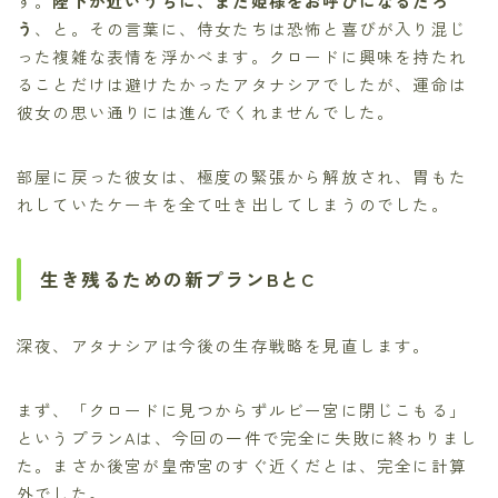
す。
陛下が近いうちに、また姫様をお呼びになるだろ
う
、と。その言葉に、侍女たちは恐怖と喜びが入り混じ
った複雑な表情を浮かべます。クロードに興味を持たれ
ることだけは避けたかったアタナシアでしたが、運命は
彼女の思い通りには進んでくれませんでした。
部屋に戻った彼女は、極度の緊張から解放され、胃もた
れしていたケーキを全て吐き出してしまうのでした。
生き残るための新プランBとC
深夜、アタナシアは今後の生存戦略を見直します。
まず、「クロードに見つからずルビー宮に閉じこもる」
というプランAは、今回の一件で完全に失敗に終わりまし
た。まさか後宮が皇帝宮のすぐ近くだとは、完全に計算
外でした。