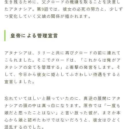
生き残るために、父クロードの機嫌を取ることを決意し
たアタナシア。第9話では、彼女の必死の努力と、少しず
つ変化していく父娘の関係が描かれます。
皇帝による管理宣言
アタナシアは、リリーと共に再びクロードの前に連れて
こられました。そこでクロードは、「これからは俺がア
タナシアの全てを管理する」と衝撃の発言をします。そ
して、今日から彼女に姫としてふさわしい待遇をすると
宣言しました。
忘れていてほしいと願っていたのに、真逆の展開にアタ
ナシアの頭の中は真っ白になります。原作では「一度も
娘だと思ったことはない」と言い放った彼が、まさか本
心から娘と認めたわけではないだろうと、彼女はひどく
混乱するのでした。