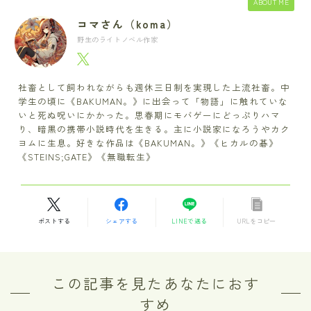
ABOUT ME
コマさん（koma）
野生のライトノベル作家
社畜として飼われながらも週休三日制を実現した上流社畜。中
学生の頃に《BAKUMAN。》に出会って「物語」に触れていな
いと死ぬ呪いにかかった。思春期にモバゲーにどっぷりハマ
り、暗黒の携帯小説時代を生きる。主に小説家になろうやカク
ヨムに生息。好きな作品は《BAKUMAN。》《ヒカルの碁》
《STEINS;GATE》《無職転生》
ポストする
シェアする
LINEで送る
URLをコピー
この記事を見たあなたにおす
すめ