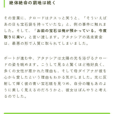
絶体絶命の窮地は続く
その言葉に、クロードはクスっと笑うと、「そういえば
あの日も宝石袋を持っていたな」と、例の事件に触れま
した。そして、「
お前の宝石は俺が預かっている。今度
取りに来い
」と言い渡します。アタナシアの逃走資金
は、最悪の形で人質に取られてしまいました。
ボートが進む中、アタナシアは太陽の光を浴びるクロー
ドの姿を眺めます。こうして見ると驚くほど格好良く、
多くの女性が惹かれた理由も、そして母ダイアナが彼を
心から愛したという理由もわかる気がしました。光に反
射して輝く彼の青い宝石眼を見つめ、自分の瞳もあのよ
うに美しく見えるのだろうかと、彼女はぼんやりと考え
るのでした。