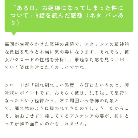
「ある日、お姫様になってしまった件に
ついて」9話を読んだ感想（ネタ-バレあ
り）
毎回が生死をかけた緊張の連続で、アタナシアの精神的
な負担を思うと本当に気の毒になります。それでも、彼
女がクロードの性格を分析し、最適な対応を見つけ出し
ていく姿は非常にたくましいですね。
クロードが「馴れ馴れしい態度」を好むというのは、興
味深いポイントです。おそらく彼は、兄を殺して皇帝に
なったという経緯から、常に周囲から恐怖の対象とし
て、腫れ物のように扱われてきたのでしょう。だからこ
そ、物おじせずに接してくるアタナシアの姿が、彼にと
って新鮮で面白いのかもしれません。