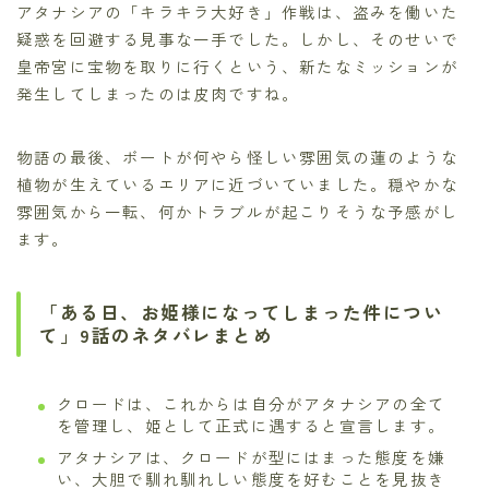
アタナシアの「キラキラ大好き」作戦は、盗みを働いた
疑惑を回避する見事な一手でした。しかし、そのせいで
皇帝宮に宝物を取りに行くという、新たなミッションが
発生してしまったのは皮肉ですね。
物語の最後、ボートが何やら怪しい雰囲気の蓮のような
植物が生えているエリアに近づいていました。穏やかな
雰囲気から一転、何かトラブルが起こりそうな予感がし
ます。
「ある日、お姫様になってしまった件につい
て」9話のネタバレまとめ
クロードは、これからは自分がアタナシアの全て
を管理し、姫として正式に遇すると宣言します。
アタナシアは、クロードが型にはまった態度を嫌
い、大胆で馴れ馴れしい態度を好むことを見抜き