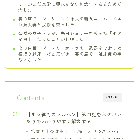
ミーがまだ恋愛に興味がない朴念仁であるため断
念した
宴の席で、シュリーは亡き夫の親友ニュルンベル
公爵夫妻と挨拶を交わした
公爵の息子ノラが、先日シュリーを救った「小さ
な勇士」だったことが判明した
その直後、ジェレミーがノラを「武器商で会った
横取り野郎」だと気づき、宴の席で一触即発の事
態となった
Contents
CLOSE
【ある継母のメルヘン】第21話をネタバレ
ありでわかりやすく解説する
宿敵同士の激突！「泥棒」vs「ウスノロ」