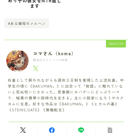
めっ子の彼女をNTR返し
ます
#ある継母のメルヘン
ABOUT ME
コマさん（koma）
野生のライトノベル作家
社畜として飼われながらも週休三日制を実現した上流社畜。中
学生の頃に《BAKUMAN。》に出会って「物語」に触れていな
いと死ぬ呪いにかかった。思春期にモバゲーにどっぷりハマ
り、暗黒の携帯小説時代を生きる。主に小説家になろうやカク
ヨムに生息。好きな作品は《BAKUMAN。》《ヒカルの碁》
《STEINS;GATE》《無職転生》