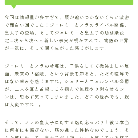
今回は情報量が多すぎて、頭が追いつかないくらい濃密
で面白い回でした！ジェレミーとノラのライバル関係、
皇太子の登場、そしてジェレミーと皇太子の幼馴染設
定…次から次へと新しい事実が明かされて、物語の世界
が一気に、そして深く広がった感じがします。
ジェレミーとノラの喧嘩は、子供らしくて微笑ましい反
面、未来の「宿敵」という背景を知ると、ただの喧嘩で
はない重みを感じますね。シュリーとニュルンベル公爵
が、二人を耳と首根っこを掴んで無理やり謝らせるシー
ンは、思わず笑ってしまいました。どこの世界でも、親
は大変ですね…。
そして、ノラの皇太子に対する塩対応っぷり！彼は本当
に何者にも媚びない、筋の通った性格なのでしょう。そ
んな彼に対して、皇太子が「寂しい」と感じている様子