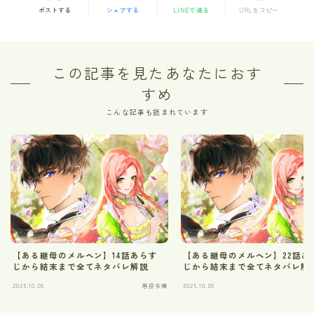
ポストする
シェアする
LINEで送る
URLをコピー
この記事を見たあなたにおす
すめ
こんな記事も読まれています
【ある継母のメルヘン】14話あらす
【ある継母のメルヘン】22話あ
じから結末まで全てネタバレ解説
じから結末まで全てネタバレ解
2025.10.05
悪役令嬢
2025.10.05