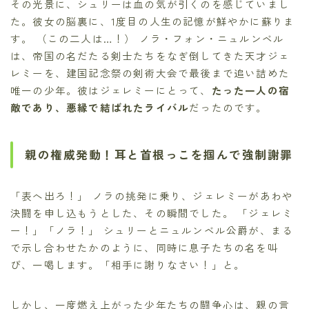
その光景に、シュリーは血の気が引くのを感じていまし
た。彼女の脳裏に、1度目の人生の記憶が鮮やかに蘇りま
す。 （この二人は…！） ノラ・フォン・ニュルンベル
は、帝国の名だたる剣士たちをなぎ倒してきた天才ジェ
レミーを、建国記念祭の剣術大会で最後まで追い詰めた
唯一の少年。彼はジェレミーにとって、
たった一人の宿
敵であり、悪縁で結ばれたライバル
だったのです。
親の権威発動！耳と首根っこを掴んで強制謝罪
「表へ出ろ！」 ノラの挑発に乗り、ジェレミーがあわや
決闘を申し込もうとした、その瞬間でした。 「ジェレミ
ー！」「ノラ！」 シュリーとニュルンベル公爵が、まる
で示し合わせたかのように、同時に息子たちの名を叫
び、一喝します。「相手に謝りなさい！」と。
しかし、一度燃え上がった少年たちの闘争心は、親の言