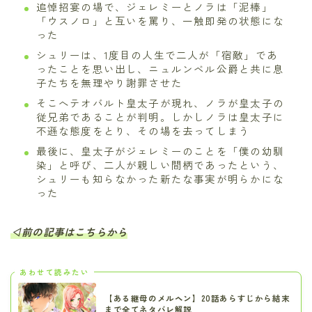
追悼招宴の場で、ジェレミーとノラは「泥棒」
「ウスノロ」と互いを罵り、一触即発の状態にな
った
シュリーは、1度目の人生で二人が「宿敵」であ
ったことを思い出し、ニュルンベル公爵と共に息
子たちを無理やり謝罪させた
そこへテオバルト皇太子が現れ、ノラが皇太子の
従兄弟であることが判明。しかしノラは皇太子に
不遜な態度をとり、その場を去ってしまう
最後に、皇太子がジェレミーのことを「僕の幼馴
染」と呼び、二人が親しい間柄であったという、
シュリーも知らなかった新たな事実が明らかにな
った
◁前の記事はこちらから
あわせて読みたい
【ある継母のメルヘン】20話あらすじから結末
まで全てネタバレ解説