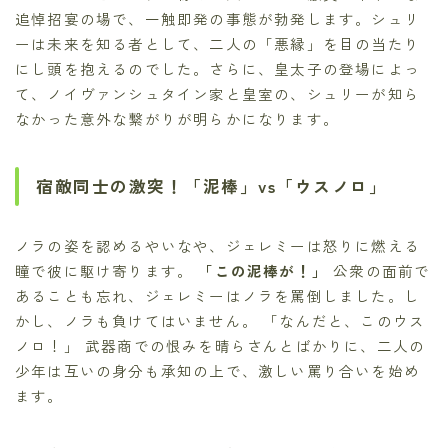
追悼招宴の場で、一触即発の事態が勃発します。シュリ
ーは未来を知る者として、二人の「悪縁」を目の当たり
にし頭を抱えるのでした。さらに、皇太子の登場によっ
て、ノイヴァンシュタイン家と皇室の、シュリーが知ら
なかった意外な繋がりが明らかになります。
宿敵同士の激突！「泥棒」vs「ウスノロ」
ノラの姿を認めるやいなや、ジェレミーは怒りに燃える
瞳で彼に駆け寄ります。
「この泥棒が！」
公衆の面前で
あることも忘れ、ジェレミーはノラを罵倒しました。し
かし、ノラも負けてはいません。 「なんだと、このウス
ノロ！」 武器商での恨みを晴らさんとばかりに、二人の
少年は互いの身分も承知の上で、激しい罵り合いを始め
ます。