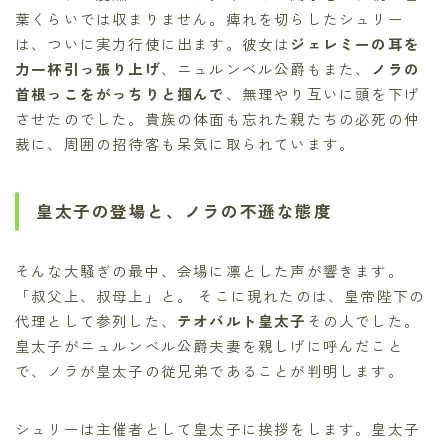
葉くらいでは収まりません。痺れを切らしたシュリー
は、ついに実力行使に出ます。彼女は
ジェレミーの耳を
力一杯引っ張り上げ
、ニュルンベル公爵もまた、
ノラの
首根っこをがっちりと掴んで
、無理やり互いに頭を下げ
させたのでした。貴族の体面も忘れた親たちの必死の仲
裁に、周囲の招待客も呆気に取られています。
皇太子の登場と、ノラの不遜な態度
そんな大騒ぎの最中、会場に凛とした声が響きます。
「叔父上、叔母上」と。 そこに現れたのは、皇帝陛下の
代理として参列した、
テオバルト皇太子
その人でした。
皇太子がニュルンベル公爵夫妻を親しげに呼んだこと
で、ノラが皇太子の従兄弟であることが判明します。
シュリーは主催者として皇太子に挨拶をします。皇太子