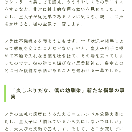
はシュリーの美しさを讃え、うやうやしくその手にキス
をするなど、非常に紳士的な振る舞いを見せました。 し
かし、皇太子が従兄弟であるノラに気づき、親しげに声
をかけると、場の空気は一変します。
ノラは不機嫌さを隠そうともせず、**「状況や相手によ
って態度を変えたことなどない」**と、皇太子相手に極
めて不遜で失礼な言葉を吐き捨て、その場を去ってしま
ったのです。彼の誰にも媚びない反骨精神と、皇室との
間に何か複雑な事情があることを匂わせる一幕でした。
「久しぶりだな、僕の幼馴染」新たな衝撃の事
実
ノラの無礼な態度にうろたえるニュルンベル公爵夫妻に
対し、皇太子は「慣れているから気にしないでほしい」
と、大人びた笑顔で答えます。そして、どこか寂しげに