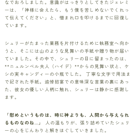
なでおろしました。意識がはっきりとしてきたジェレミ
ーは、「神様に会えたら、もう僕を苦しめないでくれっ
て伝えてください」と、憎まれ口を叩けるまでに回復し
ています。
シュリーがたまった業務を片付けるために執務室へ向か
うと、そこには山のような見舞いの手紙や贈り物が届い
ていました。その中で、シュリーの目に留まったのは、
**ニュルンベル夫人（ハイデ）**からの見舞い状と、ケ
シの実キャンディーの小瓶でした。 丁寧な文字で用法ま
で記された手紙。追悼招宴での意味深な言葉の裏にあっ
た、彼女の優しい人柄に触れ、シュリーは静かに感謝し
ます。
「慰めというものは、時に神よりも、人間から与えられ
るものなのね…」
人の温もりが、張り詰めていたシュリ
ーの心をじんわりと解きほぐしていきました。