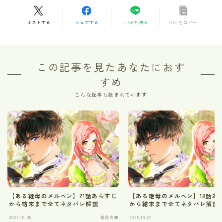
ポストする
シェアする
LINEで送る
URLをコピー
この記事を見たあなたにおす
すめ
こんな記事も読まれています
【ある継母のメルヘン】21話あらすじ
【ある継母のメルヘン】18話あ
から結末まで全てネタバレ解説
から結末まで全てネタバレ解説
2025.10.05
悪役令嬢
2025.10.05