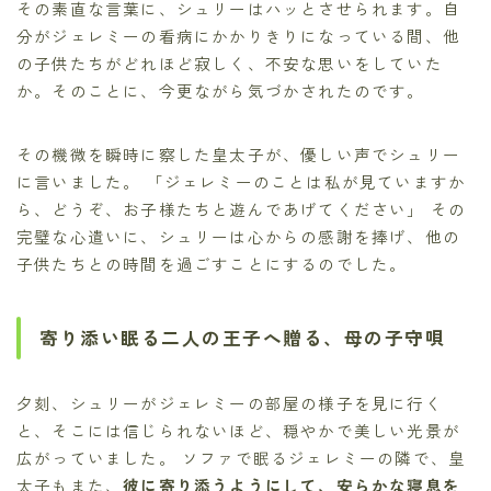
その素直な言葉に、シュリーはハッとさせられます。自
分がジェレミーの看病にかかりきりになっている間、他
の子供たちがどれほど寂しく、不安な思いをしていた
か。そのことに、今更ながら気づかされたのです。
その機微を瞬時に察した皇太子が、優しい声でシュリー
に言いました。 「ジェレミーのことは私が見ていますか
ら、どうぞ、お子様たちと遊んであげてください」 その
完璧な心遣いに、シュリーは心からの感謝を捧げ、他の
子供たちとの時間を過ごすことにするのでした。
寄り添い眠る二人の王子へ贈る、母の子守唄
夕刻、シュリーがジェレミーの部屋の様子を見に行く
と、そこには信じられないほど、穏やかで美しい光景が
広がっていました。 ソファで眠るジェレミーの隣で、皇
太子もまた、
彼に寄り添うようにして、安らかな寝息を