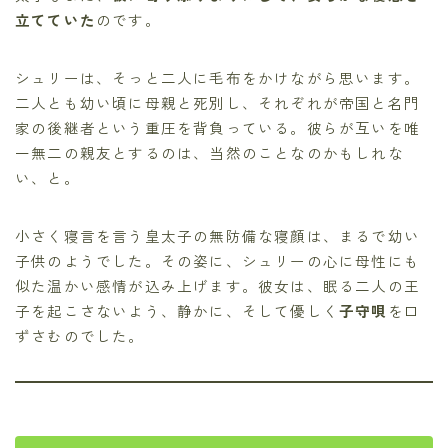
立てていた
のです。
シュリーは、そっと二人に毛布をかけながら思います。
二人とも幼い頃に母親と死別し、それぞれが帝国と名門
家の後継者という重圧を背負っている。彼らが互いを唯
一無二の親友とするのは、当然のことなのかもしれな
い、と。
小さく寝言を言う皇太子の無防備な寝顔は、まるで幼い
子供のようでした。その姿に、シュリーの心に母性にも
似た温かい感情が込み上げます。彼女は、眠る二人の王
子を起こさないよう、静かに、そして優しく
子守唄
を口
ずさむのでした。