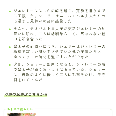
ジェレミーははしかの峠を越え、冗談を言うまで
に回復した。シュリーはニュルンベル夫人からの
心温まる見舞いの品に感謝した
そこへ、テオバルト皇太子が突然ジェレミーの見
舞いに訪れ、二人は幼馴染らしく、気兼ねない軽
口を叩き合った
皇太子の心遣いにより、シュリーはジェレミーの
看病で寂しい思いをさせていた他の子供たちと、
ゆっくりした時間を過ごすことができた
夕刻、シュリーが部屋に戻ると、ジェレミーの隣
で皇太子が寄り添うように眠っていた。シュリー
は、母親のように優しく二人に毛布をかけ、子守
唄を口ずさんだ
◁前の記事はこちらから
あわせて読みたい