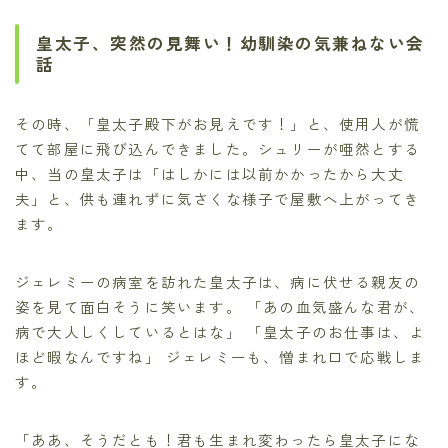
皇太子、突然の見舞い！幼馴染の気兼ねない会
話
その時、「皇太子殿下がお見えです！」と、使用人が慌
てて部屋に飛び込んできました。シュリーが唖然とする
中、当の皇太子は「はしかには以前かかったから大丈
夫」と、供も連れずに気さくな様子で屋敷へ上がってき
ます。
ジェレミーの病室を訪れた皇太子は、病に伏せる親友の
姿を見て面白そうに笑います。 「あの血気盛んな君が、
病で大人しくしているとはな」 「皇太子のお仕事は、よ
ほど暇なんですね」 ジェレミーも、憎まれ口で応戦しま
す。
「ああ、そうだとも！君も生まれ変わったら皇太子にな