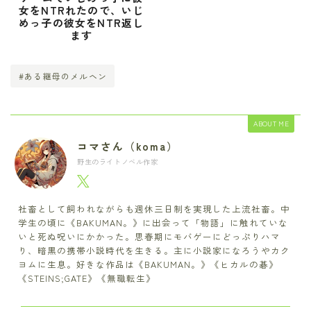
女をNTRれたので、いじ
めっ子の彼女をNTR返し
ます
#ある継母のメルヘン
ABOUT ME
コマさん（koma）
野生のライトノベル作家
社畜として飼われながらも週休三日制を実現した上流社畜。中
学生の頃に《BAKUMAN。》に出会って「物語」に触れていな
いと死ぬ呪いにかかった。思春期にモバゲーにどっぷりハマ
り、暗黒の携帯小説時代を生きる。主に小説家になろうやカク
ヨムに生息。好きな作品は《BAKUMAN。》《ヒカルの碁》
《STEINS;GATE》《無職転生》