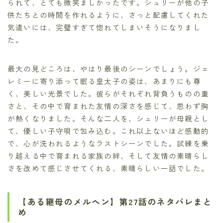
られて、とても微笑ましかったです。シュリーが他の子
供たちとの時間を作れるように、さっと配慮してくれた
気遣いには、完璧すぎて惚れてしまいそうになりまし
た。
最大の見どころは、やはり最後のシーンでしょう。ジェ
レミーに寄り添って眠る皇太子の姿は、あまりにも尊
く、美しい光景でした。彼らがそれぞれ背負うものの重
さと、その中で育まれた友情の深さを感じて、思わず胸
が熱くなりました。そんな二人を、シュリーが母親とし
て、優しい子守唄で包み込む。これ以上ないほど感動的
で、心が洗われるようなラストシーンでした。試練を乗
り越える中で育まれる家族の絆、そして友情の素晴らし
さを改めて感じさせてくれる、素晴らしい一話でした。
【ある継母のメルヘン】第27話のネタバレまと
め