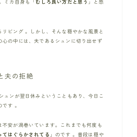
。ミカ自身も「
むしろ良い方だと思う
」と感
るリビング
。しかし、そんな穏やかな風景と
の心の中には、夫であるシュンに切り出せず
と夫の拒絶
のシュンが翌日休みということもあり、今日こ
です 。
は不安が渦巻いています。これまでも何度も
ってはぐらかされてる
」のです 。普段は穏や