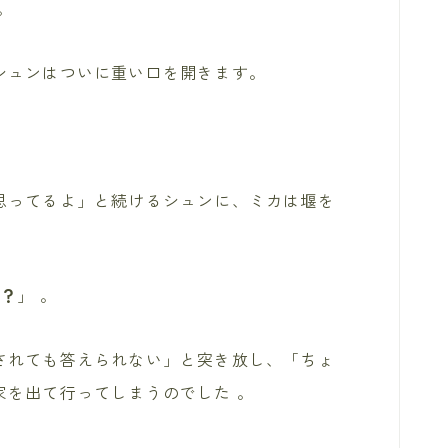
。
シュンはついに重い口を開きます。
思ってるよ」と続けるシュンに、ミカは堰を
よ？
」 。
されても答えられない」と突き放し、「ちょ
家を出て行ってしまうのでした
。