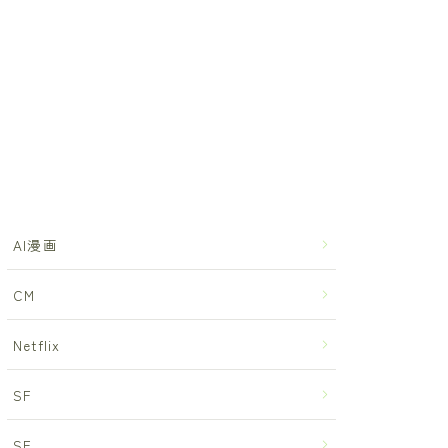
AI漫画
CM
Netflix
SF
SF