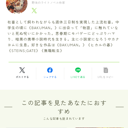
野生のライトノベル作家
社畜として飼われながらも週休三日制を実現した上流社畜。中
学生の頃に《BAKUMAN。》に出会って「物語」に触れていな
いと死ぬ呪いにかかった。思春期にモバゲーにどっぷりハマ
り、暗黒の携帯小説時代を生きる。主に小説家になろうやカク
ヨムに生息。好きな作品は《BAKUMAN。》《ヒカルの碁》
《STEINS;GATE》《無職転生》
ポストする
シェアする
LINEで送る
URLをコピー
この記事を見たあなたにおす
すめ
こんな記事も読まれています