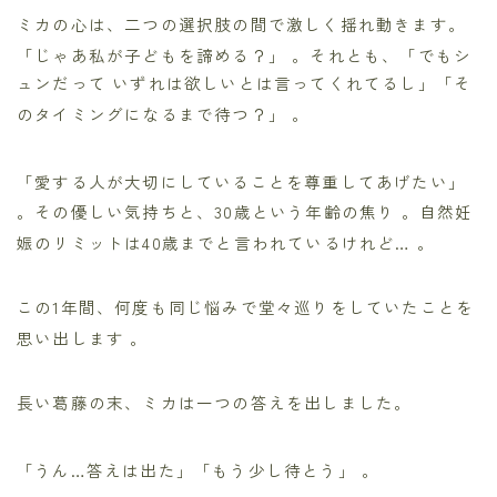
ミカの心は、二つの選択肢の間で激しく揺れ動きます。
「じゃあ私が子どもを諦める？」
。それとも、「でもシ
ュンだって いずれは欲しいとは言ってくれてるし」「そ
のタイミングになるまで待つ？」
。
「愛する人が大切にしていることを尊重してあげたい」
。その優しい気持ちと、30歳という年齢の焦り
。自然妊
娠のリミットは40歳までと言われているけれど…
。
この1年間、何度も同じ悩みで堂々巡りをしていたことを
思い出します
。
長い葛藤の末、ミカは一つの答えを出しました。
「うん…答えは出た」「もう少し待とう」
。