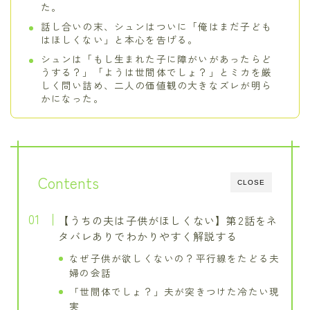
た。
話し合いの末、シュンはついに「俺はまだ子ども
はほしくない」と本心を告げる。
シュンは「もし生まれた子に障がいがあったらど
うする？」「ようは世間体でしょ？」とミカを厳
しく問い詰め、二人の価値観の大きなズレが明ら
かになった。
Contents
CLOSE
【うちの夫は子供がほしくない】第2話をネ
タバレありでわかりやすく解説する
なぜ子供が欲しくないの？平行線をたどる夫
婦の会話
「世間体でしょ？」夫が突きつけた冷たい現
実