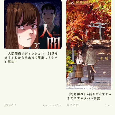
【人間関係アディクション】22話を
あらすじから結末まで簡単にネタバ
レ解説！
【狗月神社】4話をあらすじか
まで全てネタバレ解説
2025.07.10
ヒューマンドラマ
2025.10.13
ヒューマ