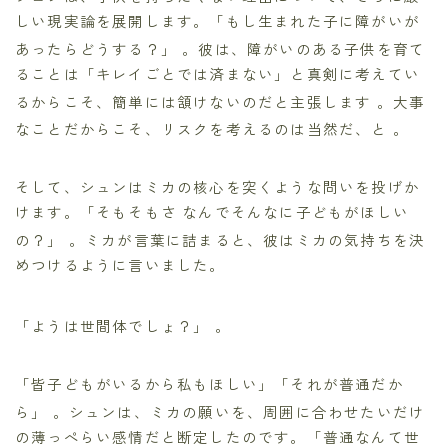
しい現実論を展開します。「もし生まれた子に障がいが
あったらどうする？」
。彼は、障がいのある子供を育て
ることは「キレイごとでは済まない」と真剣に考えてい
るからこそ、簡単には頷けないのだと主張します
。大事
なことだからこそ、リスクを考えるのは当然だ、と
。
そして、シュンはミカの核心を突くような問いを投げか
けます。「そもそもさ なんでそんなに子どもがほしい
の？」
。ミカが言葉に詰まると、彼はミカの気持ちを決
めつけるように言いました。
「ようは世間体でしょ？」
。
「皆子どもがいるから私もほしい」「それが普通だか
ら」
。シュンは、ミカの願いを、周囲に合わせたいだけ
の薄っぺらい感情だと断定したのです。「普通なんて世