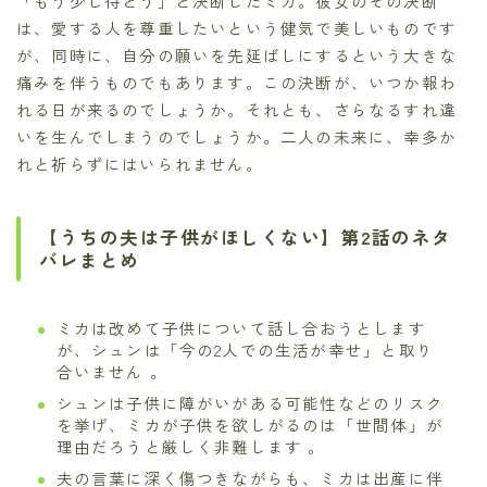
「もう少し待とう」と決断したミカ。彼女のその決断
は、愛する人を尊重したいという健気で美しいものです
が、同時に、自分の願いを先延ばしにするという大きな
痛みを伴うものでもあります。この決断が、いつか報わ
れる日が来るのでしょうか。それとも、さらなるすれ違
いを生んでしまうのでしょうか。二人の未来に、幸多か
れと祈らずにはいられません。
【うちの夫は子供がほしくない】第2話のネタ
バレまとめ
ミカは改めて子供について話し合おうとします
が、シュンは「今の2人での生活が幸せ」と取り
合いません 。
シュンは子供に障がいがある可能性などのリスク
を挙げ、ミカが子供を欲しがるのは「世間体」が
理由だろうと厳しく非難します 。
夫の言葉に深く傷つきながらも、ミカは出産に伴