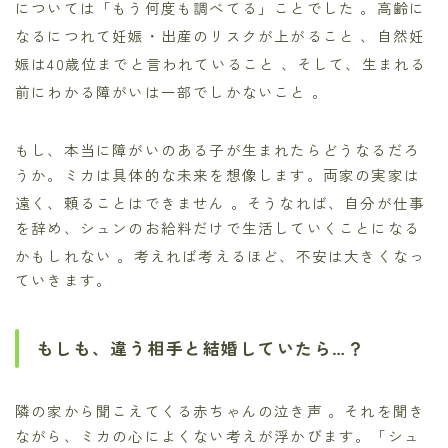
については「もう何度も調べてる」ことでした
。高齢に
なるにつれて妊娠・出産のリスクが上がること
、自然妊
娠は40歳位までと言われていること
、そして、生まれる
前にわかる障がいは一部でしかないこと
。
もし、本当に障がいのある子が生まれたらどうなるだろ
うか。ミカは具体的な未来を想像します。両家の実家は
遠く、頼ることはできません
。そうなれば、自分が仕事
を辞め、シュンのお給料だけで生活していくことになる
かもしれない
。考えれば考えるほど、不安は大きくなっ
ていきます。
もしも、違う相手と結婚していたら…？
隣の家から聞こえてくる赤ちゃんの泣き声
。それを聞き
ながら、ミカの心によくない考えが浮かびます。「シュ