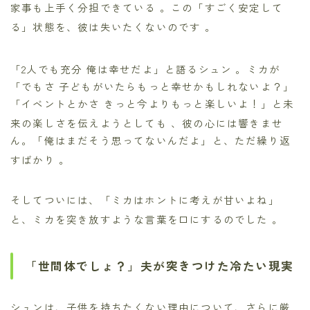
家事も上手く分担できている
。この「すごく安定して
る」状態を、彼は失いたくないのです
。
「2人でも充分 俺は幸せだよ」と語るシュン
。ミカが
「でもさ 子どもがいたらもっと幸せかもしれないよ？」
「イベントとかさ きっと今よりもっと楽しいよ！」と未
来の楽しさを伝えようとしても
、彼の心には響きませ
ん。「俺はまだそう思ってないんだよ」と、ただ繰り返
すばかり
。
そしてついには、「ミカはホントに考えが甘いよね」
と、ミカを突き放すような言葉を口にするのでした
。
「世間体でしょ？」夫が突きつけた冷たい現実
シュンは、子供を持ちたくない理由について、さらに厳