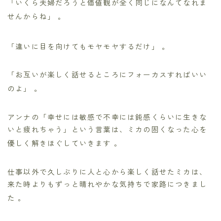
「いくら夫婦だろうと価値観が全く同じになんてなれま
せんからね」
。
「違いに目を向けてもモヤモヤするだけ」
。
「お互いが楽しく話せるところにフォーカスすればいい
のよ」
。
アンナの「幸せには敏感で不幸には鈍感くらいに生きな
いと疲れちゃう」という言葉は、ミカの固くなった心を
優しく解きほぐしていきます
。
仕事以外で久しぶりに人と心から楽しく話せたミカは、
来た時よりもずっと晴れやかな気持ちで家路につきまし
た
。