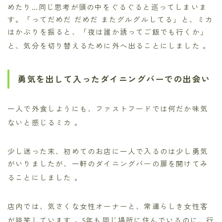
めたり…同じ思考が頭の中をぐるぐると巡ってしまいま
す。「ってだめだ だめだ またグルグルしてる」と、ミカ
はかぶりを振ると、「夜は誰か誘ってご飯でも行くか」
と、気分を切り替えるために外へ出ることにしました
。
勇気を出して入ったダイニングバーでの出会い
一人で外食しようにも、ファストフードでは何だか味気
ないと感じるミカ
。
少し迷った末、初めてのお店に一人で入るのは少し勇気
がいりましたが、一軒のダイニングバーの扉を開けてみ
ることにしました
。
店内では、気さくな女性オーナーと、常連らしき女性客
が談笑しています
。5年も同じ場所に住んでいるのに、行