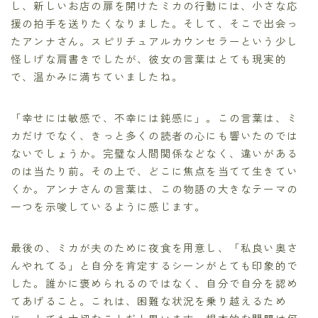
し、新しいお店の扉を開けたミカの行動には、小さな応
援の拍手を送りたくなりました。そして、そこで出会っ
たアンナさん。スピリチュアルカウンセラーという少し
怪しげな肩書きでしたが、彼女の言葉はとても現実的
で、温かみに満ちていましたね。
「幸せには敏感で、不幸には鈍感に」。この言葉は、ミ
カだけでなく、きっと多くの読者の心にも響いたのでは
ないでしょうか。完璧な人間関係などなく、違いがある
のは当たり前。その上で、どこに焦点を当てて生きてい
くか。アンナさんの言葉は、この物語の大きなテーマの
一つを示唆しているように感じます。
最後の、ミカが夫のために夜食を用意し、「私良い奥さ
んやれてる」と自分を肯定するシーンがとても印象的で
した。誰かに褒められるのではなく、自分で自分を認め
てあげること。これは、困難な状況を乗り越えるため