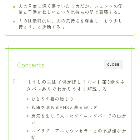
夫の言葉に深く傷ついたミカだが、シュンへの愛
情と子供が欲しいという気持ちの間で葛藤する。
ミカは最終的に、夫の気持ちを尊重し「もう少し
待とう」と決断する 。
Contents
CLOSE
【うちの夫は子供がほしくない】第3話をネ
タバレありでわかりやすく解説する
ひとりの夜の始まり
孤独を深めるSNSと募る寂しさ
勇気を出して入ったダイニングバーでの出会
い
スピリチュアルカウンセラーとの不思議な会
話