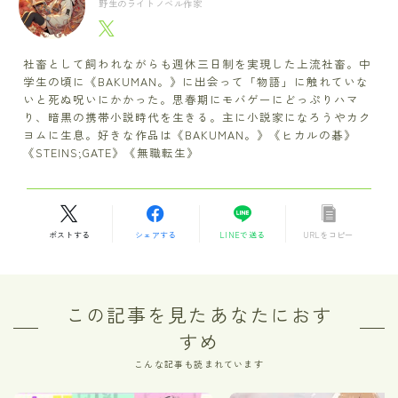
野生のライトノベル作家
社畜として飼われながらも週休三日制を実現した上流社畜。中
学生の頃に《BAKUMAN。》に出会って「物語」に触れていな
いと死ぬ呪いにかかった。思春期にモバゲーにどっぷりハマ
り、暗黒の携帯小説時代を生きる。主に小説家になろうやカク
ヨムに生息。好きな作品は《BAKUMAN。》《ヒカルの碁》
《STEINS;GATE》《無職転生》
ポストする
シェアする
LINEで送る
URLをコピー
この記事を見たあなたにおす
すめ
こんな記事も読まれています