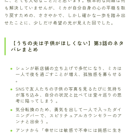
に、とても大切なことだと思います。根本的な問題は何
も解決していませんが、ミカが自分自身の心の平穏を取
り戻すための、ささやかで、しかし確かな一歩を踏み出
せたことに、少しだけ希望の光が見えた回でした。
【うちの夫は子供がほしくない】第3話のネタ
バレまとめ
シュンが新店舗の立ち上げで多忙になり、ミカは
一人で夜を過ごすことが増え、孤独感を募らせる
。
SNSで友人たちの子供の写真を見るたびに気持ち
が落ち込み、自分の状況と比べては堂々巡りの思
考に陥ってしまう 。
気分転換のため、勇気を出して一人で入ったダイ
ニングバーで、スピリチュアルカウンセラーのア
ンナと出会う 。
アンナから「幸せには敏感で不幸には鈍感に生き