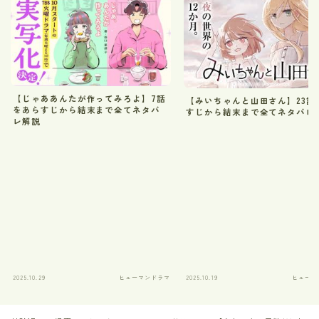
【じゃああんたが作ってみろよ】7話
【みいちゃんと山田さん】23話
をあらすじから結末まで全てネタバ
すじから結末まで全てネタバレ
レ解説
2025.10.29
ヒューマンドラマ
2025.10.19
ヒューマ