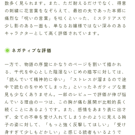
数多く見られます。また、ただ耐えるだけでなく、得意
の刺繍に花言葉をなぞらえて、最初の夫であった本郷に
痛烈な「呪いの言葉」を吐くといった、ミステリアスで
少し影のある一面も、単なるお嬢様ではない深みのある
キャラクターとして高く評価されています。
ネガティブな評価
一方で、物語の序盤にかなりのページを割いて描かれ
る、千代を中心とした陰湿ないじめの描写に対しては、
「読んでいて精神的に辛い」「ストレスが溜まるので途
中で読むのをやめてしまった」といったネガティブな意
見も少なくありません。一部のレビューで評価が伸び悩
んでいる理由の一つは、この胸が痛む展開が比較的長く
続くことにあるようです。また、感情をあまり表に出さ
ず、全ての不幸を受け入れてしまうかのように見える絢
子の姿に対して、「もっと強く反撃してほしい」「受け
身すぎて少しもどかしい」と感じる読者もいるようで