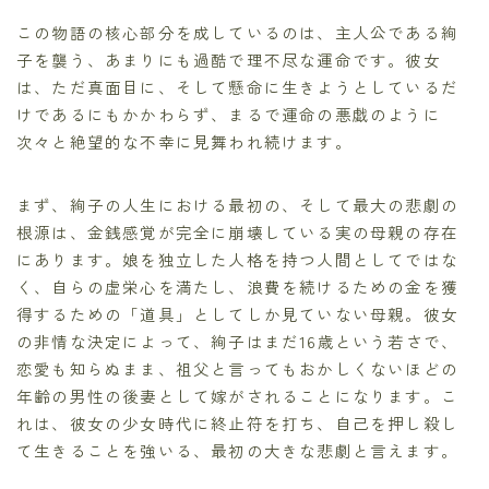
この物語の核心部分を成しているのは、主人公である絢
子を襲う、あまりにも過酷で理不尽な運命です。彼女
は、ただ真面目に、そして懸命に生きようとしているだ
けであるにもかかわらず、まるで運命の悪戯のように
次々と絶望的な不幸に見舞われ続けます。
まず、絢子の人生における最初の、そして最大の悲劇の
根源は、金銭感覚が完全に崩壊している実の母親の存在
にあります。娘を独立した人格を持つ人間としてではな
く、自らの虚栄心を満たし、浪費を続けるための金を獲
得するための「道具」としてしか見ていない母親。彼女
の非情な決定によって、絢子はまだ16歳という若さで、
恋愛も知らぬまま、祖父と言ってもおかしくないほどの
年齢の男性の後妻として嫁がされることになります。こ
れは、彼女の少女時代に終止符を打ち、自己を押し殺し
て生きることを強いる、最初の大きな悲劇と言えます。