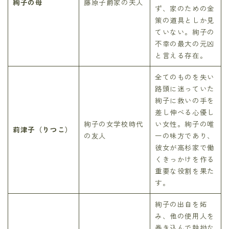
絢子の母
藤原子爵家の夫人
ず、家のための金
策の道具としか見
ていない。絢子の
不幸の最大の元凶
と言える存在。
全てのものを失い
路頭に迷っていた
絢子に救いの手を
差し伸べる心優し
絢子の女学校時代
い女性。絢子の唯
莉津子（りつこ）
の友人
一の味方であり、
彼女が高杉家で働
くきっかけを作る
重要な役割を果た
す。
絢子の出自を妬
み、他の使用人を
巻き込んで執拗な