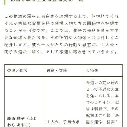
この物語の深みと面白さを理解する上で、個性的でそれ
ぞれが複雑な背景を持つ登場人物たちの関係性を把握す
ることが不可欠です。ここでは、物語の運命を動かす主
要な登場人物たちを、その役割や人物像と共に詳しくご
紹介します。彼ら一人ひとりの行動や思惑が、主人公・
絢子の運命に深く、そして複雑に絡み合っていきます。
登場人物名
役割・立場
人物像
金遣いの荒い母の
せいで不遇な人生
を強いられる、本
作のヒロイン。趣
味は刺繍で、その
腕前はプロ級。過
藤原 絢子（ふじ
主人公、子爵令嬢
酷な運命に翻弄さ
わら あやこ）