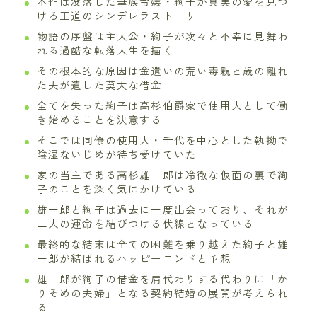
本作は没落した華族令嬢・絢子が真実の愛を見つ
ける王道のシンデレラストーリー
物語の序盤は主人公・絢子が次々と不幸に見舞わ
れる過酷な転落人生を描く
その根本的な原因は金遣いの荒い毒親と歳の離れ
た夫が遺した莫大な借金
全てを失った絢子は高杉伯爵家で使用人として働
き始めることを決意する
そこでは同僚の使用人・千代を中心とした執拗で
陰湿ないじめが待ち受けていた
家の当主である高杉雄一郎は冷徹な仮面の裏で絢
子のことを深く気にかけている
雄一郎と絢子は過去に一度出会っており、それが
二人の運命を結びつける伏線となっている
最終的な結末は全ての困難を乗り越えた絢子と雄
一郎が結ばれるハッピーエンドと予想
雄一郎が絢子の借金を肩代わりする代わりに「か
りそめの夫婦」となる契約結婚の展開が考えられ
る