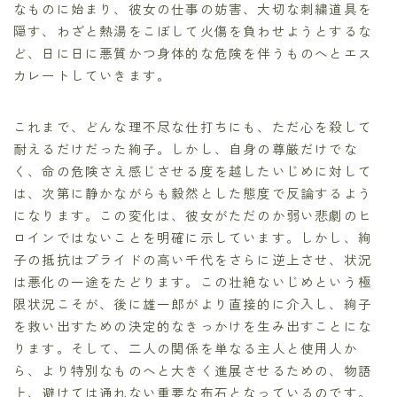
なものに始まり、彼女の仕事の妨害、大切な刺繍道具を
隠す、わざと熱湯をこぼして火傷を負わせようとするな
ど、日に日に悪質かつ身体的な危険を伴うものへとエス
カレートしていきます。
これまで、どんな理不尽な仕打ちにも、ただ心を殺して
耐えるだけだった絢子。しかし、自身の尊厳だけでな
く、命の危険さえ感じさせる度を越したいじめに対して
は、次第に静かながらも毅然とした態度で反論するよう
になります。この変化は、彼女がただのか弱い悲劇のヒ
ロインではないことを明確に示しています。しかし、絢
子の抵抗はプライドの高い千代をさらに逆上させ、状況
は悪化の一途をたどります。この壮絶ないじめという極
限状況こそが、後に雄一郎がより直接的に介入し、絢子
を救い出すための決定的なきっかけを生み出すことにな
ります。そして、二人の関係を単なる主人と使用人か
ら、より特別なものへと大きく進展させるための、物語
上、避けては通れない重要な布石となっているのです。