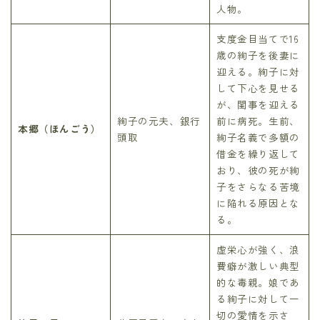
人物。
支度金目当てで16
歳の絢子を後妻に
迎える。絢子に対
して下心を見せる
が、閨事を迎える
絢子の元夫、銀行
前に病死。生前、
本郷（ほんごう）
頭取
絢子名義で多額の
借金を繰り返して
おり、彼の死が絢
子をさらなる苦境
に陥れる原因とな
る。
虚栄心が強く、浪
費癖が激しい典型
的な毒親。娘であ
る絢子に対して一
切の愛情を示さ