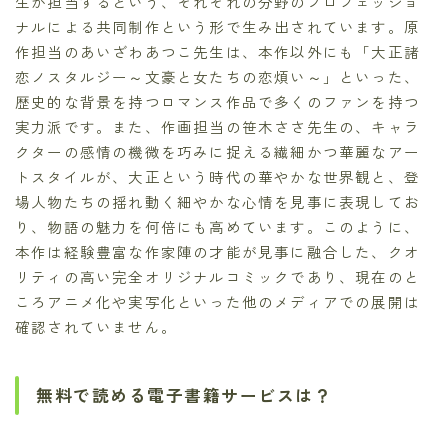
生が担当するという、それぞれの分野のプロフェッショ
ナルによる共同制作という形で生み出されています。原
作担当のあいざわあつこ先生は、本作以外にも「大正諸
恋ノスタルジー～文豪と女たちの恋煩い～」といった、
歴史的な背景を持つロマンス作品で多くのファンを持つ
実力派です。また、作画担当の笹木ささ先生の、キャラ
クターの感情の機微を巧みに捉える繊細かつ華麗なアー
トスタイルが、大正という時代の華やかな世界観と、登
場人物たちの揺れ動く細やかな心情を見事に表現してお
り、物語の魅力を何倍にも高めています。このように、
本作は経験豊富な作家陣の才能が見事に融合した、クオ
リティの高い完全オリジナルコミックであり、現在のと
ころアニメ化や実写化といった他のメディアでの展開は
確認されていません。
無料で読める電子書籍サービスは？