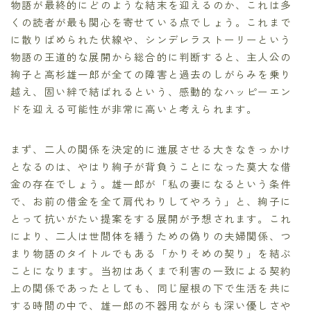
物語が最終的にどのような結末を迎えるのか、これは多
くの読者が最も関心を寄せている点でしょう。これまで
に散りばめられた伏線や、シンデレラストーリーという
物語の王道的な展開から総合的に判断すると、主人公の
絢子と高杉雄一郎が全ての障害と過去のしがらみを乗り
越え、固い絆で結ばれるという、感動的なハッピーエン
ドを迎える可能性が非常に高いと考えられます。
まず、二人の関係を決定的に進展させる大きなきっかけ
となるのは、やはり絢子が背負うことになった莫大な借
金の存在でしょう。雄一郎が「私の妻になるという条件
で、お前の借金を全て肩代わりしてやろう」と、絢子に
とって抗いがたい提案をする展開が予想されます。これ
により、二人は世間体を繕うための偽りの夫婦関係、つ
まり物語のタイトルでもある「かりそめの契り」を結ぶ
ことになります。当初はあくまで利害の一致による契約
上の関係であったとしても、同じ屋根の下で生活を共に
する時間の中で、雄一郎の不器用ながらも深い優しさや