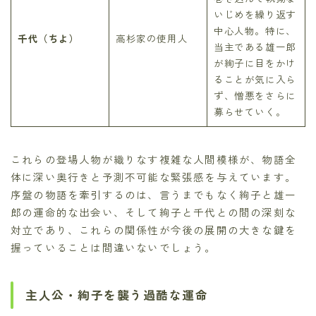
いじめを繰り返す
中心人物。特に、
千代（ちよ）
高杉家の使用人
当主である雄一郎
が絢子に目をかけ
ることが気に入ら
ず、憎悪をさらに
募らせていく。
これらの登場人物が織りなす複雑な人間模様が、物語全
体に深い奥行きと予測不可能な緊張感を与えています。
序盤の物語を牽引するのは、言うまでもなく絢子と雄一
郎の運命的な出会い、そして絢子と千代との間の深刻な
対立であり、これらの関係性が今後の展開の大きな鍵を
握っていることは間違いないでしょう。
主人公・絢子を襲う過酷な運命