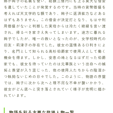
郷が絢子の名義を使い、総額三億円にも上る莫大な借金
を遺していたことが発覚するのです。当時の貨幣価値を
考えれば天文学的な額であり、絢子に返済能力などある
はずもありません。この借金が決定打となり、もはや利
用価値がないと判断した実母からは冷たく絶縁を言い渡
され、帰るべき家さえ失ってしまいます。途方に暮れる
絢子でしたが、唯一の救いとなったのが、女学校時代の
旧友・莉津子の存在でした。彼女の温情ある口利きによ
り、名門として知られる高杉伯爵家で使用人として働く
機会を得ます。しかし、安息の地となるはずだった伯爵
家でも、彼女を待っていたのは元華族という出自への嫉
妬と羨望が入り混じった、他の使用人たちからの陰湿か
つ執拗ないじめの日々でした。このように、物語の序盤
では、絢子に次から次へと理不尽な不幸が襲いかかり、
彼女がどん底へと突き落とされていく様子が克明に描か
れています。
物語を彩る主要な登場人物一覧