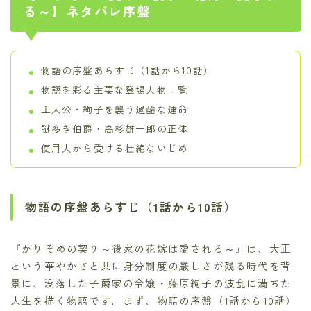
る～】ネタバレ序盤
物語の序盤あらすじ（1話から10話）
物語を彩る主要な登場人物一覧
主人公・絢子を襲う過酷な運命
謎多き伯爵・高杉雄一郎の正体
使用人から受ける壮絶ないじめ
物語の序盤あらすじ（1話から10話）
『かりそめの契り～後家の花嫁は愛される～』は、大正
という華やかさと共に身分制度の厳しさが残る時代を背
景に、没落した子爵家の令嬢・藤原絢子の波乱に満ちた
人生を描く物語です。まず、物語の序盤（1話から10話）