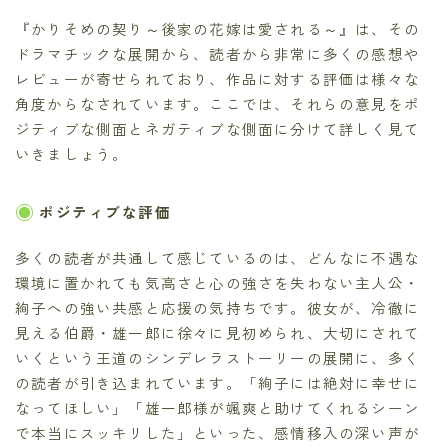
『かりそめの契り～後家の花嫁は愛される～』は、その
ドラマチックな展開から、読者から非常に多くの感想や
レビューが寄せられており、作品に対する評価は様々な
角度からなされています。ここでは、それらの意見をポ
ジティブな側面とネガティブな側面に分けて詳しく見て
いきましょう。
ポジティブな評価
多くの読者が共通して感じているのは、どんなに不遇な
環境に置かれても気高さと心の強さを失わない主人公・
絢子への強い共感と応援の気持ちです。彼女が、冷徹に
見える伯爵・雄一郎に徐々に見初められ、大切にされて
いくという王道のシンデレラストーリーの展開に、多く
の読者が引き込まれています。「絢子には絶対に幸せに
なってほしい」「雄一郎様が颯爽と助けてくれるシーン
で本当にスッキリした」といった、感情移入の深い声が