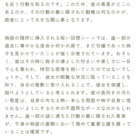
を庇う行動を取るのです。このため、彼の真意がどこに
あるのか、その行動の裏に隠された動機は何なのかが、
読者にとって大きな関心事となります。
物語の随所に挿入される短い回想シーンでは、雄一郎が
過去に華やかな夜会か何かの席で、まだ令嬢であった絢
子を見かけていたことが強く示唆されています。おそら
く、彼はその時に絢子の凛とした佇まいや美しさに一目
で心を奪われ、特別な感情を抱いていたのではないでし
ょうか。そして、彼女が困難な状況に陥っていることを
知り、自分の屋敷に受け入れることで、彼女を保護し、
助けようとしていると考えられます。彼の表向きの冷た
い態度は、自身の内なる熱い本心を周囲や絢子自身に悟
られないようにするための不器用なポーズなのかもしれ
ません。雄一郎の謎に満ちた行動の裏に隠された真実
が、今後の物語の展開において極めて重要な鍵を握って
いることは確実です。