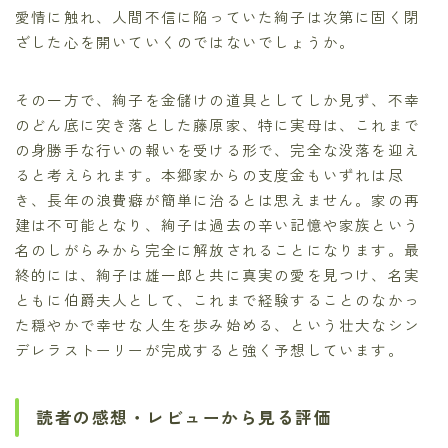
愛情に触れ、人間不信に陥っていた絢子は次第に固く閉
ざした心を開いていくのではないでしょうか。
その一方で、絢子を金儲けの道具としてしか見ず、不幸
のどん底に突き落とした藤原家、特に実母は、これまで
の身勝手な行いの報いを受ける形で、完全な没落を迎え
ると考えられます。本郷家からの支度金もいずれは尽
き、長年の浪費癖が簡単に治るとは思えません。家の再
建は不可能となり、絢子は過去の辛い記憶や家族という
名のしがらみから完全に解放されることになります。最
終的には、絢子は雄一郎と共に真実の愛を見つけ、名実
ともに伯爵夫人として、これまで経験することのなかっ
た穏やかで幸せな人生を歩み始める、という壮大なシン
デレラストーリーが完成すると強く予想しています。
読者の感想・レビューから見る評価