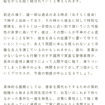
経ながらも固く結ばれていくと考えられます。
前述の通り、雄一郎は過去のある時点（おそらく夜会）
で絢子と出会っており、その時から彼女に対して特別な
感情を、おそらくは一目惚れに近い形で抱いていた可能
性が非常に高いです。彼は、その想い人が不幸のどん底
にいることを知り、彼女を自らの庇護下に置いて守りた
いという一心で、あえて周囲に本心を悟られないよう冷
徹な主人を演じているのかもしれません。彼の、言葉は
少ないながらも行動で示す不器用で実直な愛情表現が、
長年の虐待と裏切りによって人間不信に陥り、凍りつい
てしまった絢子の心を、時間をかけて少しずつ溶かして
いくプロセスが、今後の物語の中心となるでしょう。
具体的な展開としては、借金を肩代わりするための契約
結婚から始まる共同生活の中で、お互いのこれまで知ら
なかった意外な一面を発見し、次第に異性として強く惹
かれ合っていく過程が、丁寧に描かれると予想されま