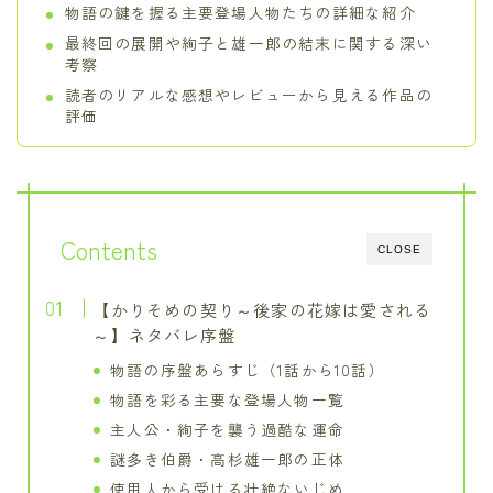
物語の鍵を握る主要登場人物たちの詳細な紹介
最終回の展開や絢子と雄一郎の結末に関する深い
考察
読者のリアルな感想やレビューから見える作品の
評価
Contents
CLOSE
【かりそめの契り～後家の花嫁は愛される
～】ネタバレ序盤
物語の序盤あらすじ（1話から10話）
物語を彩る主要な登場人物一覧
主人公・絢子を襲う過酷な運命
謎多き伯爵・高杉雄一郎の正体
使用人から受ける壮絶ないじめ