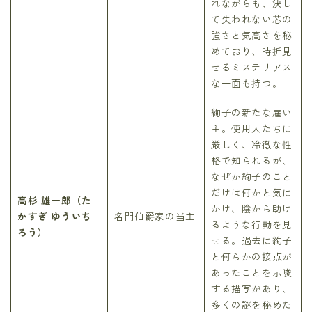
れながらも、決し
て失われない芯の
強さと気高さを秘
めており、時折見
せるミステリアス
な一面も持つ。
絢子の新たな雇い
主。使用人たちに
厳しく、冷徹な性
格で知られるが、
なぜか絢子のこと
だけは何かと気に
高杉 雄一郎（た
かけ、陰から助け
かすぎ ゆういち
名門伯爵家の当主
るような行動を見
ろう）
せる。過去に絢子
と何らかの接点が
あったことを示唆
する描写があり、
多くの謎を秘めた