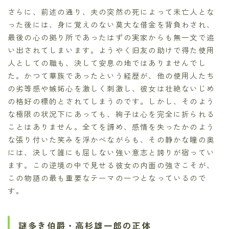
さらに、前述の通り、夫の突然の死によって未亡人とな
った後には、身に覚えのない莫大な借金を背負わされ、
最後の心の拠り所であったはずの実家からも無一文で追
い出されてしまいます。ようやく旧友の助けで得た使用
人としての職も、決して安息の地ではありませんでし
た。かつて華族であったという経歴が、他の使用人たち
の劣等感や嫉妬心を激しく刺激し、彼女は壮絶ないじめ
の格好の標的とされてしまうのです。しかし、そのよう
な極限の状況下にあっても、絢子は心を完全に折られる
ことはありません。全てを諦め、感情を失ったかのよう
な張り付いた笑みを浮かべながらも、その静かな瞳の奥
には、決して誰にも屈しない強い意志と誇りが宿ってい
ます。この逆境の中で見せる彼女の内面の強さこそが、
この物語の最も重要なテーマの一つとなっているので
す。
謎多き伯爵・高杉雄一郎の正体