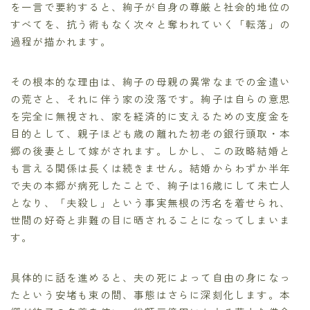
を一言で要約すると、絢子が自身の尊厳と社会的地位の
すべてを、抗う術もなく次々と奪われていく「転落」の
過程が描かれます。
その根本的な理由は、絢子の母親の異常なまでの金遣い
の荒さと、それに伴う家の没落です。絢子は自らの意思
を完全に無視され、家を経済的に支えるための支度金を
目的として、親子ほども歳の離れた初老の銀行頭取・本
郷の後妻として嫁がされます。しかし、この政略結婚と
も言える関係は長くは続きません。結婚からわずか半年
で夫の本郷が病死したことで、絢子は16歳にして未亡人
となり、「夫殺し」という事実無根の汚名を着せられ、
世間の好奇と非難の目に晒されることになってしまいま
す。
具体的に話を進めると、夫の死によって自由の身になっ
たという安堵も束の間、事態はさらに深刻化します。本