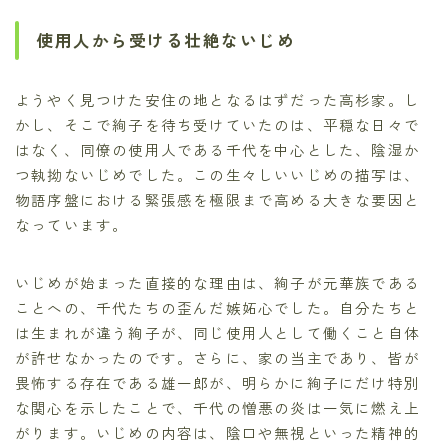
使用人から受ける壮絶ないじめ
ようやく見つけた安住の地となるはずだった高杉家。し
かし、そこで絢子を待ち受けていたのは、平穏な日々で
はなく、同僚の使用人である千代を中心とした、陰湿か
つ執拗ないじめでした。この生々しいいじめの描写は、
物語序盤における緊張感を極限まで高める大きな要因と
なっています。
いじめが始まった直接的な理由は、絢子が元華族である
ことへの、千代たちの歪んだ嫉妬心でした。自分たちと
は生まれが違う絢子が、同じ使用人として働くこと自体
が許せなかったのです。さらに、家の当主であり、皆が
畏怖する存在である雄一郎が、明らかに絢子にだけ特別
な関心を示したことで、千代の憎悪の炎は一気に燃え上
がります。いじめの内容は、陰口や無視といった精神的