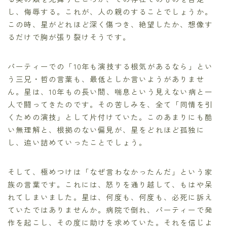
し、侮辱する。これが、人の親のすることでしょうか。
この時、星がどれほど深く傷つき、絶望したか、想像す
るだけで胸が張り裂けそうです。
パーティーでの「10年も演技する根気があるなら」とい
う三兄・哲の言葉も、最低としか言いようがありませ
ん。星は、10年もの長い間、喘息という見えない病と一
人で闘ってきたのです。その苦しみを、全て「同情を引
くための演技」として片付けていた。このあまりにも酷
い無理解と、根拠のない偏見が、星をどれほど孤独に
し、追い詰めていったことでしょう。
そして、極めつけは「なぜ言わなかったんだ」という家
族の言葉です。これには、怒りを通り越して、もはや呆
れてしまいました。星は、何度も、何度も、必死に訴え
ていたではありませんか。病院で倒れ、パーティーで発
作を起こし、その度に助けを求めていた。それを信じよ