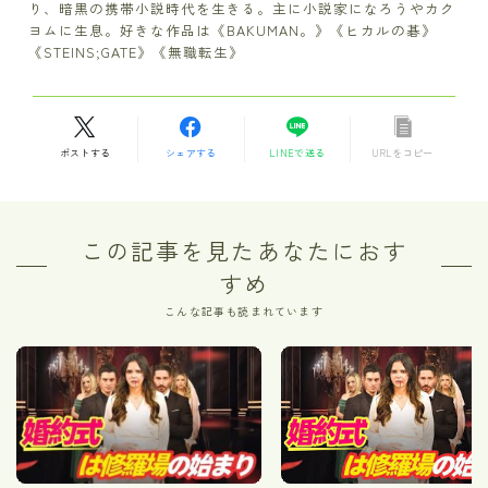
り、暗黒の携帯小説時代を生きる。主に小説家になろうやカク
ヨムに生息。好きな作品は《BAKUMAN。》《ヒカルの碁》
《STEINS;GATE》《無職転生》
ポストする
シェアする
LINEで送る
URLをコピー
この記事を見たあなたにおす
すめ
こんな記事も読まれています