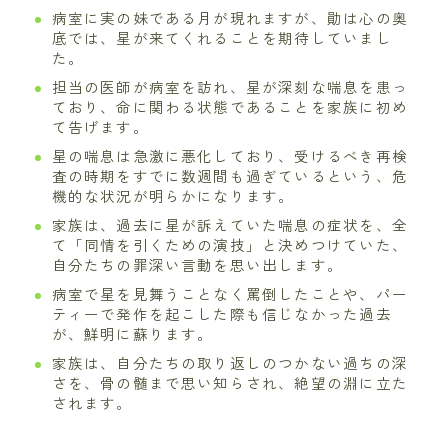
病室に実の妹である月が現れますが、勛は心の奥
底では、星が来てくれることを期待していまし
た。
担当の医師が病室を訪れ、星が深刻な喘息を患っ
ており、命に関わる状態であることを家族に初め
て告げます。
星の喘息は急激に悪化しており、受けるべき再検
査の時期をすでに数週間も過ぎているという、危
機的な状況が明らかになります。
家族は、過去に星が訴えていた喘息の症状を、全
て「同情を引くための演技」と決めつけていた、
自分たちの罪深い言動を思い出します。
病室で星を見舞うことなく罵倒したことや、パー
ティーで発作を起こした際も信じなかった過去
が、鮮明に蘇ります。
家族は、自分たちの取り返しのつかない過ちの深
さを、骨の髄まで思い知らされ、絶望の淵に立た
されます。