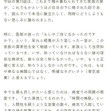
今回の第15話は、これまで積み重ねられてきた家族の罪
が、これでもかというほど白日の下に晒された回であ
り、読んでいて本当に腹立たしく、同時にどうしようも
ない悲しみに襲われました。
特に、医師が放った「もしやご存じなかったのです
か？」という、呆れと軽蔑が入り混じった一言が、この
家族の異常性を全て物語っています。家族として当然知
っているべき、いや、知っていなければならない娘の深
刻な病状を、彼らは全く知らなかった。いや、もっと正
確に言えば、知ろうとしなかったのです。これは、もは
や単なる無関心ではなく、明確なネグレクト（育児放
棄）と言えるでしょう。
中でも最も許しがたいと感じたのは、病室での両親の態
度です。「また演技してるのか？」「時間の無駄」とい
う、人間性を疑うような言葉の数々。病気で入院してい
る実の娘を見舞うどころか、その存在そのものを否定