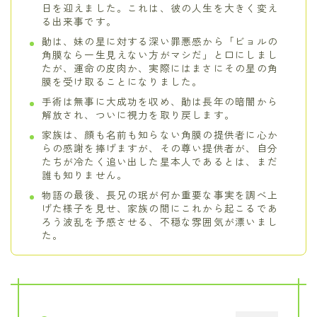
日を迎えました。これは、彼の人生を大きく変え
る出来事です。
勛は、妹の星に対する深い罪悪感から「ビョルの
角膜なら一生見えない方がマシだ」と口にしまし
たが、運命の皮肉か、実際にはまさにその星の角
膜を受け取ることになりました。
手術は無事に大成功を収め、勛は長年の暗闇から
解放され、ついに視力を取り戻します。
家族は、顔も名前も知らない角膜の提供者に心か
らの感謝を捧げますが、その尊い提供者が、自分
たちが冷たく追い出した星本人であるとは、まだ
誰も知りません。
物語の最後、長兄の珉が何か重要な事実を調べ上
げた様子を見せ、家族の間にこれから起こるであ
ろう波乱を予感させる、不穏な雰囲気が漂いまし
た。