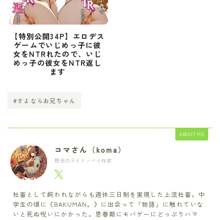
【特別公開34P】エロデス
ゲームでいじめっ子に彼
女をNTRれたので、いじ
めっ子の彼女をNTR返し
ます
#さよならお兄ちゃん
ABOUT ME
コマさん（koma）
野生のライトノベル作家
社畜として飼われながらも週休三日制を実現した上流社畜。中
学生の頃に《BAKUMAN。》に出会って「物語」に触れていな
いと死ぬ呪いにかかった。思春期にモバゲーにどっぷりハマ