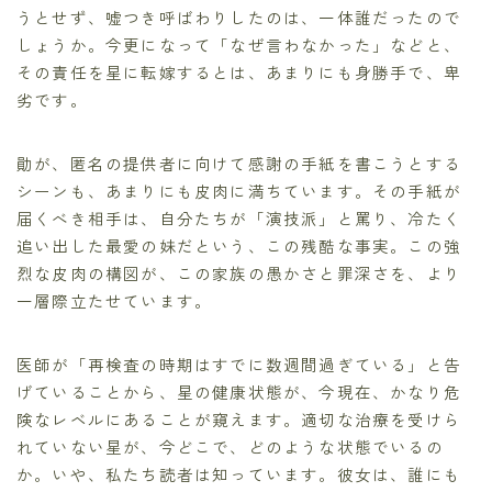
うとせず、嘘つき呼ばわりしたのは、一体誰だったので
しょうか。今更になって「なぜ言わなかった」などと、
その責任を星に転嫁するとは、あまりにも身勝手で、卑
劣です。
勛が、匿名の提供者に向けて感謝の手紙を書こうとする
シーンも、あまりにも皮肉に満ちています。その手紙が
届くべき相手は、自分たちが「演技派」と罵り、冷たく
追い出した最愛の妹だという、この残酷な事実。この強
烈な皮肉の構図が、この家族の愚かさと罪深さを、より
一層際立たせています。
医師が「再検査の時期はすでに数週間過ぎている」と告
げていることから、星の健康状態が、今現在、かなり危
険なレベルにあることが窺えます。適切な治療を受けら
れていない星が、今どこで、どのような状態でいるの
か。いや、私たち読者は知っています。彼女は、誰にも