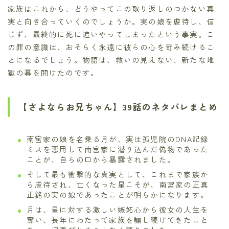
家族はこれから、どうやってこの取り返しのつかない真
実と向き合っていくのでしょうか。実の娘を虐待し、信
じず、最終的に死に追いやってしまったという事実。こ
の罪の意識は、おそらく永遠に彼らの心を苛み続けるこ
とになるでしょう。物語は、救いの見えない、新たな地
獄の幕を開けたのです。
【さよならお兄ちゃん】39話のネタバレまとめ
南宮家の娘を名乗る月が、実は孤児院のDNA記録
ミスを悪用して南宮家に潜り込んだ偽物であった
ことが、自らの口から暴露されました。
そして最も衝撃的な真実として、これまで家族か
ら虐待され、亡くなった星こそが、南宮家の正真
正銘の実の娘であったことが明らかになります。
月は、星に対する激しい嫉妬心から彼女の人生を
奪い、長年にわたって家族を騙し続けてきたこと