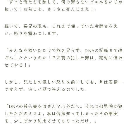
「ずっと俺たちを騙して、何の罪もないビョルをいじめ
抜いて！お前こそ、さっさと死んじまえ！」
続いて、長兄の珉も、これまで保っていた冷静さを失
い、怒りを露わにします。
「みんなを欺いたたけで飽き足らず、DNAの記録まで改
ざんしたというのか！？お前の犯した罪は、絶対に償わ
せてやる！」
しかし、兄たちの激しい怒りを前にしても、月は表情一
つ変えず、涼しい顔で答えるのでした。
「DNAの報告書を改ざん？心外だわ。それは孤児院が犯
したただのミスよ。私は偶然知ってしまったその事実
を、少しばかり利用させてもらっただけ。」