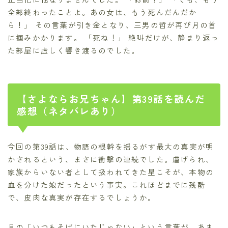
全部終わったことよ。あの女は、もう死んだんだか
ら！」 その言葉が引き金となり、三男の哲が再び月の首
に掴みかかります。 「死ね！」 絶叫だけが、静まり返っ
た部屋に虚しく響き渡るのでした。
【さよならお兄ちゃん】第39話を読んだ
感想（ネタバレあり）
今回の第39話は、物語の根幹を揺るがす最大の真実が明
かされるという、まさに衝撃の連続でした。虐げられ、
家族からいない者として扱われてきた星こそが、本物の
血を分けた娘だったという事実。これほどまでに残酷
で、皮肉な真実が存在するでしょうか。
月の「いつもそばにいたじゃない」という言葉が、あま