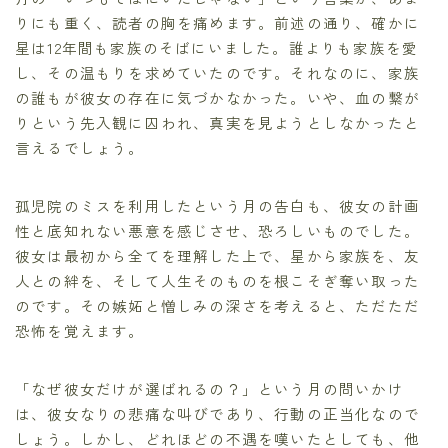
りにも重く、読者の胸を痛めます。前述の通り、確かに
星は12年間も家族のそばにいました。誰よりも家族を愛
し、その温もりを求めていたのです。それなのに、家族
の誰もが彼女の存在に気づかなかった。いや、血の繋が
りという先入観に囚われ、真実を見ようとしなかったと
言えるでしょう。
孤児院のミスを利用したという月の告白も、彼女の計画
性と底知れない悪意を感じさせ、恐ろしいものでした。
彼女は最初から全てを理解した上で、星から家族を、友
人との絆を、そして人生そのものを根こそぎ奪い取った
のです。その嫉妬と憎しみの深さを考えると、ただただ
恐怖を覚えます。
「なぜ彼女だけが選ばれるの？」という月の問いかけ
は、彼女なりの悲痛な叫びであり、行動の正当化なので
しょう。しかし、どれほどの不遇を嘆いたとしても、他