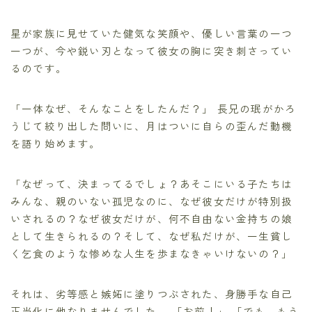
星が家族に見せていた健気な笑顔や、優しい言葉の一つ
一つが、今や鋭い刃となって彼女の胸に突き刺さってい
るのです。
「一体なぜ、そんなことをしたんだ？」 長兄の珉がかろ
うじて絞り出した問いに、月はついに自らの歪んだ動機
を語り始めます。
「なぜって、決まってるでしょ？あそこにいる子たちは
みんな、親のいない孤児なのに、なぜ彼女だけが特別扱
いされるの？なぜ彼女だけが、何不自由ない金持ちの娘
として生きられるの？そして、なぜ私だけが、一生貧し
く乞食のような惨めな人生を歩まなきゃいけないの？」
それは、劣等感と嫉妬に塗りつぶされた、身勝手な自己
正当化に他なりませんでした。 「お前！」 「でも、もう