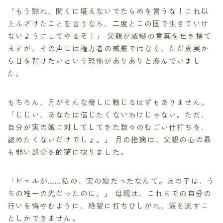
「もう黙れ、聞くに堪えないでたらめを言うな！これ以
上ふざけたことを言うなら、二度とこの国で生きていけ
ないようにしてやるぞ！」 父親が威嚇の言葉を吐き捨て
ますが、その声には権力者の威厳ではなく、ただ真実か
ら目を背けたいという恐怖がありありと滲んでいまし
た。
もちろん、月がそんな脅しに動じるはずもありません。
「じじい、あなたは信じたくないわけじゃない。ただ、
自分が実の娘に対してしてきた数々のむごい仕打ちを、
認めたくないだけでしょ。」 月の指摘は、父親の心の最
も弱い部分を的確に抉りました。
「ビョルが……私の、実の娘だったなんて。あの子は、う
ちの唯一の光だったのに。」 母親は、これまでの自分の
行いを悔やむように、絶望に打ちひしがれ、涙を流すこ
としかできません。