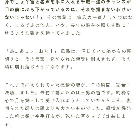
身でしょ？富と名声を手に入れる千載一遇のチャンスが
目の前にぶら下がっているのに、それを掴まないわけが
ないじゃない！」
その言葉は、家族の一員としてではな
く、まるで赤の他人、いや、長年の恨みを晴らす敵に向
けるような響きを持っていました。
「あ…あ…っ！お前！」 母親は、信じていた娘からの裏
切りと、その言葉に込められた侮辱に耐えきれず、その
場に崩れ落ちそうになります。
これまで抑えられていた感情の堰が、この瞬間、完全に
決壊しました。最初に動いたのは三男の哲です。純粋な
心で月を妹として受け入れようとしていたからこそ、裏
切られた怒りは誰よりも大きいものでした。感情が爆発
した哲の鋭い平手打ちが、乾いた音を立てて炸裂しま
す。