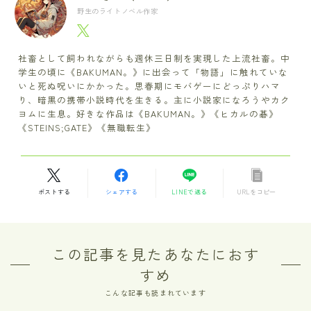
野生のライトノベル作家
社畜として飼われながらも週休三日制を実現した上流社畜。中
学生の頃に《BAKUMAN。》に出会って「物語」に触れていな
いと死ぬ呪いにかかった。思春期にモバゲーにどっぷりハマ
り、暗黒の携帯小説時代を生きる。主に小説家になろうやカク
ヨムに生息。好きな作品は《BAKUMAN。》《ヒカルの碁》
《STEINS;GATE》《無職転生》
ポストする
シェアする
LINEで送る
URLをコピー
この記事を見たあなたにおす
すめ
こんな記事も読まれています