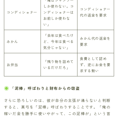
しか使わない。コ
コンディショナー
コンディショナー
ンディショナーは
代の返金を要求
お前しか使わな
い」
「去年は食べたけ
みかん代の返金を
みかん
ど、今年は食べる
要求
気分じゃない」
食費として認め
「残り物を詰めて
お弁当
ず、逆にお金を要
いるだけだろ」
求する勢い
「泥棒」呼ばわりと財布からの窃盗
さらに恐ろしいのは、彼が自分の主張が通らないと判断
すると、真弓を「泥棒」呼ばわりすることです。「俺の
稼いだ金を勝手に使いやがって、この泥棒が」という言