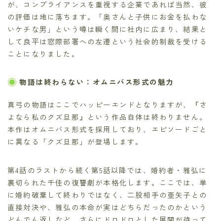
が、コンプライアンスを重視する企業であれば当然、彼
の評価は地に落ちます。「奥さんと子供にお金を払わな
いケチな男」という噂は瞬く間に社内に広まり、結果と
して良平は窓際部署への左遷という社会的制裁を受ける
ことになりました。
物語は終わらない：オムニバス形式の魅力
真弓の物語はここでハッピーエンドとなりますが、『さ
よなら私のクズ旦那』という作品自体は終わりません。
本作はオムニバス形式を採用しており、エピソードごと
に異なる「クズ旦那」が登場します。
第4話のラストから続く第5話以降では、婚約者・雅弘に
裏切られた千佳の復讐劇が本格化します。ここでは、単
に婚約破棄して終わりではなく、二股相手の亜矢子との
直接対決や、雅弘の本命が実はどちらだったのかという
どんでん返しなど、さらにドロドロとした展開が待って