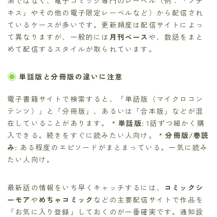
系ではなく、電子コミック専門のレーベル（例：「プチ
キス」やその他の電子限定レーベルなど）から配信され
ているケースが多いです。更新頻度は配信サイトによっ
て異なりますが、一般的には
月刊ペース
や、数話をまと
めて配信するスタイルが取られています。
単話版と分冊版の違いに注意
電子書籍サイトで検索すると、「単話版（マイクロコン
テンツ）」と「分冊版」、あるいは「合本版」などが混
在していることがあります。 *
単話版:
1話ずつ細かく購
入できる。続きをすぐに読みたい人向け。 *
分冊版/巻読
み:
ある程度のエピソードがまとまっている。一気に読み
たい人向け。
最新話の情報をいち早くキャッチするには、
コミックシ
ーモア
や
めちゃコミック
などの主要配信サイトで作品を
「お気に入り登録」しておくのが一番確実です。通知設