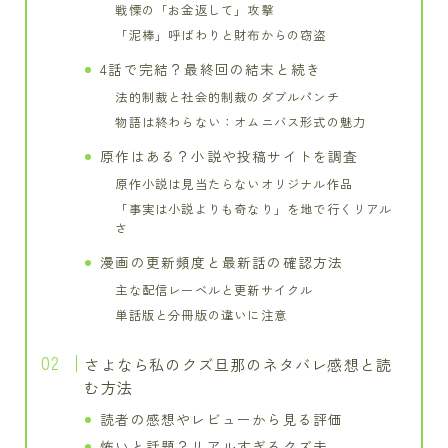
戦慄の「お金返して」攻撃
「泥棒」呼ばわりと財布からの窃盗
4話で完結？最終回の結末と続き
法的制裁と社会的制裁のダブルパンチ
物語は終わらない：オムニバス形式の魅力
原作はある？小説や投稿サイトを調査
原作小説は見当たらないオリジナル作品
「事実は小説よりも奇なり」を地で行くリアル
さ
漫画の更新頻度と最新話の確認方法
主な配信レーベルと更新サイクル
単話版と分冊版の違いに注意
さよなら私のクズ旦那のネタバレ感想と読
む方法
読者の感想やレビューから見る評価
怖いと話題？リアルすぎるクズ夫