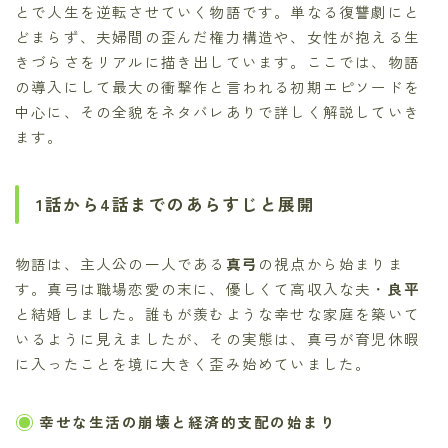
とで人生を逆転させていく物語です。単なる復讐劇にと
どまらず、夫婦間の歪んだ権力構造や、女性が抱える生
きづらさをリアルに描き出しています。ここでは、物語
の導入にして最大の衝撃作と言われる初期エピソードを
中心に、その全貌をネタバレありで詳しく解説していき
ます。
1話から4話までのあらすじと展開
物語は、主人公の一人である
真弓
の視点から始まりま
す。真弓は職場恋愛の末に、優しくて高収入な夫・
良平
と結婚しました。誰もが羨むような幸せな家庭を築いて
いるように見えましたが、その実態は、真弓が育児休暇
に入ったことを境に大きく歪み始めていました。
幸せな生活の崩壊と経済的支配の始まり