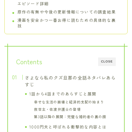
エピソード詳細
原作の有無や今後の更新情報についての調査結果
漫画を安全かつ一番お得に読むための具体的な裏
技
Contents
CLOSE
さよなら私のクズ旦那の全話ネタバレあら
すじ
1話から4話までのあらすじと展開
幸せな生活の崩壊と経済的支配の始まり
救世主・佐渡弁護士の登場
第3話以降の展開：完璧な婚約者の裏の顔
1000円夫と呼ばれる衝撃的な内容とは