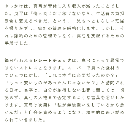
きっかけは、真弓が育休に入り収入が減ったことでし
た。良平は「俺と同じだけ稼げないなら、生活費の負担
割合も変えるべきだ」という、一見もっともらしい理屈
を振りかざし、家計の管理を厳格化します。しかし、そ
れは節約のための管理ではなく、真弓を支配するための
手段でした。
毎日行われる
レシートチェック
は、真弓にとって尋常で
はないストレスとなります。スーパーで買った食材の一
つひとつに対し、「これは本当に必要だったのか？」
「もっと安いものがあったんじゃないか？」と詰問され
る日々。良平は、自分が納得しない出費に関しては一切
認めず、真弓の人格まで否定するような言葉を浴びせか
けます。真弓は次第に「私が無駄遣いをしているから悪
いんだ」と自分を責めるようになり、精神的に追い詰め
られていきました。