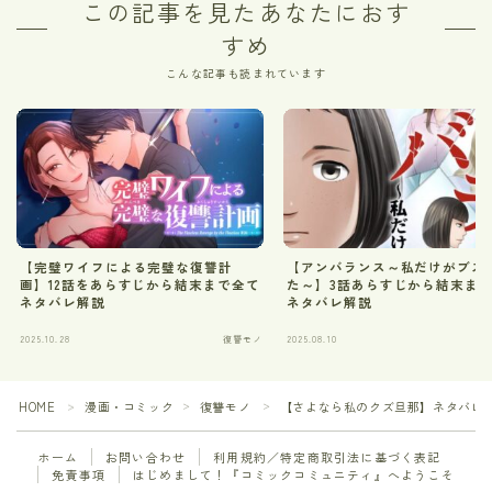
この記事を見たあなたにおす
すめ
こんな記事も読まれています
【完璧ワイフによる完璧な復讐計
【アンバランス～私だけがブス
画】12話をあらすじから結末まで全て
た～】3話あらすじから結末ま
ネタバレ解説
ネタバレ解説
2025.10.28
復讐モノ
2025.08.10
HOME
漫画・コミック
復讐モノ
【さよなら私のクズ旦那】ネタバレ
＞
＞
＞
ホーム
お問い合わせ
利用規約／特定商取引法に基づく表記
免責事項
はじめまして！『コミックコミュニティ』へようこそ