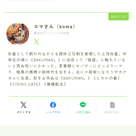
ABOUT ME
コマさん（koma）
野生のライトノベル作家
社畜として飼われながらも週休三日制を実現した上流社畜。中
学生の頃に《BAKUMAN。》に出会って「物語」に触れていな
いと死ぬ呪いにかかった。思春期にモバゲーにどっぷりハマ
り、暗黒の携帯小説時代を生きる。主に小説家になろうやカク
ヨムに生息。好きな作品は《BAKUMAN。》《ヒカルの碁》
《STEINS;GATE》《無職転生》
ポストする
シェアする
LINEで送る
URLをコピー