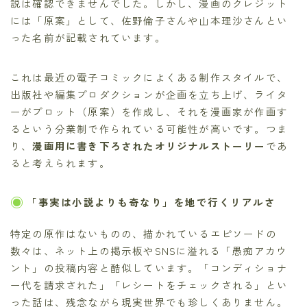
説は確認できませんでした。しかし、漫画のクレジット
には「原案」として、佐野倫子さんや山本理沙さんとい
った名前が記載されています。
これは最近の電子コミックによくある制作スタイルで、
出版社や編集プロダクションが企画を立ち上げ、ライタ
ーがプロット（原案）を作成し、それを漫画家が作画す
るという分業制で作られている可能性が高いです。つま
り、
漫画用に書き下ろされたオリジナルストーリー
であ
ると考えられます。
「事実は小説よりも奇なり」を地で行くリアルさ
特定の原作はないものの、描かれているエピソードの
数々は、ネット上の掲示板やSNSに溢れる「愚痴アカウ
ント」の投稿内容と酷似しています。「コンディショナ
ー代を請求された」「レシートをチェックされる」とい
った話は、残念ながら現実世界でも珍しくありません。