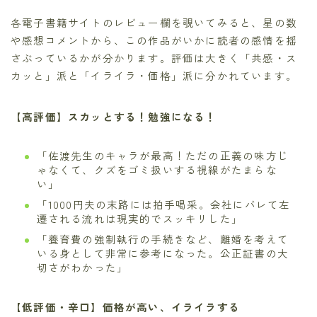
各電子書籍サイトのレビュー欄を覗いてみると、星の数
や感想コメントから、この作品がいかに読者の感情を揺
さぶっているかが分かります。評価は大きく「共感・ス
カッと」派と「イライラ・価格」派に分かれています。
【高評価】スカッとする！勉強になる！
「佐渡先生のキャラが最高！ただの正義の味方じ
ゃなくて、クズをゴミ扱いする視線がたまらな
い」
「1000円夫の末路には拍手喝采。会社にバレて左
遷される流れは現実的でスッキリした」
「養育費の強制執行の手続きなど、離婚を考えて
いる身として非常に参考になった。公正証書の大
切さがわかった」
【低評価・辛口】価格が高い、イライラする