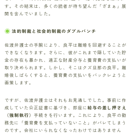
す。その結末は、多くの読者が待ち望んだ「ざまぁ」展
開を含んでいました。
法的制裁と社会的制裁のダブルパンチ
佐渡弁護士の手腕により、良平は離婚を回避することが
できなくなります。さらに、彼がこれまで隠していた貯
金の存在も暴かれ、適正な財産分与と養育費の支払いが
取り決められます。しかし、そこはクズ旦那の良平。離
婚後しばらくすると、養育費の支払いをバックレようと
画策します。
ですが、佐渡弁護士はそれもお見通しでした。事前に作
成していた公正証書に基づき、即座に
給与の差し押さえ
（強制執行）
手続きを行います。これにより、良平の勤
務先に「養育費を支払っていないこと」がバレてしまう
のです。会社にいられなくなったわけではありません