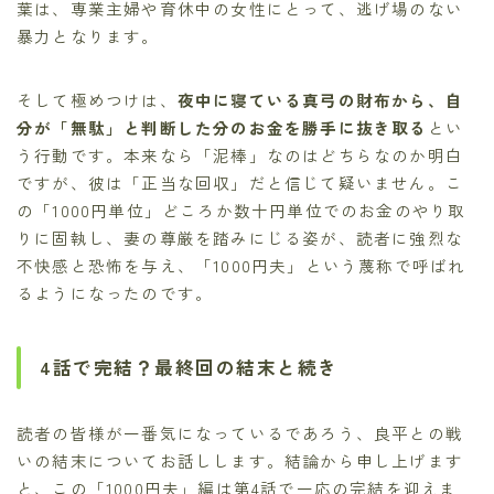
葉は、専業主婦や育休中の女性にとって、逃げ場のない
暴力となります。
そして極めつけは、
夜中に寝ている真弓の財布から、自
分が「無駄」と判断した分のお金を勝手に抜き取る
とい
う行動です。本来なら「泥棒」なのはどちらなのか明白
ですが、彼は「正当な回収」だと信じて疑いません。こ
の「1000円単位」どころか数十円単位でのお金のやり取
りに固執し、妻の尊厳を踏みにじる姿が、読者に強烈な
不快感と恐怖を与え、「1000円夫」という蔑称で呼ばれ
るようになったのです。
4話で完結？最終回の結末と続き
読者の皆様が一番気になっているであろう、良平との戦
いの結末についてお話しします。結論から申し上げます
と、この「1000円夫」編は第4話で一応の完結を迎えま