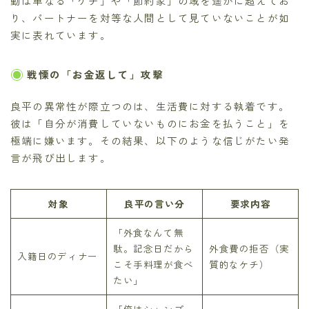
動は単なる「ケチ」や「節約家」の域を遥かに超えてお
り、パートナーを対等な人間として見ていないことが如
実に表れています。
戦慄の「お金返して」攻撃
良平の異常性が際立つのは、生活費に対する執着です。
彼は「自分が消費していないものにお金を払うこと」を
極端に嫌います。その結果、以下のような信じがたい発
言が飛び出します。
対象
良平の言い分
要求内容
「外食なんて無
駄。記念日だから
外食費の拒否（実
入籍日のディナー
こそ手料理が食べ
質的なケチ）
たい」
「俺はシャンプー