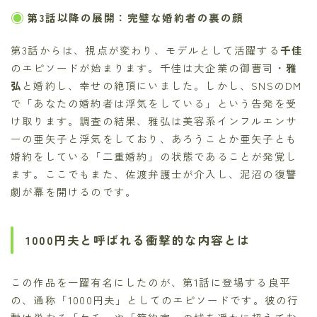
第3話以降の展開：完璧な婚約者の裏の顔
第3話からは、視点が変わり、モデルとして活躍する
千佳
のエピソードが始まります。千佳は大企業の御曹司・
雅
弘
と婚約し、幸せの絶頂にいました。しかし、SNSのDM
で「あなたの婚約者は浮気をしている」という告発を受
け取ります。調査の結果、雅弘は美容系インフルエンサ
ーの亜矢子と浮気をしており、あろうことか亜矢子とも
婚約をしている「二重婚約」の状態であることが発覚し
ます。ここでもまた、佐渡弁護士が介入し、泥沼の復讐
劇が幕を開けるのです。
1000円夫と呼ばれる衝撃的な内容とは
この作品を一躍有名にしたのが、第1話に登場する良平
の、通称「1000円夫」としてのエピソードです。彼の行