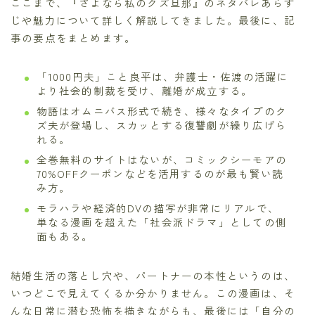
ここまで、『さよなら私のクズ旦那』のネタバレあらす
じや魅力について詳しく解説してきました。最後に、記
事の要点をまとめます。
「1000円夫」こと良平は、弁護士・佐渡の活躍に
より社会的制裁を受け、離婚が成立する。
物語はオムニバス形式で続き、様々なタイプのク
ズ夫が登場し、スカッとする復讐劇が繰り広げら
れる。
全巻無料のサイトはないが、コミックシーモアの
70%OFFクーポンなどを活用するのが最も賢い読
み方。
モラハラや経済的DVの描写が非常にリアルで、
単なる漫画を超えた「社会派ドラマ」としての側
面もある。
結婚生活の落とし穴や、パートナーの本性というのは、
いつどこで見えてくるか分かりません。この漫画は、そ
んな日常に潜む恐怖を描きながらも、最後には「自分の