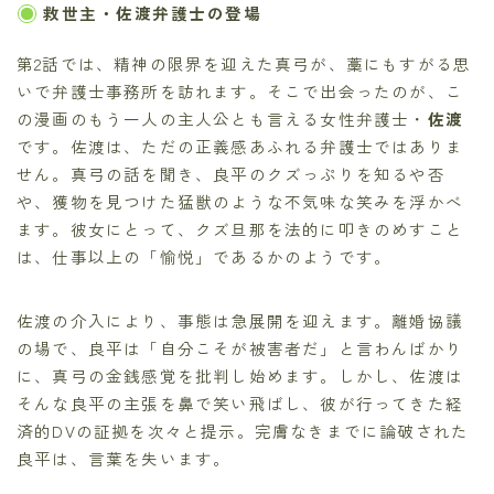
救世主・佐渡弁護士の登場
第2話では、精神の限界を迎えた真弓が、藁にもすがる思
いで弁護士事務所を訪れます。そこで出会ったのが、こ
の漫画のもう一人の主人公とも言える女性弁護士・
佐渡
です。佐渡は、ただの正義感あふれる弁護士ではありま
せん。真弓の話を聞き、良平のクズっぷりを知るや否
や、獲物を見つけた猛獣のような不気味な笑みを浮かべ
ます。彼女にとって、クズ旦那を法的に叩きのめすこと
は、仕事以上の「愉悦」であるかのようです。
佐渡の介入により、事態は急展開を迎えます。離婚協議
の場で、良平は「自分こそが被害者だ」と言わんばかり
に、真弓の金銭感覚を批判し始めます。しかし、佐渡は
そんな良平の主張を鼻で笑い飛ばし、彼が行ってきた経
済的DVの証拠を次々と提示。完膚なきまでに論破された
良平は、言葉を失います。