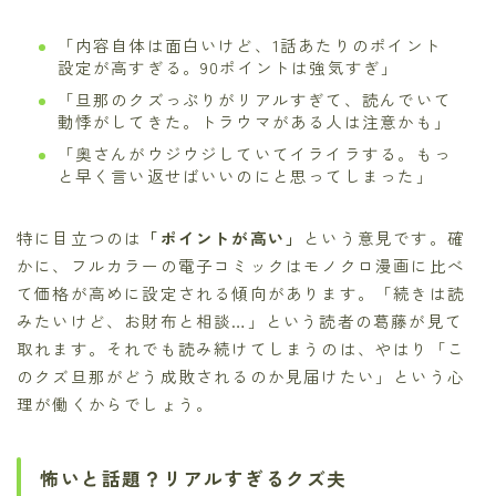
「内容自体は面白いけど、1話あたりのポイント
設定が高すぎる。90ポイントは強気すぎ」
「旦那のクズっぷりがリアルすぎて、読んでいて
動悸がしてきた。トラウマがある人は注意かも」
「奥さんがウジウジしていてイライラする。もっ
と早く言い返せばいいのにと思ってしまった」
特に目立つのは
「ポイントが高い」
という意見です。確
かに、フルカラーの電子コミックはモノクロ漫画に比べ
て価格が高めに設定される傾向があります。「続きは読
みたいけど、お財布と相談…」という読者の葛藤が見て
取れます。それでも読み続けてしまうのは、やはり「こ
のクズ旦那がどう成敗されるのか見届けたい」という心
理が働くからでしょう。
怖いと話題？リアルすぎるクズ夫