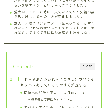
以外も耐えてほしくない」「お互いが困らなくな
る道を探すべき」という考えに至りました 。
愛犬が亡くなった時に一人で泣いていた父親の姿
を思い出し、父への見方が変化しました 。
友人・木嶋に「アップデート気取ってる」と言わ
れたことで自分の変化に不安を感じましたが、流
れ星を見て改めて前に進む決意を固めました 。
Contents
CLOSE
【じゃああんたが作ってみろよ】第19話を
ネタバレありでわかりやすく解説する
同棲への期待と不安 – 3ヶ月前の鮎美
同棲準備と価値観のすり合わせ
忍び寄る不協和音 – 「毎日作らなくても大