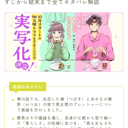
すじから結末まで全てネタバレ解説
前話のおさらい
第18話では、失恋した椿（つばき）とあみなが勝
男（かつお）の家で男女間のプレッシャーについ
て激論を交わしました。
勝男はその議論を通じ、自身が父親から受け継い
だ「男らしさ」の呪縛に気づき、「男も女もそれ