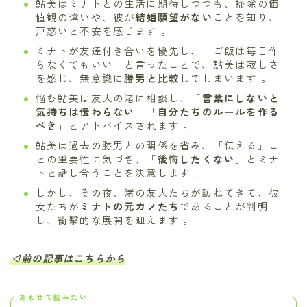
鮎美はミナトとの生活に期待しつつも、掃除の価
値観の違いや、彼が
結婚願望がない
ことを知り、
戸惑いと不安を感じます 。
ミナトが友達付き合いを優先し、「ご飯は毎日作
らなくてもいい」と言ったことで、鮎美は寂しさ
を感じ、無意識に
勝男と比較
してしまいます 。
悩む鮎美は友人の渚に相談し、「
言葉にしないと
気持ちは伝わらない
」「
自分たちのルールを作る
べき
」とアドバイスされます 。
鮎美は過去の勝男との関係を省み、「伝える」こ
との重要性に気づき、「
後悔したくない
」とミナ
トと話し合うことを決意します 。
しかし、その夜、渚の友人たちが訪ねてきて、彼
女たちが
ミナトの元カノたち
であることが判明
し、衝撃的な展開を迎えます 。
◁前の記事はこちらから
あわせて読みたい