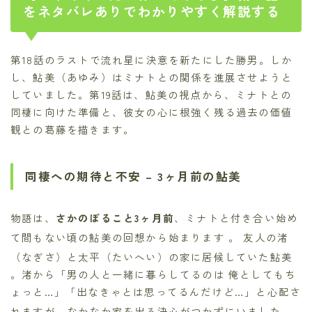
をネタバレありでわかりやすく解説する
第18話のラストで流れ星に決意を新たにした勝男。しか
し、鮎美（あゆみ）はミナトとの関係を進展させようと
していました。第19話は、鮎美の視点から、ミナトとの
同棲に向けた準備と、彼女の心に根強く残る過去の価値
観との葛藤を描きます。
同棲への期待と不安 – 3ヶ月前の鮎美
物語は、
さかのぼること3ヶ月前
、ミナトと付き合い始め
て間もない頃の鮎美の回想から始まります
。 友人の渚
（なぎさ）と太平（たいへい）の家に居候していた鮎美
。渚から「男の人と一緒に暮らしてるのは 俺としてもち
ょっと…」「出なきゃとは思ってるんだけど…」と心配さ
れますが、なかなか家を出る決心がつかずにいました
。