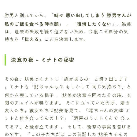
勝男と別れてから、「
時々 思い出してしまう 勝男さんが
私のご飯を食べる時の顔
」
。 「
後悔したくない
」。鮎美
は、過去の失敗を繰り返さないため、今度こそ自分の気
持ちを「
伝える
」ことを決意します。
決意の夜 – ミナトの秘密
その夜、鮎美はミナトに「話があるの」と切り出します
。ミナトも「鮎ちゃんも？ もしかして 同じ気持ち？」と
何かを察している様子
。 鮎美が決意を固めたその時、玄
関のチャイムが鳴ります。 そこに立っていたのは、渚の
友人たち。彼女たちは鮎美を見て、「渚ちゃんの友達 ミ
ナトと付き合ってんの！？」「酒屋のミナトくんで 合っ
てる？」と騒ぎ立てます
。 そして、衝撃の事実を告げる
のです。 「この子たちだよ この前話した 鮎美ちゃんの