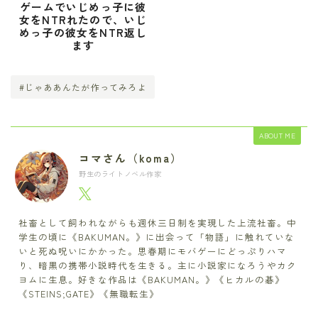
ゲームでいじめっ子に彼
女をNTRれたので、いじ
めっ子の彼女をNTR返し
ます
#じゃああんたが作ってみろよ
ABOUT ME
コマさん（koma）
野生のライトノベル作家
社畜として飼われながらも週休三日制を実現した上流社畜。中
学生の頃に《BAKUMAN。》に出会って「物語」に触れていな
いと死ぬ呪いにかかった。思春期にモバゲーにどっぷりハマ
り、暗黒の携帯小説時代を生きる。主に小説家になろうやカク
ヨムに生息。好きな作品は《BAKUMAN。》《ヒカルの碁》
《STEINS;GATE》《無職転生》