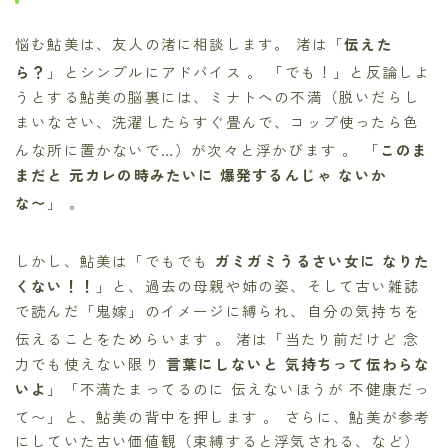
悩む鮎美は、友人の渚に相談します。 渚は「
伝えた
ら？
」とシンプルにアドバイス
。 「でも！」と反論しよ
うとする鮎美の脳裏には、ミナトへの不満（脱いだらし
まいなさい、洗濯したらすぐ畳んで、コップ使ったら色
んな所に置かないで…）が次々と浮かびます
。 「
このま
まだと 元カレの時みたいに 爆発するんじゃ ないか
な〜
」
。
しかし、鮎美は「でもでも
ガミガミうるさい女に なりた
くない！！
」と、過去の母親や姉の姿、そして古い雑誌
で読んだ「鬼嫁」のイメージに縛られ、自分の気持ちを
伝えることをためらいます
。 渚は「当たり前だけど 念
力でも使えない限り
言葉にしないと 気持ちって伝わらな
いよ
」「不満たまってるのに 伝えないほうが 不健康だっ
て〜」と、鮎美の背中を押します
。 さらに、鮎美が参考
にしていた古い価値観（束縛すると浮気される、など）