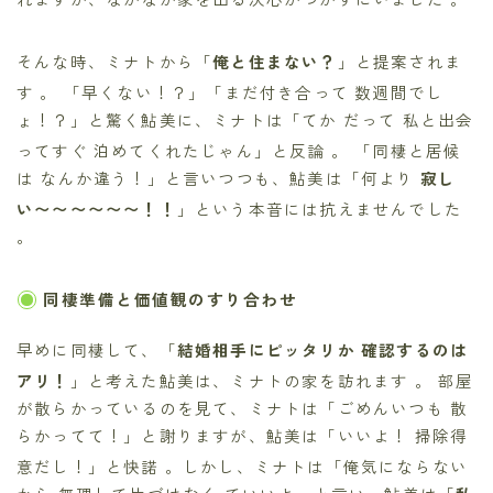
そんな時、ミナトから「
俺と住まない？
」と提案されま
す
。 「早くない！？」「まだ付き合って 数週間でし
ょ！？」と驚く鮎美に、ミナトは「てか だって 私と出会
ってすぐ 泊めてくれたじゃん」と反論
。 「同棲と居候
は なんか違う！」と言いつつも、鮎美は「何より
寂し
い〜〜〜〜〜〜！！
」という本音には抗えませんでした
。
同棲準備と価値観のすり合わせ
早めに同棲して、「
結婚相手にピッタリか 確認するのは
アリ！
」と考えた鮎美は、ミナトの家を訪れます
。 部屋
が散らかっているのを見て、ミナトは「ごめんいつも 散
らかってて！」と謝りますが、鮎美は「いいよ！ 掃除得
意だし！」と快諾
。しかし、ミナトは「俺気にならない