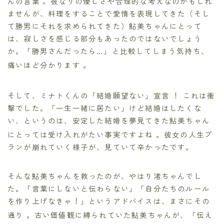
んの言葉
。彼なりの優しさや合理的な考えなのかもしれ
ませんが、料理をすることで愛情を表現してきた（そし
て勝男にそれを求められてきた）鮎美ちゃんにとって
は、寂しさを感じる部分もあったのではないでしょう
か。「勝男さんだったら…」と比較してしまう気持ち、
痛いほど分かります
。
そして、ミナトくんの「結婚願望ない」宣言
！ これは衝
撃でした。「一生一緒に居たい」けど結婚はしたくな
い、というのは、安定した結婚を夢見てきた鮎美ちゃん
にとっては受け入れがたい事実ですよね
。彼女の人生プ
ランが崩れていく様子が、見ていて辛かったです。
そんな鮎美ちゃんを救ったのが、やはり渚ちゃんでし
た。「言葉にしないと伝わらない」「自分たちのルール
を作り上げなきゃ！」というアドバイスは、まさにその
通り
。古い価値観に縛られていた鮎美ちゃんが、「伝え