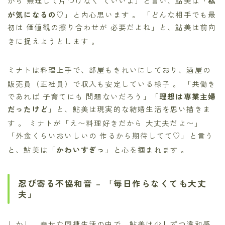
から 無理して片づけなく ていいよ」と言い、鮎美は「
私
が気になるの♡
」と内心思います
。 「どんな相手でも最
初は 価値観の擦り合わせが 必要だよね」と、鮎美は前向
きに捉えようとします
。
ミナトは料理上手で、部屋もきれいにしており、酒屋の
販売員（正社員）で収入も安定している様子
。 「共働き
であれば 子育てにも 問題ないだろう」「
理想は専業主婦
だったけど
」と、鮎美は現実的な結婚生活を思い描きま
す
。 ミナトが「え〜料理好きだから 大丈夫だよ〜」
「外食くらいおいしいの 作るから期待してて♡」と言う
と、鮎美は「
かわいすぎっ
」と心を掴まれます
。
忍び寄る不協和音 – 「毎日作らなくても大丈
夫」
しかし、幸せな同棲生活の中で、鮎美は少しずつ違和感