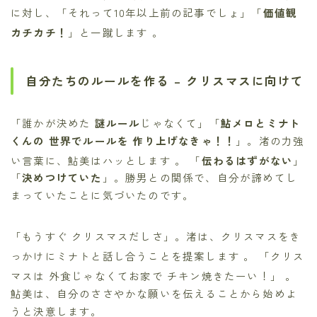
に対し、「それって10年以上前の記事でしょ」「
価値観
カチカチ！
」と一蹴します
。
自分たちのルールを作る – クリスマスに向けて
「誰かが決めた
謎ルール
じゃなくて」「
鮎メロとミナト
くんの 世界でルールを 作り上げなきゃ！！
」。渚の力強
い言葉に、鮎美はハッとします
。 「
伝わるはずがない
」
「
決めつけていた
」。勝男との関係で、自分が諦めてし
まっていたことに気づいたのです。
「もうすぐ クリスマスだしさ」。渚は、クリスマスをき
っかけにミナトと話し合うことを提案します
。 「クリス
マスは 外食じゃなくてお家で チキン焼きたーい！」
。
鮎美は、自分のささやかな願いを伝えることから始めよ
うと決意します。