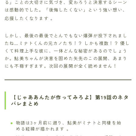
る」ことの大切さに気づき、変わろうと決意するシーン
は感動的でした。「後悔したくない」という強い想い、
応援したくなります
。
しかし、最後の最後でとんでもない爆弾が投下されまし
たね…ミナトくんの元カノたち！？ しかも複数！？ 優し
くて料理上手な彼に、一体どんな秘密があるのでしょう
か。鮎美ちゃんが決意を固めた矢先のこの展開、あまり
にも不穏すぎます。次回の展開が全く読めません！
【じゃああんたが作ってみろよ】第19話のネタ
バレまとめ
物語は3ヶ月前に遡り、鮎美がミナトと同棲を始
める経緯が描かれます 。