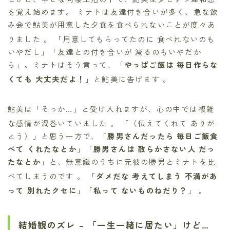
を覚え始めます。 ミナトは友達付き合いが多く、急な飲
み会で鮎美が用意した夕食を食べられないことが度々あ
りました
。 「用意してもらってたのに 食べれないのも
いやだし」「友達との付き合いが 減るのもいやだか
ら」。ミナトはそう言って、「
やっぱご飯は 毎日作らな
くても 大丈夫だよ！
」と鮎美に告げます
。
鮎美は「そっか…」と受け入れますが、心の中では複雑
な感情が渦巻いていました
。 「（伝えてくれて ありが
とう）」と思う一方で、「
勝男さんだったら 毎日ご飯食
べて くれたなとか
」「
勝男さんは 散らかさない人 だっ
たなとか
」と、無意識のうちに元彼の勝男とミナトを比
べてしまうのです
。 「
ダメだな 考えてしまう 不満があ
って 別れたクセに
」「
私って ないものねだり？
」
。
結婚観のズレ – 「一生一緒に居たい」けど…