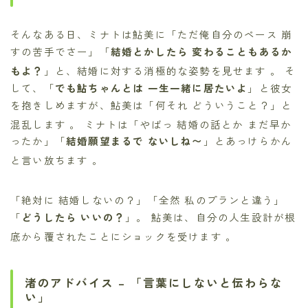
そんなある日、ミナトは鮎美に「ただ俺自分のペース 崩
すの苦手でさー」「
結婚とかしたら 変わることもあるか
もよ？
」と、結婚に対する消極的な姿勢を見せます
。 そ
して、「
でも鮎ちゃんとは 一生一緒に居たいよ
」と彼女
を抱きしめますが、鮎美は「何それ どういうこと？」と
混乱します
。 ミナトは「やばっ 結婚の話とか まだ早か
ったか」「
結婚願望まるで ないしね〜
」とあっけらかん
と言い放ちます
。
「絶対に 結婚しないの？」「全然 私のプランと違う」
「
どうしたら いいの？
」。 鮎美は、自分の人生設計が根
底から覆されたことにショックを受けます
。
渚のアドバイス – 「言葉にしないと伝わらな
い」