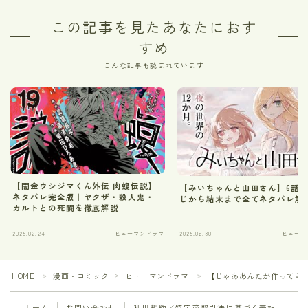
この記事を見たあなたにおす
すめ
こんな記事も読まれています
【闇金ウシジマくん外伝 肉蝮伝説】
【みいちゃんと山田さん】6話
ネタバレ完全版｜ヤクザ・殺人鬼・
じから結末まで全てネタバレ解
カルトとの死闘を徹底解説
2025.02.24
ヒューマンドラマ
2025.06.30
ヒューマ
HOME
漫画・コミック
ヒューマンドラマ
【じゃああんたが作ってみろ
＞
＞
＞
ホーム
お問い合わせ
利用規約／特定商取引法に基づく表記