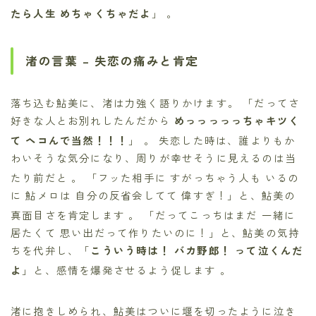
たら人生 めちゃくちゃだよ
」
。
渚の言葉 – 失恋の痛みと肯定
落ち込む鮎美に、渚は力強く語りかけます。 「だってさ
好きな人とお別れしたんだから
めっっっっっちゃキツく
て ヘコんで当然！！！
」
。 失恋した時は、誰よりもか
わいそうな気分になり、周りが幸せそうに見えるのは当
たり前だと
。 「フッた相手に すがっちゃう人も いるの
に 鮎メロは 自分の反省会してて 偉すぎ！」と、鮎美の
真面目さを肯定します
。 「だってこっちはまだ 一緒に
居たくて 思い出だって作りたいのに！」と、鮎美の気持
ちを代弁し、「
こういう時は！ バカ野郎！ って泣くんだ
よ
」と、感情を爆発させるよう促します
。
渚に抱きしめられ、鮎美はついに堰を切ったように泣き