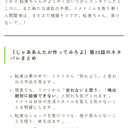
うか？ 鮎美ちゃんがようやく泣いて少しスッキリしたと
ころに、また新たな波乱の予感。ミナトくんを取り巻く
人間関係は、まだまだ複雑そうです。鮎美ちゃん、負け
ないで…！
【じゃああんたが作ってみろよ】第20話のネタ
バレまとめ
鮎美は夢の中で、ミナトから「別れよう」と言わ
れる予兆を見ます 。
現実でも、ミナトから「
合わないと思う
」「
俺は
絶対に結婚できない
」と別れを告げられます 。
ミナトは自分の生活スタイルを変える気がないこ
とを明確にします 。
鮎美はショックを受けつつも、彼が変わらないこ
とを悟り、家を出ます 。