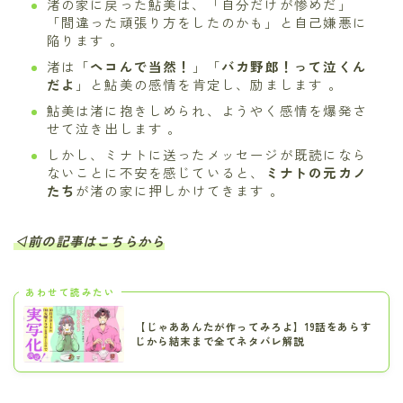
渚の家に戻った鮎美は、「自分だけが惨めだ」
「間違った頑張り方をしたのかも」と自己嫌悪に
陥ります 。
渚は「
ヘコんで当然！
」「
バカ野郎！って泣くん
だよ
」と鮎美の感情を肯定し、励まします 。
鮎美は渚に抱きしめられ、ようやく感情を爆発さ
せて泣き出します 。
しかし、ミナトに送ったメッセージが既読になら
ないことに不安を感じていると、
ミナトの元カノ
たち
が渚の家に押しかけてきます 。
◁前の記事はこちらから
あわせて読みたい
【じゃああんたが作ってみろよ】19話をあらす
じから結末まで全てネタバレ解説