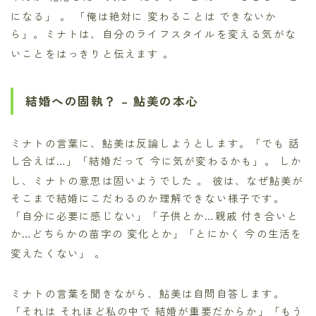
になる」
。 「俺は絶対に 変わることは できないか
ら」。ミナトは、自分のライフスタイルを変える気がな
いことをはっきりと伝えます
。
結婚への固執？ – 鮎美の本心
ミナトの言葉に、鮎美は反論しようとします。「でも 話
し合えば…」「結婚だって 今に気が変わるかも」。 しか
し、ミナトの意思は固いようでした
。 彼は、なぜ鮎美が
そこまで結婚にこだわるのか理解できない様子です。
「自分に必要に感じない」「子供とか…親戚 付き合いと
か…どちらかの苗字の 変化とか」「とにかく 今の生活を
変えたくない」
。
ミナトの言葉を聞きながら、鮎美は自問自答します。
「それは それほど私の中で 結婚が重要だからか」「もう