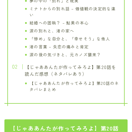
夢の中の「別れ」と現実
ミナトからの別れ話 – 価値観の決定的な違
い
結婚への固執？ – 鮎美の本心
涙の別れと、渚の家へ
「惨め」な自分と、「幸せそう」な他人
渚の言葉 – 失恋の痛みと肯定
涙の後の気づきと、元カノズ襲来？
【じゃああんたが作ってみろよ】第20話を
読んだ感想（ネタバレあり）
【じゃああんたが作ってみろよ】第20話のネ
タバレまとめ
【じゃああんたが作ってみろよ】第20話