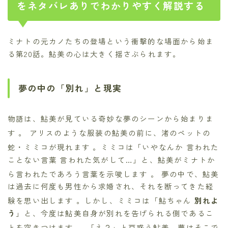
をネタバレありでわかりやすく解説する
ミナトの元カノたちの登場という衝撃的な場面から始ま
る第20話。鮎美の心は大きく揺さぶられます。
夢の中の「別れ」と現実
物語は、鮎美が見ている奇妙な夢のシーンから始まりま
す
。 アリスのような服装の鮎美の前に、渚のペットの
蛇・ミミコが現れます
。ミミコは「いやなんか 言われた
ことない言葉 言われた気がして…」と、鮎美がミナトか
ら言われたであろう言葉を示唆します
。 夢の中で、鮎美
は過去に何度も男性から求婚され、それを断ってきた経
験を思い出します
。しかし、ミミコは「鮎ちゃん
別れよ
う
」と、今度は鮎美自身が別れを告げられる側であるこ
とを突きつけます
。 「え？」と戸惑う鮎美。夢はそこで