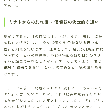
覚めます。
ミナトからの別れ話 – 価値観の決定的な違い
現実に戻ると、目の前にはミナトがいます。 彼は「ごめ
んね」と切り出し、「やっぱ俺たち
合わないと思うん
だ
」と別れを告げます
。 理由として、鮎美が几帳面に掃
除をすることへの罪悪感、外食や宅配を好む自分のスタ
イルと鮎美の手料理とのギャップ、そして何より「
俺は
絶対に 結婚できない
」という決定的な価値観の違いを挙
げます
。
ミナトは以前、「結婚とかしたら 変わることもあるかも
よ？」と言っていましたが、それは鮎美に期待を持たせ
る無責任な発言だったと反省していました
。 「もし鮎ち
ゃんが 結婚したい人だったら ずっと ガマンさせる こと