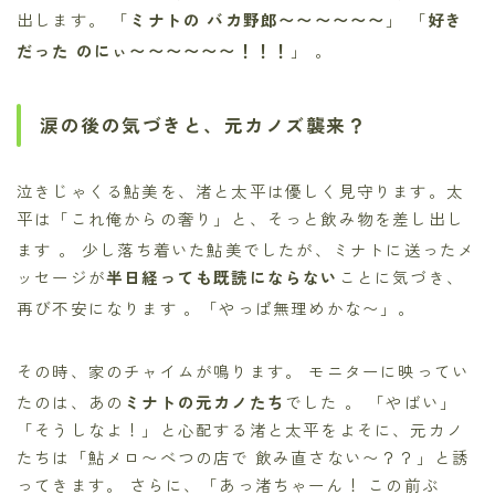
出します。 「
ミナトの バカ野郎〜〜〜〜〜〜
」 「
好き
だった のにぃ〜〜〜〜〜〜！！！
」
。
涙の後の気づきと、元カノズ襲来？
泣きじゃくる鮎美を、渚と太平は優しく見守ります。太
平は「これ俺からの奢り」と、そっと飲み物を差し出し
ます
。 少し落ち着いた鮎美でしたが、ミナトに送ったメ
ッセージが
半日経っても既読にならない
ことに気づき、
再び不安になります
。「やっぱ無理めかな〜」。
その時、家のチャイムが鳴ります。 モニターに映ってい
たのは、あの
ミナトの元カノたち
でした
。 「やばい」
「そうしなよ！」と心配する渚と太平をよそに、元カノ
たちは「鮎メロ〜べつの店で 飲み直さない〜？？」と誘
ってきます。 さらに、「あっ渚ちゃーん！ この前ぶ