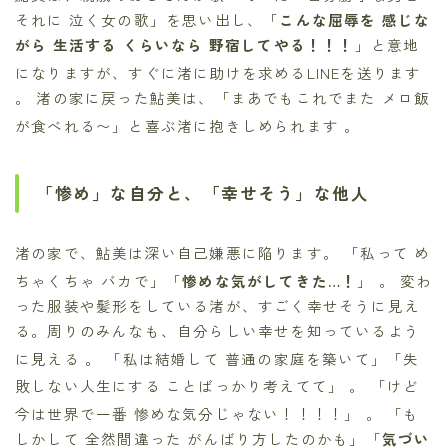
それに 泣く女の歌」を思い出し、「
こんな屈辱を 感じな
がら 生活する くらいなら 野宿してやる！！！
」と意地
になりますが、すぐに渚に助けを求めるLINEを送ります
。 渚の家に戻った鮎美は、「まあでもこれでまた メロ飯
が食べれる〜」と喜ぶ渚に抱きしめられます
。
「惨め」な自分と、「幸せそう」な他人
渚の家で、鮎美は深い自己嫌悪に陥ります。 「私って め
ちゃくちゃ バカで」「
惨めな気がしてきた…！
」
。 変わ
った服装や髪形をしている渚が、すごく幸せそうに見え
る。周りのみんなも、自分らしい幸せを知っているよう
に見える
。 「私は結婚して 普通の家庭を築いて」「失
敗しない人生にする ことばっかり考えてて」
。 「けど
今は世界で一番 惨めな気分じゃない！！！！」
。 「も
しかして 全然間違った がんばり方したのかも」「
気づい