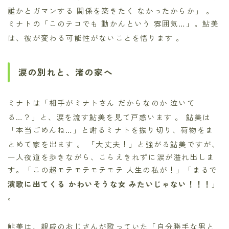
誰かとガマンする 関係を築きたく なかったからか」
。
ミナトの「このテコでも 動かんという 雰囲気…」。鮎美
は、彼が変わる可能性がないことを悟ります
。
涙の別れと、渚の家へ
ミナトは「相手がミナトさん だからなのか 泣いて
る…？」と、涙を流す鮎美を見て戸惑います
。 鮎美は
「本当ごめんね…」と謝るミナトを振り切り、荷物をま
とめて家を出ます
。 「大丈夫！」と強がる鮎美ですが、
一人夜道を歩きながら、こらえきれずに涙が溢れ出しま
す。「この超モテモテモテモテ 人生の私が！」「まるで
演歌に出てくる かわいそうな女 みたいじゃない！！！
」
。
鮎美は、親戚のおじさんが歌っていた「自分勝手な男と