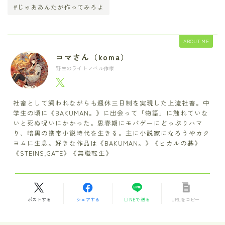
#じゃああんたが作ってみろよ
ABOUT ME
コマさん（koma）
野生のライトノベル作家
社畜として飼われながらも週休三日制を実現した上流社畜。中
学生の頃に《BAKUMAN。》に出会って「物語」に触れていな
いと死ぬ呪いにかかった。思春期にモバゲーにどっぷりハマ
り、暗黒の携帯小説時代を生きる。主に小説家になろうやカク
ヨムに生息。好きな作品は《BAKUMAN。》《ヒカルの碁》
《STEINS;GATE》《無職転生》
ポストする
シェアする
LINEで送る
URLをコピー