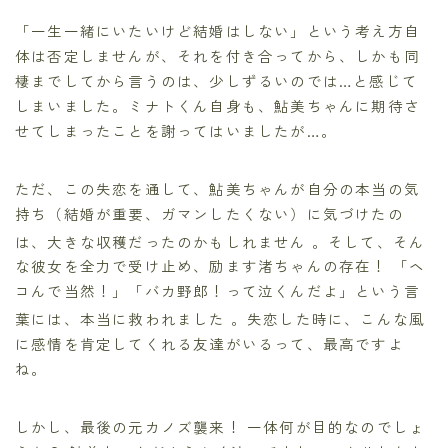
「一生一緒にいたいけど結婚はしない」という考え方自
体は否定しませんが、それを付き合ってから、しかも同
棲までしてから言うのは、少しずるいのでは…と感じて
しまいました。ミナトくん自身も、鮎美ちゃんに期待さ
せてしまったことを謝ってはいましたが…。
ただ、この失恋を通して、鮎美ちゃんが自分の本当の気
持ち（結婚が重要、ガマンしたくない）に気づけたの
は、大きな収穫だったのかもしれません
。そして、そん
な彼女を全力で受け止め、励ます渚ちゃんの存在！ 「ヘ
コんで当然！」「バカ野郎！って泣くんだよ」という言
葉には、本当に救われました
。失恋した時に、こんな風
に感情を肯定してくれる友達がいるって、最高ですよ
ね。
しかし、最後の元カノズ襲来！ 一体何が目的なのでしょ