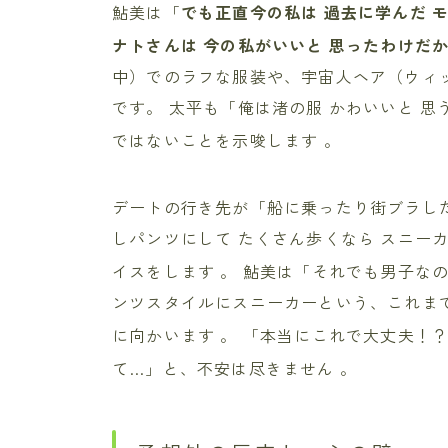
鮎美は「
でも正直今の私は 過去に学んだ 
ナトさんは 今の私がいいと 思ったわけだ
中）でのラフな服装や、宇宙人ヘア（ウィ
です。 太平も「俺は渚の服 かわいいと 
ではないことを示唆します
。
デートの行き先が「船に乗ったり街ブラし
しパンツにして たくさん歩くなら スニー
イスをします
。 鮎美は「それでも男子な
ンツスタイルにスニーカーという、これま
に向かいます
。 「本当にこれで大丈夫！
て…」と、不安は尽きません
。