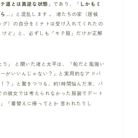
モテ道とは真逆な状態
」であり、「
しかもミ
から…
」と混乱します
。 渚たちの家（居候
ッグ）の自分をミナトは受け入れてくれたの
思うけど」と、必ずしも「モテ服」だけが正解
たり」
と聞いた渚と太平は、「船だと風強い
カーがいいんじゃない？」と実用的なアドバ
の！？」と驚きつつも、約1時間悩んだ末、パ
での彼女では考えられなかった服装でデート
？」「着替えに帰ってとか 言われたりし