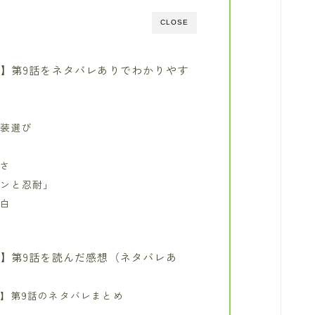
CLOSE
】第9話をネタバレありでわかりやす
縛
服装選び
しさ
マンと忍耐」
告白
】第9話を読んだ感想（ネタバレあ
】第9話のネタバレまとめ