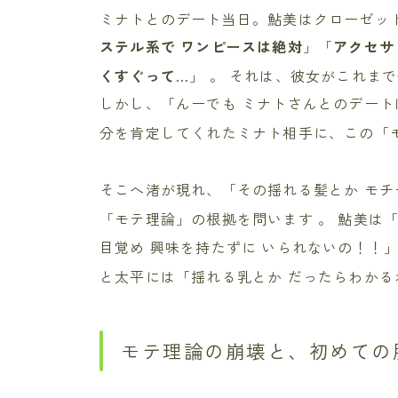
ミナトとのデート当日。鮎美はクローゼッ
ステル系で ワンピースは絶対
」「
アクセサ
くすぐって…
」
。 それは、彼女がこれま
しかし、「んーでも ミナトさんとのデート
分を肯定してくれたミナト相手に、この「
そこへ渚が現れ、「その揺れる髪とか モ
「モテ理論」の根拠を問います
。 鮎美は
目覚め 興味を持たずに いられないの！！
と太平には「揺れる乳とか だったらわか
モテ理論の崩壊と、初めての