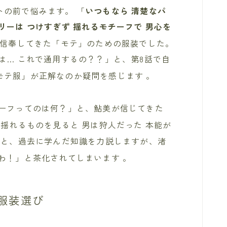
トの前で悩みます。 「
いつもなら 清楚なパ
リーは つけすぎず 揺れるモチーフで 男心を
で信奉してきた「モテ」のための服装でした。
は… これで通用するの？？」と、第8話で自
モテ服」が正解なのか疑問を感じます
。
チーフってのは何？」と、鮎美が信じてきた
「揺れるものを見ると 男は狩人だった 本能が
」と、過去に学んだ知識を力説しますが、渚
るわ！」と茶化されてしまいます
。
服装選び