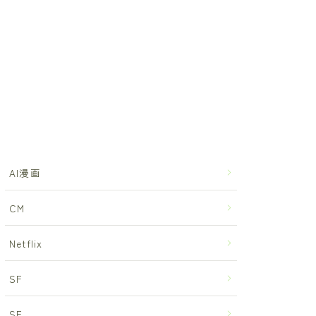
AI漫画
CM
Netflix
SF
SF