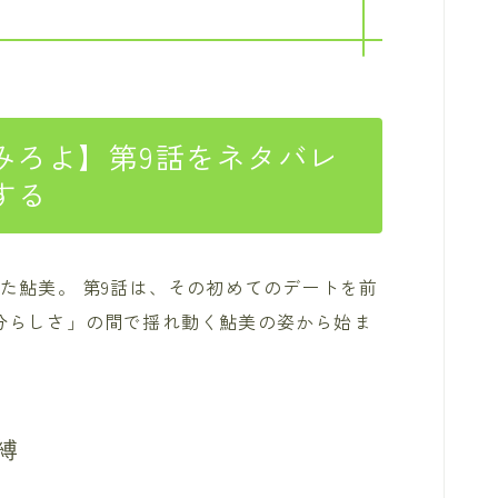
みろよ】第9話をネタバレ
する
た鮎美。 第9話は、その初めてのデートを前
分らしさ」の間で揺れ動く鮎美の姿から始ま
縛