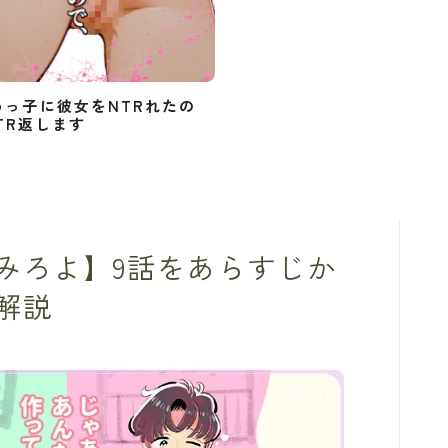
めっ子に彼女をNTRれたの
TR返します
みろよ】9話をあらすじか
解説