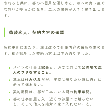
されると共に、郁の不器用な優しさと、凛への真っ直ぐ
な想いが明らかになり、二人の関係が大きく動き出しま
す。
偽装恋人、契約内容の確認
契約更新にあたり、凛は改めて仕事内容の確認を求めま
す。郁が説明した契約内容は以下の通りでした。
メインの仕事は
家事
と、必要に応じて
公の場で恋
人のフリをすること
。
基本は
住み込み
だが、実家に帰りたい時は自由に
帰って構わない。
契約期間は、郁が日本にいる間の
約半年間
。
郁の仕事部屋と入口近くの部屋には触らないこ
と、そして他人を絶対に家に入れないこと。