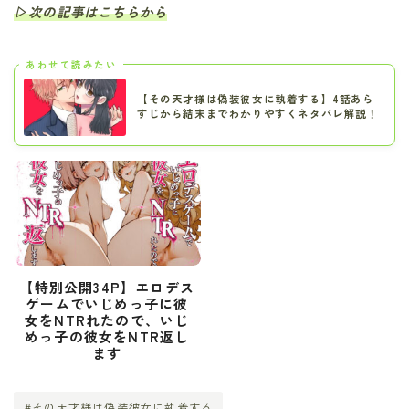
▷次の記事はこちらから
あわせて読みたい
【その天才様は偽装彼女に執着する】4話あら
すじから結末までわかりやすくネタバレ解説！
【特別公開34P】エロデス
ゲームでいじめっ子に彼
女をNTRれたので、いじ
めっ子の彼女をNTR返し
ます
#その天才様は偽装彼女に執着する