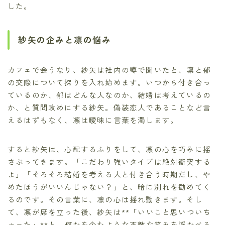
した。
紗矢の企みと凛の悩み
カフェで会うなり、紗矢は社内の噂で聞いたと、凛と郁
の交際について探りを入れ始めます。いつから付き合っ
ているのか、郁はどんな人なのか、結婚は考えているの
か、と質問攻めにする紗矢。偽装恋人であることなど言
えるはずもなく、凛は曖昧に言葉を濁します。
すると紗矢は、心配するふりをして、凛の心を巧みに揺
さぶってきます。「こだわり強いタイプは絶対衝突する
よ」「そろそろ結婚を考える人と付き合う時期だし、や
めたほうがいいんじゃない？」と、暗に別れを勧めてく
るのです。その言葉に、凛の心は揺れ動きます。そし
て、凛が席を立った後、紗矢は**「いいこと思いついち
ゃった」**と、何かを企むような不敵な笑みを浮かべる