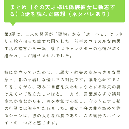
まとめ【その天才様は偽装彼女に執着す
る】3話を読んだ感想（ネタバレあり）
第3話は、二人の関係が「契約」から「恋」へと、はっき
りと舵を切った重要な回でした。前半のコミカルな同居
生活の描写から一転、後半はキャラクターの心情が深く
描かれ、目が離せませんでした。
特に際立っていたのは、元親友・紗矢のあからさまな悪
意と、郁の不器用な優しさの対比です。凛を心配するふ
りをしながら、巧みに自信を失わせようとする紗矢の姿
は見ていて腹立たしいほど。一方で、言葉足らずで誤解
されがちながらも、凛を本気で心配し、守ろうとする郁
の行動には胸を打たれました。彼が自分の非を認めて謝
るシーンは、彼の大きな成長であり、この物語のハイラ
イトの一つだと感じます。