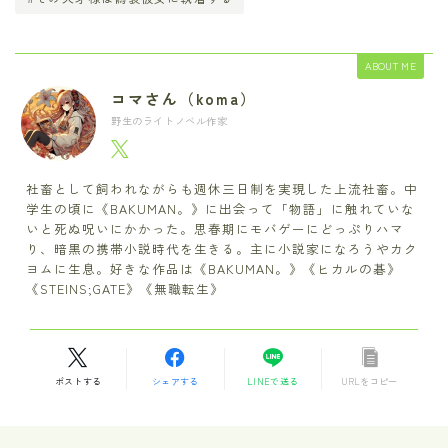
ABOUT ME
コマさん（koma）
野生のライトノベル作家
社畜として飼われながらも週休三日制を実現した上流社畜。中
学生の頃に《BAKUMAN。》に出会って「物語」に触れていな
いと死ぬ呪いにかかった。思春期にモバゲーにどっぷりハマ
り、暗黒の携帯小説時代を生きる。主に小説家になろうやカク
ヨムに生息。好きな作品は《BAKUMAN。》《ヒカルの碁》
《STEINS;GATE》《無職転生》
ポストする
シェアする
LINEで送る
URLをコピー