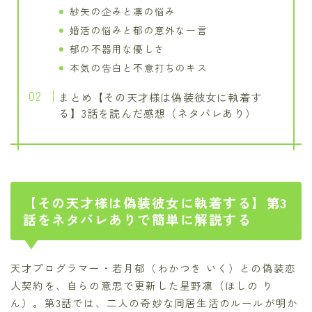
紗矢の企みと凛の悩み
婚活の悩みと郁の意外な一言
郁の不器用な優しさ
本気の告白と不意打ちのキス
まとめ【その天才様は偽装彼女に執着す
る】3話を読んだ感想（ネタバレあり）
【その天才様は偽装彼女に執着する】第3
話をネタバレありで簡単に解説する
天才プログラマー・若月郁（わかつき いく）との偽装恋
人契約を、自らの意思で更新した星野凛（ほしの り
ん）。第3話では、二人の奇妙な同居生活のルールが明か