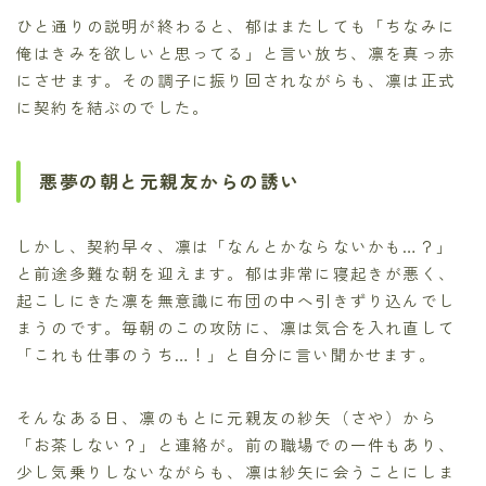
ひと通りの説明が終わると、郁はまたしても「ちなみに
俺はきみを欲しいと思ってる」と言い放ち、凛を真っ赤
にさせます。その調子に振り回されながらも、凛は正式
に契約を結ぶのでした。
悪夢の朝と元親友からの誘い
しかし、契約早々、凛は「なんとかならないかも…？」
と前途多難な朝を迎えます。郁は非常に寝起きが悪く、
起こしにきた凛を無意識に布団の中へ引きずり込んでし
まうのです。毎朝のこの攻防に、凛は気合を入れ直して
「これも仕事のうち…！」と自分に言い聞かせます。
そんなある日、凛のもとに元親友の紗矢（さや）から
「お茶しない？」と連絡が。前の職場での一件もあり、
少し気乗りしないながらも、凛は紗矢に会うことにしま