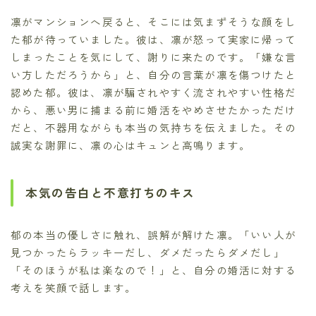
凛がマンションへ戻ると、そこには気まずそうな顔をし
た郁が待っていました。彼は、凛が怒って実家に帰って
しまったことを気にして、謝りに来たのです。「嫌な言
い方しただろうから」と、自分の言葉が凛を傷つけたと
認めた郁。彼は、凛が騙されやすく流されやすい性格だ
から、悪い男に捕まる前に婚活をやめさせたかっただけ
だと、不器用ながらも本当の気持ちを伝えました。その
誠実な謝罪に、凛の心はキュンと高鳴ります。
本気の告白と不意打ちのキス
郁の本当の優しさに触れ、誤解が解けた凛。「いい人が
見つかったらラッキーだし、ダメだったらダメだし」
「そのほうが私は楽なので！」と、自分の婚活に対する
考えを笑顔で話します。