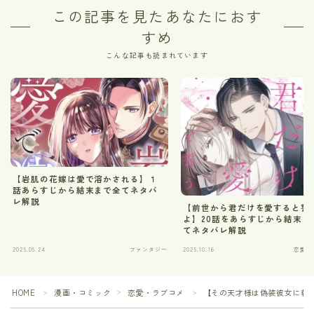
この記事を見たあなたにおす
すめ
こんな記事も読まれています
【岩肌の花嫁は愛で溶かされる】１
話あらすじから結末まで全てネタバ
レ解説
【前世から君だけを愛すると誓
よ】20話をあらすじから結末ま
てネタバレ解説
2025.05.24
ファンタジー
2025.10.16
恋愛・
HOME
漫画・コミック
恋愛・ラブコメ
【その天才様は偽装彼女に執
＞
＞
＞