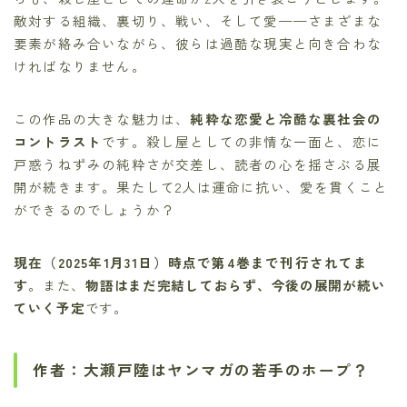
敵対する組織、裏切り、戦い、そして愛——さまざまな
要素が絡み合いながら、彼らは過酷な現実と向き合わな
ければなりません。
この作品の大きな魅力は、
純粋な恋愛と冷酷な裏社会の
コントラスト
です。殺し屋としての非情な一面と、恋に
戸惑うねずみの純粋さが交差し、読者の心を揺さぶる展
開が続きます。果たして2人は運命に抗い、愛を貫くこと
ができるのでしょうか？
現在（2025年1月31日）時点で第4巻まで刊行されてま
す
。また、
物語はまだ完結しておらず、今後の展開が続い
ていく予定
です。
作者：大瀬戸陸はヤンマガの若手のホープ？