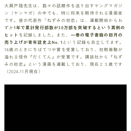
大瀬戸陸先生は、数々の話題作を送り出すヤングマガジ
ン（ヤンマガ）の中でも、特に将来を期待される漫画家
です。彼の代表作「ねずみの初恋」は、連載開始からわ
ずか
1年で累計発行部数が30万部を突破するという異例の
ヒット
を記録しました。また、
一巻の電子書籍の初月の
売り上げが青年誌史上No. 1
という記録も自立してます。
16歳のときにちばてつや賞を受賞しており、初期衝動が
溢れる怪作『だくてん』が受賞です。講談社から『ねず
みの初恋』という漫画を連載しており、現在２３歳です
（2024.11月現在）