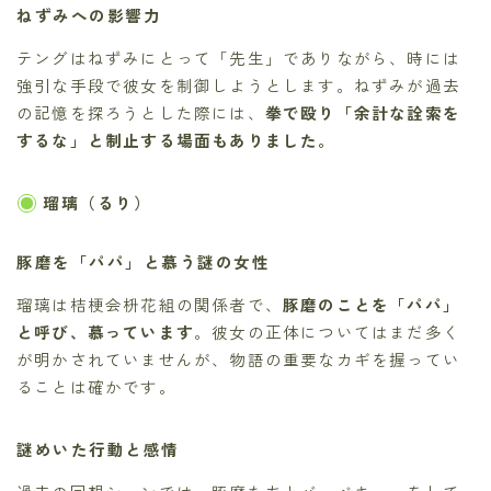
ねずみへの影響力
テングはねずみにとって「先生」でありながら、時には
強引な手段で彼女を制御しようとします。ねずみが過去
の記憶を探ろうとした際には、
拳で殴り「余計な詮索を
するな」と制止する場面もありました。
瑠璃（るり）
豚磨を「パパ」と慕う謎の女性
瑠璃は桔梗会枡花組の関係者で、
豚磨のことを「パパ」
と呼び、慕っています
。彼女の正体についてはまだ多く
が明かされていませんが、物語の重要なカギを握ってい
ることは確かです。
謎めいた行動と感情