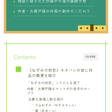
物語に隠された伏線や今後の展開予想
作者・大瀬戸陸の作風や創作のこだわり
Contents
CLOSE
《ねずみの初恋》ネタバレの前に作
品の概要を紹介
「ねずみの初恋」ってどんな話？
作者：大瀬戸陸はヤンマガの若手のホー
プ？
主要な登場人物を紹介
小山ねずみ（ねずみちゃん）
碧（あおくん）