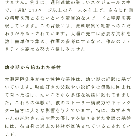
せません。例えば、週刊連載の厳しいスケジュールの中
で、1週間に10ページ以上のネームを仕上げ、さらに作画
の精度を落とさないという驚異的なスピードと精度を実
現しています。この背景には、資料収集や細部へのこだ
わりがあるとされています。大瀬戸先生は必要な資料を
数十冊単位で集め、作画の参考にするなど、作品のリア
リティを高める努力を惜しみません。
幼少期から培われた感性
大瀬戸陸先生が持つ独特な感性は、幼少期の経験に基づ
いています。映画好きの父親や小説好きの母親に囲まれ
て育った彼は、幼いころから多様な物語に触れてきまし
た。これらの体験が、彼のストーリー構成力やキャラク
ター描写に大きな影響を与えています。特に、ねずみち
ゃんの純粋さとあお君の優しさを織り交ぜた物語の基盤
には、彼自身の過去の体験が反映されているとされてい
ます。