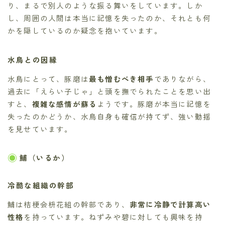
り、まるで別人のような振る舞いをしています。しか
し、周囲の人間は本当に記憶を失ったのか、それとも何
かを隠しているのか疑念を抱いています。
水鳥との因縁
水鳥にとって、豚磨は
最も憎むべき相手
でありながら、
過去に「えらい子じゃ」と頭を撫でられたことを思い出
すと、
複雑な感情が蘇る
ようです。豚磨が本当に記憶を
失ったのかどうか、水鳥自身も確信が持てず、強い動揺
を見せています。
鯆（いるか）
冷酷な組織の幹部
鯆は桔梗会枡花組の幹部であり、
非常に冷静で計算高い
性格
を持っています。ねずみや碧に対しても興味を持