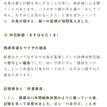
水鳥は碧と行動を共にすることが多く、時折彼に心を開
くことがあります。バスの中で碧の手を握り「まじでご
めん。ねずみには言わないから」と涙を流すシーンで
は、
水鳥の弱さと、碧への信頼が垣間見えました
。
舛花豚磨（ますはなたくま）
残虐非道なヤクザの組長
豚磨はかつてねずみや水鳥を監禁していた桔梗会枡花組
の
恐ろしい組長
でした。幼い子供たちに「値段をつけ
る」という非道な行為を行っており、ねずみに殺された
過去があります。
記憶喪失と「村重春彦」
しかし、
豚磨は13年間植物状態のように眠っていた後、
記憶を失って目覚めました
。彼は「村重春彦」と名乗