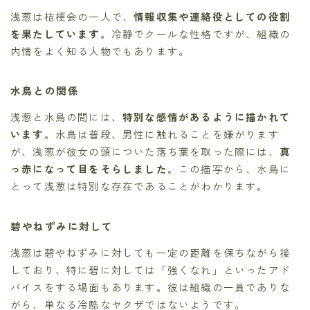
浅葱は桔梗会の一人で、
情報収集や連絡役としての役割
を果たしています
。冷静でクールな性格ですが、組織の
内情をよく知る人物でもあります。
水鳥との関係
浅葱と水鳥の間には、
特別な感情があるように描かれて
います
。水鳥は普段、男性に触れることを嫌がります
が、浅葱が彼女の頭についた落ち葉を取った際には、
真
っ赤になって目をそらしました
。この描写から、水鳥に
とって浅葱は特別な存在であることがわかります。
碧やねずみに対して
浅葱は碧やねずみに対しても一定の距離を保ちながら接
しており、特に碧に対しては「強くなれ」といったアド
バイスをする場面もあります。彼は組織の一員でありな
がら、単なる冷酷なヤクザではないようです。