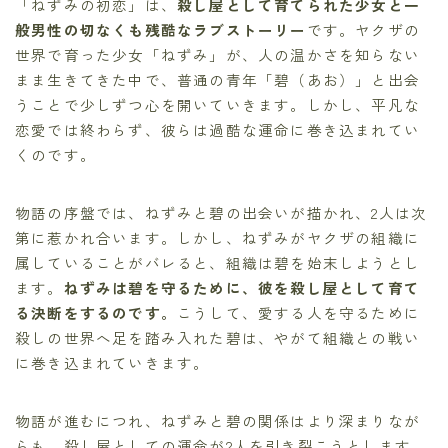
「ねずみの初恋」は、
殺し屋として育てられた少女と一
般男性の切なくも残酷なラブストーリー
です。ヤクザの
世界で育った少女「ねずみ」が、人の温かさを知らない
まま生きてきた中で、普通の青年「碧（あお）」と出会
うことで少しずつ心を開いていきます。しかし、平凡な
恋愛では終わらず、彼らは過酷な運命に巻き込まれてい
くのです。
物語の序盤では、ねずみと碧の出会いが描かれ、2人は次
第に惹かれ合います。しかし、ねずみがヤクザの組織に
属していることがバレると、組織は碧を始末しようとし
ます。
ねずみは碧を守るために、彼を殺し屋として育て
る決断をするのです。
こうして、愛する人を守るために
殺しの世界へ足を踏み入れた碧は、やがて組織との戦い
に巻き込まれていきます。
物語が進むにつれ、ねずみと碧の関係はより深まりなが
らも、殺し屋としての運命が2人を引き裂こうとします。