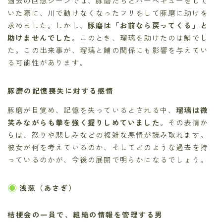
過去の回想シーンでは、豚磨たちとバーベキューをして
いた際に、川で動けなくなったフリをして豚磨に助けを
求めました。しかし、
豚磨は「お前なら戻ってくる」と
助けませんでした
。このとき、瑠璃を助けたのは鯆でし
た。この出来事が、瑠璃と鯆の関係にも影響を与えてい
る可能性があります。
豚磨の記憶喪失に対する感情
豚磨が目覚め、記憶を失っているとされる中、
瑠璃は微
笑みながらも拳を強く握りしめていました
。その表情か
らは、怒りや悲しみなどの複雑な感情が読み取れます。
彼女が何を考えているのか、そしてどのような過去を持
っているのかが、今後の展開で明らかになるでしょう。
浅葱（あさぎ）
桔梗会の一員で、組織の情報を管理する男