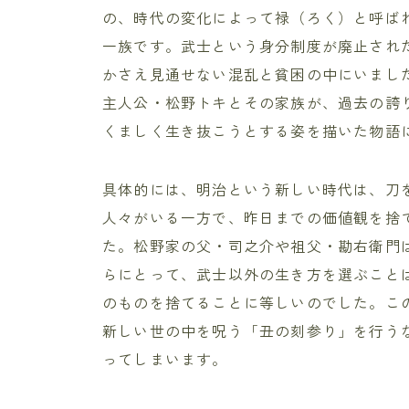
の、時代の変化によって禄（ろく）と呼ば
一族です。武士という身分制度が廃止され
かさえ見通せない混乱と貧困の中にいまし
主人公・松野トキとその家族が、過去の誇
くましく生き抜こうとする姿を描いた物語
具体的には、明治という新しい時代は、刀
人々がいる一方で、昨日までの価値観を捨
た。松野家の父・司之介や祖父・勘右衛門
らにとって、武士以外の生き方を選ぶこと
のものを捨てることに等しいのでした。こ
新しい世の中を呪う「丑の刻参り」を行う
ってしまいます。