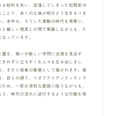
れる給料を失い、没落してしまった松野家の
たことで、多くの士族が明日どう生きるべき
た。本作は、そうした激動の時代を背景に、
りと厳しい現実との間で葛藤しながらも、た
になっています。
を置き、商いや新しい学問に活路を見出す
てきれずに立ちすくむ人々を生み出しまし
は、まさに後者の象徴として描かれます。彼
は、自らの誇り、つまりアイデンティティそ
のため、一家は深刻な貧困に陥りながらも、
など、時代の流れに逆行するような行動を取