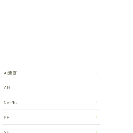
AI漫画
CM
Netflix
SF
SF