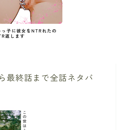
めっ子に彼女をNTRれたの
TR返します
ら最終話まで全話ネタバ