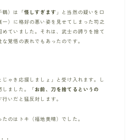
千鶴）は「
怪しすぎます
」と当然の疑いを口
真一）に格好の悪い姿を見せてしまった司之
固めていました。それは、武士の誇りを捨て
壮な覚悟の表れでもあったのです。
とじゃき応援しましょ」と受け入れます。し
怒しました。「
お前、刀を捨てるというの
す行いだと猛反対します。
ったのはトキ（福地美晴）でした。
・・