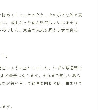
い詰めてしまったのだと、その小さな体で責
えに、頑固だった勘右衛門もついに矛を収
るのでした。家族の未来を想う少女の真心
ぞ！」
面白いように当たりました。わずか数週間で
くほど豪華になります。それまで貧しい暮ら
んなが笑い合って食卓を囲むのは、生まれて
します。