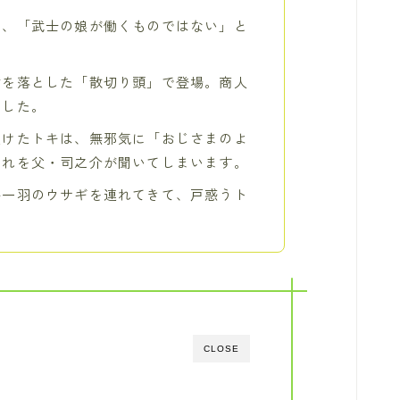
も、「武士の娘が働くものではない」と
髷を落とした「散切り頭」で登場。商人
ました。
受けたトキは、無邪気に「おじさまのよ
それを父・司之介が聞いてしまいます。
か一羽のウサギを連れてきて、戸惑うト
CLOSE