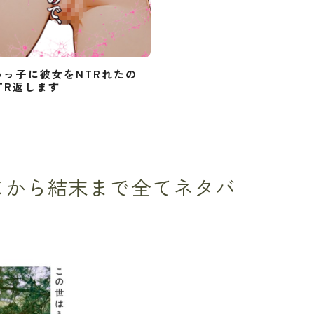
めっ子に彼女をNTRれたの
TR返します
じから結末まで全てネタバ