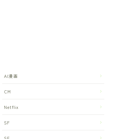
AI漫画
CM
Netflix
SF
SF