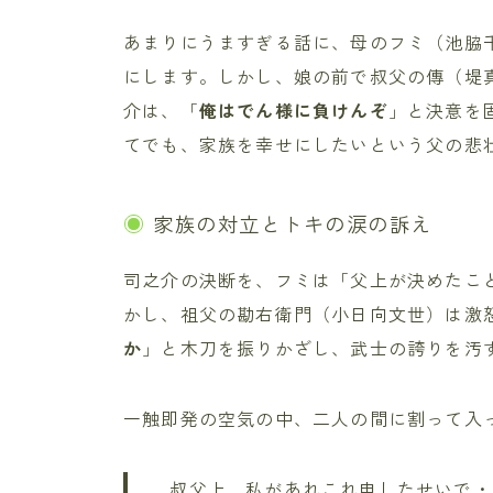
あまりにうますぎる話に、母のフミ（池脇
にします。しかし、娘の前で叔父の傳（堤
介は、「
俺はでん様に負けんぞ
」と決意を
てでも、家族を幸せにしたいという父の悲
家族の対立とトキの涙の訴え
司之介の決断を、フミは「父上が決めたこ
かし、祖父の勘右衛門（小日向文世）は激
か
」と木刀を振りかざし、武士の誇りを汚
一触即発の空気の中、二人の間に割って入
叔父上、私があれこれ申したせいで・