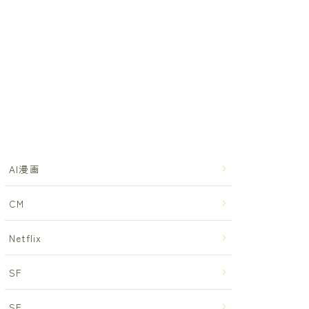
AI漫画
CM
Netflix
SF
SF