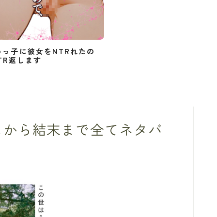
めっ子に彼女をNTRれたの
TR返します
じから結末まで全てネタバ