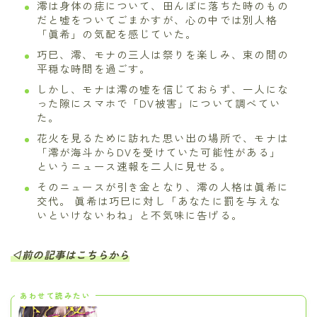
澪は身体の痣について、田んぼに落ちた時のもの
だと嘘をついてごまかすが、心の中では別人格
「眞希」の気配を感じていた。
巧巳、澪、モナの三人は祭りを楽しみ、束の間の
平穏な時間を過ごす。
しかし、モナは澪の嘘を信じておらず、一人にな
った隙にスマホで「DV被害」について調べてい
た。
花火を見るために訪れた思い出の場所で、モナは
「澪が海斗からDVを受けていた可能性がある」
というニュース速報を二人に見せる。
そのニュースが引き金となり、澪の人格は眞希に
交代。 眞希は巧巳に対し「あなたに罰を与えな
いといけないわね」と不気味に告げる。
◁前の記事はこちらから
あわせて読みたい