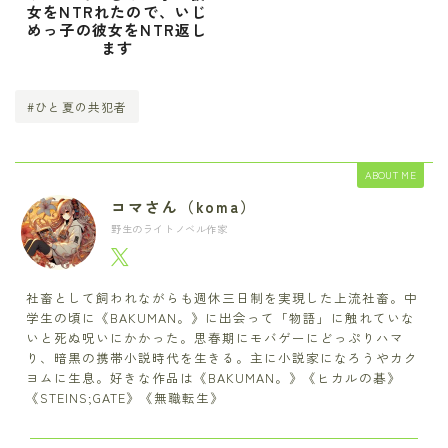
女をNTRれたので、いじ
めっ子の彼女をNTR返し
ます
#ひと夏の共犯者
ABOUT ME
コマさん（koma）
野生のライトノベル作家
社畜として飼われながらも週休三日制を実現した上流社畜。中
学生の頃に《BAKUMAN。》に出会って「物語」に触れていな
いと死ぬ呪いにかかった。思春期にモバゲーにどっぷりハマ
り、暗黒の携帯小説時代を生きる。主に小説家になろうやカク
ヨムに生息。好きな作品は《BAKUMAN。》《ヒカルの碁》
《STEINS;GATE》《無職転生》