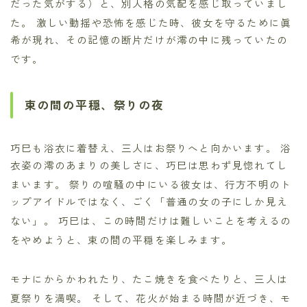
だった気がする）と、別人格の気配を感じ取っていまし
た。
激しい動揺や恐怖を感じた時、彼女を守るために眞
希が現れ、その記憶の断片だけが澪の中に残っていたの
です。
束の間の平穏、祭りの夜
巧巳も浴衣に着替え、三人はお祭りへと向かいます。
浴
衣姿の澪のあまりの美しさに、巧巳は思わず見惚れてし
まいます。
祭りの喧騒の中にいる彼女は、行方不明のト
ップアイドルではなく、ごく「普通の女の子にしか見え
ない」。
巧巳は、この時間だけは難しいことを考えるの
をやめようと、束の間の平穏を楽しみます。
モナにからかわれたり、たこ焼きを食べたりと、三人は
夏祭りを満喫。
そして、花火が始まる時間が近づき、モ