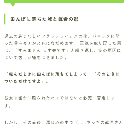
田んぼに落ちた嘘と眞希の影
過去の忌まわしいフラッシュバックの後、パニックに陥
った澪をモナが必死になだめます。 正気を取り戻した澪
は、「すみません 大丈夫です」と繰り返し、痣の原因に
ついて苦しい嘘をつきました。
「
転んだときに田んぼに落ちてしまって
」「
そのときに
ついただけですよ
」。
彼女は誰かに殴られたわけではないと必死に否定しま
す。
しかし、その直後、澪は心の中で（……さっきの眞希さん