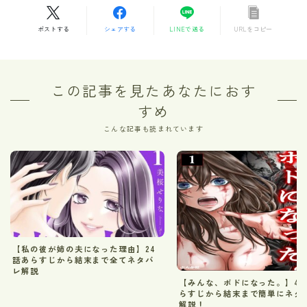
ポストする
シェアする
LINEで送る
URLをコピー
この記事を見たあなたにおす
すめ
こんな記事も読まれています
【私の彼が姉の夫になった理由】24
話あらすじから結末まで全てネタバ
レ解説
【みんな、ボドになった。】4
らすじから結末まで簡単にネタ
解説！