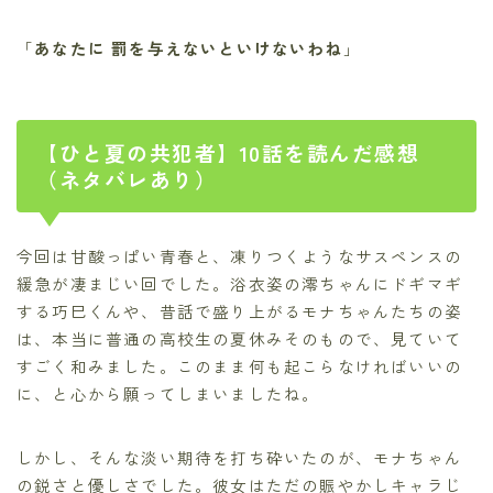
「
あなたに 罰を与えないといけないわね
」
【ひと夏の共犯者】10話を読んだ感想
（ネタバレあり）
今回は甘酸っぱい青春と、凍りつくようなサスペンスの
緩急が凄まじい回でした。浴衣姿の澪ちゃんにドギマギ
する巧巳くんや、昔話で盛り上がるモナちゃんたちの姿
は、本当に普通の高校生の夏休みそのもので、見ていて
すごく和みました。このまま何も起こらなければいいの
に、と心から願ってしまいましたね。
しかし、そんな淡い期待を打ち砕いたのが、モナちゃん
の鋭さと優しさでした。彼女はただの賑やかしキャラじ