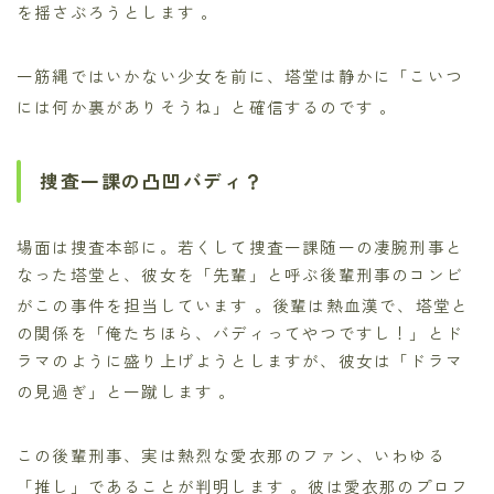
を揺さぶろうとします
。
一筋縄ではいかない少女を前に、塔堂は静かに「こいつ
には何か裏がありそうね」と確信するのです
。
捜査一課の凸凹バディ？
場面は捜査本部に。若くして捜査一課随一の凄腕刑事と
なった塔堂と、彼女を「先輩」と呼ぶ後輩刑事のコンビ
がこの事件を担当しています
。後輩は熱血漢で、塔堂と
の関係を「俺たちほら、バディってやつですし！」とド
ラマのように盛り上げようとしますが、彼女は「ドラマ
の見過ぎ」と一蹴します
。
この後輩刑事、実は熱烈な愛衣那のファン、いわゆる
「推し」であることが判明します
。彼は愛衣那のプロフ