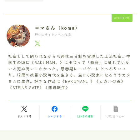
ABOUT ME
コマさん（koma）
野生のライトノベル作家
社畜として飼われながらも週休三日制を実現した上流社畜。中
学生の頃に《BAKUMAN。》に出会って「物語」に触れていな
いと死ぬ呪いにかかった。思春期にモバゲーにどっぷりハマ
り、暗黒の携帯小説時代を生きる。主に小説家になろうやカク
ヨムに生息。好きな作品は《BAKUMAN。》《ヒカルの碁》
《STEINS;GATE》《無職転生》
ポストする
シェアする
LINEで送る
URLをコピー