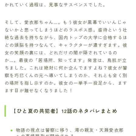
かれていく過程は、見事なサスペンスでした。
そして、愛衣那ちゃん…。もう彼女が黒幕でいいんじゃ
ないかと思ってしまうほどのラスボス感。虐待という壮
絶な過去を持ちながら、国内トップの大学に合格するほ
どの頭脳を持つなんて、キャラクターが濃すぎます。彼
女の笑顔の裏には、どれだけの闇が隠されているの
か…。最後の「居場所、知ってます」発言は、鳥肌が立
ちました。これは絶対に何か企んでますよね？彼女が警
察を巧巳くんの元へ導いてしまうのか、それとも全く別
の場所を指し示すのか。彼女の一挙手一投足から、ます
ます目が離せなくなりました！
【ひと夏の共犯者】12話のネタバレまとめ
物語の視点は警察に移り、澪の親友・天瀬愛衣那
への事情聴取が開始される 。