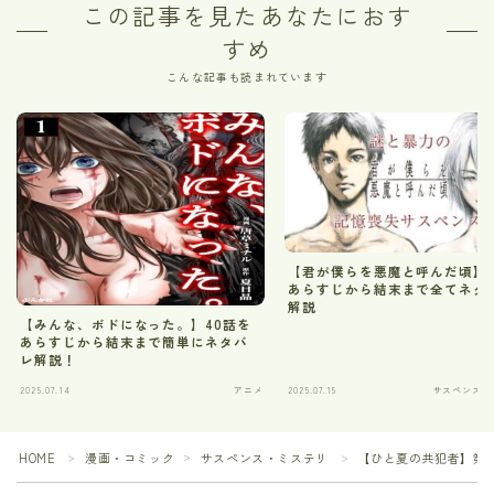
この記事を見たあなたにおす
すめ
こんな記事も読まれています
【君が僕らを悪魔と呼んだ頃】2
あらすじから結末まで全てネタ
解説
【みんな、ボドになった。】40話を
あらすじから結末まで簡単にネタバ
レ解説！
2025.07.14
アニメ
2025.07.15
サスペンス・
HOME
漫画・コミック
サスペンス・ミステリ
【ひと夏の共犯者】第1
＞
＞
＞