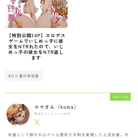
【特別公開34P】エロデス
ゲームでいじめっ子に彼
女をNTRれたので、いじ
めっ子の彼女をNTR返し
ます
#ひと夏の共犯者
ABOUT ME
コマさん（koma）
野生のライトノベル作家
社畜として飼われながらも週休三日制を実現した上流社畜。中