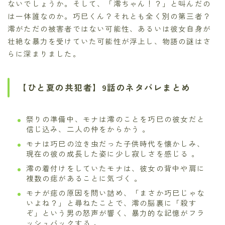
ないでしょうか。そして、「澪ちゃん！？」と叫んだの
は一体誰なのか。巧巳くん？それとも全く別の第三者？
澪がただの被害者ではない可能性、あるいは彼女自身が
壮絶な暴力を受けていた可能性が浮上し、物語の謎はさ
らに深まりました。
【ひと夏の共犯者】9話のネタバレまとめ
祭りの準備中、モナは澪のことを巧巳の彼女だと
信じ込み、二人の仲をからかう 。
モナは巧巳の泣き虫だった子供時代を懐かしみ、
現在の彼の成長した姿に少し寂しさを感じる 。
澪の着付けをしていたモナは、彼女の背中や肩に
複数の痣があることに気づく 。
モナが痣の原因を問い詰め、「まさか巧巳じゃな
いよね？」と尋ねたことで、澪の脳裏に「殺す
ぞ」という男の怒声が響く、暴力的な記憶がフラ
ッシュバックする 。