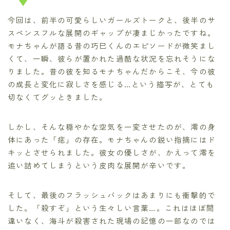
今回は、前半の可愛らしいガールズトークと、後半のサ
スペンスフルな展開のギャップが凄まじかったですね。
モナちゃんが語る昔の巧巳くんのエピソードが微笑まし
くて、一瞬、彼らが置かれた過酷な状況を忘れそうにな
りました。昔の彼を知るモナちゃんだからこそ、今の彼
の成長と変化に寂しさを感じる…という描写が、とても
切なくてグッときました。
しかし、そんな穏やかな空気を一変させたのが、澪の身
体にあった「痣」の存在。モナちゃんの鋭い指摘にはド
キッとさせられました。彼女の優しさが、かえって澪を
追い詰めてしまうという皮肉な展開が辛いです。
そして、最後のフラッシュバックはあまりにも衝撃的で
した。「殺すぞ」という生々しい言葉…。これはほぼ間
違いなく、海斗が殺害された現場の記憶の一部なのでは