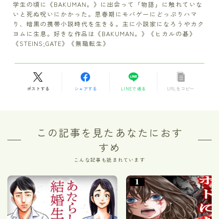
学生の頃に《BAKUMAN。》に出会って「物語」に触れていな
いと死ぬ呪いにかかった。思春期にモバゲーにどっぷりハマ
り、暗黒の携帯小説時代を生きる。主に小説家になろうやカク
ヨムに生息。好きな作品は《BAKUMAN。》《ヒカルの碁》
《STEINS;GATE》《無職転生》
ポストする
シェアする
LINEで送る
URLをコピー
この記事を見たあなたにおす
すめ
こんな記事も読まれています