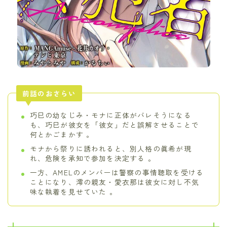
前話のおさらい
巧巳の幼なじみ・モナに正体がバレそうになる
も、巧巳が彼女を「彼女」だと誤解させることで
何とかごまかす 。
モナから祭りに誘われると、別人格の眞希が現
れ、危険を承知で参加を決定する 。
一方、AMELのメンバーは警察の事情聴取を受ける
ことになり、澪の親友・愛衣那は彼女に対し不気
味な執着を見せていた 。