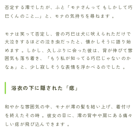
否定する澪でしたが、ふと「モナさんって もしかして巧
巳くんのこと…」と、モナの気持ちを尋ねます
。
モナは笑って否定し、昔の巧巳は犬に吠えられただけで
大泣きするほどの泣き虫だったと、懐かしそうに語り始
めます
。しかし、久しぶりに会った彼は、背が伸びて雰
囲気も落ち着き、「もう私が知ってる巧巳じゃないのか
なぁ」と、少し寂しそうな表情を浮かべるのでした
。
浴衣の下に隠された「痣」
和やかな雰囲気の中、モナが澪の髪を結い上げ、着付け
を終えたその時
。彼女の目に、澪の背中や肩にある痛々
しい痣が飛び込んできます
。