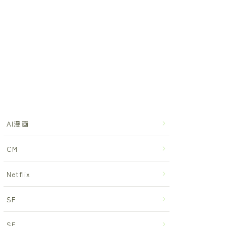
AI漫画
CM
Netflix
SF
SF