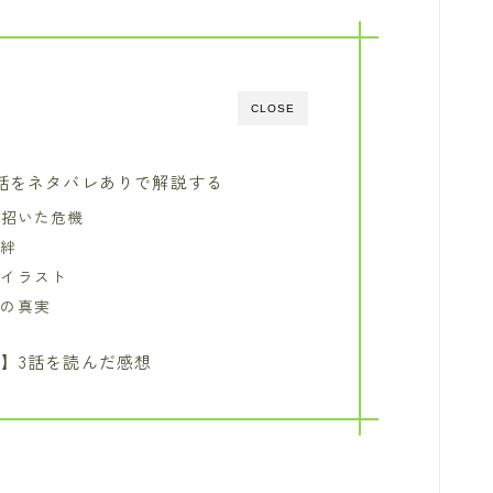
CLOSE
話をネタバレありで解説する
が招いた危機
る絆
のイラスト
撃の真実
】3話を読んだ感想