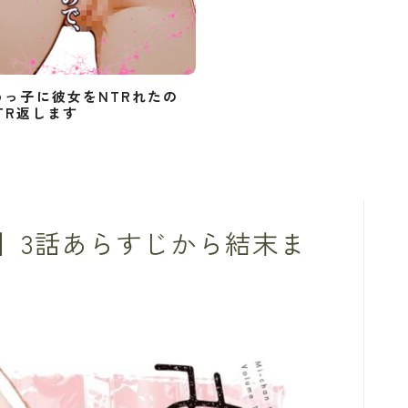
めっ子に彼女をNTRれたの
TR返します
】3話あらすじから結末ま