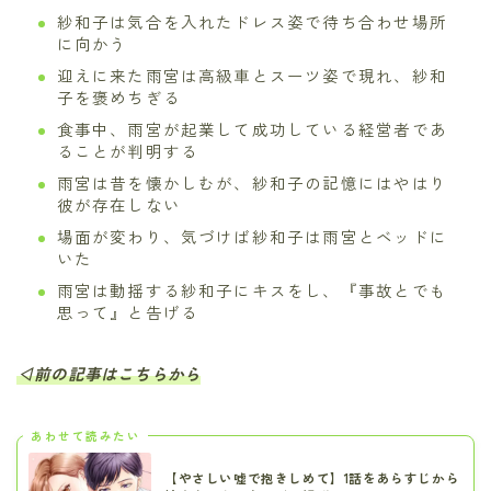
紗和子は気合を入れたドレス姿で待ち合わせ場所
に向かう
迎えに来た雨宮は高級車とスーツ姿で現れ、紗和
子を褒めちぎる
食事中、雨宮が起業して成功している経営者であ
ることが判明する
雨宮は昔を懐かしむが、紗和子の記憶にはやはり
彼が存在しない
場面が変わり、気づけば紗和子は雨宮とベッドに
いた
雨宮は動揺する紗和子にキスをし、『事故とでも
思って』と告げる
◁前の記事はこちらから
あわせて読みたい
【やさしい嘘で抱きしめて】1話をあらすじから