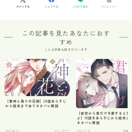
ポストする
シェアする
LINEで送る
URLをコピー
この記事を見たあなたにおす
すめ
こんな記事も読まれています
【軍神と偽りの花嫁】28話あらすじ
から結末まで全てネタバレ解説
【前世から君だけを愛すると誓
よ】18話をあらすじから結末ま
ネタバレ解説
2025.06.18
ファンタジー
2025.10.16
恋愛・