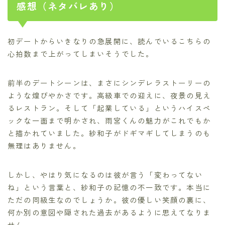
感想（ネタバレあり）
初デートからいきなりの急展開に、読んでいるこちらの
心拍数まで上がってしまいそうでした。
前半のデートシーンは、まさにシンデレラストーリーの
ような煌びやかさです。高級車での迎えに、夜景の見え
るレストラン。そして「起業している」というハイスペ
ックな一面まで明かされ、雨宮くんの魅力がこれでもか
と描かれていました。紗和子がドギマギしてしまうのも
無理はありません。
しかし、やはり気になるのは彼が言う「変わってない
ね」という言葉と、紗和子の記憶の不一致です。本当に
ただの同級生なのでしょうか。彼の優しい笑顔の裏に、
何か別の意図や隠された過去があるように思えてなりま
せん。