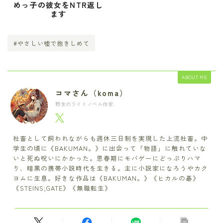
めっ子の彼女をNTR返し
ます
#やさしい嘘で抱きしめて
ABOUT ME
コマさん（koma）
野生のライトノベル作家
社畜として飼われながらも週休三日制を実現した上流社畜。中
学生の頃に《BAKUMAN。》に出会って「物語」に触れていな
いと死ぬ呪いにかかった。思春期にモバゲーにどっぷりハマ
り、暗黒の携帯小説時代を生きる。主に小説家になろうやカク
ヨムに生息。好きな作品は《BAKUMAN。》《ヒカルの碁》
《STEINS;GATE》《無職転生》