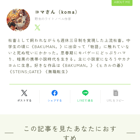
ABOUT ME
コマさん（koma）
野生のライトノベル作家
社畜として飼われながらも週休三日制を実現した上流社畜。中
学生の頃に《BAKUMAN。》に出会って「物語」に触れていな
いと死ぬ呪いにかかった。思春期にモバゲーにどっぷりハマ
り、暗黒の携帯小説時代を生きる。主に小説家になろうやカク
ヨムに生息。好きな作品は《BAKUMAN。》《ヒカルの碁》
《STEINS;GATE》《無職転生》
ポストする
シェアする
LINEで送る
URLをコピー
この記事を見たあなたにおす
すめ