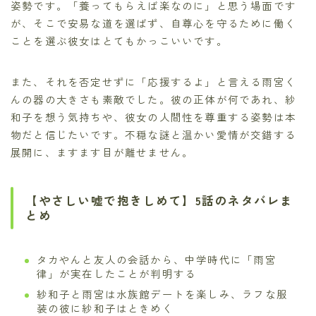
姿勢です。「養ってもらえば楽なのに」と思う場面です
が、そこで安易な道を選ばず、自尊心を守るために働く
ことを選ぶ彼女はとてもかっこいいです。
また、それを否定せずに「応援するよ」と言える雨宮く
んの器の大きさも素敵でした。彼の正体が何であれ、紗
和子を想う気持ちや、彼女の人間性を尊重する姿勢は本
物だと信じたいです。不穏な謎と温かい愛情が交錯する
展開に、ますます目が離せません。
【やさしい嘘で抱きしめて】5話のネタバレま
とめ
タカやんと友人の会話から、中学時代に「雨宮
律」が実在したことが判明する
紗和子と雨宮は水族館デートを楽しみ、ラフな服
装の彼に紗和子はときめく