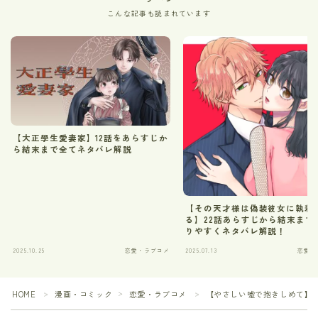
こんな記事も読まれています
【大正學生愛妻家】12話をあらすじか
ら結末まで全てネタバレ解説
【その天才様は偽装彼女に執着
る】22話あらすじから結末まで
りやすくネタバレ解説！
2025.10.25
恋愛・ラブコメ
2025.07.13
恋愛・
HOME
漫画・コミック
恋愛・ラブコメ
【やさしい嘘で抱きしめて】
＞
＞
＞