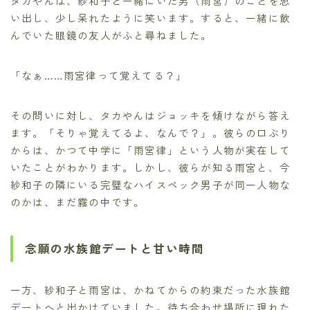
タカやんは、紗和子と一緒にいた男（雨宮）のことを思
い出し、少し呆れたように笑います。すると、一緒に飲
んでいた眼鏡の友人がふと尋ねました。
「なぁ……雨宮律って覚えてる？」
その問いに対し、タカやんはジョッキを傾けながら答え
ます。「そりゃ覚えてるよ、なんで？」。彼らの口ぶり
からは、かつて中学に「雨宮律」という人物が実在して
いたことがわかります。しかし、彼らが知る雨宮と、今
紗和子の隣にいる完璧なハイスペック男子が同一人物な
のかは、まだ霧の中です。
念願の水族館デートと甘い時間
一方、紗和子と雨宮は、かねてからの約束だった水族館
デートへと出かけていました。待ち合わせ場所に現れた