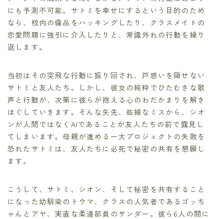
にも予測不可能。サトミを幸せにするという目的のため
なら、校内の備品をハッキングしたり、クラスメイトの
恋愛問題に強引に介入したりと、常識外れの行動を繰り
返します。
当初はその突飛な行動に振り回され、戸惑いを隠せない
サトミと友人たち。しかし、彼女の純粋でひたむきな歌
声と行動が、次第に彼らが抱える心のわだかまりを解き
ほぐしていきます。そんな矢先、些細なミスから、シオ
ンが人間ではなくAIであることが友人たちの前で露見し
てしまいます。母親が進める一大プロジェクトの失敗を
恐れたサトミは、友人たちに必死で秘密の共有を懇願し
ます。
こうして、サトミ、シオン、そして秘密を共有すること
になった幼馴染のトウマ、クラスの人気者であるゴッち
ゃんとアヤ、実直な柔道部員のサンダー。彼ら6人の間に