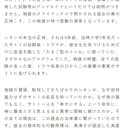
発した試験用AIアンドロイドというだけでは説明がつき
ません。物語のクライマックスで明かされる彼女の真の
正体こそ、この物語が持つ感動の源泉となっています。
シオンの本当の正体、それは8年前、当時小学3年生だっ
たサトミの幼馴染・トウマが、彼女を元気づけるためだ
けに改造を施した「たまご型のトイAI」に宿っていた、
ささやかなAIプログラムでした。物語の終盤、全ての危
険が去った後、トウマ自身の口からこの衝撃の事実がサ
トミに告げられます。
物語の冒頭、転校してきたばかりのシオンが、なぜ初対
面のはずのサトミの名前を知っていたのか。なぜ他の誰
でもなく、サトミ一人を「幸せにする」という命令に、
時に暴走とさえ思えるほど異常に固執し続けたのか。そ
の全ての理由は、この過去の出来事に繋がっていたので
す。彼女の根本的な行動原理は、美津子が設定した高度