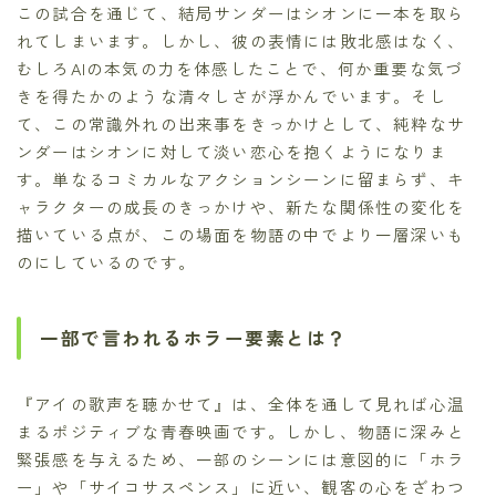
この試合を通じて、結局サンダーはシオンに一本を取ら
れてしまいます。しかし、彼の表情には敗北感はなく、
むしろAIの本気の力を体感したことで、何か重要な気づ
きを得たかのような清々しさが浮かんでいます。そし
て、この常識外れの出来事をきっかけとして、純粋なサ
ンダーはシオンに対して淡い恋心を抱くようになりま
す。単なるコミカルなアクションシーンに留まらず、キ
ャラクターの成長のきっかけや、新たな関係性の変化を
描いている点が、この場面を物語の中でより一層深いも
のにしているのです。
一部で言われるホラー要素とは？
『アイの歌声を聴かせて』は、全体を通して見れば心温
まるポジティブな青春映画です。しかし、物語に深みと
緊張感を与えるため、一部のシーンには意図的に「ホラ
ー」や「サイコサスペンス」に近い、観客の心をざわつ