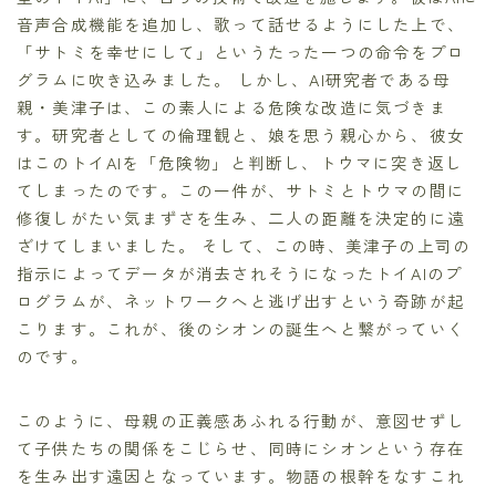
音声合成機能を追加し、歌って話せるようにした上で、
「サトミを幸せにして」というたった一つの命令をプロ
グラムに吹き込みました。 しかし、AI研究者である母
親・美津子は、この素人による危険な改造に気づきま
す。研究者としての倫理観と、娘を思う親心から、彼女
はこのトイAIを「危険物」と判断し、トウマに突き返し
てしまったのです。この一件が、サトミとトウマの間に
修復しがたい気まずさを生み、二人の距離を決定的に遠
ざけてしまいました。 そして、この時、美津子の上司の
指示によってデータが消去されそうになったトイAIのプ
ログラムが、ネットワークへと逃げ出すという奇跡が起
こります。これが、後のシオンの誕生へと繋がっていく
のです。
このように、母親の正義感あふれる行動が、意図せずし
て子供たちの関係をこじらせ、同時にシオンという存在
を生み出す遠因となっています。物語の根幹をなすこれ