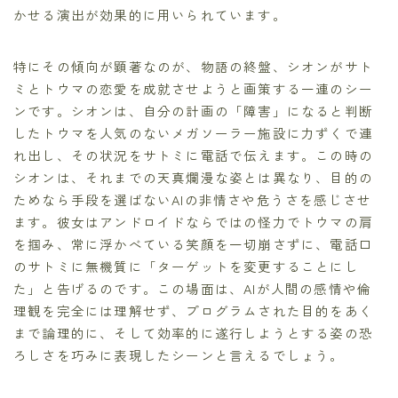
かせる演出が効果的に用いられています。
特にその傾向が顕著なのが、物語の終盤、シオンがサト
ミとトウマの恋愛を成就させようと画策する一連のシー
ンです。シオンは、自分の計画の「障害」になると判断
したトウマを人気のないメガソーラー施設に力ずくで連
れ出し、その状況をサトミに電話で伝えます。この時の
シオンは、それまでの天真爛漫な姿とは異なり、目的の
ためなら手段を選ばないAIの非情さや危うさを感じさせ
ます。彼女はアンドロイドならではの怪力でトウマの肩
を掴み、常に浮かべている笑顔を一切崩さずに、電話口
のサトミに無機質に「ターゲットを変更することにし
た」と告げるのです。この場面は、AIが人間の感情や倫
理観を完全には理解せず、プログラムされた目的をあく
まで論理的に、そして効率的に遂行しようとする姿の恐
ろしさを巧みに表現したシーンと言えるでしょう。