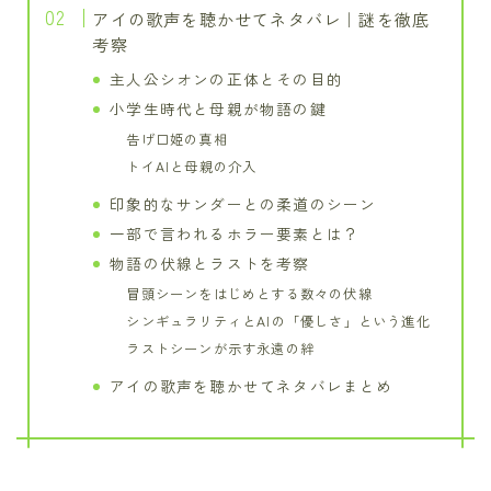
アイの歌声を聴かせてネタバレ｜謎を徹底
考察
主人公シオンの正体とその目的
小学生時代と母親が物語の鍵
告げ口姫の真相
トイAIと母親の介入
印象的なサンダーとの柔道のシーン
一部で言われるホラー要素とは？
物語の伏線とラストを考察
冒頭シーンをはじめとする数々の伏線
シンギュラリティとAIの「優しさ」という進化
ラストシーンが示す永遠の絆
アイの歌声を聴かせてネタバレまとめ