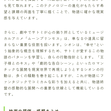
も見て取れます。このテクノロジーの進化がもたらす希
望と課題の両面を丁寧に描くことで、物語に確かな現実
感を与えています。
さらに、劇中でサトミが心の拠り所としているミュージ
カルアニメ「ムーンプリンセス」は、単なる小道具に留
まらない重要な役割を担います。シオンは、”幸せ”とい
う抽象的な概念を理解するため、サトミが愛するこの物
語のパターンを学習し、自らの行動指針とします。「王
子様とのキス」や「劇的な告白シーン」といったロマン
チックな展開を現実世界で再現しようとするシオンの行
動は、多くの騒動を巻き起こしますが、これが物語にフ
ァンタジックでコミカルな彩りを加えると共に、物語終
盤の感動的な展開への重要な伏線として機能しているの
です。
映画の評価・感想まとめ