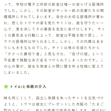
って、学校の電子工作部の部室は唯一の安らげる居場所
でした。しかし、その部室がサッカー部の先輩たちの喫
煙場所にされてしまいます。自分の大切な居場所が奪わ
れ、悲しむトウマの姿を見たサトミは、彼を守りたい一
心で、意を決してその事実を先生に告げ口します。 サト
ミの勇気ある行動によって、部室は平穏を取り戻し、ト
ウマの居場所は守られました。しかし、その代償はあま
りにも大きなものでした。サトミは他の生徒たちから
「チクった裏切り者」と見なされ、「告げ口姫」という
不名誉で残酷なあだ名をつけられてしまったのです。こ
の心の傷が、彼女を他者との間に壁を作る性格に変えて
しまいました。
トイAIと母親の介入
時を同じくして、孤立し笑顔を失ったサトミを元気づけ
ようと、トウマは彼女にプレゼントした市販の「たまご
型のトイAI」に、自らの技術で改造を施します。彼はAIに