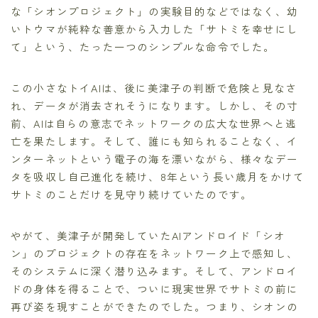
な「シオンプロジェクト」の実験目的などではなく、幼
いトウマが純粋な善意から入力した「サトミを幸せにし
て」という、たった一つのシンプルな命令でした。
この小さなトイAIは、後に美津子の判断で危険と見なさ
れ、データが消去されそうになります。しかし、その寸
前、AIは自らの意志でネットワークの広大な世界へと逃
亡を果たします。そして、誰にも知られることなく、イ
ンターネットという電子の海を漂いながら、様々なデー
タを吸収し自己進化を続け、8年という長い歳月をかけて
サトミのことだけを見守り続けていたのです。
やがて、美津子が開発していたAIアンドロイド「シオ
ン」のプロジェクトの存在をネットワーク上で感知し、
そのシステムに深く潜り込みます。そして、アンドロイ
ドの身体を得ることで、ついに現実世界でサトミの前に
再び姿を現すことができたのでした。つまり、シオンの