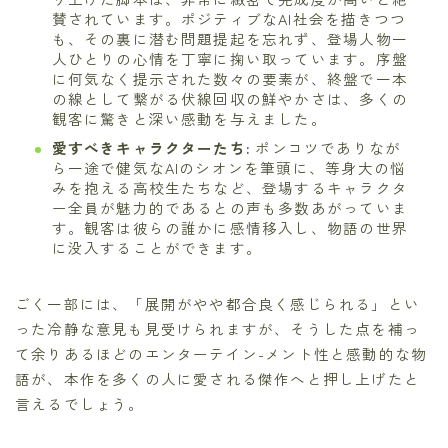
賛されています。ポジティブなAI社会を描きつつ
も、その裏に潜む問題提起を忘れず、登場人物一
人ひとりの心情を丁寧に掬い取っています。序盤
に何気なく提示された数々の要素が、終盤で一本
の線として繋がる伏線回収の鮮やかさは、多くの
観客に驚きと深い感動を与えました。
愛すべきキャラクターたち:
ポンコツでありなが
ら一途で健気なAIのシオンを筆頭に、等身大の悩
みを抱える高校生たちなど、登場するキャラクタ
ー全員が魅力的であるとの声も多数あがっていま
す。観客は彼らの誰かに感情移入し、物語の世界
に没入することができます。
ごく一部には、「展開がやや都合良く感じられる」とい
った冷静な意見も見受けられますが、そうした点を補っ
て余りあるほどのエンターテイン-メント性と感動的な物
語が、本作を多くの人に愛される傑作へと押し上げたと
言えるでしょう。