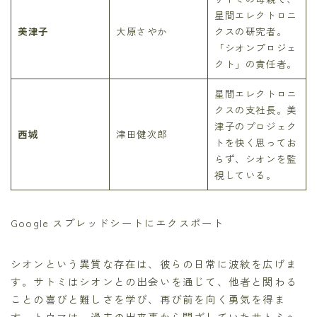
星間エレクトロニ
美津子
大原さやか
クスの研究者。
「シオンプロジェ
クト」の責任者。
星間エレクトロニ
クスの支社長。美
津子のプロジェク
西城
津田健次郎
トを快く思ってお
らず、シオンを監
視している。
Google スプレッドシートにエクスポート
シオンという異質な存在は、彼らの日常に波紋を広げま
す。サトミはシオンとの出会いを通じて、他者と関わる
ことの喜びと難しさを学び、再び前を向く勇気を得ま
す。トウマは、過去の出来事から閉ざしていたサトミへ