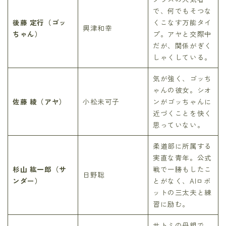
で、何でもそつな
後藤 定行（ゴッ
くこなす万能タイ
興津和幸
ちゃん）
プ。アヤと交際中
だが、関係がぎく
しゃくしている。
気が強く、ゴッち
ゃんの彼女。シオ
佐藤 綾（アヤ）
小松未可子
ンがゴッちゃんに
近づくことを快く
思っていない。
柔道部に所属する
実直な青年。公式
杉山 紘一郎（サ
戦で一勝もしたこ
日野聡
ンダー）
とがなく、AIロボ
ットの三太夫と練
習に励む。
サトミの母親で、