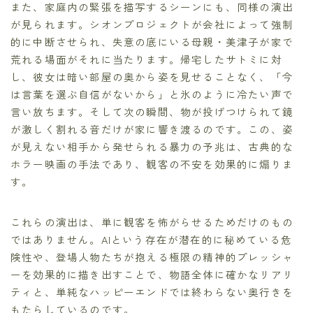
また、家庭内の緊張を描写するシーンにも、同様の演出
が見られます。シオンプロジェクトが会社によって強制
的に中断させられ、失意の底にいる母親・美津子が家で
荒れる場面がそれに当たります。帰宅したサトミに対
し、彼女は暗い部屋の奥から姿を見せることなく、「今
は言葉を選ぶ自信がないから」と氷のように冷たい声で
言い放ちます。そして次の瞬間、物が投げつけられて鏡
が激しく割れる音だけが家に響き渡るのです。この、姿
が見えない相手から発せられる暴力の予兆は、古典的な
ホラー映画の手法であり、観客の不安を効果的に煽りま
す。
これらの演出は、単に観客を怖がらせるためだけのもの
ではありません。AIという存在が潜在的に秘めている危
険性や、登場人物たちが抱える極限の精神的プレッシャ
ーを効果的に描き出すことで、物語全体に確かなリアリ
ティと、単純なハッピーエンドでは終わらない奥行きを
もたらしているのです。