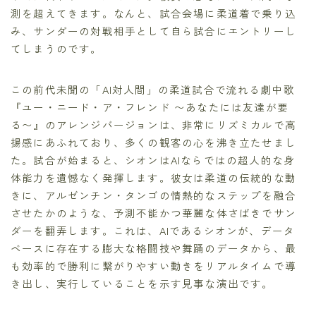
測を超えてきます。なんと、試合会場に柔道着で乗り込
み、サンダーの対戦相手として自ら試合にエントリーし
てしまうのです。
この前代未聞の「AI対人間」の柔道試合で流れる劇中歌
『ユー・ニード・ア・フレンド 〜あなたには友達が要
る〜』のアレンジバージョンは、非常にリズミカルで高
揚感にあふれており、多くの観客の心を沸き立たせまし
た。試合が始まると、シオンはAIならではの超人的な身
体能力を遺憾なく発揮します。彼女は柔道の伝統的な動
きに、アルゼンチン・タンゴの情熱的なステップを融合
させたかのような、予測不能かつ華麗な体さばきでサン
ダーを翻弄します。これは、AIであるシオンが、データ
ベースに存在する膨大な格闘技や舞踊のデータから、最
も効率的で勝利に繋がりやすい動きをリアルタイムで導
き出し、実行していることを示す見事な演出です。