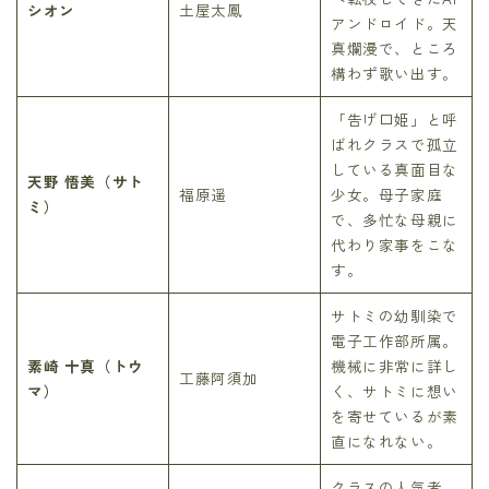
シオン
土屋太鳳
アンドロイド。天
真爛漫で、ところ
構わず歌い出す。
「告げ口姫」と呼
ばれクラスで孤立
している真面目な
天野 悟美（サト
福原遥
少女。母子家庭
ミ）
で、多忙な母親に
代わり家事をこな
す。
サトミの幼馴染で
電子工作部所属。
素崎 十真（トウ
機械に非常に詳し
工藤阿須加
マ）
く、サトミに想い
を寄せているが素
直になれない。
クラスの人気者