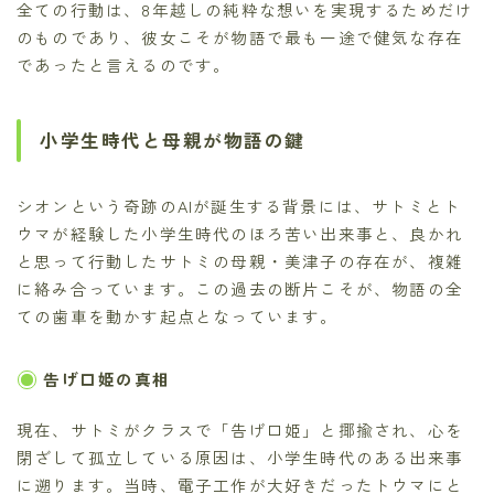
全ての行動は、8年越しの純粋な想いを実現するためだけ
のものであり、彼女こそが物語で最も一途で健気な存在
であったと言えるのです。
小学生時代と母親が物語の鍵
シオンという奇跡のAIが誕生する背景には、サトミとト
ウマが経験した小学生時代のほろ苦い出来事と、良かれ
と思って行動したサトミの母親・美津子の存在が、複雑
に絡み合っています。この過去の断片こそが、物語の全
ての歯車を動かす起点となっています。
告げ口姫の真相
現在、サトミがクラスで「告げ口姫」と揶揄され、心を
閉ざして孤立している原因は、小学生時代のある出来事
に遡ります。当時、電子工作が大好きだったトウマにと