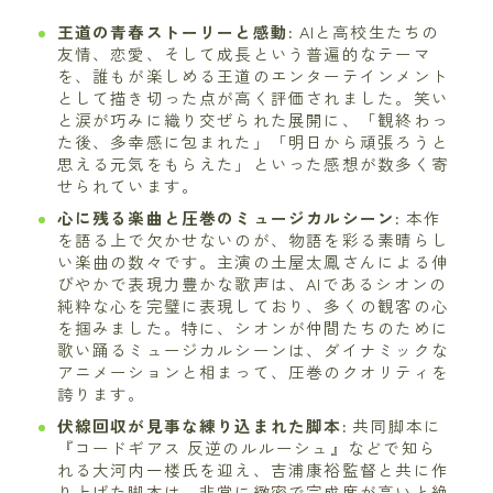
王道の青春ストーリーと感動:
AIと高校生たちの
友情、恋愛、そして成長という普遍的なテーマ
を、誰もが楽しめる王道のエンターテインメント
として描き切った点が高く評価されました。笑い
と涙が巧みに織り交ぜられた展開に、「観終わっ
た後、多幸感に包まれた」「明日から頑張ろうと
思える元気をもらえた」といった感想が数多く寄
せられています。
心に残る楽曲と圧巻のミュージカルシーン:
本作
を語る上で欠かせないのが、物語を彩る素晴らし
い楽曲の数々です。主演の土屋太鳳さんによる伸
びやかで表現力豊かな歌声は、AIであるシオンの
純粋な心を完璧に表現しており、多くの観客の心
を掴みました。特に、シオンが仲間たちのために
歌い踊るミュージカルシーンは、ダイナミックな
アニメーションと相まって、圧巻のクオリティを
誇ります。
伏線回収が見事な練り込まれた脚本:
共同脚本に
『コードギアス 反逆のルルーシュ』などで知ら
れる大河内一楼氏を迎え、吉浦康裕監督と共に作
り上げた脚本は、非常に緻密で完成度が高いと絶