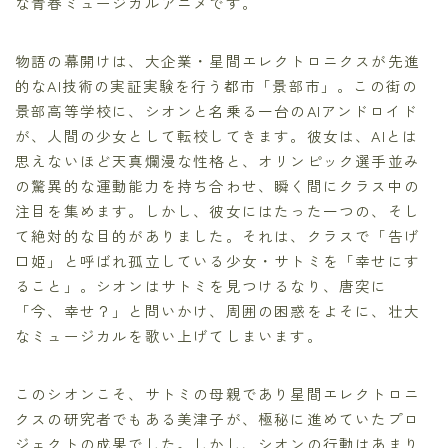
な青春ミュージカルアニメです。
物語の幕開けは、大企業・星間エレクトロニクスが先進
的なAI技術の実証実験を行う都市「景部市」。この街の
景部高等学校に、シオンと名乗る一台のAIアンドロイド
が、人間の少女として転校してきます。彼女は、AIとは
思えないほど天真爛漫な性格と、オリンピック選手並み
の驚異的な運動能力を持ち合わせ、瞬く間にクラス中の
注目を集めます。しかし、彼女にはたった一つの、そし
て絶対的な目的がありました。それは、クラスで「告げ
口姫」と呼ばれ孤立している少女・サトミを「幸せにす
ること」。シオンはサトミを見つけるなり、唐突に
「今、幸せ？」と問いかけ、周囲の困惑をよそに、壮大
なミュージカルを歌い上げてしまいます。
このシオンこそ、サトミの母親であり星間エレクトロニ
クスの研究者でもある美津子が、極秘に進めていたプロ
ジェクトの成果でした。しかし、シオンの行動はあまり