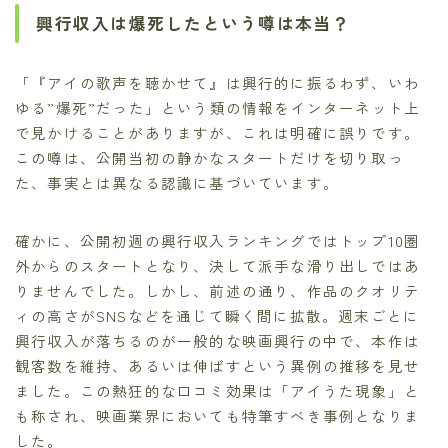
興行収入は爆死したという噂は本当？
「『アイの歌声を聴かせて』は興行的に振るわず、いわ
ゆる”爆死”だった」という類の情報をインターネット上
で見かけることがありますが、これは明確に誤りです。
この噂は、公開当初の静かなスタートだけを切り取っ
た、事実とは異なる認識に基づいています。
確かに、公開初週の興行収入ランキングではトップ10圏
外からのスタートとなり、決して派手な滑り出しではあ
りませんでした。しかし、前述の通り、作品のクオリテ
ィの高さがSNSなどを通じて瞬く間に拡散。週末ごとに
興行収入が落ちるのが一般的な映画興行の中で、本作は
観客数を維持、あるいは伸ばすという異例の推移を見せ
ました。この熱狂的な口コミ効果は「アイうた現象」と
も称され、映画業界においても特筆すべき事例となりま
した。