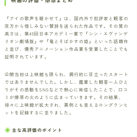
『アイの歌声を聴かせて』は、国内外で批評家と観客の
双方から惜しみない賛辞を送られた作品です。その質の
高さは、第45回日本アカデミー賞で『シン・エヴァンゲ
リオン劇場版』や『竜とそばかすの姫』といった話題作
と並び、優秀アニメーション作品賞を受賞したことでも
証明されています。
公開当初は上映館も限られ、興行的に目立ったスタート
ではありませんでした。しかし、鑑賞した観客一人ひと
りがその感動をSNSなどで熱心に発信したことで、口コ
ミが燎原の火のように広まっていきます。その結果、
徐々に上映館が拡大され、異例とも言えるロングランヒ
ットを記録するに至りました。
主な高評価のポイント