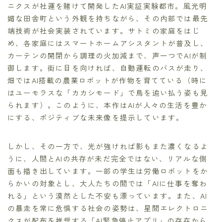
ニクスが社運を賭けて開発したAI実証実験都市。風光明
媚な田舎町という外観を持ちながら、その内部では最先
端技術が社会実装されています。サトミの家庭をはじ
め、各家庭にはスマートホームアシスタントが普及し、
カーテンの開閉から調理の火加減まで、声一つでAIが制
御します。街に目を向ければ、自動運転のバスが走り、
畑ではAI搭載の農業ロボットが作物を育てている（時に
はユーモラスな「カカシモード」で鳥を追い払う姿も見
られます）。このように、本作はAIが人々の生活を豊か
にする、ポジティブな未来像を提示しています。
しかし、その一方で、光が強ければ影もまた濃くなるよ
うに、人間とAIの共存が未だ完全ではない、リアルな側
面も描き出しています。一部の学生は労働ロボットをか
らかいの対象とし、大人たちの間では「AIに仕事を奪わ
れる」という漠然とした不安も漂っています。また、AI
の暴走を常に危惧する社会の姿勢は、星間エレクトロニ
クスが配布を推奨する「AI緊急停止アプリ」の存在から