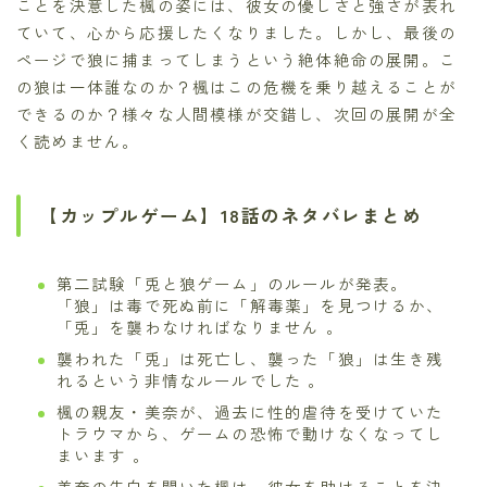
ことを決意した楓の姿には、彼女の優しさと強さが表れ
ていて、心から応援したくなりました。しかし、最後の
ページで狼に捕まってしまうという絶体絶命の展開。こ
の狼は一体誰なのか？楓はこの危機を乗り越えることが
できるのか？様々な人間模様が交錯し、次回の展開が全
く読めません。
【カップルゲーム】18話のネタバレまとめ
第二試験「兎と狼ゲーム」のルールが発表。
「狼」は毒で死ぬ前に「解毒薬」を見つけるか、
「兎」を襲わなければなりません 。
襲われた「兎」は死亡し、襲った「狼」は生き残
れるという非情なルールでした 。
楓の親友・美奈が、過去に性的虐待を受けていた
トラウマから、ゲームの恐怖で動けなくなってし
まいます 。
美奈の告白を聞いた楓は、彼女を助けることを決