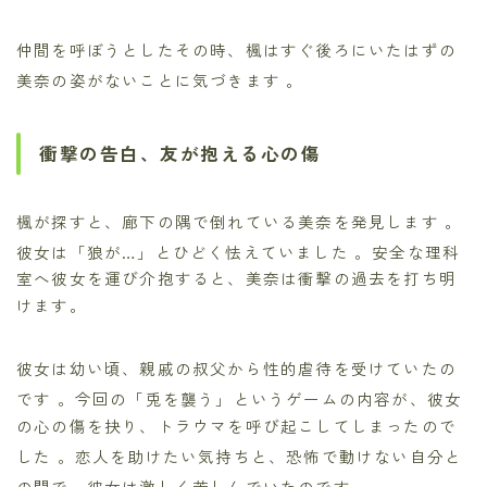
仲間を呼ぼうとしたその時、楓はすぐ後ろにいたはずの
美奈の姿がないことに気づきます
。
衝撃の告白、友が抱える心の傷
楓が探すと、廊下の隅で倒れている美奈を発見します
。
彼女は「狼が…」とひどく怯えていました
。安全な理科
室へ彼女を運び介抱すると、美奈は衝撃の過去を打ち明
けます。
彼女は幼い頃、親戚の叔父から性的虐待を受けていたの
です
。今回の「兎を襲う」というゲームの内容が、彼女
の心の傷を抉り、トラウマを呼び起こしてしまったので
した
。恋人を助けたい気持ちと、恐怖で動けない自分と
の間で、彼女は激しく苦しんでいたのです
。