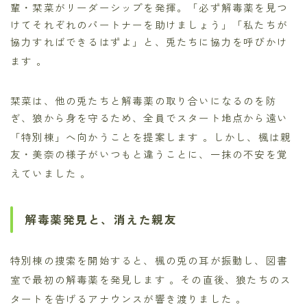
輩・栞菜がリーダーシップを発揮。「必ず解毒薬を見つ
けてそれぞれのパートナーを助けましょう」「私たちが
協力すればできるはずよ」と、兎たちに協力を呼びかけ
ます
。
栞菜は、他の兎たちと解毒薬の取り合いになるのを防
ぎ、狼から身を守るため、全員でスタート地点から遠い
「特別棟」へ向かうことを提案します
。しかし、楓は親
友・美奈の様子がいつもと違うことに、一抹の不安を覚
えていました
。
解毒薬発見と、消えた親友
特別棟の捜索を開始すると、楓の兎の耳が振動し、図書
室で最初の解毒薬を発見します
。その直後、狼たちのス
タートを告げるアナウンスが響き渡りました
。