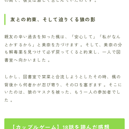
友との約束、そして迫りくる狼の影
親友の辛い過去を知った楓は、「安心して」「私がなん
とかするから」と美奈を力づけます
。そして、美奈の分
も解毒薬を見つけて必ず戻ってくると約束し、一人で図
書室へ向かいました
。
しかし、図書室で栞菜と合流しようとしたその時、楓の
背後から何者かが忍び寄り、その口を塞ぎます
。そこに
いたのは、狼のマスクを被った、もう一人の参加者でし
た
。
【カップルゲーム】18話を読んだ感想