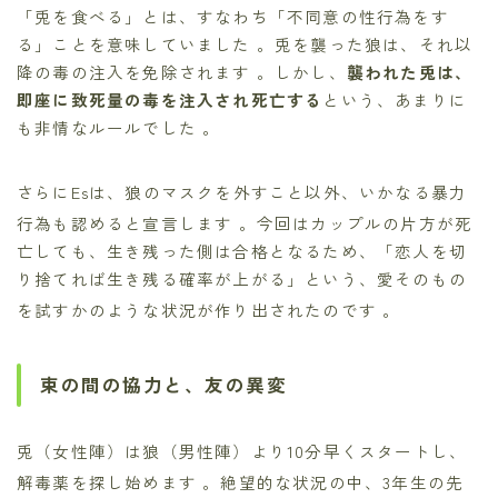
「兎を食べる」とは、すなわち「不同意の性行為をす
る」ことを意味していました 。兎を襲った狼は、それ以
降の毒の注入を免除されます 。しかし、
襲われた兎は、
即座に致死量の毒を注入され死亡する
という、あまりに
も非情なルールでした 。
さらにEsは、狼のマスクを外すこと以外、いかなる暴力
行為も認めると宣言します
。今回はカップルの片方が死
亡しても、生き残った側は合格となるため、「恋人を切
り捨てれば生き残る確率が上がる」という、愛そのもの
を試すかのような状況が作り出されたのです
。
束の間の協力と、友の異変
兎（女性陣）は狼（男性陣）より10分早くスタートし、
解毒薬を探し始めます
。絶望的な状況の中、3年生の先