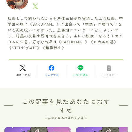
社畜として飼われながらも週休三日制を実現した上流社畜。中
学生の頃に《BAKUMAN。》に出会って「物語」に触れていな
いと死ぬ呪いにかかった。思春期にモバゲーにどっぷりハマ
り、暗黒の携帯小説時代を生きる。主に小説家になろうやカク
ヨムに生息。好きな作品は《BAKUMAN。》《ヒカルの碁》
《STEINS;GATE》《無職転生》
ポストする
シェアする
LINEで送る
URLをコピー
この記事を見たあなたにおす
すめ
こんな記事も読まれています