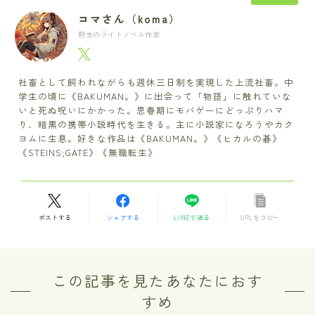
コマさん（koma）
野生のライトノベル作家
社畜として飼われながらも週休三日制を実現した上流社畜。中
学生の頃に《BAKUMAN。》に出会って「物語」に触れていな
いと死ぬ呪いにかかった。思春期にモバゲーにどっぷりハマ
り、暗黒の携帯小説時代を生きる。主に小説家になろうやカク
ヨムに生息。好きな作品は《BAKUMAN。》《ヒカルの碁》
《STEINS;GATE》《無職転生》
ポストする
シェアする
LINEで送る
URLをコピー
この記事を見たあなたにおす
すめ