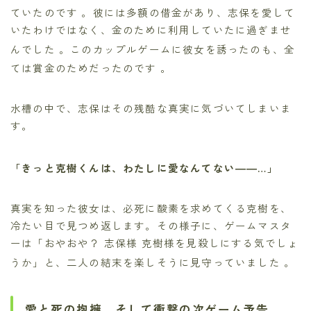
ていたのです
。彼には多額の借金があり、志保を愛して
いたわけではなく、金のために利用していたに過ぎませ
んでした
。このカップルゲームに彼女を誘ったのも、全
ては賞金のためだったのです
。
水槽の中で、志保はその残酷な真実に気づいてしまいま
す。
「きっと克樹くんは、わたしに愛なんてない――…」
真実を知った彼女は、必死に酸素を求めてくる克樹を、
冷たい目で見つめ返します。その様子に、ゲームマスタ
ーは「おやおや？ 志保様 克樹様を見殺しにする気でしょ
うか」と、二人の結末を楽しそうに見守っていました
。
愛と死の抱擁、そして衝撃の次ゲーム予告