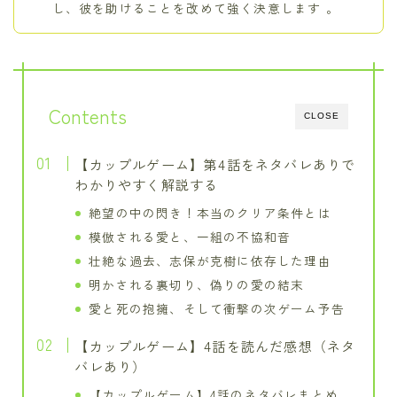
し、彼を助けることを改めて強く決意します 。
Contents
CLOSE
【カップルゲーム】第4話をネタバレありで
わかりやすく解説する
絶望の中の閃き！本当のクリア条件とは
模倣される愛と、一組の不協和音
壮絶な過去、志保が克樹に依存した理由
明かされる裏切り、偽りの愛の結末
愛と死の抱擁、そして衝撃の次ゲーム予告
【カップルゲーム】4話を読んだ感想（ネタ
バレあり）
【カップルゲーム】4話のネタバレまとめ