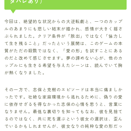
タバレあり）
今回は、絶望的な状況からの大逆転劇と、一つのカップ
ルのあまりにも悲しい結末が描かれ、感情が大きく揺さ
ぶられました。クリア条件が「脱出」ではなく「協力し
て生き残ること」だったという展開は、このゲームの本
質がただの殺戮ではなく、「愛の形」を試すことにある
のだと改めて感じさせます。夢の諦めない心が、他のカ
ップルにも生きる希望を与えたシーンは、読んでいて胸
が熱くなりました。
その一方で、志保と克樹のエピソードは本当に痛ましか
ったです。壮絶な家庭環境から逃れるために、偽りの愛
に依存せざるを得なかった志保の心情を思うと、言葉に
なりません。最低な裏切りを知ってもなお、彼を見捨て
るのではなく、共に死を選ぶという彼女の選択は、歪ん
でいるかもしれませんが、彼女なりの純粋な愛の形だっ