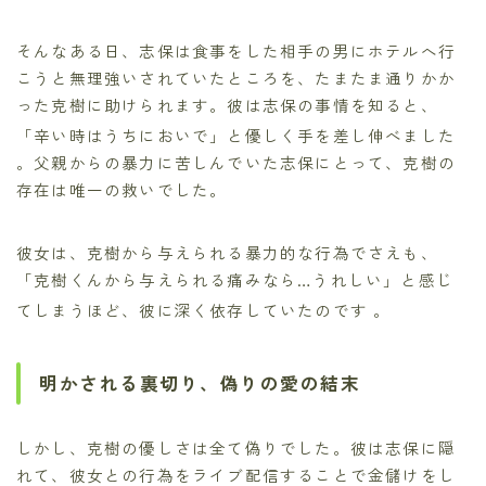
そんなある日、志保は食事をした相手の男にホテルへ行
こうと無理強いされていたところを、たまたま通りかか
った克樹に助けられます。彼は志保の事情を知ると、
「辛い時はうちにおいで」と優しく手を差し伸べました
。父親からの暴力に苦しんでいた志保にとって、克樹の
存在は唯一の救いでした。
彼女は、克樹から与えられる暴力的な行為でさえも、
「克樹くんから与えられる痛みなら…うれしい」と感じ
てしまうほど、彼に深く依存していたのです
。
明かされる裏切り、偽りの愛の結末
しかし、克樹の優しさは全て偽りでした。彼は志保に隠
れて、彼女との行為をライブ配信することで金儲けをし