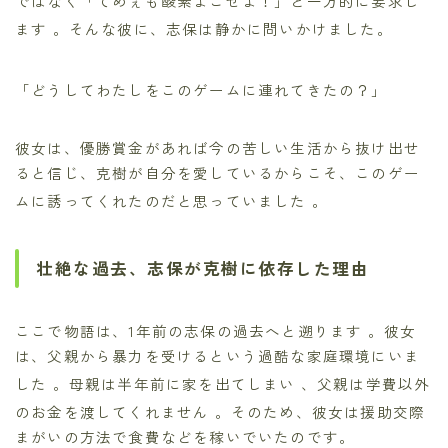
ではなく「てめぇも酸素よこせよ！」と一方的に要求し
ます
。そんな彼に、志保は静かに問いかけました。
「どうしてわたしをこのゲームに連れてきたの？」
彼女は、優勝賞金があれば今の苦しい生活から抜け出せ
ると信じ、克樹が自分を愛しているからこそ、このゲー
ムに誘ってくれたのだと思っていました
。
壮絶な過去、志保が克樹に依存した理由
ここで物語は、1年前の志保の過去へと遡ります
。彼女
は、父親から暴力を受けるという過酷な家庭環境にいま
した
。母親は半年前に家を出てしまい
、父親は学費以外
のお金を渡してくれません
。そのため、彼女は援助交際
まがいの方法で食費などを稼いでいたのです。