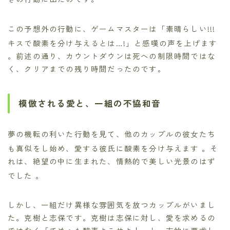
この予想外の行動に、ゲームマスターは「素晴らしい!!!
キスで酸素を分け与えるとは…!」と感嘆の声を上げます
。前述の通り、カウントダウンは死への制限時間ではな
く、クリアまでの残り時間だったのです。
模倣される愛と、一組の不協和音
夢の機転の利いた行動を見て、他のカップルの彼女たち
も真似をし始め、愛する彼氏に酸素を分け与えます
。そ
れは、絶望の中に生まれた、情熱的で美しい光景のはず
でした
。
しかし、一組だけ異様な雰囲気を放つカップルがいまし
た。克樹と志保です。克樹は志保に対し、愛を求めるの