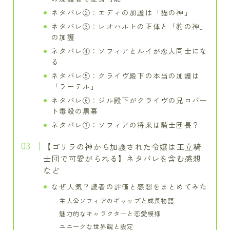
ネタバレ②：エディの加護は「猫の神」
ネタバレ③：レオハルトの正体と「豹の神」
の加護
ネタバレ④：ソフィアとルイが恋人同士にな
る
ネタバレ⑤：クライヴ殿下の本当の加護は
「ラーテル」
ネタバレ⑥：ジル殿下がクライヴの兄ロバー
ト毒殺の黒幕
ネタバレ⑦：ソフィアの将来は騎士団長？
【ゴリラの神から加護された令嬢は王立騎
士団で可愛がられる】ネタバレを含む感想
など
なぜ人気？読者の評価と感想をまとめてみた
主人公ソフィアのギャップと成長物語
魅力的なキャラクターと恋愛模様
ユニークな世界観と設定