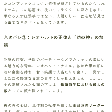
たコンプレックスに近い感情が隠されているのかもしれ
ません。この秘密は、彼のキャラクターに深みを与え、
単なる天才狙撃手ではない、人間らしい一面を垣間見せ
る重要なネタバレとなっています。
ネタバレ③：レオハルトの正体と「豹の神」の加
護
物語の序盤、学園のパーティーなどでカリッサの隣にい
る魅力的な青年、レオハルト・ナミル。彼は色黒の肌に
淡い金髪を持ち、甘い笑顔で人当たりも良く、一見する
とただの優雅な貴族の青年にしか見えません。しかし、
その洗練された仮面の下には、
物語前半における最大の
敵
としての顔が隠されています。
彼の真の姿は、現体制の転覆を狙う
反王政派のリーダー
です。ディーレンタウンに潜入するためにカリッサに近