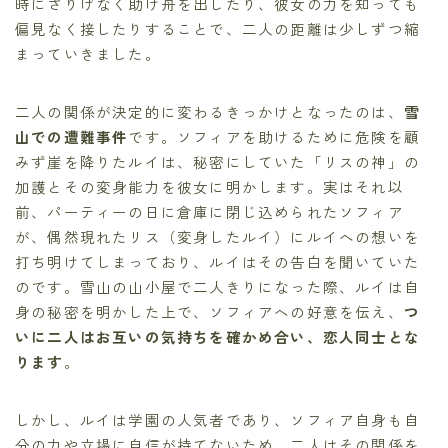
時にさりげなく助け舟を出したり、彼女の力を知っても
偏見なく接したりすることで、二人の距離は少しずつ縮
まっていきました。
二人の関係が決定的に変わるきっかけとなったのは、
雪
山での遭難事件
です。ソフィアを助けるために危険を顧
みず崖を降りたルイは、秘密にしていた「リスの神」の
加護とその変身能力を彼女に明かします。実はそれ以
前、パーティーの日に倉庫に閉じ込められたソフィア
が、偶然現れたリス（変身したルイ）にルイへの想いを
打ち明けてしまっており、ルイはその告白を聞いていた
のです。雪山の山小屋で二人きりになった際、ルイは自
身の秘密を明かした上で、ソフィアへの好意を伝え、
つ
いに二人はお互いの気持ちを確かめ合い、恋人同士とな
ります
。
しかし、ルイは学園の人気者であり、ソフィア自身も自
分の力や立場に自信が持てないため、二人はその関係を