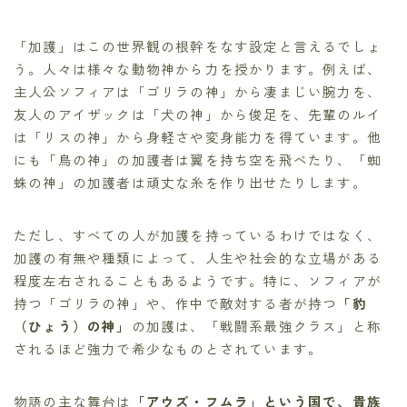
「加護」はこの世界観の根幹をなす設定と言えるでしょ
う。人々は様々な動物神から力を授かります。例えば、
主人公ソフィアは「ゴリラの神」から凄まじい腕力を、
友人のアイザックは「犬の神」から俊足を、先輩のルイ
は「リスの神」から身軽さや変身能力を得ています。他
にも「鳥の神」の加護者は翼を持ち空を飛べたり、「蜘
蛛の神」の加護者は頑丈な糸を作り出せたりします。
ただし、すべての人が加護を持っているわけではなく、
加護の有無や種類によって、人生や社会的な立場がある
程度左右されることもあるようです。特に、ソフィアが
持つ「ゴリラの神」や、作中で敵対する者が持つ
「豹
（ひょう）の神」
の加護は、「戦闘系最強クラス」と称
されるほど強力で希少なものとされています。
物語の主な舞台は
「アウズ・フムラ」という国で、貴族