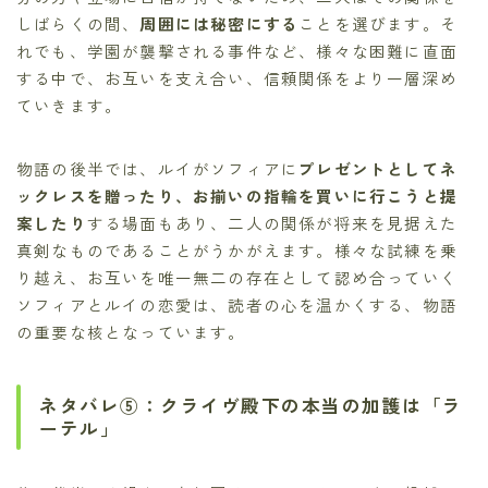
しばらくの間、
周囲には秘密にする
ことを選びます。そ
れでも、学園が襲撃される事件など、様々な困難に直面
する中で、お互いを支え合い、信頼関係をより一層深め
ていきます。
物語の後半では、ルイがソフィアに
プレゼントとしてネ
ックレスを贈ったり、お揃いの指輪を買いに行こうと提
案したり
する場面もあり、二人の関係が将来を見据えた
真剣なものであることがうかがえます。様々な試練を乗
り越え、お互いを唯一無二の存在として認め合っていく
ソフィアとルイの恋愛は、読者の心を温かくする、物語
の重要な核となっています。
ネタバレ⑤：クライヴ殿下の本当の加護は「ラ
ーテル」