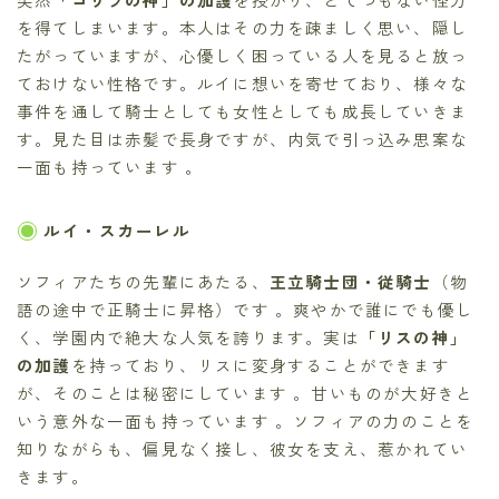
を得てしまいます。本人はその力を疎ましく思い、隠し
たがっていますが、心優しく困っている人を見ると放っ
ておけない性格です。ルイに想いを寄せており、様々な
事件を通して騎士としても女性としても成長していきま
す。見た目は赤髪で長身ですが、内気で引っ込み思案な
一面も持っています 。
ルイ・スカーレル
ソフィアたちの先輩にあたる、
王立騎士団・従騎士
（物
語の途中で正騎士に昇格）です 。爽やかで誰にでも優し
く、学園内で絶大な人気を誇ります。実は
「リスの神」
の加護
を持っており、リスに変身することができます
が、そのことは秘密にしています 。甘いものが大好きと
いう意外な一面も持っています 。ソフィアの力のことを
知りながらも、偏見なく接し、彼女を支え、惹かれてい
きます。