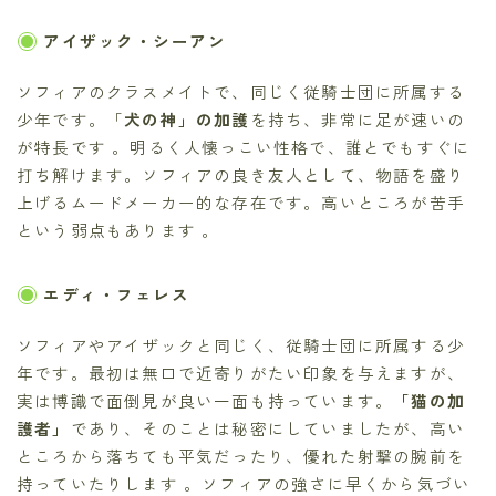
アイザック・シーアン
ソフィアのクラスメイトで、同じく従騎士団に所属する
少年です。「
犬の神」の加護
を持ち、非常に足が速いの
が特長です 。明るく人懐っこい性格で、誰とでもすぐに
打ち解けます。ソフィアの良き友人として、物語を盛り
上げるムードメーカー的な存在です。高いところが苦手
という弱点もあります 。
エディ・フェレス
ソフィアやアイザックと同じく、従騎士団に所属する少
年です。最初は無口で近寄りがたい印象を与えますが、
実は博識で面倒見が良い一面も持っています。
「猫の加
護者」
であり、そのことは秘密にしていましたが、高い
ところから落ちても平気だったり、優れた射撃の腕前を
持っていたりします 。ソフィアの強さに早くから気づい