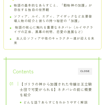
物語の基本的なあらすじと、「動物神の加護」が
存在する独自の世界観
ソフィア、ルイ、エディ、アイザックなど主要登
場人物の紹介と彼らの持つ秘密の「加護」
物語の核心に触れる重要なネタバレ（ルイやクラ
イヴの正体、黒幕の判明、恋愛の進展など）
主人公ソフィアや他のキャラクター達が迎える未
来
Contents
CLOSE
【ゴリラの神から加護された令嬢は王立騎
士団で可愛がられる】ネタバレの前に概要
を紹介
どんな話？あらすじをわかりやすく解説