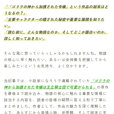
「「ゴリラの神から加護された令嬢」という作品の結末はど
うなるの？」
「主要キャラクターの隠された秘密や重要な展開を知りた
い」
「読む前に、どんな物語なのか、そしてどこが面白いのか、
詳しく知っておきたい」
そんな風に思っていらっしゃるかもしれませんね。物語
の核心に早く触れたい、あるいは全体像を把握してから
楽しみたいというお気持ち、よく分かります。
当記事では、小説家になろうで連載されていた
「ゴリラの
神から加護された令嬢は王立騎士団で可愛がられる」
の原作
を最後まで読み込み、物語の核心に触れる重要な情報に
該当する内容を、読者の皆様の疑問に答える形で丁寧に
まとめました。作者として、作品の魅力を深く理解した
上で、あらすじから登場人物、世界観、そして結末に至