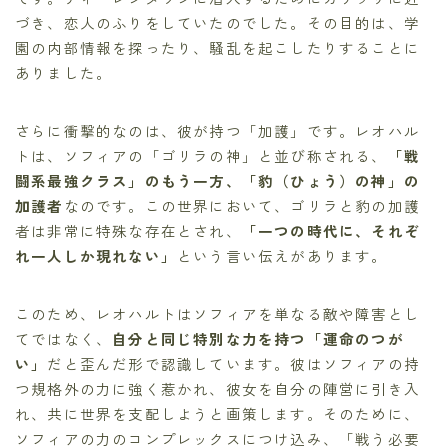
づき、恋人のふりをしていたのでした。その目的は、学
園の内部情報を探ったり、騒乱を起こしたりすることに
ありました。
さらに衝撃的なのは、彼が持つ「加護」です。レオハル
トは、ソフィアの「ゴリラの神」と並び称される、
「戦
闘系最強クラス」のもう一方、「豹（ひょう）の神」の
加護者
なのです。この世界において、ゴリラと豹の加護
者は非常に特殊な存在とされ、
「一つの時代に、それぞ
れ一人しか現れない」
という言い伝えがあります。
このため、レオハルトはソフィアを単なる敵や障害とし
てではなく、
自分と同じ特別な力を持つ「運命のつが
い」
だと歪んだ形で認識しています。彼はソフィアの持
つ規格外の力に強く惹かれ、彼女を自分の陣営に引き入
れ、共に世界を支配しようと画策します。そのために、
ソフィアの力のコンプレックスにつけ込み、「戦う必要