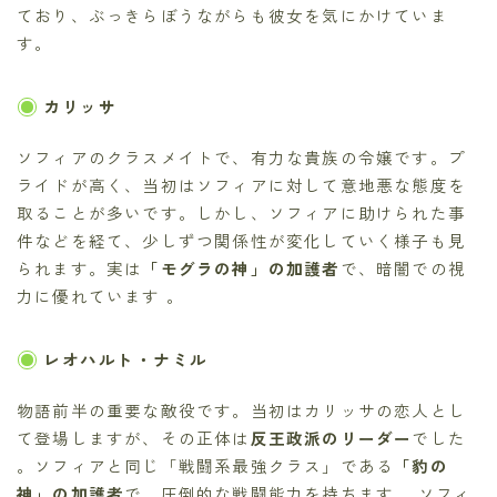
ており、ぶっきらぼうながらも彼女を気にかけていま
す。
カリッサ
ソフィアのクラスメイトで、有力な貴族の令嬢です。プ
ライドが高く、当初はソフィアに対して意地悪な態度を
取ることが多いです。しかし、ソフィアに助けられた事
件などを経て、少しずつ関係性が変化していく様子も見
られます。実は
「モグラの神」の加護者
で、暗闇での視
力に優れています 。
レオハルト・ナミル
物語前半の重要な敵役です。当初はカリッサの恋人とし
て登場しますが、その正体は
反王政派のリーダー
でした
。ソフィアと同じ「戦闘系最強クラス」である
「豹の
神」の加護者
で、圧倒的な戦闘能力を持ちます 。ソフィ