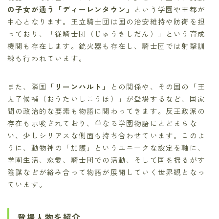
の子女が通う「ディーレンタウン」
という学園や王都が
中心となります。王立騎士団は国の治安維持や防衛を担
っており、「従騎士団（じゅうきしだん）」という育成
機関も存在します。銃火器も存在し、騎士団では射撃訓
練も行われています。
また、隣国
「リーンハルト」
との関係や、その国の「王
太子候補（おうたいしこうほ）」が登場するなど、国家
間の政治的な要素も物語に関わってきます。反王政派の
存在も示唆されており、単なる学園物語にとどまらな
い、少しシリアスな側面も持ち合わせています。このよ
うに、動物神の「加護」というユニークな設定を軸に、
学園生活、恋愛、騎士団での活動、そして国を揺るがす
陰謀などが絡み合って物語が展開していく世界観となっ
ています。
登場人物を紹介