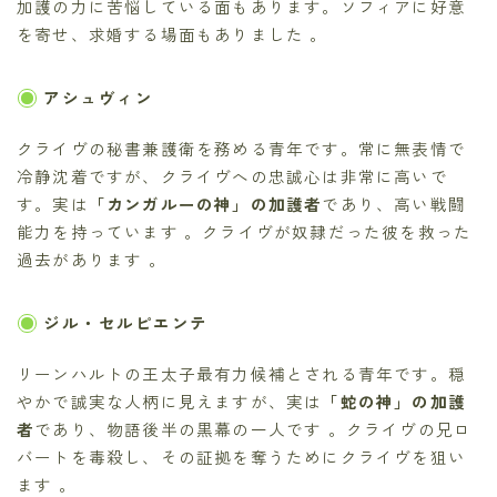
加護の力に苦悩している面もあります。ソフィアに好意
を寄せ、求婚する場面もありました 。
アシュヴィン
クライヴの秘書兼護衛を務める青年です。常に無表情で
冷静沈着ですが、クライヴへの忠誠心は非常に高いで
す。実は
「カンガルーの神」の加護者
であり、高い戦闘
能力を持っています 。クライヴが奴隷だった彼を救った
過去があります 。
ジル・セルピエンテ
リーンハルトの王太子最有力候補とされる青年です。穏
やかで誠実な人柄に見えますが、実は
「蛇の神」の加護
者
であり、物語後半の黒幕の一人です 。クライヴの兄ロ
バートを毒殺し、その証拠を奪うためにクライヴを狙い
ます 。