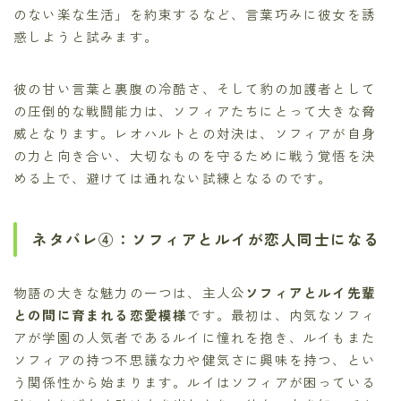
のない楽な生活」を約束するなど、言葉巧みに彼女を誘
惑しようと試みます。
彼の甘い言葉と裏腹の冷酷さ、そして豹の加護者として
の圧倒的な戦闘能力は、ソフィアたちにとって大きな脅
威となります。レオハルトとの対決は、ソフィアが自身
の力と向き合い、大切なものを守るために戦う覚悟を決
める上で、避けては通れない試練となるのです。
ネタバレ④：ソフィアとルイが恋人同士になる
物語の大きな魅力の一つは、主人公
ソフィアとルイ先輩
との間に育まれる恋愛模様
です。最初は、内気なソフィ
アが学園の人気者であるルイに憧れを抱き、ルイもまた
ソフィアの持つ不思議な力や健気さに興味を持つ、とい
う関係性から始まります。ルイはソフィアが困っている