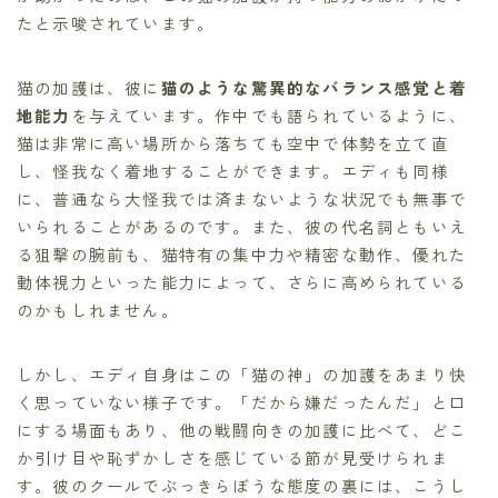
たと示唆されています。
猫の加護は、彼に
猫のような驚異的なバランス感覚と着
地能力
を与えています。作中でも語られているように、
猫は非常に高い場所から落ちても空中で体勢を立て直
し、怪我なく着地することができます。エディも同様
に、普通なら大怪我では済まないような状況でも無事で
いられることがあるのです。また、彼の代名詞ともいえ
る狙撃の腕前も、猫特有の集中力や精密な動作、優れた
動体視力といった能力によって、さらに高められている
のかもしれません。
しかし、エディ自身はこの「猫の神」の加護をあまり快
く思っていない様子です。「だから嫌だったんだ」と口
にする場面もあり、他の戦闘向きの加護に比べて、どこ
か引け目や恥ずかしさを感じている節が見受けられま
す。彼のクールでぶっきらぼうな態度の裏には、こうし