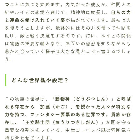
つ
ことに気づき始めます。内気だった彼女が、仲間との
絆やルイとの恋愛を通じて、精神的に成長し、
自らの力
と運命を受け入れていく姿
が描かれています。最初は力
を隠そうとしますが、最終的にはその力を使って仲間を
助け、敵と戦う決意をするのです。特に、ルイとの関係
は物語の重要な軸となり、お互いの秘密を知りながらも
惹かれ合っていく様子は大きな見どころと言えるでしょ
う。
どんな世界観や設定？
この物語の世界は、
「動物神（どうぶつしん）」と呼ば
れる存在から「加護（かご）」を授かった人々が特別な
力を持つ、ファンタジー要素のある世界です。貴族が存
在し、「王立騎士団（おうりつきしだん）」
が国を守る
重要な役割を担っている、中世ヨーロッパ風の雰囲気を
持ち合わせています。