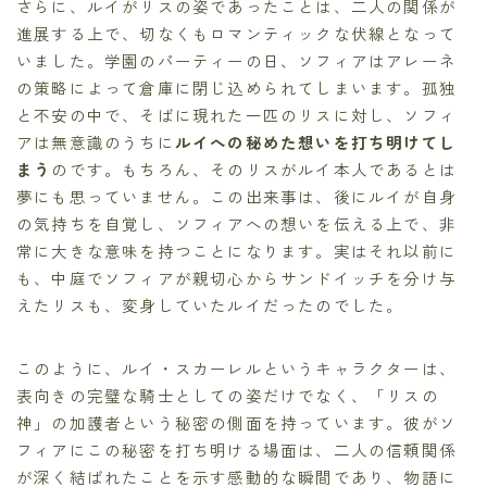
さらに、ルイがリスの姿であったことは、二人の関係が
進展する上で、切なくもロマンティックな伏線となって
いました。学園のパーティーの日、ソフィアはアレーネ
の策略によって倉庫に閉じ込められてしまいます。孤独
と不安の中で、そばに現れた一匹のリスに対し、ソフィ
アは無意識のうちに
ルイへの秘めた想いを打ち明けてし
まう
のです。もちろん、そのリスがルイ本人であるとは
夢にも思っていません。この出来事は、後にルイが自身
の気持ちを自覚し、ソフィアへの想いを伝える上で、非
常に大きな意味を持つことになります。実はそれ以前に
も、中庭でソフィアが親切心からサンドイッチを分け与
えたリスも、変身していたルイだったのでした。
このように、ルイ・スカーレルというキャラクターは、
表向きの完璧な騎士としての姿だけでなく、「リスの
神」の加護者という秘密の側面を持っています。彼がソ
フィアにこの秘密を打ち明ける場面は、二人の信頼関係
が深く結ばれたことを示す感動的な瞬間であり、物語に