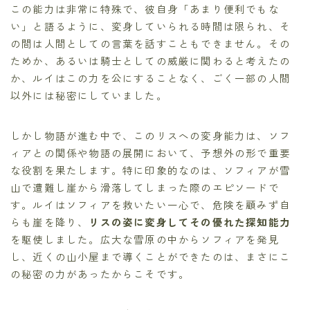
この能力は非常に特殊で、彼自身「あまり便利でもな
い」と語るように、変身していられる時間は限られ、そ
の間は人間としての言葉を話すこともできません。その
ためか、あるいは騎士としての威厳に関わると考えたの
か、ルイはこの力を公にすることなく、ごく一部の人間
以外には秘密にしていました。
しかし物語が進む中で、このリスへの変身能力は、ソフ
ィアとの関係や物語の展開において、予想外の形で重要
な役割を果たします。特に印象的なのは、ソフィアが雪
山で遭難し崖から滑落してしまった際のエピソードで
す。ルイはソフィアを救いたい一心で、危険を顧みず自
らも崖を降り、
リスの姿に変身してその優れた探知能力
を駆使しました。広大な雪原の中からソフィアを発見
し、近くの山小屋まで導くことができたのは、まさにこ
の秘密の力があったからこそです。