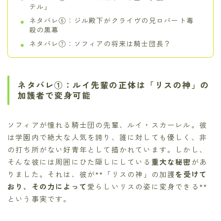
テル」
ネタバレ⑥：ジル殿下がクライヴの兄ロバート毒
殺の黒幕
ネタバレ⑦：ソフィアの将来は騎士団長？
ネタバレ①：ルイ先輩の正体は「リスの神」の
加護者で変身可能
ソフィアが憧れる騎士団の先輩、ルイ・スカーレル。彼
は学園内で絶大な人気を誇り、誰に対しても優しく、非
の打ち所がない好青年として描かれています。しかし、
そんな彼には周囲にひた隠しにしている
重大な秘密
があ
りました。それは、彼が**「リスの神」の加護
を受けて
おり、その力によって
愛らしいリスの姿に変身できる**
という事実です。