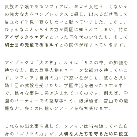
貴族の令嬢であるソフィアは、およそ女性らしくないそ
の強大な力をコンプレックスに感じ、出来るだけ隠して
目立たず平穏に暮らしたいと願っていました。しかし、
ひょんなことからその力が周囲に知られてしまい、特に
アイザック
や
エディ
といった同年代の少年たち、そして
騎士団の先輩であるルイ
との関係が深まっていきます。
アイザックは「犬の神」、ルイは「リスの神」の加護を
持つなど、他の登場人物もユニークな能力を持っていま
す。ソフィアは自身の力に戸惑いながらも、彼らと共に
騎士団の試験を受けたり、学園生活を送ったりする中
で、様々な事件に巻き込まれていくのです。例えば、学
園のパーティーでの襲撃事件や、爆弾騒ぎ、雪山での遭
難など、多くの困難がソフィアを待ち受けます。
これらの出来事を通して、ソフィアは当初嫌っていた自
身の「ゴリラの力」が、
大切な人たちを守るために役立