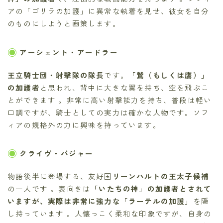
アの「ゴリラの加護」に異常な執着を見せ、彼女を自分
のものにしようと画策します。
アーシェント・アードラー
王立騎士団・射撃隊の隊長
です。
「鷲（もしくは鷹）」
の加護者
と思われ、背中に大きな翼を持ち、空を飛ぶこ
とができます 。非常に高い射撃能力を持ち、普段は軽い
口調ですが、騎士としての実力は確かな人物です。ソフ
ィアの規格外の力に興味を持っています。
クライヴ・バジャー
物語後半に登場する、友好国
リーンハルトの王太子候補
の一人です 。表向きは
「いたちの神」の加護者とされて
いますが、実際は非常に強力な「ラーテルの加護」
を隠
し持っています 。人懐っこく柔和な印象ですが、自身の