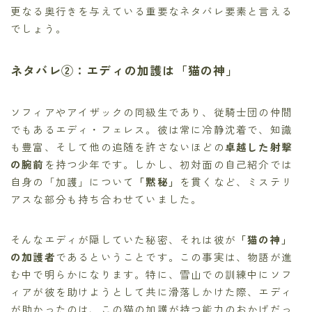
更なる奥行きを与えている重要なネタバレ要素と言える
でしょう。
ネタバレ②：エディの加護は「猫の神」
ソフィアやアイザックの同級生であり、従騎士団の仲間
でもあるエディ・フェレス。彼は常に冷静沈着で、知識
も豊富、そして他の追随を許さないほどの
卓越した射撃
の腕前
を持つ少年です。しかし、初対面の自己紹介では
自身の「加護」について
「黙秘」
を貫くなど、ミステリ
アスな部分も持ち合わせていました。
そんなエディが隠していた秘密、それは彼が
「猫の神」
の加護者
であるということです。この事実は、物語が進
む中で明らかになります。特に、雪山での訓練中にソフ
ィアが彼を助けようとして共に滑落しかけた際、エディ
が助かったのは、この猫の加護が持つ能力のおかげだっ