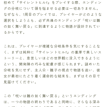
初めて『サイレントヒルf』をプレイする際、エンディン
グの分岐について頭を悩ませる必要は一切ありません。
なぜなら、1周目のプレイでは、プレイヤーがどのような
選択をしようとも、必ず共通のエンディング「呪いは雛
の如く舞い戻る」に到達するように物語が設計されてい
るからです。
これは、プレイヤーが複雑な分岐条件を気にすることな
く、まずは純粋に『サイレントヒルf』の重厚で美しいス
トーリーと、息苦しいほどの世界観に没入できるように
という、開発陣の巧みな配慮が感じられます。謎めいた
分岐を気にせず、主人公・雛子の視点で物語を追い、彼
女が最初にたどり着く運命的な結末を、まずはその目で
見届けてください。
この「呪いは雛の如く舞い戻る」というエンディング
は、一つの物語の終わりであると同時に、さらなる深み