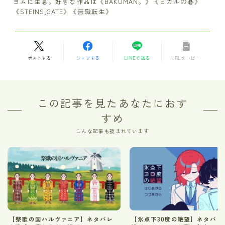
ヨムに生息。好きな作品は《BAKUMAN。》《ヒカルの碁》
《STEINS;GATE》《無職転生》
ポストする
シェアする
LINEで送る
URLをコピー
この記事を見たあなたにおす
すめ
こんな記事も読まれています
【祭歌の国ハルヴァニア】ネタバレ
【氷点下30度の絶望】ネタバレ