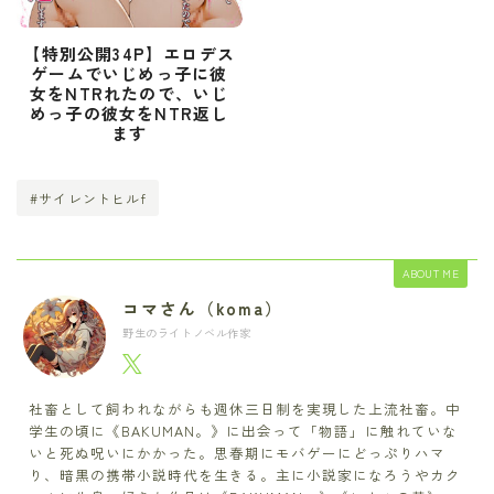
【特別公開34P】エロデス
ゲームでいじめっ子に彼
女をNTRれたので、いじ
めっ子の彼女をNTR返し
ます
#サイレントヒルf
ABOUT ME
コマさん（koma）
野生のライトノベル作家
社畜として飼われながらも週休三日制を実現した上流社畜。中
学生の頃に《BAKUMAN。》に出会って「物語」に触れていな
いと死ぬ呪いにかかった。思春期にモバゲーにどっぷりハマ
り、暗黒の携帯小説時代を生きる。主に小説家になろうやカク