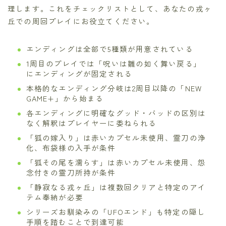
理します。これをチェックリストとして、あなたの戎ヶ
丘での周回プレイにお役立てください。
エンディングは全部で5種類が用意されている
1周目のプレイでは「呪いは雛の如く舞い戻る」
にエンディングが固定される
本格的なエンディング分岐は2周目以降の「NEW
GAME+」から始まる
各エンディングに明確なグッド・バッドの区別は
なく解釈はプレイヤーに委ねられる
「狐の嫁入り」は赤いカプセル未使用、霊刀の浄
化、布袋様の入手が条件
「狐その尾を濡らす」は赤いカプセル未使用、怨
念付きの霊刀所持が条件
「静寂なる戎ヶ丘」は複数回クリアと特定のアイ
テム奉納が必要
シリーズお馴染みの「UFOエンド」も特定の隠し
手順を踏むことで到達可能