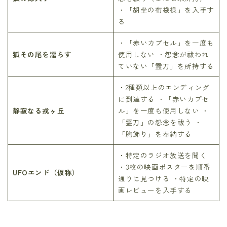
・「胡坐の布袋様」を入手す
る
・「赤いカプセル」を一度も
狐その尾を濡らす
使用しない ・怨念が祓われ
ていない「霊刀」を所持する
・2種類以上のエンディング
に到達する ・「赤いカプセ
静寂なる戎ヶ丘
ル」を一度も使用しない ・
「霊刀」の怨念を祓う ・
「胸飾り」を奉納する
・特定のラジオ放送を聞く
・3枚の映画ポスターを順番
UFOエンド（仮称）
通りに見つける ・特定の映
画レビューを入手する