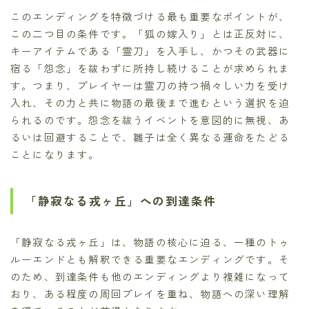
このエンディングを特徴づける最も重要なポイントが、
この二つ目の条件です。「狐の嫁入り」とは正反対に、
キーアイテムである「霊刀」を入手し、かつその武器に
宿る「怨念」を祓わずに所持し続けることが求められま
す。つまり、プレイヤーは霊刀の持つ禍々しい力を受け
入れ、その力と共に物語の最後まで進むという選択を迫
られるのです。怨念を祓うイベントを意図的に無視、あ
るいは回避することで、雛子は全く異なる運命をたどる
ことになります。
「静寂なる戎ヶ丘」への到達条件
「静寂なる戎ヶ丘」は、物語の核心に迫る、一種のトゥ
ルーエンドとも解釈できる重要なエンディングです。そ
のため、到達条件も他のエンディングより複雑になって
おり、ある程度の周回プレイを重ね、物語への深い理解