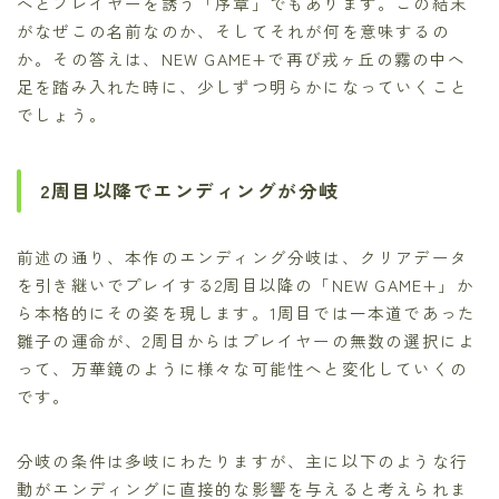
へとプレイヤーを誘う「序章」でもあります。この結末
がなぜこの名前なのか、そしてそれが何を意味するの
か。その答えは、NEW GAME+で再び戎ヶ丘の霧の中へ
足を踏み入れた時に、少しずつ明らかになっていくこと
でしょう。
2周目以降でエンディングが分岐
前述の通り、本作のエンディング分岐は、クリアデータ
を引き継いでプレイする2周目以降の「NEW GAME+」か
ら本格的にその姿を現します。1周目では一本道であった
雛子の運命が、2周目からはプレイヤーの無数の選択によ
って、万華鏡のように様々な可能性へと変化していくの
です。
分岐の条件は多岐にわたりますが、主に以下のような行
動がエンディングに直接的な影響を与えると考えられま