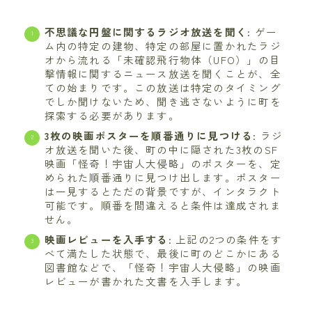
不思議な円盤に関するラジオ放送を聞く
: ゲー
ム内の特定の建物、特定の部屋に置かれたラジ
オから流れる「未確認飛行物体（UFO）」の目
撃情報に関するニュース放送を聞くことが、全
ての始まりです。この放送は特定のタイミング
でしか聞けないため、聞き逃さないように町を
探索する必要があります。
3枚の映画ポスターを順番通りに見つける
: ラジ
オ放送を聞いた後、町の中に隠された3枚のSF
映画「怪奇！宇宙人大侵略」のポスターを、定
められた順番通りに見つけ出します。ポスター
は一見するとただの背景ですが、インタラクト
可能です。順番を間違えると条件は達成されま
せん。
映画レビューを入手する
: 上記の2つの条件をす
べて満たした状態で、最後に町のどこかにある
図書館などで、「怪奇！宇宙人大侵略」の映画
レビューが書かれた文書を入手します。