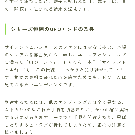
をすべて満たした時、雛子と呪われた町、戎ヶ丘は、真
の「静寂」に包まれる結末を迎えます。
シリーズ恒例のUFOエンドの条件
サイレントヒルシリーズのファンにはおなじみの、本編
のシリアスな雰囲気から一転し、ユーモアとシュールさ
に満ちた「UFOエンド」。もちろん、本作『サイレント
ヒルf』にも、この伝統はしっかりと受け継がれていま
す。物語の真相に疲れた心を癒すためにも、ぜひ一度は
見ておきたいエンディングです。
到達するためには、他のエンディングとは全く異なる、
以下の3つの隠された手順を順番通りに、かつ正確に実行
する必要があります。一つでも手順を間違えたり、飛ば
したりするとフラグが折れてしまうため、細心の注意を
払いましょう。