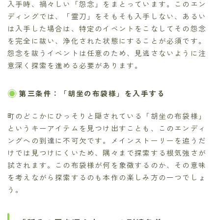
入手時、禍々しい「怨念」をまとっています。このエン
ディングでは、「霊刀」をそもそも入手しない、あるい
は入手した場合は、特定のイベントをこなしてその怨念
を完全に祓い、浄化された状態にすることが必須です。
怨念を祓うイベントは任意のため、見逃さないように注
意深く探索を進める必要があります。
第三条件：「胡坐の布袋様」を入手する
町のどこかにひっそりと隠されている「胡坐の布袋様」
というキーアイテムを見つけ出すことも、このエンディ
ングへの到達に不可欠です。メインストーリーを追うだ
けでは見つけにくいため、隅々まで探索する根気強さが
試されます。この布袋様が何を象徴するのか、その意味
を考えながら探索するのも本作の楽しみ方の一つでしょ
う。