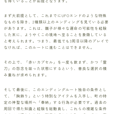
を得ていることが前提となります。
まず大前提として、これまでにUFOエンドのような特殊
なものを除き、2種類以上のエンディングを見ている必要
があります。これは、雛子が様々な運命の可能性を経験
した末に、ようやくこの境地へ至ることを象徴している
と考えられます。つまり、最低でも3周目以降のプレイで
なければ、このルートに進むことはできません。
その上で、「赤いカプセル」を一度も飲まず、かつ「霊
刀」の怨念を祓った状態にするという、善良な選択の積
み重ねが求められます。
そして最後に、このエンディングルート独自の条件とし
て、「胸飾り」という特別なアイテムを入手し、町の特
定の神聖な場所へ「奉納」する行為が必要です。過去の
周回で得た知識と経験を総動員し、これらの複雑な条件