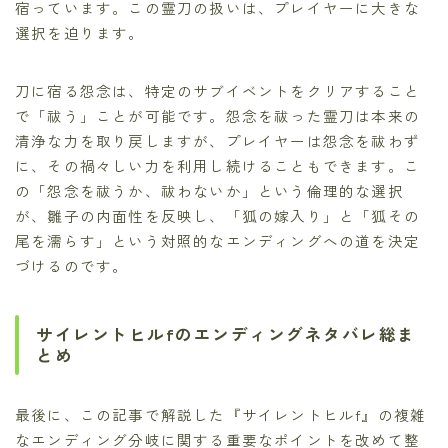
宿っています。この霊刀の扱いは、プレイヤーに大きな
選択を迫ります。
刀に宿る怨念は、特定のサブイベントをクリアすること
で「祓う」ことが可能です。怨念を祓った霊刀は本来の
清浄な力を取り戻しますが、プレイヤーは怨念を祓わず
に、その禍々しい力を利用し続けることもできます。こ
の「怨念を祓うか、祓わないか」という倫理的な選択
が、雛子の内面性を反映し、「狐の嫁入り」と「狐その
尾を濡らす」という対照的なエンディングへの道を決定
づけるのです。
サイレントヒルfのエンディングネタバレ総ま
とめ
最後に、この記事で解説した『サイレントヒルf』の複雑
なエンディング分岐に関する重要なポイントを改めて整