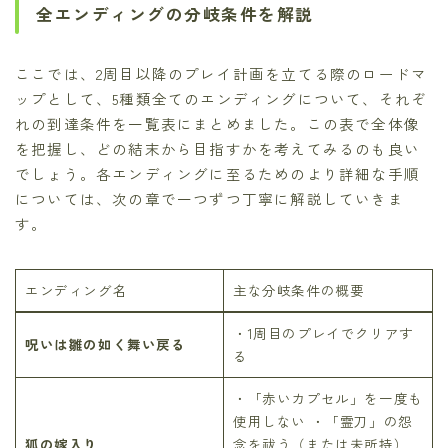
全エンディングの分岐条件を解説
ここでは、2周目以降のプレイ計画を立てる際のロードマ
ップとして、5種類全てのエンディングについて、それぞ
れの到達条件を一覧表にまとめました。この表で全体像
を把握し、どの結末から目指すかを考えてみるのも良い
でしょう。各エンディングに至るためのより詳細な手順
については、次の章で一つずつ丁寧に解説していきま
す。
エンディング名
主な分岐条件の概要
・1周目のプレイでクリアす
呪いは雛の如く舞い戻る
る
・「赤いカプセル」を一度も
使用しない ・「霊刀」の怨
狐の嫁入り
念を祓う（または未所持）