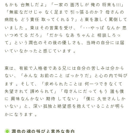
もかも 台無しだよ」「一家の 面汚しが 俺の 将来も!!!」
「無能なだけじゃ なく足まで 引っ張るのか？ 母さんの
病院も どう責任 取ってくれる？」と東を激しく罵倒して
いました
。東はその言葉を受け、「･･･やっぱ なんか 思
いつめてる だろ」「だから なあ ちゃんと 相談しろっ
て」という潤也のその後の優しさも、当時の自分には届
いていなかったと感じています
。
東は、有能で人格者である兄には自分の苦しみは分から
ない、「みんな お前のこと ばっかりだ」と心の内で叫び
ます
。そして、「求められたことは 何一つできなくて
失望されて 諦められて」「母さんにだって もう 誰も僕
に 興味なんかない 期待 してない」「僕に 久世さんしか
いない」と、深い孤独と絶望感を抱えていることが明ら
かになります
。
潤也の魂の叫びと意外な告白