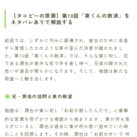
【タコピーの原罪】第10話「東くんの救済」を
ネタバレありで解説する
前話では、しずかに巧みに誘導され、彼女のために自首
すら覚悟したかのような東の歪んだ決意が描かれまし
た。第10話「東くんの救済」では、そんな東に対し、兄
である潤也が意外な形で手を差し伸べ、兄弟の隠された
思いや過去が明らかになります。そして、物語は新たな
局面へと動き出します。
兄・潤也の詰問と東の絶望
物語は、潤也が東に対し「お前が殺したんだろ」と衝撃
的な言葉を投げかける場面から始まります
。東が何も言
えずにいると、潤也は過去に東が何か思い詰めていた時
のことを回想します。その時、潤也は「お前のせいで 何