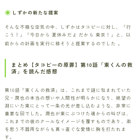
しずかの新たな提案
そんな不穏な空気の中、しずかはタコピーに対し、「行
こう！」「今日から 夏休みだよ だから 東京！」と、以
前からの計画を実行に移そうと提案するのでした
。
まとめ【タコピーの原罪】第10話「東くんの救
済」を読んだ感想
第10話「東くんの救済」は、これまで謎に包まれていた
兄・潤也の本当の想いや人間性が明らかになり、絶望の
淵にいた東にとって一条の光が差し込むような、非常に
重要な回でした。潤也が東にぶつけた魂からの叫びは、
これまでの彼のクールなイメージを覆すものであり、弟
を思う不器用ながらも真っ直ぐな愛情に胸を打たれま
す。