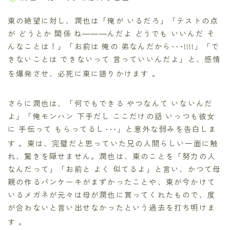
東の絶望に対し、潤也は「俺が いるだろ」「テストの点
が どうとか 関係 ね―――んだよ どうでも いいんだ そ
んなことは！」「お前は 俺の 弟なんだから･･･!!!!」「で
きないことは できないって 言っていいんだよ」と、感情
を爆発させ、必死に東に語りかけます
。
さらに潤也は、「何でもできる やつなんて いないんだ
よ」「俺モンハン 下手だし ここだけの話 いっつも彼女
に 手伝って もらってるし･･･」と意外な弱みを告白しま
す
。東は、完璧だと思っていた兄の人間らしい一面に触
れ、驚きを隠せません。潤也は、東のことを「努力の人
なんだって」「お前と よく 似てるよ」と言い、かつて母
親の作るパンケーキがまずかったことや、東が今かけて
いるメガネが元々は母が潤也に買ってくれたもので、度
が合わないと言い出せなかったという過去を打ち明けま
す
。