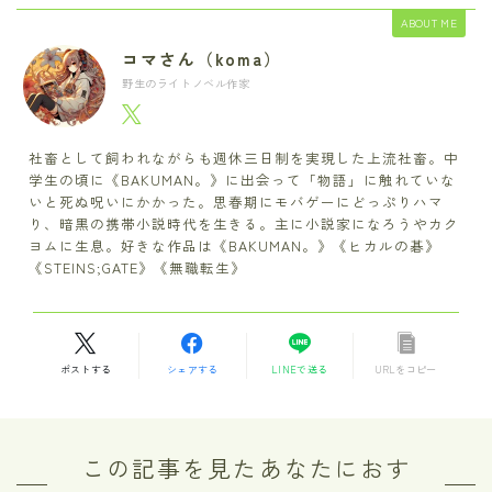
ABOUT ME
コマさん（koma）
野生のライトノベル作家
社畜として飼われながらも週休三日制を実現した上流社畜。中
学生の頃に《BAKUMAN。》に出会って「物語」に触れていな
いと死ぬ呪いにかかった。思春期にモバゲーにどっぷりハマ
り、暗黒の携帯小説時代を生きる。主に小説家になろうやカク
ヨムに生息。好きな作品は《BAKUMAN。》《ヒカルの碁》
《STEINS;GATE》《無職転生》
ポストする
シェアする
LINEで送る
URLをコピー
この記事を見たあなたにおす