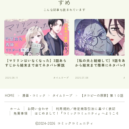
すめ
こんな記事も読まれています
【マリリンはいなくなった】3話あら
【私の夫と結婚して】9話をあ
すじから結末まで全てネタバレ解説
から結末まで簡単にネタバレ解
2025.08.11
タイムリープ
2025.07.08
タイ
HOME
漫画・コミック
タイムリープ
【タコピーの原罪】第１０話「
＞
＞
＞
ホーム
お問い合わせ
利用規約／特定商取引法に基づく表記
免責事項
はじめまして！『コミックコミュニティ』へようこそ
2024–2026 コミックコミュニティ