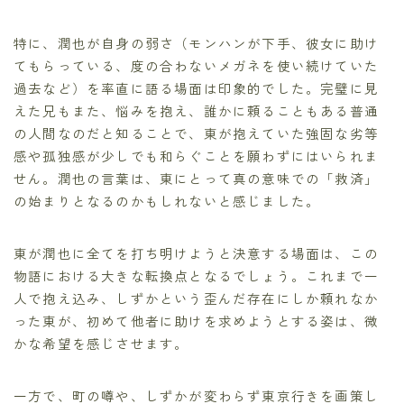
特に、潤也が自身の弱さ（モンハンが下手、彼女に助け
てもらっている、度の合わないメガネを使い続けていた
過去など）を率直に語る場面は印象的でした。完璧に見
えた兄もまた、悩みを抱え、誰かに頼ることもある普通
の人間なのだと知ることで、東が抱えていた強固な劣等
感や孤独感が少しでも和らぐことを願わずにはいられま
せん。潤也の言葉は、東にとって真の意味での「救済」
の始まりとなるのかもしれないと感じました。
東が潤也に全てを打ち明けようと決意する場面は、この
物語における大きな転換点となるでしょう。これまで一
人で抱え込み、しずかという歪んだ存在にしか頼れなか
った東が、初めて他者に助けを求めようとする姿は、微
かな希望を感じさせます。
一方で、町の噂や、しずかが変わらず東京行きを画策し