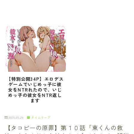
【特別公開34P】エロデス
ゲームでいじめっ子に彼
女をNTRれたので、いじ
めっ子の彼女をNTR返し
ます
2025.05.29
タイムリープ
【タコピーの原罪】第１０話「東くんの救