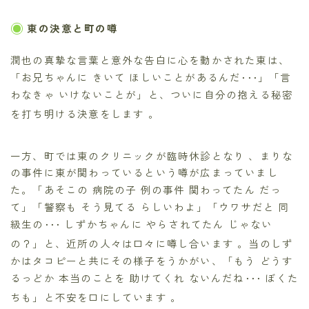
東の決意と町の噂
潤也の真摯な言葉と意外な告白に心を動かされた東は、
「お兄ちゃんに きいて ほしいことがあるんだ･･･」「言
わなきゃ いけないことが」と、ついに自分の抱える秘密
を打ち明ける決意をします
。
一方、町では東のクリニックが臨時休診となり
、まりな
の事件に東が関わっているという噂が広まっていまし
た。「あそこの 病院の子 例の事件 関わってたん だっ
て」「警察も そう見てる らしいわよ」「ウワサだと 同
級生の･･･ しずかちゃんに やらされてたん じゃない
の？」と、近所の人々は口々に噂し合います
。当のしず
かはタコピーと共にその様子をうかがい、「もう どうす
るっどか 本当のことを 助けてくれ ないんだね･･･ ぼくた
ちも」と不安を口にしています
。