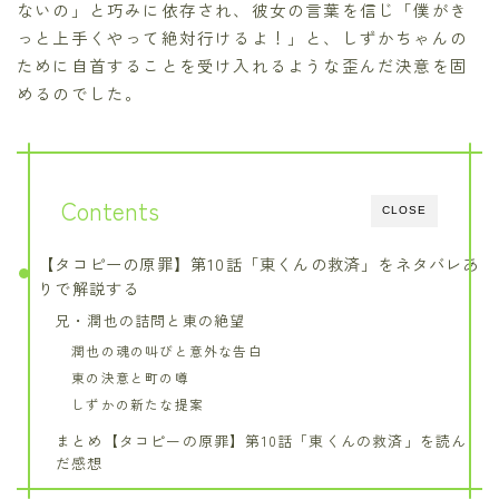
ないの」と巧みに依存され、彼女の言葉を信じ「僕がき
っと上手くやって絶対行けるよ！」と、しずかちゃんの
ために自首することを受け入れるような歪んだ決意を固
めるのでした。
Contents
CLOSE
【タコピーの原罪】第10話「東くんの救済」をネタバレあ
りで解説する
兄・潤也の詰問と東の絶望
潤也の魂の叫びと意外な告白
東の決意と町の噂
しずかの新たな提案
まとめ【タコピーの原罪】第10話「東くんの救済」を読ん
だ感想