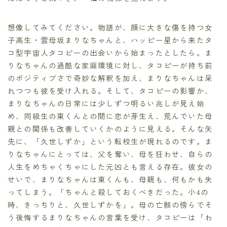
想像してみてください。物語が、顔に大きな傷を持つ女
子高生・雲母坂まりなちゃんと、ハッピー星から来たタ
コ型宇宙人タコピーの出会いから始まったとしたら。ま
りなちゃんの過酷な家庭環境に対し、タコピーが持ち前
のポジティブさで奇妙な解釈を加え、まりなちゃんは呆
れつつも彼を受け入れる。そして、タコピーの影響か、
まりなちゃんの日常には少しずつ明るい兆しが見え始
め、同級生の東くんとの間に恋が芽生え、荒んでいた母
親との関係も改善していくかのように見える。そんな矢
先に、「久世しずか」という転校生が現れるのです。ま
りなちゃんにとっては、父を奪い、母を狂わせ、自らの
人生をめちゃくちゃにした元凶とも言える存在。彼女の
せいで、まりなちゃんは東くんも、母親も、何もかも失
ってしまう。「ちゃんと殺しておくべきだった。小4の
時、きっちりと、久世しずかを」。母の亡骸の傍らでそ
う後悔するまりなちゃんの言葉を受け、タコピーは「わ