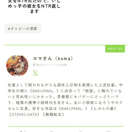
女をNTRれたので、いじ
めっ子の彼女をNTR返し
ます
#タコピーの原罪
ABOUT ME
コマさん（koma）
野生のライトノベル作家
社畜として飼われながらも週休三日制を実現した上流社畜。中
学生の頃に《BAKUMAN。》に出会って「物語」に触れていな
いと死ぬ呪いにかかった。思春期にモバゲーにどっぷりハマ
り、暗黒の携帯小説時代を生きる。主に小説家になろうやカク
ヨムに生息。好きな作品は《BAKUMAN。》《ヒカルの碁》
《STEINS;GATE》《無職転生》