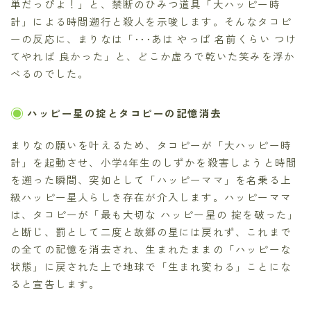
単だっぴよ！」と、禁断のひみつ道具「大ハッピー時
計」による時間遡行と殺人を示唆します。そんなタコピ
ーの反応に、まりなは「･･･あは やっぱ 名前くらい つけ
てやれば 良かった」と、どこか虚ろで乾いた笑みを浮か
べるのでした。
ハッピー星の掟とタコピーの記憶消去
まりなの願いを叶えるため、タコピーが「大ハッピー時
計」を起動させ、小学4年生のしずかを殺害しようと時間
を遡った瞬間、突如として「ハッピーママ」を名乗る上
級ハッピー星人らしき存在が介入します。ハッピーママ
は、タコピーが「最も大切な ハッピー星の 掟を破った」
と断じ、罰として二度と故郷の星には戻れず、これまで
の全ての記憶を消去され、生まれたままの「ハッピーな
状態」に戻された上で地球で「生まれ変わる」ことにな
ると宣告します。