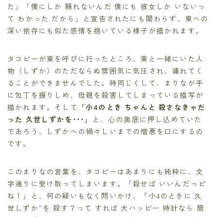
た」「僕にしか 頼れないんだ 僕にも 彼女しか いないっ
て わかった だから」と宣告されたにも関わらず、東への
深い依存にも似た感情を抱いている様子が描かれます。
タコピーが東を呼びに行ったところ、東と一緒にいた人
物（しずか）のただならぬ雰囲気に気圧され、連れてく
ることができませんでした。時同じくして、まりなが手
に包丁を握りしめ、母親を殺害してしまっている描写が
描かれます。そして
「小4のとき ちゃんと 殺さなきゃだ
った 久世しずかを･･･」
と、心の奥底に押し込めていた
であろう、しずかへの禍々しいまでの憎悪を口にするの
です。
このまりなの言葉を、タコピーはあまりにも純粋に、文
字通りに受け取ってしまいます。「殺せば いいんだっピ
ね！」と、何の疑いもなく問いかけ、「小4のときに 久
世しずか”を 殺す？って すれば 大ハッピー 時計なら 簡