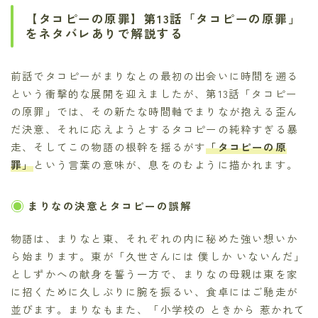
【タコピーの原罪】第13話「タコピーの原罪」
をネタバレありで解説する
前話でタコピーがまりなとの最初の出会いに時間を遡る
という衝撃的な展開を迎えましたが、第13話「タコピー
の原罪」では、その新たな時間軸でまりなが抱える歪ん
だ決意、それに応えようとするタコピーの純粋すぎる暴
走、そしてこの物語の根幹を揺るがす
「タコピーの原
罪」
という言葉の意味が、息をのむように描かれます。
まりなの決意とタコピーの誤解
物語は、まりなと東、それぞれの内に秘めた強い想いか
ら始まります。東が「久世さんには 僕しか いないんだ」
としずかへの献身を誓う一方で、まりなの母親は東を家
に招くために久しぶりに腕を振るい、食卓にはご馳走が
並びます。まりなもまた、「小学校の ときから 惹かれて