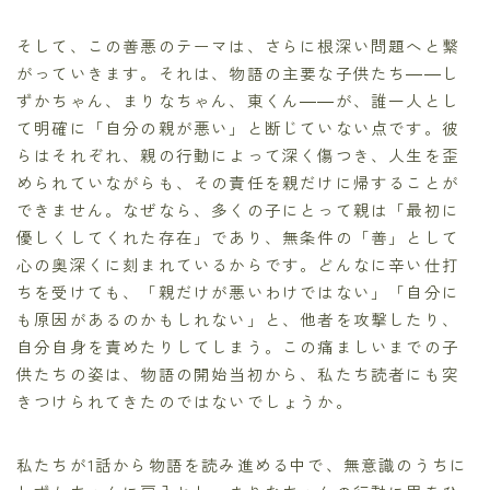
そして、この善悪のテーマは、さらに根深い問題へと繋
がっていきます。それは、物語の主要な子供たち――し
ずかちゃん、まりなちゃん、東くん――が、誰一人とし
て明確に「自分の親が悪い」と断じていない点です。彼
らはそれぞれ、親の行動によって深く傷つき、人生を歪
められていながらも、その責任を親だけに帰することが
できません。なぜなら、多くの子にとって親は「最初に
優しくしてくれた存在」であり、無条件の「善」として
心の奥深くに刻まれているからです。どんなに辛い仕打
ちを受けても、「親だけが悪いわけではない」「自分に
も原因があるのかもしれない」と、他者を攻撃したり、
自分自身を責めたりしてしまう。この痛ましいまでの子
供たちの姿は、物語の開始当初から、私たち読者にも突
きつけられてきたのではないでしょうか。
私たちが1話から物語を読み進める中で、無意識のうちに