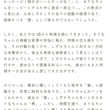
かったっピ！殺せばいいんだっピね！」と、まりなちゃ
んをハッピーにするために過去へ旅立つ…。この視点か
ら見れば、久世しずかこそが全ての悲劇の根源であり、
排除すべき「悪」として映るのではないでしょうか。
しかし、私たちは1話から物語を読んできました。まりな
ちゃんの複雑な背景や苦悩に触れ、同情の念を抱きつつ
も、その行動の危うさや、しずかちゃんに対する一方的
な攻撃性から、彼女を単純な被害者として見ることはで
きませんでした。一方で、しずかちゃんが受けてきた仕
打ちや、彼女なりの葛藤を知るにつれ、彼女にもまた同
情すべき点があると感じてきたはずです。
タコピーは、最初に優しくしてくれた相手を「善」と認
識する、非常に純粋な存在です。しずかちゃんがパンを
くれたから、彼女は「善」。しずかちゃんをいじめるま
りなちゃんは「悪」。しかし、時間を遡り、まりなちゃ
んが（タコピーにとって）優しさを見せれば、今度はま