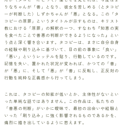
りなちゃんが「善」となり、彼女を苦しめる（とタコピ
ーが判断した）しずかちゃんが「悪」となる。この「タ
コピーの原罪」というタイトルが示すものは、キリスト
教における「原罪」の解釈の一つ、すなわち『知恵の実
を食べたことで善悪の判断ができるようになった』とい
う点と深く響き合います。タコピーは、まさに自分自身
の経験や刷り込みに基づいて、目の前の事象に「良い」
「悪い」というレッテルを貼り、行動しているのです。
記憶を失い、置かれた状況が変われば、かつての「善」
が「悪」に、そして「悪」が「善」に反転し、正反対の
行動を純粋な正義感から行ってしまう。
これは、タコピーの知能が低いとか、主体性がないとい
った単純な話ではありません。この作品は、私たちの
「善悪の判断」がいかに曖昧で、最初の出会いや経験と
いった「刷り込み」に強く影響されるものであるかを、
痛烈に描き出しているように思えます。