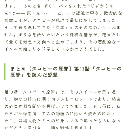
ます。「あのとき ぼくに バンをくれた ”じずかちゃ
ん”は―― 東くん･･･！」と。この認識の歪み、致命的な
誤認こそが、タコピーが地球で最初に犯してしまった、
そして繰り返してきた「原罪」そのものなのかもしれま
せん。まりなを救いたいという純粋な善意が、結果とし
て全てを最悪の方向へと歪めてしまう、その悲劇的なサ
イクルの始まりを暗示しているかのようでした。
まとめ【タコピーの原罪】第13話「タコピーの
原罪」を読んだ感想
第13話「タコピーの原罪」は、そのタイトルが示す通
り、物語の核心に深く切り込むエピソードであり、読者
の心に強烈な問いを投げかけてきました。もし仮に、私
たちが記憶を消してこの物語の12話から読み始めたとし
たら、登場人物たちへの印象はまるで違ったものになっ
ただろうと気づき、一種の戦慄を覚えます。