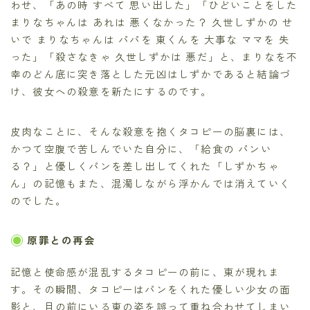
わせ、「あの時 すべて 思い出した」「ひどいことをした
まりなちゃんは あれは 悪くなかった？ 久世しずかの せ
いで まりなちゃんは パパを 東くんを 大事な ママを 失
った」「殺さなきゃ 久世しずかは 悪だ」と、まりなを不
幸のどん底に突き落とした元凶はしずかであると結論づ
け、彼女への殺意を新たにするのです。
皮肉なことに、そんな殺意を抱くタコピーの脳裏には、
かつて空腹で苦しんでいた自分に、「給食の パンい
る？」と優しくパンを差し出してくれた「しずかちゃ
ん」の記憶もまた、混濁しながら浮かんでは消えていく
のでした。
原罪との再会
記憶と使命感が混乱するタコピーの前に、東が現れま
す。その瞬間、タコピーはパンをくれた優しい少女の面
影と、目の前にいる東の姿を誤って重ね合わせてしまい