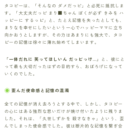
タコピーは、「そんなの ダメだっピ」と必死に抵抗しま
す。「大丈夫だっピ まり■ちゃん ぼくが必ず きみを ハ
ッピーに するっピ」と、たとえ記憶を失ったとしても、
まりなを幸せにしたいという一心でハッピーママに立ち
向かおうとしますが、その力はあまりにも強大で、タコ
ピーの記憶は徐々に薄れ始めてしまいます。
「一体だれに 笑ってほしいん だっピっけ…」
と、彼にと
って最も大切だったはずの目的すら、おぼろげになって
いくのでした。
歪んだ使命感と記憶の混濁
全ての記憶が消え去ろうとする中で、しかし、タコピー
の心にはある強烈な思いだけが焼け付いたように残りま
した。それは、「久世しずかを 殺さなきゃ」という、歪
んでしまった使命感でした。彼は断片的な記憶を繋ぎ合