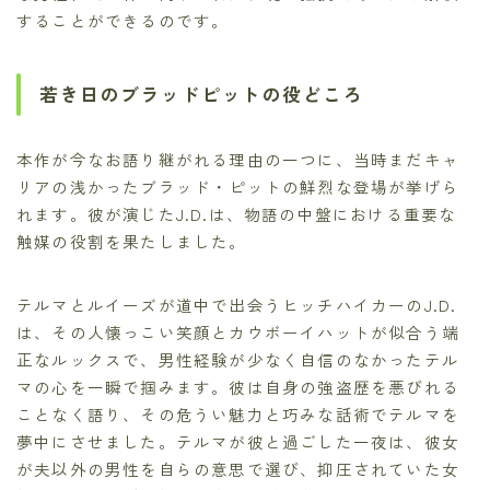
することができるのです。
若き日のブラッドピットの役どころ
本作が今なお語り継がれる理由の一つに、当時まだキャ
リアの浅かったブラッド・ピットの鮮烈な登場が挙げら
れます。彼が演じたJ.D.は、物語の中盤における重要な
触媒の役割を果たしました。
テルマとルイーズが道中で出会うヒッチハイカーのJ.D.
は、その人懐っこい笑顔とカウボーイハットが似合う端
正なルックスで、男性経験が少なく自信のなかったテル
マの心を一瞬で掴みます。彼は自身の強盗歴を悪びれる
ことなく語り、その危うい魅力と巧みな話術でテルマを
夢中にさせました。テルマが彼と過ごした一夜は、彼女
が夫以外の男性を自らの意思で選び、抑圧されていた女