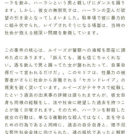
ーラを飲み、ハーランという男と親しげにダンスを踊り
ます。しかし、彼女の無邪気さは、ハーランの歪んだ欲
望の引き金となってしまいました。駐車場で彼に暴力的
に組み伏せられ、レイプされそうになる場面は、当時の
社会が抱える根深い問題を象徴しています。
この事件の核心は、ルイーズが警察への通報を即座に諦
めた点にあります。「訴えても、誰も信じちゃくれな
い。酒を飲んで男と踊ってた女が襲われたって、自業自
得だって言われるだけだ」。このセリフは、性暴力の被
害者がさらに社会から非難される「セカンドレイプ」の
現実を鋭く突いています。ルイーズがテキサスで経験し
たという過去の出来事の詳細は語られませんが、彼女自
身も同様の経験をし、法や社会に絶望した過去を持つこ
とが強く示唆されます。そのため、ハーランを射殺した
彼女の行動は、単なる衝動的な殺人ではなく、友を守る
ための行為であると同時に、過去の自分自身と、理不尽
な男性社会全体に向けられた、魂の抵抗であったと解釈