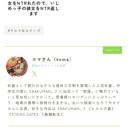
女をNTRれたので、いじ
めっ子の彼女をNTR返し
ます
#テルマ＆ルイーズ
ABOUT ME
コマさん（koma）
野生のライトノベル作家
社畜として飼われながらも週休三日制を実現した上流社畜。中
学生の頃に《BAKUMAN。》に出会って「物語」に触れていな
いと死ぬ呪いにかかった。思春期にモバゲーにどっぷりハマ
り、暗黒の携帯小説時代を生きる。主に小説家になろうやカク
ヨムに生息。好きな作品は《BAKUMAN。》《ヒカルの碁》
《STEINS;GATE》《無職転生》