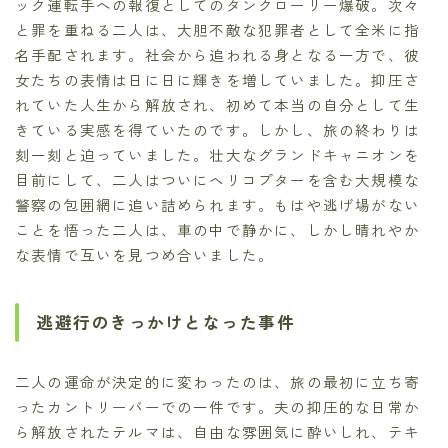
ック運転手への報復としてのタンクローリー爆破。次々
と罪を重ねる二人は、大胆不敵な犯罪者として全米に指
名手配されます。社会から追われる身となる一方で、彼
女たちの表情は日に日に輝きを増していました。抑圧さ
れていた人生から解放され、初めて本当の自分として生
きている実感を得ていたのです。しかし、旅の終わりは
刻一刻と迫っていました。壮大なグランドキャニオンを
目前にして、二人はついにヘリコプターを含む大規模な
警察の包囲網に追い詰められます。もはや逃げ場がない
ことを悟った二人は、車の中で静かに、しかし晴れやか
な表情で互いを見つめ合いました。
逃避行のきっかけとなった事件
二人の運命が決定的に変わったのは、旅の最初に立ち寄
ったカントリーバーでの一件です。夫の抑圧的な日常か
ら解放されたテルマは、自由な雰囲気に酔いしれ、テキ