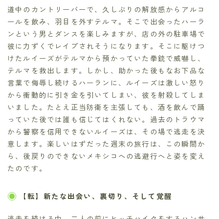
道中のカントリーバーで、久しぶりの解放感からアルコ
ールを飲み、羽目を外すテルマ。そこで出会ったハーラ
ンという男とダンスを楽しみますが、店の外の駐車場で
彼に力ずくでレイプされそうになります。そこに駆けつ
けたルイーズがテルマから預かっていた拳銃で威嚇し、
テルマを救出します。しかし、助かった後もなお下品な
言葉で侮辱し続けるハーランに、ルイーズは激しい怒り
から衝動的に引き金を引いてしまい、彼を射殺してしま
いました。たとえ正当防衛を主張しても、酒を飲んで踊
っていた後では誰も信じてはくれない。過去のトラウマ
から警察を信用できないルイーズは、その場で逃走を決
意します。楽しいはずだった週末の旅行は、この瞬間か
ら、後戻りのできないメキシコへの逃避行へと姿を変え
たのです。
【転】新たな出会い、裏切り、そして覚醒
逃走を続ける中、二人の前にヒッチハイクをするハンサ