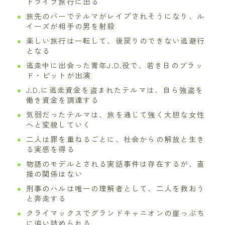
ドライブ旅行に出る
旅先のバーでテルマがレイプされそうになり、ル
イーズが相手の男を射殺
楽しい旅行は一転して、後戻りのできない逃避行
となる
逃走中に出会った青年J.D.役で、若き日のブラッ
ド・ピットが出演
J.D.に逃走資金を盗まれたテルマは、自ら強盗を
働き資金を調達する
気弱だったテルマは、旅を通じて強く大胆な女性
へと変貌していく
二人は罪を重ねるごとに、社会からの解放と生き
る実感を得る
物語のモデルとされる実話事件は存在するが、直
接の関係はない
刑事のハルは唯一の理解者として、二人を救おう
と奔走する
クライマックスでグランドキャニオンの崖っぷち
に追い詰められる