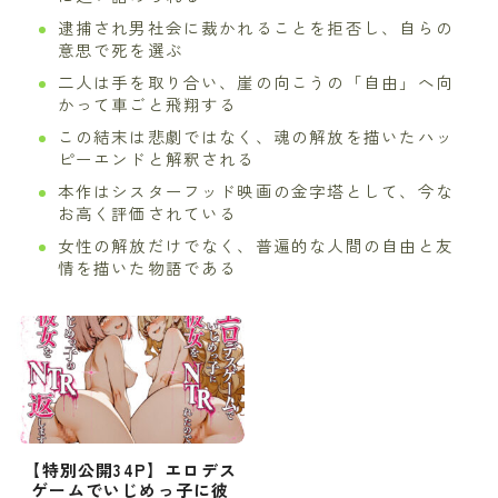
逮捕され男社会に裁かれることを拒否し、自らの
意思で死を選ぶ
二人は手を取り合い、崖の向こうの「自由」へ向
かって車ごと飛翔する
この結末は悲劇ではなく、魂の解放を描いたハッ
ピーエンドと解釈される
本作はシスターフッド映画の金字塔として、今な
お高く評価されている
女性の解放だけでなく、普遍的な人間の自由と友
情を描いた物語である
【特別公開34P】エロデス
ゲームでいじめっ子に彼