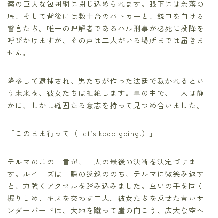
察の巨大な包囲網に閉じ込められます。眼下には奈落の
底、そして背後には数十台のパトカーと、銃口を向ける
警官たち。唯一の理解者であるハル刑事が必死に投降を
呼びかけますが、その声は二人がいる場所までは届きま
せん。
降参して逮捕され、男たちが作った法廷で裁かれるとい
う未来を、彼女たちは拒絶します。車の中で、二人は静
かに、しかし確固たる意志を持って見つめ合いました。
「このまま行って（Let’s keep going.）」
テルマのこの一言が、二人の最後の決断を決定づけま
す。ルイーズは一瞬の逡巡ののち、テルマに微笑み返す
と、力強くアクセルを踏み込みました。互いの手を固く
握りしめ、キスを交わす二人。彼女たちを乗せた青いサ
ンダーバードは、大地を蹴って崖の向こう、広大な空へ