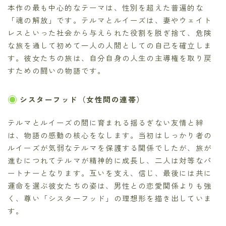
本作の最も中心的なテーマは、性別を超えた普遍的な
「魂の解放」です。テルマとルイーズは、妻やウェイト
レスといった社会から与えられた役割を脱ぎ捨て、危険
な旅を通して初めて一人の人間としての自己を確立しま
す。彼女たちの旅は、自分自身の人生の主導権を取り戻
すための闘いの物語です。
シスターフッド（女性間の連帯）
テルマとルイーズの間に育まれる揺るぎない友情と絆
は、物語の感動の核心をなします。当初はしっかり者の
ルイーズが気弱なテルマを保護する関係でしたが、旅が
進むにつれてテルマが精神的に成長し、二人は対等なパ
ートナーとなります。互いを支え、信じ、最後には共に
運命を選ぶ彼女たちの姿は、男性との恋愛関係よりも強
く、尊い「シスターフッド」の理想形を描き出していま
す。