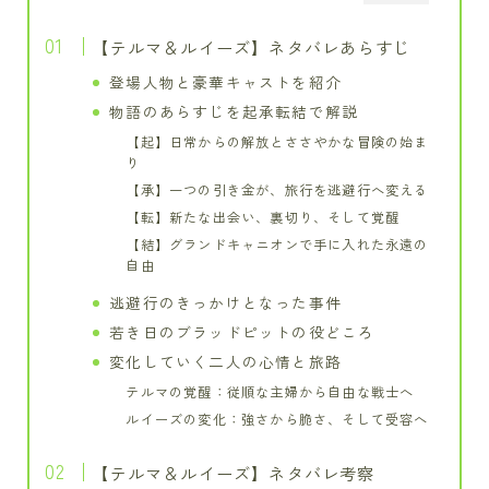
【テルマ＆ルイーズ】ネタバレあらすじ
登場人物と豪華キャストを紹介
物語のあらすじを起承転結で解説
【起】日常からの解放とささやかな冒険の始ま
り
【承】一つの引き金が、旅行を逃避行へ変える
【転】新たな出会い、裏切り、そして覚醒
【結】グランドキャニオンで手に入れた永遠の
自由
逃避行のきっかけとなった事件
若き日のブラッドピットの役どころ
変化していく二人の心情と旅路
テルマの覚醒：従順な主婦から自由な戦士へ
ルイーズの変化：強さから脆さ、そして受容へ
【テルマ＆ルイーズ】ネタバレ考察