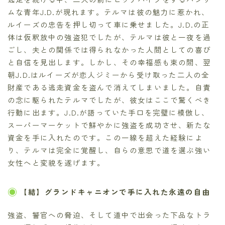
ムな青年J.D.が現れます。テルマは彼の魅力に惹かれ、
ルイーズの忠告を押し切って車に乗せました。J.D.の正
体は仮釈放中の強盗犯でしたが、テルマは彼と一夜を過
ごし、夫との関係では得られなかった人間としての喜び
と自信を見出します。しかし、その幸福感も束の間、翌
朝J.D.はルイーズが恋人ジミーから受け取った二人の全
財産である逃走資金を盗んで消えてしまいました。自責
の念に駆られたテルマでしたが、彼女はここで驚くべき
行動に出ます。J.D.が語っていた手口を完璧に模倣し、
スーパーマーケットで鮮やかに強盗を成功させ、新たな
資金を手に入れたのです。この一線を超えた経験によ
り、テルマは完全に覚醒し、自らの意思で道を選ぶ強い
女性へと変貌を遂げます。
【結】グランドキャニオンで手に入れた永遠の自由
強盗、警官への脅迫、そして道中で出会った下品なトラ