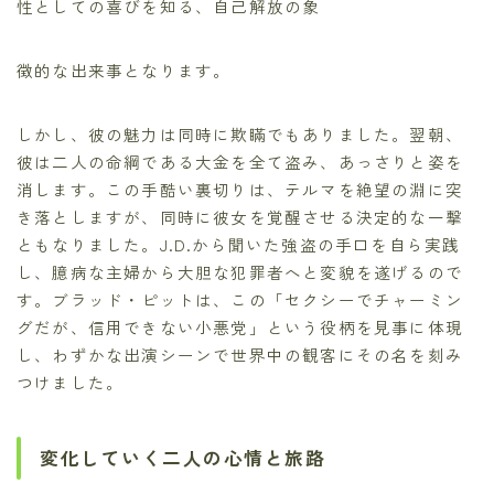
性としての喜びを知る、自己解放の象
徴的な出来事となります。
しかし、彼の魅力は同時に欺瞞でもありました。翌朝、
彼は二人の命綱である大金を全て盗み、あっさりと姿を
消します。この手酷い裏切りは、テルマを絶望の淵に突
き落としますが、同時に彼女を覚醒させる決定的な一撃
ともなりました。J.D.から聞いた強盗の手口を自ら実践
し、臆病な主婦から大胆な犯罪者へと変貌を遂げるので
す。ブラッド・ピットは、この「セクシーでチャーミン
グだが、信用できない小悪党」という役柄を見事に体現
し、わずかな出演シーンで世界中の観客にその名を刻み
つけました。
変化していく二人の心情と旅路