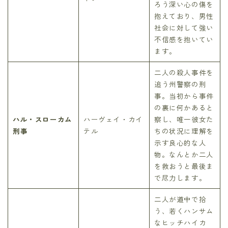
ろう深い心の傷を
抱えており、男性
社会に対して強い
不信感を抱いてい
ます。
二人の殺人事件を
追う州警察の刑
事。当初から事件
の裏に何かあると
ハル・スローカム
ハーヴェイ・カイ
察し、唯一彼女た
刑事
テル
ちの状況に理解を
示す良心的な人
物。なんとか二人
を救おうと最後ま
で尽力します。
二人が道中で拾
う、若くハンサム
なヒッチハイカ