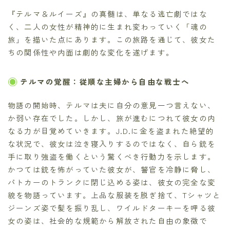
『テルマ＆ルイーズ』の真髄は、単なる逃亡劇ではな
く、二人の女性が精神的に生まれ変わっていく「魂の
旅」を描いた点にあります。この旅路を通じて、彼女た
ちの関係性や内面は劇的な変化を遂げます。
テルマの覚醒：従順な主婦から自由な戦士へ
物語の開始時、テルマは夫に自分の意見一つ言えない、
か弱い存在でした。しかし、旅が進むにつれて彼女の内
なる力が目覚めていきます。J.D.に金を盗まれた絶望的
な状況で、彼女は泣き寝入りするのではなく、自ら銃を
手に取り強盗を働くという驚くべき行動力を示します。
かつては銃を怖がっていた彼女が、警官を冷静に脅し、
パトカーのトランクに閉じ込める姿は、彼女の完全な変
貌を物語っています。上品な服装を脱ぎ捨て、Tシャツと
ジーンズ姿で髪を振り乱し、ワイルドターキーを呷る彼
女の姿は、社会的な規範から解放された自由の象徴で