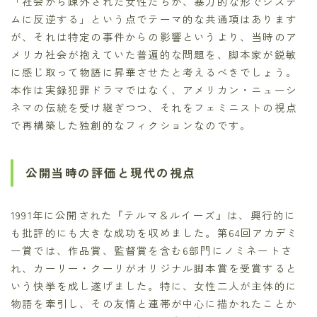
「社会から疎外された女性たちが、暴力的な形でシステ
ムに反逆する」という点でテーマ的な共通項はあります
が、それは特定の事件からの影響というより、当時のア
メリカ社会が抱えていた普遍的な問題を、脚本家が鋭敏
に感じ取って物語に昇華させたと考えるべきでしょう。
本作は実録犯罪ドラマではなく、アメリカン・ニューシ
ネマの伝統を受け継ぎつつ、それをフェミニストの視点
で再構築した独創的なフィクションなのです。
公開当時の評価と現代の視点
1991年に公開された『テルマ＆ルイーズ』は、興行的に
も批評的にも大きな成功を収めました。第64回アカデミ
ー賞では、作品賞、監督賞を含む6部門にノミネートさ
れ、カーリー・クーリがオリジナル脚本賞を受賞すると
いう快挙を成し遂げました。特に、女性二人が主体的に
物語を牽引し、その友情と連帯が中心に描かれたことか