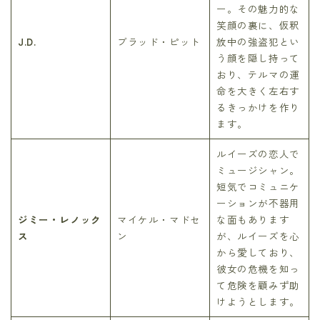
ー。その魅力的な
笑顔の裏に、仮釈
J.D.
ブラッド・ピット
放中の強盗犯とい
う顔を隠し持って
おり、テルマの運
命を大きく左右す
るきっかけを作り
ます。
ルイーズの恋人で
ミュージシャン。
短気でコミュニケ
ーションが不器用
ジミー・レノック
マイケル・マドセ
な面もあります
ス
ン
が、ルイーズを心
から愛しており、
彼女の危機を知っ
て危険を顧みず助
けようとします。