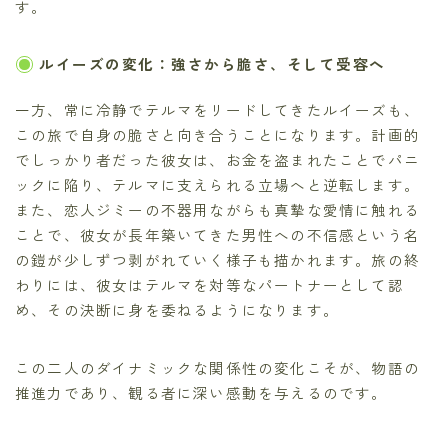
す。
ルイーズの変化：強さから脆さ、そして受容へ
一方、常に冷静でテルマをリードしてきたルイーズも、
この旅で自身の脆さと向き合うことになります。計画的
でしっかり者だった彼女は、お金を盗まれたことでパニ
ックに陥り、テルマに支えられる立場へと逆転します。
また、恋人ジミーの不器用ながらも真摯な愛情に触れる
ことで、彼女が長年築いてきた男性への不信感という名
の鎧が少しずつ剥がれていく様子も描かれます。旅の終
わりには、彼女はテルマを対等なパートナーとして認
め、その決断に身を委ねるようになります。
この二人のダイナミックな関係性の変化こそが、物語の
推進力であり、観る者に深い感動を与えるのです。