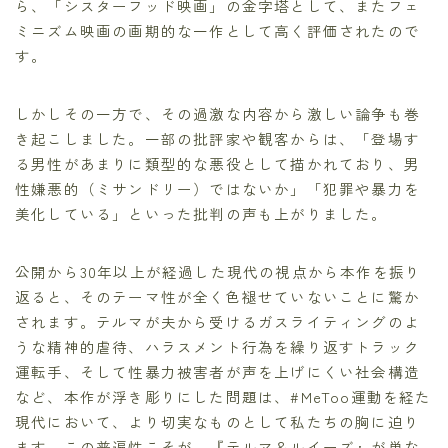
ら、「シスターフッド映画」の金字塔として、またフェ
ミニズム映画の画期的な一作として高く評価されたので
す。
しかしその一方で、その過激な内容から激しい論争も巻
き起こしました。一部の批評家や観客からは、「登場す
る男性があまりに類型的な悪役として描かれており、男
性嫌悪的（ミサンドリー）ではないか」「犯罪や暴力を
美化している」といった批判の声も上がりました。
公開から30年以上が経過した現代の視点から本作を振り
返ると、そのテーマ性が全く色褪せていないことに驚か
されます。テルマが夫から受けるガスライティングのよ
うな精神的虐待、ハラスメント行為を繰り返すトラック
運転手、そして性暴力被害者が声を上げにくい社会構造
など、本作が浮き彫りにした問題は、#MeToo運動を経た
現代において、より切実なものとして私たちの胸に迫り
ます。この普遍性こそが、『テルマ＆ルイーズ』が単な