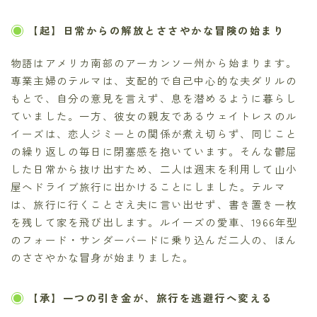
【起】日常からの解放とささやかな冒険の始まり
物語はアメリカ南部のアーカンソー州から始まります。
専業主婦のテルマは、支配的で自己中心的な夫ダリルの
もとで、自分の意見を言えず、息を潜めるように暮らし
ていました。一方、彼女の親友であるウェイトレスのル
イーズは、恋人ジミーとの関係が煮え切らず、同じこと
の繰り返しの毎日に閉塞感を抱いています。そんな鬱屈
した日常から抜け出すため、二人は週末を利用して山小
屋へドライブ旅行に出かけることにしました。テルマ
は、旅行に行くことさえ夫に言い出せず、書き置き一枚
を残して家を飛び出します。ルイーズの愛車、1966年型
のフォード・サンダーバードに乗り込んだ二人の、ほん
のささやかな冒身が始まりました。
【承】一つの引き金が、旅行を逃避行へ変える