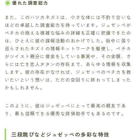
優れた調査能力
また、このハツカネズミは、小さな体には不釣り合いな
ほどの卓越した調査能力を持っています。ジュゼッペが
ペチカの抱える複雑な悩みの詳細を正確に把握できたの
は、ひとえに彼の諜報活動のおかげでした。街中に張り
巡らされたネズミの情報ネットワークを駆使し、ペチカ
がツイスト親分に借金をしている事実や、その金額、さ
らには亡き恋人タタンの存在まで、あらゆる情報を収集
します。彼の存在がなければ、ジュゼッペのペチカを救
いたいという想いは、ただの空回りに終わってしまった
かもしれません。
このように、彼はジュゼッペにとって最高の親友であ
り、最も信頼できる優秀な探偵助手でもあるのです。
三段跳びなどジュゼッペの多彩な特技