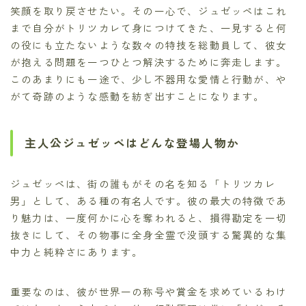
笑顔を取り戻させたい。その一心で、ジュゼッペはこれ
まで自分がトリツカレて身につけてきた、一見すると何
の役にも立たないような数々の特技を総動員して、彼女
が抱える問題を一つひとつ解決するために奔走します。
このあまりにも一途で、少し不器用な愛情と行動が、や
がて奇跡のような感動を紡ぎ出すことになります。
主人公ジュゼッペはどんな登場人物か
ジュゼッペは、街の誰もがその名を知る「トリツカレ
男」として、ある種の有名人です。彼の最大の特徴であ
り魅力は、一度何かに心を奪われると、損得勘定を一切
抜きにして、その物事に全身全霊で没頭する驚異的な集
中力と純粋さにあります。
重要なのは、彼が世界一の称号や賞金を求めているわけ