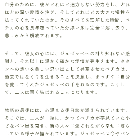
自分のために、彼がどれほど途方もない努力をし、どれ
ほどの深い愛情を注ぎ、そしてどれほどの大きな犠牲を
払ってくれていたのか。そのすべてを理解した瞬間、ペ
チカの心を長年覆っていた分厚い氷は完全に溶け去り、
悲しみから解放されます。
そして、彼女の心には、ジュゼッペへの計り知れない感
謝と、それ以上に温かく確かな愛情が芽生えます。タタ
ンへの想いを美しい思い出として昇華させたペチカは、
過去ではなく今を生きることを決意し、まっすぐに自分
を愛してくれたジュゼッペの手を取るのです。こうし
て、二人は固く結ばれることになります。
物語の最後には、心温まる後日談が添えられています。
そこでは、二人が一緒に、かつてペチカが夢見ていた小
さなパン屋を開き、街の人々に愛されながら幸せに暮ら
している様子が描かれています。ジュゼッペは今やパン