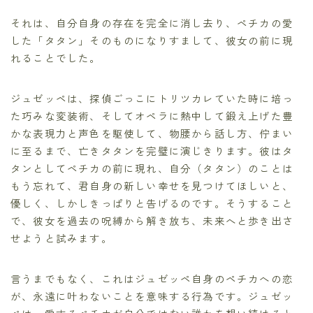
それは、自分自身の存在を完全に消し去り、ペチカの愛
した「タタン」そのものになりすまして、彼女の前に現
れることでした。
ジュゼッペは、探偵ごっこにトリツカレていた時に培っ
た巧みな変装術、そしてオペラに熱中して鍛え上げた豊
かな表現力と声色を駆使して、物腰から話し方、佇まい
に至るまで、亡きタタンを完璧に演じきります。彼はタ
タンとしてペチカの前に現れ、自分（タタン）のことは
もう忘れて、君自身の新しい幸せを見つけてほしいと、
優しく、しかしきっぱりと告げるのです。そうすること
で、彼女を過去の呪縛から解き放ち、未来へと歩き出さ
せようと試みます。
言うまでもなく、これはジュゼッペ自身のペチカへの恋
が、永遠に叶わないことを意味する行為です。ジュゼッ