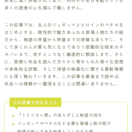
非常に高く評価されており、刊行から年月を経た今でも
多くの読者の心を掴んで離しません。
この記事では、主人公ジュゼッペとヒロインのペチカを
はじめとする、個性的で魅力あふれる登場人物たちの紹
介から、物語の序盤から終盤までの詳細なあらすじ、そ
して多くの人が最も気になるであろう感動的な結末のネ
タバレまで、余すところなく徹底的に解説します。さら
に、実際に作品を読んだ方々から寄せられた様々な感想
や多角的な評価、そして待望の映画化に関する最新情報
にも深く触れていきます。この記事を最後まで読めば、
作品への理解が一層深まることは間違いありません。
この記事で分かること
『トリツカレ男』のあらすじと物語の流れ
ジュゼッペやペチカなど主要な登場人物の紹介
物語の核心である結末と二人のその後