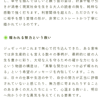
し、幸せを掴んでほしいと願う彼の姿は、計算や駆け引
きが渦巻く現実社会を生きる大人の読者の胸を、純粋な
感動で強く打ちます。利害関係を超えた、ただひたすら
に相手を想う愛情の形が、非常にストレートかつ丁寧に
描かれているのです。
報われる努力という救い
ジュゼッペがこれまで無心で打ち込んできた、ある意味
では非生産的とも言える数々の事柄が、最終的に彼の人
生を豊かに彩り、大切な人を守るための確かな力になる
という物語の構造は、「真摯な努力はいつか必ず報われ
る」という希望のメッセージを内包しています。これ
は、日々の仕事や生活の中で、自分の努力が正当に評価
されていないと感じたり、無力感に苛まれたりすること
のある多くの大人たちにとって、心温まる救いと、明日
へ向かう小さな勇気を与えてくれる要素です。