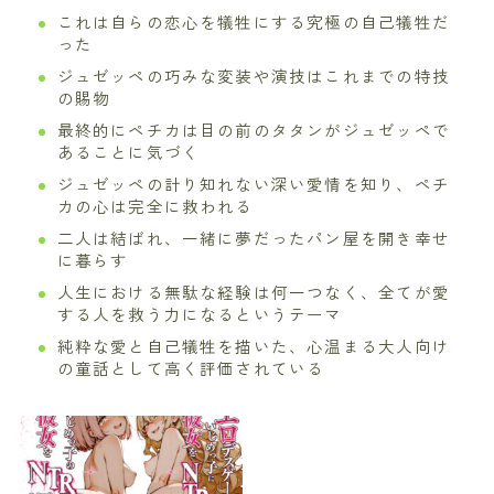
これは自らの恋心を犠牲にする究極の自己犠牲だ
った
ジュゼッペの巧みな変装や演技はこれまでの特技
の賜物
最終的にペチカは目の前のタタンがジュゼッペで
あることに気づく
ジュゼッペの計り知れない深い愛情を知り、ペチ
カの心は完全に救われる
二人は結ばれ、一緒に夢だったパン屋を開き幸せ
に暮らす
人生における無駄な経験は何一つなく、全てが愛
する人を救う力になるというテーマ
純粋な愛と自己犠牲を描いた、心温まる大人向け
の童話として高く評価されている