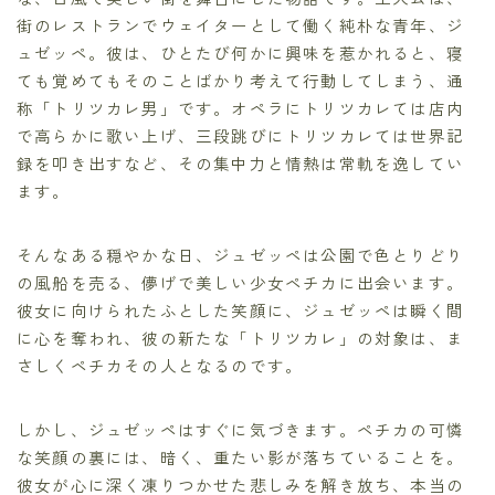
街のレストランでウェイターとして働く純朴な青年、ジ
ュゼッペ。彼は、ひとたび何かに興味を惹かれると、寝
ても覚めてもそのことばかり考えて行動してしまう、通
称「トリツカレ男」です。オペラにトリツカレては店内
で高らかに歌い上げ、三段跳びにトリツカレては世界記
録を叩き出すなど、その集中力と情熱は常軌を逸してい
ます。
そんなある穏やかな日、ジュゼッペは公園で色とりどり
の風船を売る、儚げで美しい少女ペチカに出会います。
彼女に向けられたふとした笑顔に、ジュゼッペは瞬く間
に心を奪われ、彼の新たな「トリツカレ」の対象は、ま
さしくペチカその人となるのです。
しかし、ジュゼッペはすぐに気づきます。ペチカの可憐
な笑顔の裏には、暗く、重たい影が落ちていることを。
彼女が心に深く凍りつかせた悲しみを解き放ち、本当の