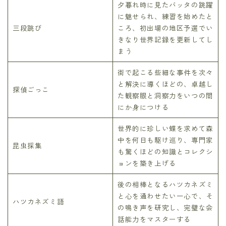
夕暮れ時に見たバッタの跳躍
に魅せられ、練習を始めたと
三段跳び
ころ、初出場の地区予選でい
きなり世界記録を更新してし
まう
街で起こる些細な事件を次々
と解決に導くほどの、卓越し
探偵ごっこ
た観察眼と洞察力をいつの間
にか身につける
世界的に珍しい蝶を求めて森
中を何日も駆け巡り、専門家
昆虫採集
も驚くほどの知識とコレクシ
ョンを築き上げる
後の相棒となるハツカネズミ
と心を通わせたい一心で、そ
ハツカネズミ語
の鳴き声を研究し、完璧な会
話能力をマスターする