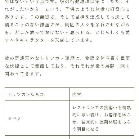
ではないという点です。彼の行動原理は常に「ただ、そ
れがしたいから」という、子供のような無垢な好奇心に
あります。この無欲さ、そして目標を達成しても決して
驕ることのない謙虚さが、周囲の人々を呆れさせながら
も、どこか放っておけないと思わせる、いじらしくも愛
すべきキャラクターを形成しています。
彼の奇想天外なトリツカレ遍歴は、物語全体を貫く重要
な伏線として機能しており、それぞれが後の展開に深く
関わってきます。
トリツカレたもの
内容
レストランでの接客中も情熱
的に歌い続け、お客様を困ら
オペラ
せ、結果的に長期休暇をもら
う羽目になる