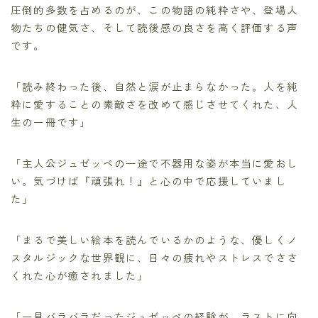
圧倒的多数を占めるのが、この物語の純粋さや、登場人
物たちの健気さ、そして読後感の良さを高く評価する声
です。
「読み終わった後、自然と涙が止まらなかった。人を純
粋に愛することの素敵さを改めて感じさせてくれた、人
生の一冊です」
「主人公ジュゼッペの一途で不器用な姿が本当に愛おし
い。気づけば『頑張れ！』と心の中で応援していまし
た」
「まるで美しい絵本を読んでいるかのような、優しくノ
スタルジックな世界観に、日々の疲れやストレスでささ
くれた心が癒されました」
「一見バラバラだったジュゼッペの経験が、ラストに向