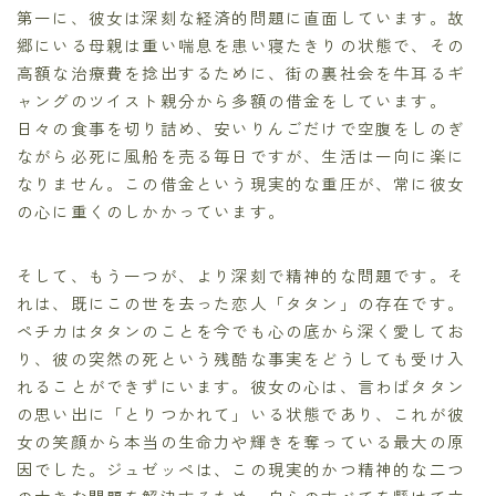
第一に、彼女は深刻な経済的問題に直面しています。故
郷にいる母親は重い喘息を患い寝たきりの状態で、その
高額な治療費を捻出するために、街の裏社会を牛耳るギ
ャングのツイスト親分から多額の借金をしています。
日々の食事を切り詰め、安いりんごだけで空腹をしのぎ
ながら必死に風船を売る毎日ですが、生活は一向に楽に
なりません。この借金という現実的な重圧が、常に彼女
の心に重くのしかかっています。
そして、もう一つが、より深刻で精神的な問題です。そ
れは、既にこの世を去った恋人「タタン」の存在です。
ペチカはタタンのことを今でも心の底から深く愛してお
り、彼の突然の死という残酷な事実をどうしても受け入
れることができずにいます。彼女の心は、言わばタタン
の思い出に「とりつかれて」いる状態であり、これが彼
女の笑顔から本当の生命力や輝きを奪っている最大の原
因でした。ジュゼッペは、この現実的かつ精神的な二つ