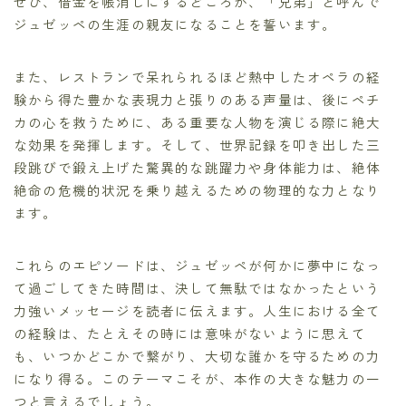
せび、借金を帳消しにするどころか、「兄弟」と呼んで
ジュゼッペの生涯の親友になることを誓います。
また、レストランで呆れられるほど熱中したオペラの経
験から得た豊かな表現力と張りのある声量は、後にペチ
カの心を救うために、ある重要な人物を演じる際に絶大
な効果を発揮します。そして、世界記録を叩き出した三
段跳びで鍛え上げた驚異的な跳躍力や身体能力は、絶体
絶命の危機的状況を乗り越えるための物理的な力となり
ます。
これらのエピソードは、ジュゼッペが何かに夢中になっ
て過ごしてきた時間は、決して無駄ではなかったという
力強いメッセージを読者に伝えます。人生における全て
の経験は、たとえその時には意味がないように思えて
も、いつかどこかで繋がり、大切な誰かを守るための力
になり得る。このテーマこそが、本作の大きな魅力の一
つと言えるでしょう。