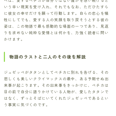
ペは、愛するペチカが自分ではない誰かを想い続けると
いう辛い現実を受け入れ、それでもなお、ただひたすら
に彼女の幸せだけを願って行動します。自らの恋心を犠
牲にしてでも、愛する人の笑顔を取り戻そうとする彼の
姿は、この物語で最も感動的な場面の一つであり、見返
りを求めない純粋な愛情とは何かを、力強く読者に問い
かけます。
物語のラストと二人のその後を解説
ジュゼッペがタタンとしてペチカに別れを告げる、その
悲しくも美しいクライマックスの最中、ある予期せぬ出
来事が起こります。その出来事をきっかけに、ペチカは
目の前で自分に語りかけている人物が、愛したタタンで
はなく、ずっとそばにいてくれたジュゼッペであるとい
う事実に気づくのです。