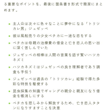
る重要なポイントを、最後に箇条書き形式で簡潔にまと
めます。
主人公は次々に色々なことに夢中になる「トリツ
カレ男」ジュゼッペ
彼は風船売りの少女ペチカに一途な恋をする
ペチカは母親の治療費の借金と亡き恋人の思い出
に深く苦しんでいた
ジュゼッペの相棒は人間の言葉を話す賢いハツカ
ネズミ
ハツカネズミはジュゼッペの良き理解者であり調
査も手伝う
ジュゼッペは過去の「トリツカレ」経験で得た多
彩な特技を駆使する
昆虫採集の知識でギャングの親分と親友になり借
金を帳消しにする
ペチカを悲しみから解放するため、亡き恋人タタ
ンになりすますことを決意