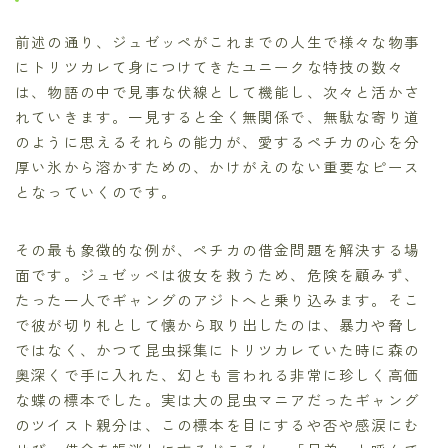
前述の通り、ジュゼッペがこれまでの人生で様々な物事
にトリツカレて身につけてきたユニークな特技の数々
は、物語の中で見事な伏線として機能し、次々と活かさ
れていきます。一見すると全く無関係で、無駄な寄り道
のように思えるそれらの能力が、愛するペチカの心を分
厚い氷から溶かすための、かけがえのない重要なピース
となっていくのです。
その最も象徴的な例が、ペチカの借金問題を解決する場
面です。ジュゼッペは彼女を救うため、危険を顧みず、
たった一人でギャングのアジトへと乗り込みます。そこ
で彼が切り札として懐から取り出したのは、暴力や脅し
ではなく、かつて昆虫採集にトリツカレていた時に森の
奥深くで手に入れた、幻とも言われる非常に珍しく高価
な蝶の標本でした。実は大の昆虫マニアだったギャング
のツイスト親分は、この標本を目にするや否や感涙にむ