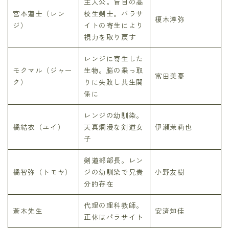
主人公。盲目の高
宮本蓮士（レン
校生剣士。パラサ
榎木淳弥
ジ）
イトの寄生により
視力を取り戻す
レンジに寄生した
モクマル（ジャー
生物。脳の乗っ取
富田美憂
ク）
りに失敗し共生関
係に
レンジの幼馴染。
橘結衣（ユイ）
天真爛漫な剣道女
伊瀬茉莉也
子
剣道部部長。レン
橘智弥（トモヤ）
ジの幼馴染で兄貴
小野友樹
分的存在
代理の理科教師。
蒼木先生
安済知佳
正体はパラサイト