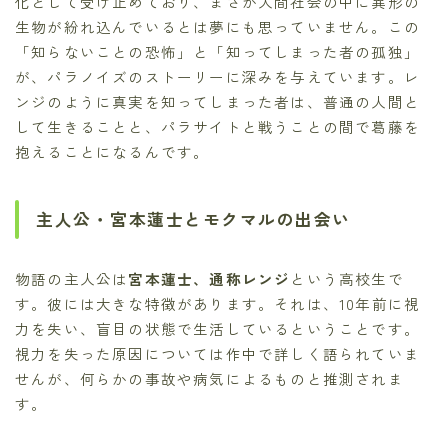
化として受け止めており、まさか人間社会の中に異形の
生物が紛れ込んでいるとは夢にも思っていません。この
「知らないことの恐怖」と「知ってしまった者の孤独」
が、パラノイズのストーリーに深みを与えています。レ
ンジのように真実を知ってしまった者は、普通の人間と
して生きることと、パラサイトと戦うことの間で葛藤を
抱えることになるんです。
主人公・宮本蓮士とモクマルの出会い
物語の主人公は
宮本蓮士、通称レンジ
という高校生で
す。彼には大きな特徴があります。それは、10年前に視
力を失い、盲目の状態で生活しているということです。
視力を失った原因については作中で詳しく語られていま
せんが、何らかの事故や病気によるものと推測されま
す。