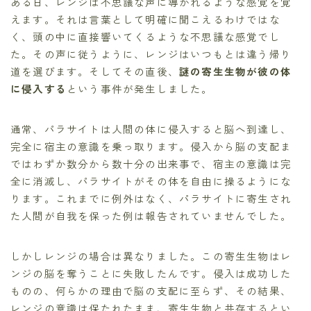
ある日、レンジは不思議な声に導かれるような感覚を覚
えます。それは言葉として明確に聞こえるわけではな
く、頭の中に直接響いてくるような不思議な感覚でし
た。その声に従うように、レンジはいつもとは違う帰り
道を選びます。そしてその直後、
謎の寄生生物が彼の体
に侵入する
という事件が発生しました。
通常、パラサイトは人間の体に侵入すると脳へ到達し、
完全に宿主の意識を乗っ取ります。侵入から脳の支配ま
ではわずか数分から数十分の出来事で、宿主の意識は完
全に消滅し、パラサイトがその体を自由に操るようにな
ります。これまでに例外はなく、パラサイトに寄生され
た人間が自我を保った例は報告されていませんでした。
しかしレンジの場合は異なりました。この寄生生物はレ
ンジの脳を奪うことに失敗したんです。侵入は成功した
ものの、何らかの理由で脳の支配に至らず、その結果、
レンジの意識は保たれたまま、寄生生物と共存するとい