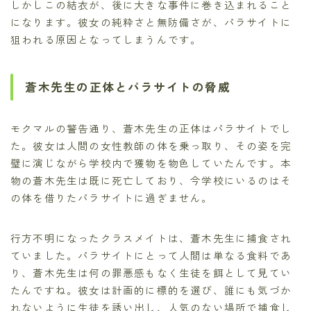
しかしこの結衣が、後に大きな事件に巻き込まれること
になります。彼女の純粋さと無防備さが、パラサイトに
狙われる原因となってしまうんです。
蒼木先生の正体とパラサイトの脅威
モクマルの警告通り、蒼木先生の正体はパラサイトでし
た。彼女は人間の女性教師の体を乗っ取り、その姿を完
璧に演じながら学校内で獲物を物色していたんです。本
物の蒼木先生は既に死亡しており、今学校にいるのはそ
の体を借りたパラサイトに過ぎません。
行方不明になったクラスメイトは、蒼木先生に捕食され
ていました。パラサイトにとって人間は単なる食料であ
り、蒼木先生は何の罪悪感もなく生徒を餌として見てい
たんですね。彼女は計画的に標的を選び、誰にも気づか
れないように生徒を誘い出し、人気のない場所で捕食し