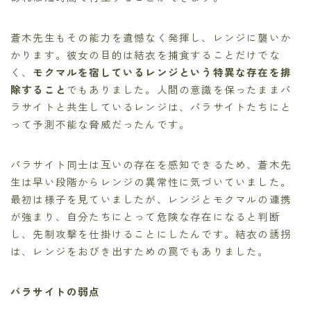
蒼木先生もその能力を遺憾なく発揮し、レンジに襲いか
かります。彼女の目的は結衣を捕食することだけでな
く、
モクマルを宿しているレンジという特異な存在を排
除すること
でもありました。人間の意識を保ったままパ
ラサイトと共生しているレンジは、パラサイトたちにと
って予測不能な脅威だったんです。
パラサイト同士は互いの存在を感知できるため、蒼木先
生は早い段階からレンジの異常性に気づいていました。
最初は様子を見ていましたが、レンジとモクマルの連携
が強まり、自分たちにとって危険な存在になると判断
し、先制攻撃を仕掛けることにしたんです。結衣の誘拐
は、レンジをおびき出すための罠でもありました。
パラサイトの弱点