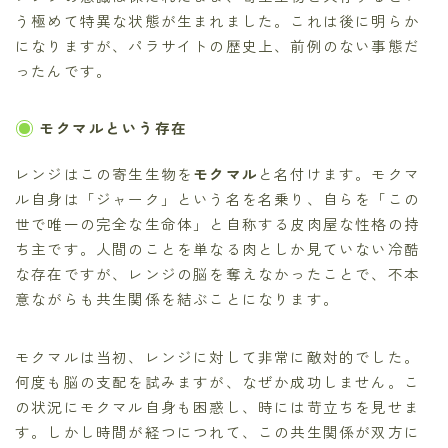
う極めて特異な状態が生まれました。これは後に明らか
になりますが、パラサイトの歴史上、前例のない事態だ
ったんです。
モクマルという存在
レンジはこの寄生生物を
モクマル
と名付けます。モクマ
ル自身は「ジャーク」という名を名乗り、自らを「この
世で唯一の完全な生命体」と自称する皮肉屋な性格の持
ち主です。人間のことを単なる肉としか見ていない冷酷
な存在ですが、レンジの脳を奪えなかったことで、不本
意ながらも共生関係を結ぶことになります。
モクマルは当初、レンジに対して非常に敵対的でした。
何度も脳の支配を試みますが、なぜか成功しません。こ
の状況にモクマル自身も困惑し、時には苛立ちを見せま
す。しかし時間が経つにつれて、この共生関係が双方に