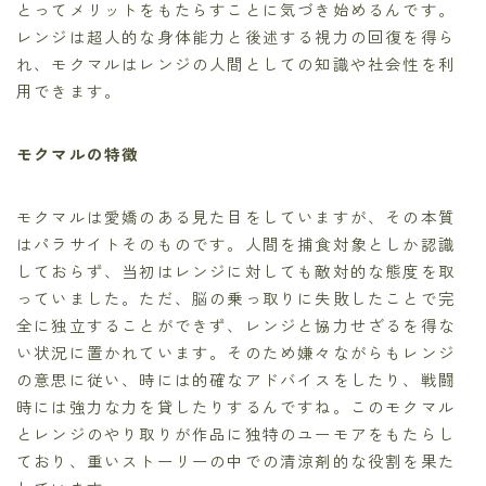
とってメリットをもたらすことに気づき始めるんです。
レンジは超人的な身体能力と後述する視力の回復を得ら
れ、モクマルはレンジの人間としての知識や社会性を利
用できます。
モクマルの特徴
モクマルは愛嬌のある見た目をしていますが、その本質
はパラサイトそのものです。人間を捕食対象としか認識
しておらず、当初はレンジに対しても敵対的な態度を取
っていました。ただ、脳の乗っ取りに失敗したことで完
全に独立することができず、レンジと協力せざるを得な
い状況に置かれています。そのため嫌々ながらもレンジ
の意思に従い、時には的確なアドバイスをしたり、戦闘
時には強力な力を貸したりするんですね。このモクマル
とレンジのやり取りが作品に独特のユーモアをもたらし
ており、重いストーリーの中での清涼剤的な役割を果た