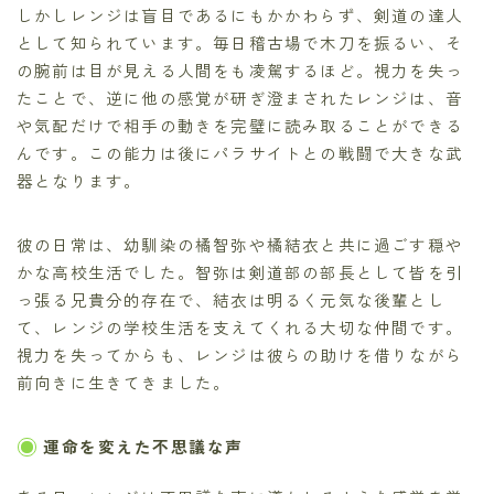
しかしレンジは盲目であるにもかかわらず、剣道の達人
として知られています。毎日稽古場で木刀を振るい、そ
の腕前は目が見える人間をも凌駕するほど。視力を失っ
たことで、逆に他の感覚が研ぎ澄まされたレンジは、音
や気配だけで相手の動きを完璧に読み取ることができる
んです。この能力は後にパラサイトとの戦闘で大きな武
器となります。
彼の日常は、幼馴染の橘智弥や橘結衣と共に過ごす穏や
かな高校生活でした。智弥は剣道部の部長として皆を引
っ張る兄貴分的存在で、結衣は明るく元気な後輩とし
て、レンジの学校生活を支えてくれる大切な仲間です。
視力を失ってからも、レンジは彼らの助けを借りながら
前向きに生きてきました。
運命を変えた不思議な声