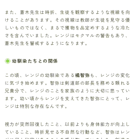
また、蒼木先生は時折、生徒を観察するような視線を向
けることがあります。その視線は教師が生徒を見守る優
しいものではなく、まるで獲物を品定めするような冷た
さを含んでいました。レンジはモクマルの警告もあり、
蒼木先生を警戒するようになります。
幼馴染たちとの関係
この頃、レンジの幼馴染である
橘智弥
も、レンジの変化
に気づき始めます。智弥は剣道部の部長を務める頼れる
兄貴分で、レンジのことを家族のように大切に思ってい
ます。幼い頃からレンジを支えてきた智弥にとって、レ
ンジは特別な存在なんです。
視力が突然回復したこと、以前よりも身体能力が向上し
ていること、時折見せる不自然な行動など、智弥はレン