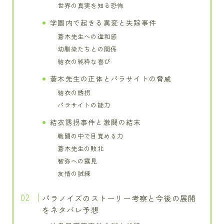
世界の真実を知る恐怖
学園内で起きる異変と失踪事件
蒼木先生への違和感
幼馴染たちとの関係
結衣の純粋な喜び
蒼木先生の正体とパラサイトの脅威
結衣の誘拐
パラサイトの能力
結衣誘拐事件と激闘の結末
戦闘の中で目覚める力
蒼木先生の敗北
智弥への露見
友情の試練
パラノイズのストーリー考察と今後の展開
をネタバレ予想