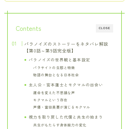
Contents
CLOSE
パラノイズのストーリーをネタバレ解説
【第0話～第9話完全版】
パラノイズの世界観と基本設定
パラサイトの生態と特徴
物語の舞台となる日本社会
主人公・宮本蓮士とモクマルの出会い
運命を変えた不思議な声
モクマルという存在
声優・富田美憂が演じるモクマル
視力を取り戻した代償と共生の始まり
共生がもたらす身体能力の変化