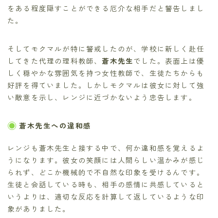
をある程度隠すことができる厄介な相手だと警告しまし
た。
そしてモクマルが特に警戒したのが、学校に新しく赴任
してきた代理の理科教師、
蒼木先生
でした。表面上は優
しく穏やかな雰囲気を持つ女性教師で、生徒たちからも
好評を得ていました。しかしモクマルは彼女に対して強
い敵意を示し、レンジに近づかないよう忠告します。
蒼木先生への違和感
レンジも蒼木先生と接する中で、何か違和感を覚えるよ
うになります。彼女の笑顔には人間らしい温かみが感じ
られず、どこか機械的で不自然な印象を受けるんです。
生徒と会話している時も、相手の感情に共感していると
いうよりは、適切な反応を計算して返しているような印
象がありました。