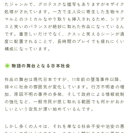
たジャンルで、グロテスクな描写もありますがモザイク
処理がされています。一方で主人公に寄生した生物モク
マルとのコミカルなやり取りも挿入されるため、シリア
スと笑いのバランスが絶妙に取れた作品になっているん
です。重苦しいだけでなく、クスッと笑えるシーンが適
度に配置されることで、長時間のプレイでも疲れにくい
構成になっています。
物語の舞台となる日本社会
作品の舞台は現代日本ですが、11年前の墜落事件以降、
徐々に社会の雰囲気が変化しています。行方不明者の増
加、原因不明の事件の多発、そして政府による情報統制
の強化など、一般市民が感じ取れる範囲でも何かがおか
しいという空気が漂い始めているんです。
しかし多くの人々は、それを単なる社会不安や治安の悪