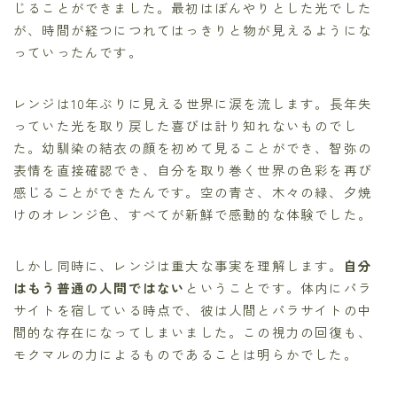
じることができました。最初はぼんやりとした光でした
が、時間が経つにつれてはっきりと物が見えるようにな
っていったんです。
レンジは10年ぶりに見える世界に涙を流します。長年失
っていた光を取り戻した喜びは計り知れないものでし
た。幼馴染の結衣の顔を初めて見ることができ、智弥の
表情を直接確認でき、自分を取り巻く世界の色彩を再び
感じることができたんです。空の青さ、木々の緑、夕焼
けのオレンジ色、すべてが新鮮で感動的な体験でした。
しかし同時に、レンジは重大な事実を理解します。
自分
はもう普通の人間ではない
ということです。体内にパラ
サイトを宿している時点で、彼は人間とパラサイトの中
間的な存在になってしまいました。この視力の回復も、
モクマルの力によるものであることは明らかでした。