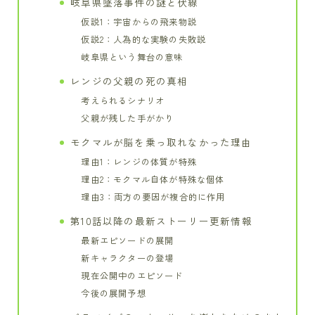
岐阜県墜落事件の謎と伏線
仮説1：宇宙からの飛来物説
仮説2：人為的な実験の失敗説
岐阜県という舞台の意味
レンジの父親の死の真相
考えられるシナリオ
父親が残した手がかり
モクマルが脳を乗っ取れなかった理由
理由1：レンジの体質が特殊
理由2：モクマル自体が特殊な個体
理由3：両方の要因が複合的に作用
第10話以降の最新ストーリー更新情報
最新エピソードの展開
新キャラクターの登場
現在公開中のエピソード
今後の展開予想