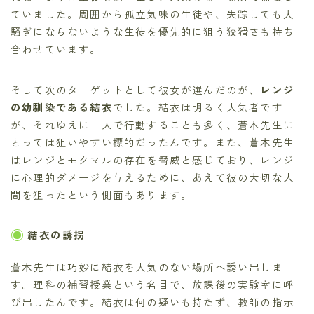
ていました。周囲から孤立気味の生徒や、失踪しても大
騒ぎにならないような生徒を優先的に狙う狡猾さも持ち
合わせています。
そして次のターゲットとして彼女が選んだのが、
レンジ
の幼馴染である結衣
でした。結衣は明るく人気者です
が、それゆえに一人で行動することも多く、蒼木先生に
とっては狙いやすい標的だったんです。また、蒼木先生
はレンジとモクマルの存在を脅威と感じており、レンジ
に心理的ダメージを与えるために、あえて彼の大切な人
間を狙ったという側面もあります。
結衣の誘拐
蒼木先生は巧妙に結衣を人気のない場所へ誘い出しま
す。理科の補習授業という名目で、放課後の実験室に呼
び出したんです。結衣は何の疑いも持たず、教師の指示