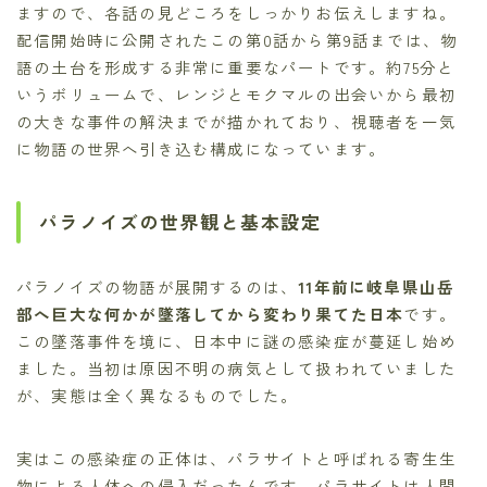
ますので、各話の見どころをしっかりお伝えしますね。
配信開始時に公開されたこの第0話から第9話までは、物
語の土台を形成する非常に重要なパートです。約75分と
いうボリュームで、レンジとモクマルの出会いから最初
の大きな事件の解決までが描かれており、視聴者を一気
に物語の世界へ引き込む構成になっています。
パラノイズの世界観と基本設定
パラノイズの物語が展開するのは、
11年前に岐阜県山岳
部へ巨大な何かが墜落してから変わり果てた日本
です。
この墜落事件を境に、日本中に謎の感染症が蔓延し始め
ました。当初は原因不明の病気として扱われていました
が、実態は全く異なるものでした。
実はこの感染症の正体は、パラサイトと呼ばれる寄生生
物による人体への侵入だったんです。パラサイトは人間