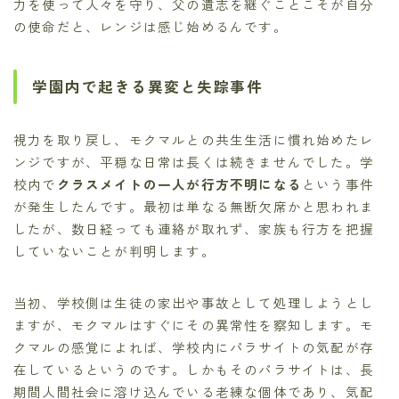
力を使って人々を守り、父の遺志を継ぐことこそが自分
の使命だと、レンジは感じ始めるんです。
学園内で起きる異変と失踪事件
視力を取り戻し、モクマルとの共生生活に慣れ始めたレ
ンジですが、平穏な日常は長くは続きませんでした。学
校内で
クラスメイトの一人が行方不明になる
という事件
が発生したんです。最初は単なる無断欠席かと思われま
したが、数日経っても連絡が取れず、家族も行方を把握
していないことが判明します。
当初、学校側は生徒の家出や事故として処理しようとし
ますが、モクマルはすぐにその異常性を察知します。モ
クマルの感覚によれば、学校内にパラサイトの気配が存
在しているというのです。しかもそのパラサイトは、長
期間人間社会に溶け込んでいる老練な個体であり、気配