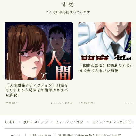
すめ
こんな記事も読まれています
【閻魔の教室】15話あらすじか
まで全てネタバレ解説
【人間関係アディクション】41話を
あらすじから結末まで簡単にネタバ
レ解説！
2025.07.11
ヒューマンドラマ
2025.08.28
ヒューマ
HOME
漫画・コミック
ヒューマンドラマ
【フウフヤメマスカ】38話
＞
＞
＞
ホーム
お問い合わせ
利用規約／特定商取引法に基づく表記