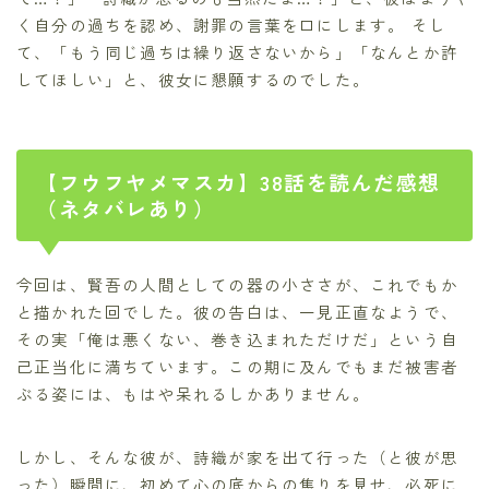
く自分の過ちを認め、謝罪の言葉を口にします。 そし
て、「もう同じ過ちは繰り返さないから」「なんとか許
してほしい」と、彼女に懇願するのでした。
【フウフヤメマスカ】38話を読んだ感想
（ネタバレあり）
今回は、賢吾の人間としての器の小ささが、これでもか
と描かれた回でした。彼の告白は、一見正直なようで、
その実「俺は悪くない、巻き込まれただけだ」という自
己正当化に満ちています。この期に及んでもまだ被害者
ぶる姿には、もはや呆れるしかありません。
しかし、そんな彼が、詩織が家を出て行った（と彼が思
った）瞬間に、初めて心の底からの焦りを見せ、必死に