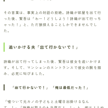
その言葉は、事実上の対話の拒絶。詩織が部屋を出て行
った後、賢吾は「わー！どうしよう！詩織が出て行っち
ゃった！」と、ただ狼狽えることしかできませんでし
た。
追いかける夫「出て行かないで！」
詩織が出て行ってしまった後、賢吾は彼女を追いかけま
す。そして、マンションのエントランスで彼女の腕を掴
み、必死に叫びました。
「出て行かないで！」
「俺は最低だった！」
「嘘ついて元カノの子どもと土曜日出掛けるなん
て…！」「詩織が怒るのも当然だよ…！」と、彼はようや