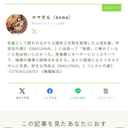
ABOUT ME
コマさん（koma）
野生のライトノベル作家
社畜として飼われながらも週休三日制を実現した上流社畜。中
学生の頃に《BAKUMAN。》に出会って「物語」に触れていな
いと死ぬ呪いにかかった。思春期にモバゲーにどっぷりハマ
り、暗黒の携帯小説時代を生きる。主に小説家になろうやカク
ヨムに生息。好きな作品は《BAKUMAN。》《ヒカルの碁》
《STEINS;GATE》《無職転生》
ポストする
シェアする
LINEで送る
URLをコピー
この記事を見たあなたにおす