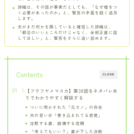
詩織は、その話が事実だとしても、「なぜ嘘をつ
く必要があったのか」と、賢吾の矛盾を鋭く追及
します。
夫がまだ何かを隠していると確信した詩織は、
「都合のいいところだけじゃなく、全部正直に話
してほしい」と、賢吾をさらに追い詰めます。
Contents
CLOSE
【フウフヤメマスカ】第38話をネタバレあ
りでわかりやすく解説する
ついに明かされた「元カノ」の存在
夫の言い分「巻き込まれてる感覚」
沈黙する妻、崩壊する信頼
「考えてもいい？」妻が下した決断