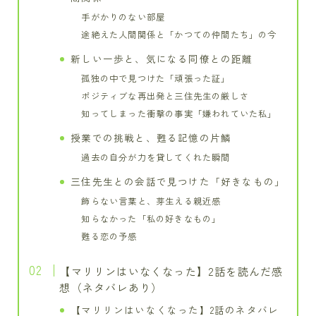
手がかりのない部屋
途絶えた人間関係と「かつての仲間たち」の今
新しい一歩と、気になる同僚との距離
孤独の中で見つけた「頑張った証」
ポジティブな再出発と三住先生の厳しさ
知ってしまった衝撃の事実「嫌われていた私」
授業での挑戦と、甦る記憶の片鱗
過去の自分が力を貸してくれた瞬間
三住先生との会話で見つけた「好きなもの」
飾らない言葉と、芽生える親近感
知らなかった「私の好きなもの」
甦る恋の予感
【マリリンはいなくなった】2話を読んだ感
想（ネタバレあり）
【マリリンはいなくなった】2話のネタバレ