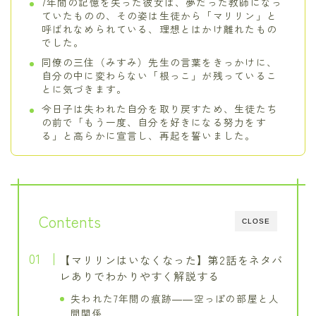
7年間の記憶を失った彼女は、夢だった教師になっ
ていたものの、その姿は生徒から「マリリン」と
呼ばれなめられている、理想とはかけ離れたもの
でした。
同僚の三住（みすみ）先生の言葉をきっかけに、
自分の中に変わらない「根っこ」が残っているこ
とに気づきます。
今日子は失われた自分を取り戻すため、生徒たち
の前で「もう一度、自分を好きになる努力をす
る」と高らかに宣言し、再起を誓いました。
Contents
CLOSE
【マリリンはいなくなった】第2話をネタバ
レありでわかりやすく解説する
失われた7年間の痕跡――空っぽの部屋と人
間関係