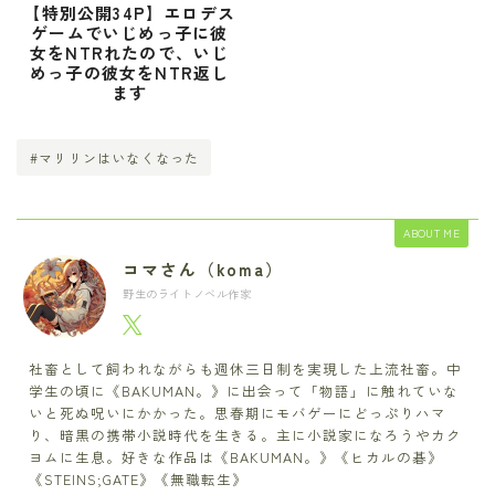
【特別公開34P】エロデス
ゲームでいじめっ子に彼
女をNTRれたので、いじ
めっ子の彼女をNTR返し
ます
#マリリンはいなくなった
ABOUT ME
コマさん（koma）
野生のライトノベル作家
社畜として飼われながらも週休三日制を実現した上流社畜。中
学生の頃に《BAKUMAN。》に出会って「物語」に触れていな
いと死ぬ呪いにかかった。思春期にモバゲーにどっぷりハマ
り、暗黒の携帯小説時代を生きる。主に小説家になろうやカク
ヨムに生息。好きな作品は《BAKUMAN。》《ヒカルの碁》
《STEINS;GATE》《無職転生》