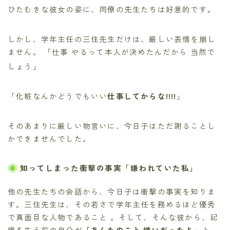
ひたむきな彼女の姿に、同僚の先生たちは好意的です。
しかし、学年主任の三住先生だけは、厳しい表情を崩し
ません。 「仕事 やるって本人が決めたんだから 当然で
しょう」
「化粧なんかどうでもいい
仕事してからな!!!!
」
そのあまりに厳しい物言いに、今日子はただ謝ることし
かできませんでした。
知ってしまった衝撃の事実「嫌われていた私」
他の先生たちの会話から、今日子は衝撃の事実を知りま
す。三住先生は、その若さで学年主任を務めるほど優秀
で真面目な人物であること 。そして、そんな彼から、記
憶を失う前の自分が
「あんたのこと 嫌いだったよ」
と、