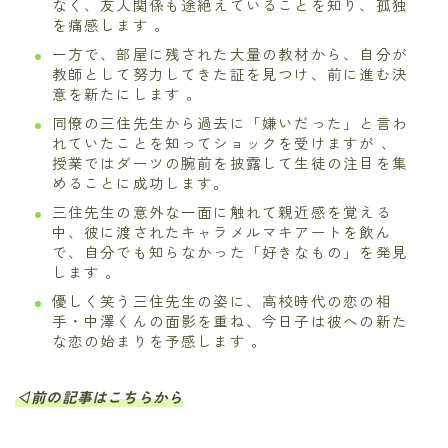
なく、友人関係も途絶えていることを知り、孤独
を痛感します 。
一方で、部屋に残された大量の教材から、自分が
教師として努力してきた証を見つけ、前に進む決
意を新たにします 。
同僚の三住先生から過去に「嫌いだった」と言わ
れていたことを知ってショックを受けますが 、
授業ではダーツの腕前を披露して生徒の注目を集
めることに成功します。
三住先生の意外な一面に触れて親近感を覚える
中、彼に渡されたキャラメルマキアートを飲ん
で、自分でも知らなかった「好きなもの」を発見
します 。
優しく笑う三住先生の姿に、高校時代の恋の相
手・中澤くんの面影を重ね、今日子は彼への新た
な恋の始まりを予感します 。
◁前の記事はこちらから