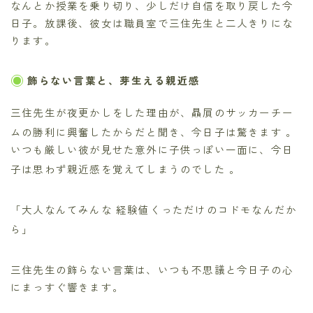
なんとか授業を乗り切り、少しだけ自信を取り戻した今
日子。放課後、彼女は職員室で三住先生と二人きりにな
ります。
飾らない言葉と、芽生える親近感
三住先生が夜更かしをした理由が、贔屓のサッカーチー
ムの勝利に興奮したからだと聞き、今日子は驚きます
。
いつも厳しい彼が見せた意外に子供っぽい一面に、今日
子は思わず親近感を覚えてしまうのでした
。
「大人なんてみんな 経験値くっただけのコドモなんだか
ら」
三住先生の飾らない言葉は、いつも不思議と今日子の心
にまっすぐ響きます。