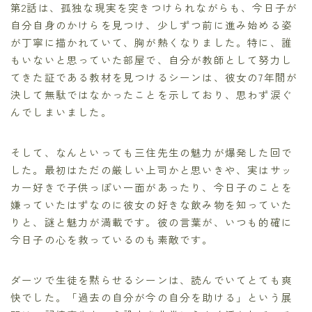
第2話は、孤独な現実を突きつけられながらも、今日子が
自分自身のかけらを見つけ、少しずつ前に進み始める姿
が丁寧に描かれていて、胸が熱くなりました。特に、誰
もいないと思っていた部屋で、自分が教師として努力し
てきた証である教材を見つけるシーンは、彼女の7年間が
決して無駄ではなかったことを示しており、思わず涙ぐ
んでしまいました。
そして、なんといっても三住先生の魅力が爆発した回で
した。最初はただの厳しい上司かと思いきや、実はサッ
カー好きで子供っぽい一面があったり、今日子のことを
嫌っていたはずなのに彼女の好きな飲み物を知っていた
りと、謎と魅力が満載です。彼の言葉が、いつも的確に
今日子の心を救っているのも素敵です。
ダーツで生徒を黙らせるシーンは、読んでいてとても爽
快でした。「過去の自分が今の自分を助ける」という展