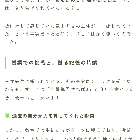
はっきり告げられていたことを 。
彼に対して感じていた気まずさの正体が、「嫌われてい
た」という事実だったと知り、今日子は深く傷つくので
した。
授業での挑戦と、甦る記憶の片鱗
三住先生に嫌われている。その事実にショックを受けな
がらも、今日子は「名誉挽回せねば!!」と自らを奮い立た
せ、教室へと向かいます
。
過去の自分が力を貸してくれた瞬間
しかし、教室では生徒たちがダーツに興じており、授業
どころではありません
。中心人物である生徒・レオトか