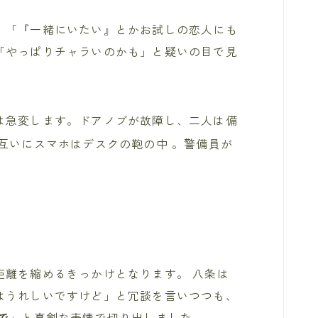
。「『一緒にいたい』とかお試しの恋人にも
「やっぱりチャラいのかも」と疑いの目で見
は急変します。ドアノブが故障し、二人は備
互いにスマホはデスクの鞄の中
。警備員が
距離を縮めるきっかけとなります。 八条は
はうれしいですけど」と冗談を言いつつも、
で
」と真剣な表情で切り出しました 。