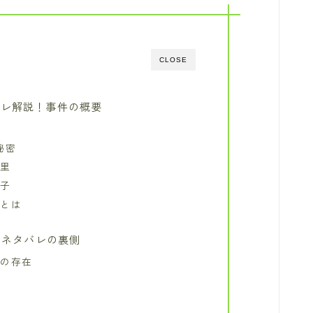
CLOSE
バレ解説！事件の概要
相
秘密
絵里
代子
機とは
】ネタバレの裏側
者の存在