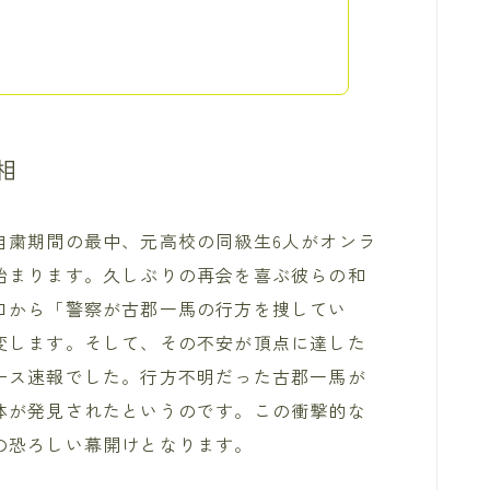
相
自粛期間の最中、元高校の同級生6人がオンラ
始まります。久しぶりの再会を喜ぶ彼らの和
口から「警察が古郡一馬の行方を捜してい
変します。そして、その不安が頂点に達した
ース速報でした。行方不明だった古郡一馬が
体が発見されたというのです。この衝撃的な
の恐ろしい幕開けとなります。