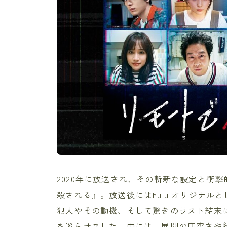
2020年に放送され、その斬新な設定と衝
殺される』。放送後にはhulu オリジナ
犯人やその動機、そして驚きのラスト結末
を巡らせました。中には、展開の唐突さや