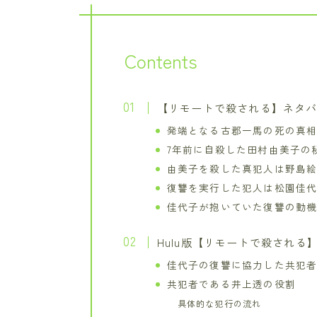
Contents
【リモートで殺される】ネタ
発端となる古郡一馬の死の真
7年前に自殺した田村由美子の
由美子を殺した真犯人は野島
復讐を実行した犯人は松園佳
佳代子が抱いていた復讐の動
Hulu版【リモートで殺される
佳代子の復讐に協力した共犯
共犯者である井上透の役割
具体的な犯行の流れ