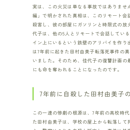
実は、この火災は単なる事故ではありません
編」で明かされた真相は、このリモート会
殺害し、彼の部屋にガソリンと時限式の放
代子は、他の5人とリモートで会話してい
イン上にいるという鉄壁のアリバイを作り
は7年前に起きた田村由美子転落死事件の
いました。そのため、佳代子の復讐計画の
にも命を奪われることになったのです。
7年前に自殺した田村由美子
この一連の惨劇の根源は、7年前の高校時
た田村由美子は、学校の屋上から転落して