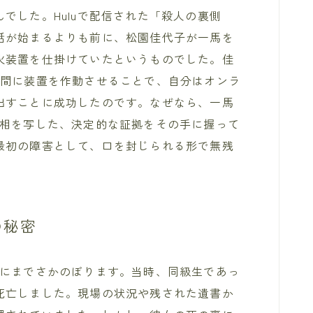
でした。Huluで配信された「殺人の裏側
話が始まるよりも前に、松園佳代子が一馬を
火装置を仕掛けていたというものでした。佳
る間に装置を作動させることで、自分はオンラ
出すことに成功したのです。なぜなら、一馬
真相を写した、決定的な証拠をその手に握って
最初の障害として、口を封じられる形で無残
の秘密
代にまでさかのぼります。当時、同級生であっ
死亡しました。現場の状況や残された遺書か