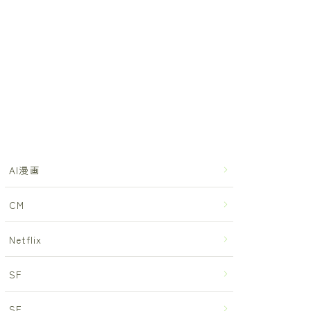
AI漫画
CM
Netflix
SF
SF