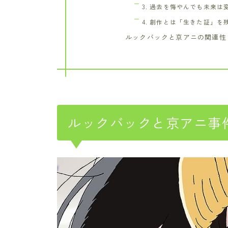
3. 過去を悔やんでも未来は
4. 創作とは「生きた証」を
ルックバックと京アニの関連性
ルックバックと京アニ事