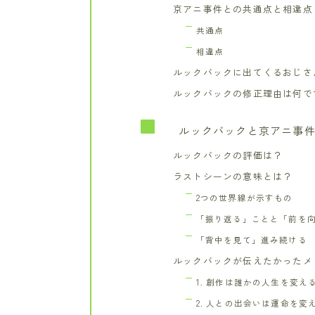
京アニ事件との共通点と相違点
共通点
相違点
ルックバックに出てくるおじさ
ルックバックの修正理由は何で
ルックバックと京アニ事件
ルックバックの評価は？
ラストシーンの意味とは？
2つの世界線が示すもの
「振り返る」ことと「前を
「背中を見て」進み続ける
ルックバックが伝えたかったメ
1. 創作は誰かの人生を変え
2. 人との出会いは運命を変