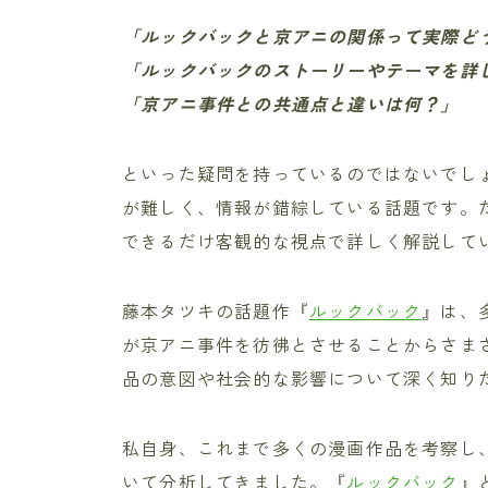
「ルックバックと京アニの関係って実際ど
「ルックバックのストーリーやテーマを詳
「京アニ事件との共通点と違いは何？」
といった疑問を持っているのではないでし
が難しく、情報が錯綜している話題です。
できるだけ客観的な視点で詳しく解説して
藤本タツキの話題作『
ルックバック
』は、
が京アニ事件を彷彿とさせることからさま
品の意図や社会的な影響について深く知り
私自身、これまで多くの漫画作品を考察し
いて分析してきました。『
ルックバック
』