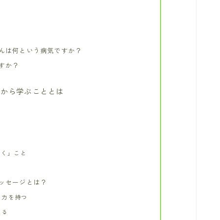
んは何という病気ですか？
すか？
から学ぶこととは
向く」こと
ッセージとは？
る力を持つ
える