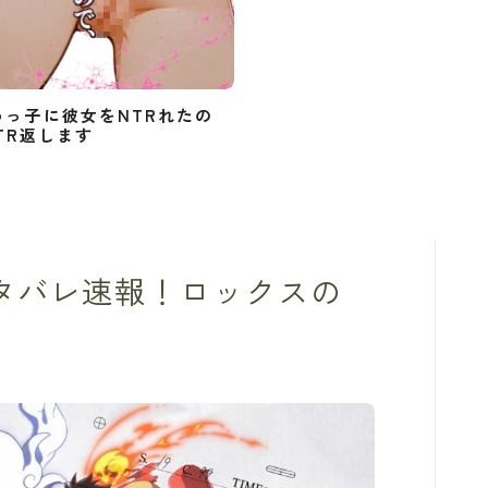
めっ子に彼女をNTRれたの
TR返します
ネタバレ速報！ロックスの