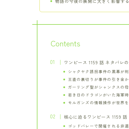
物語の今後の展開に大きく影響す
Contents
ワンピース 1159 話 ネタバ
シャクヤク誘拐事件の黒幕が
王直の裏切りが事件の引き金
ガーリング聖がシャンクスの
若き日のドラゴンがいた海軍
モルガンズの情報操作が世界
核心に迫るワンピース 1159 
ゴッドバレーで開催される非