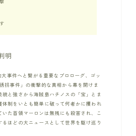
撃
す
判明
史的大事件へと繋がる重要なプロローグ、ゴッ
ク誘拐事件」の衝撃的な真相から幕を開けま
美貌と強さから海賊島ハチノスの「宝」とま
護体制をいとも簡単に破って何者かに攫われ
ていた首領マーロンは無残にも殺害され、こ
するほどの大ニュースとして世界を駆け巡り