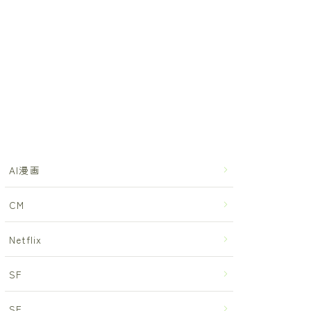
AI漫画
CM
Netflix
SF
SF