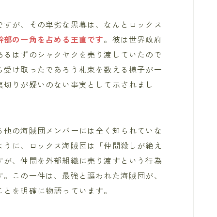
ですが、その卑劣な黒幕は、なんとロックス
幹部の一角を占める王直です
。彼は世界政府
あるはずのシャクヤクを売り渡していたので
ら受け取ったであろう札束を数える様子が一
裏切りが疑いのない事実として示されまし
る他の海賊団メンバーには全く知られていな
ように、ロックス海賊団は「仲間殺しが絶え
すが、仲間を外部組織に売り渡すという行為
す。この一件は、最強と謳われた海賊団が、
ことを明確に物語っています。