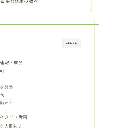
る重要な伏線の数々
CLOSE
レの速報と展開
判明
か
母を襲撃
時代
を動かす
話 ネタバレ考察
道な人間狩り