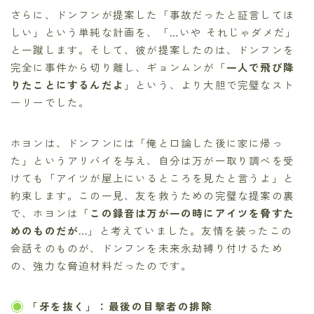
さらに、ドンフンが提案した「事故だったと証言してほ
しい」という単純な計画を、「…いや それじゃダメだ」
と一蹴します。そして、彼が提案したのは、ドンフンを
完全に事件から切り離し、ギョンムンが「
一人で飛び降
りたことにするんだよ
」という、より大胆で完璧なスト
ーリーでした。
ホヨンは、ドンフンには「俺と口論した後に家に帰っ
た」というアリバイを与え、自分は万が一取り調べを受
けても「アイツが屋上にいるところを見たと言うよ」と
約束します。この一見、友を救うための完璧な提案の裏
で、ホヨンは「
この録音は万が一の時にアイツを脅すた
めのものだが…
」と考えていました。友情を装ったこの
会話そのものが、ドンフンを未来永劫縛り付けるため
の、強力な脅迫材料だったのです。
「牙を抜く」：最後の目撃者の排除