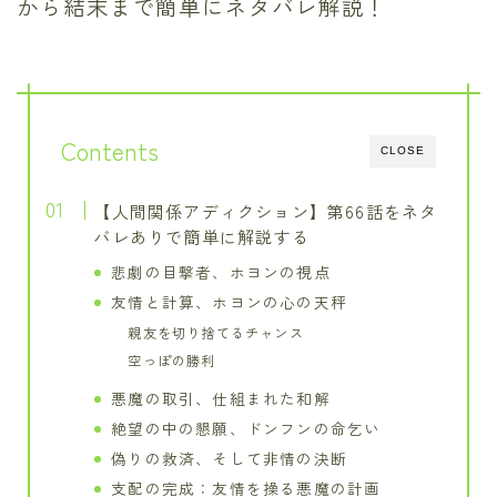
から結末まで簡単にネタバレ解説！
Contents
CLOSE
【人間関係アディクション】第66話をネタ
バレありで簡単に解説する
悲劇の目撃者、ホヨンの視点
友情と計算、ホヨンの心の天秤
親友を切り捨てるチャンス
空っぽの勝利
悪魔の取引、仕組まれた和解
絶望の中の懇願、ドンフンの命乞い
偽りの救済、そして非情の決断
支配の完成：友情を操る悪魔の計画