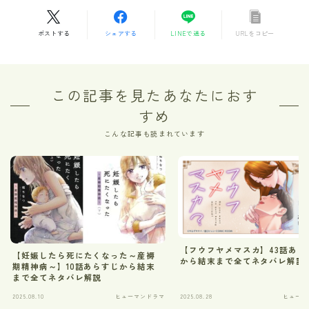
ポストする
シェアする
LINEで送る
URLをコピー
この記事を見たあなたにおす
すめ
こんな記事も読まれています
【フウフヤメマスカ】43話あら
【妊娠したら死にたくなった～産褥
から結末まで全てネタバレ解説
期精神病～】10話あらすじから結末
まで全てネタバレ解説
2025.08.10
ヒューマンドラマ
2025.08.28
ヒューマ