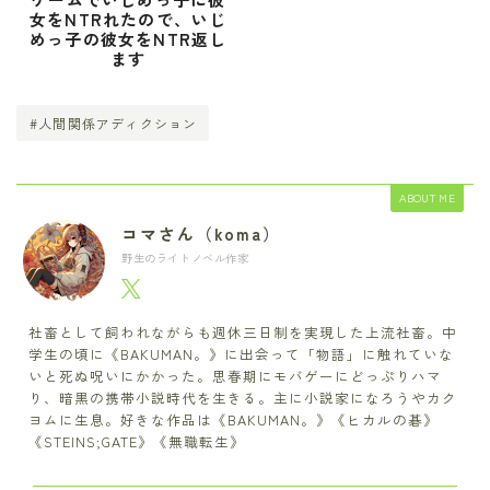
女をNTRれたので、いじ
めっ子の彼女をNTR返し
ます
#人間関係アディクション
ABOUT ME
コマさん（koma）
野生のライトノベル作家
社畜として飼われながらも週休三日制を実現した上流社畜。中
学生の頃に《BAKUMAN。》に出会って「物語」に触れていな
いと死ぬ呪いにかかった。思春期にモバゲーにどっぷりハマ
り、暗黒の携帯小説時代を生きる。主に小説家になろうやカク
ヨムに生息。好きな作品は《BAKUMAN。》《ヒカルの碁》
《STEINS;GATE》《無職転生》