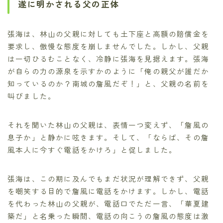
遂に明かされる父の正体
張海は、林山の父親に対しても土下座と高額の賠償金を
要求し、傲慢な態度を崩しませんでした。しかし、父親
は一切ひるむことなく、冷静に張海を見据えます。張海
が自らの力の源泉を示すかのように「俺の親父が誰だか
知っているのか？南城の詹風だぞ！」と、父親の名前を
叫びました。
それを聞いた林山の父親は、表情一つ変えず、「詹風の
息子か」と静かに呟きます。そして、「ならば、その詹
風本人に今すぐ電話をかけろ」と促しました。
張海は、この期に及んでもまだ状況が理解できず、父親
を嘲笑する目的で詹風に電話をかけます。しかし、電話
を代わった林山の父親が、電話口でただ一言、「華夏建
築だ」と名乗った瞬間、電話の向こうの詹風の態度は激