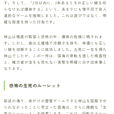
す。そして、「2分以内に、2本あるうちの正しい線を切
らなければ爆発する」という、あまりにも理不尽で非人
道的なゲームを強制しました。これは遊びではなく、明
確な殺意を持った行為です。
林山は極度の緊張と恐怖の中、爆発の危険に晒されま
す。しかし、彼は土壇場で冷静さを保ち、幸運にも正し
い線を切断することに成功しました。九死に一生を得た
林山でしたが、この一件は、張海の常軌を逸した残虐性
と、権力者が法をも恐れない実態を明確に示す出来事と
なります。
恐怖の生死のルーレット
前述の通り、命がけの雷管ゲームでさえ林山を屈服させ
られなかったことに苛立った張海は、さらに残酷な「生
死のルーレット」を強要します。これは、回転するルー