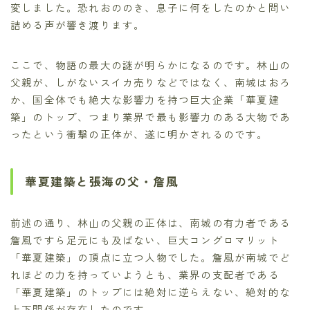
変しました。恐れおののき、息子に何をしたのかと問い
詰める声が響き渡ります。
ここで、物語の最大の謎が明らかになるのです。林山の
父親が、しがないスイカ売りなどではなく、南城はおろ
か、国全体でも絶大な影響力を持つ巨大企業「華夏建
築」のトップ、つまり業界で最も影響力のある大物であ
ったという衝撃の正体が、遂に明かされるのです。
華夏建築と張海の父・詹風
前述の通り、林山の父親の正体は、南城の有力者である
詹風ですら足元にも及ばない、巨大コングロマリット
「華夏建築」の頂点に立つ人物でした。詹風が南城でど
れほどの力を持っていようとも、業界の支配者である
「華夏建築」のトップには絶対に逆らえない、絶対的な
上下関係が存在したのです。