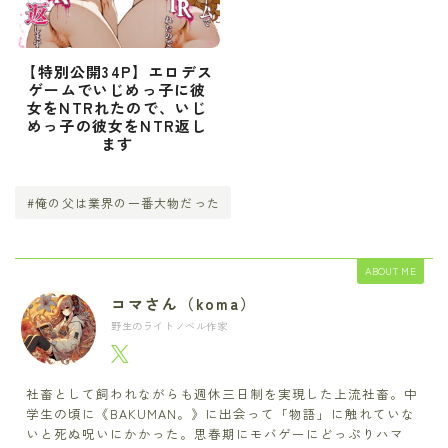
【特別公開34P】エロデス
ゲームでいじめっ子に彼
女をNTRれたので、いじ
めっ子の彼女をNTR返し
ます
#俺の父は業界の一番大物だった
ABOUT ME
コマさん（koma）
野生のライトノベル作家
社畜として飼われながらも週休三日制を実現した上流社畜。中
学生の頃に《BAKUMAN。》に出会って「物語」に触れていな
いと死ぬ呪いにかかった。思春期にモバゲーにどっぷりハマ