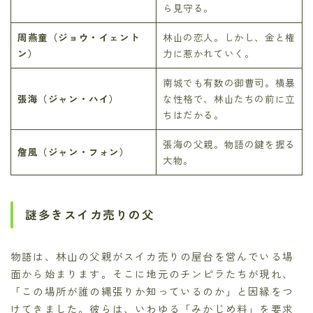
ら見守る。
周燕童（ジョウ・イェント
林山の恋人。しかし、金と権
ン）
力に惹かれていく。
南城でも有数の御曹司。横暴
張海（ジャン・ハイ）
な性格で、林山たちの前に立
ちはだかる。
張海の父親。物語の鍵を握る
詹風（ジャン・フォン）
大物。
謎多きスイカ売りの父
物語は、林山の父親がスイカ売りの屋台を営んでいる場
面から始まります。そこに地元のチンピラたちが現れ、
「この場所が誰の縄張りか知っているのか」と因縁をつ
けてきました。彼らは、いわゆる「みかじめ料」を要求