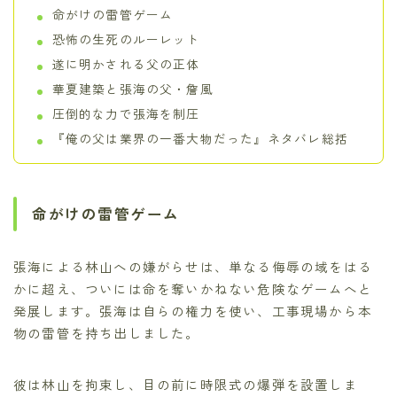
命がけの雷管ゲーム
恐怖の生死のルーレット
遂に明かされる父の正体
華夏建築と張海の父・詹風
圧倒的な力で張海を制圧
『俺の父は業界の一番大物だった』ネタバレ総括
命がけの雷管ゲーム
張海による林山への嫌がらせは、単なる侮辱の域をはる
かに超え、ついには命を奪いかねない危険なゲームへと
発展します。張海は自らの権力を使い、工事現場から本
物の雷管を持ち出しました。
彼は林山を拘束し、目の前に時限式の爆弾を設置しま