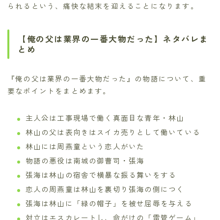
られるという、痛快な結末を迎えることになります。
【俺の父は業界の一番大物だった】ネタバレま
とめ
『俺の父は業界の一番大物だった』の物語について、重
要なポイントをまとめます。
主人公は工事現場で働く真面目な青年・林山
林山の父は表向きはスイカ売りとして働いている
林山には周燕童という恋人がいた
物語の悪役は南城の御曹司・張海
張海は林山の宿舎で横暴な振る舞いをする
恋人の周燕童は林山を裏切り張海の側につく
張海は林山に「緑の帽子」を被せ屈辱を与える
対立はエスカレートし、命がけの「雷管ゲーム」