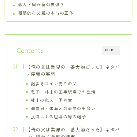
恋人・周燕童の裏切り
衝撃的な父親の本当の正体
Contents
CLOSE
【俺の父は業界の一番大物だった】ネタバ
レ序盤の展開
謎多きスイカ売りの父
息子・林山の工事現場での生活
林山の恋人・周燕童
御曹司・張海との最悪の出会い
張海による屈辱の緑の帽子
【俺の父は業界の一番大物だった】ネタバ
レ中盤から衝撃の結末