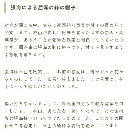
張海による屈辱の緑の帽子
対立が深まる中、さらに衝撃的な事実が林山の目の前で
発覚します。林山が愛し、将来を誓ったはずの恋人・周
燕童が、あろうことか張海と親密な関係になっていたの
です。周燕童は張海の腕に絡みつき、林山を見下すよう
な態度を取ります。
張海は林山を嘲笑し、「お前の彼女は、俺がずっと前か
らものにしていた」と言い放ちました。この言葉は、林
山にとって信じがたいものでした。
追い打ちをかけるように、周燕童自身も冷酷な言葉を口
にします。「林山、あなたと一緒にいたのは、ただ金持
ちの張海様への当てつけだったのよ」と、これまでの関
係全てを否定し、林山の純粋な愛情を踏みにじりまし