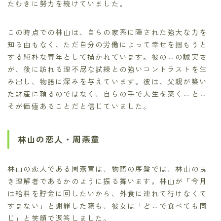
たむきに努力を続けていました。
この時点での林山は、自らの家系に隠された強大な力を
知る由もなく、ただ自分の労働によって幸せを掴もうと
する純朴な青年として描かれています。彼のこの誠実さ
が、後に訪れる理不尽な試練との強いコントラストを生
み出し、物語に深みを与えています。彼は、父親が築い
た財産に頼るのではなく、自らの手で人生を築くことこ
そが価値あることだと信じていました。
林山の恋人・周燕童
林山の恋人である周燕童は、物語の序盤では、林山の良
き理解者であるかのように振る舞います。林山が「今月
は給料を貯金に回したいから、外食に連れて行けなくて
すまない」と謝罪した際も、彼女は「どこで食べても同
じ」と笑顔で返答しました。