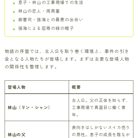
息子・林山の工事現場での生活
林山の恋人・周燕童
御曹司・張海との最悪の出会い
張海による屈辱の緑の帽子
物語の序盤では、主人公を取り巻く環境と、事件の引き
金となる人物たちが登場します。まずは主要な登場人物
の関係性を整理します。
登場人物
概要
主人公。父の正体を知らず、
林山（リン・シャン）
工事現場で真面目に働く青
年。
表向きはしがないスイカ売り
林山の父
の男性。息子の成長を陰なが