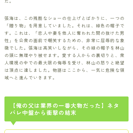
た。
張海は、この残酷なショーの仕上げとばかりに、一つの
「贈り物」を用意していました。それは、緑色の帽子で
す。これは、「恋人や妻を他人に奪われた間の抜けた男
性」を公衆の面前で嘲笑するための、非常に屈辱的な象
徴でした。張海は高笑いしながら、その緑の帽子を林山
の頭に無理やり被せます。愛する人からの裏切りと、衆
人環視の中での最大限の侮辱を受け、林山の怒りと絶望
は頂点に達しました。物語はここから、一気に危険な領
域へと進んでいきます。
【俺の父は業界の一番大物だった】ネタ
バレ中盤から衝撃の結末