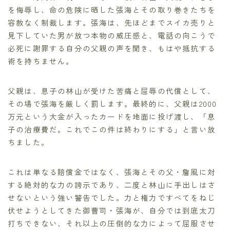
を侮辱し、命の危険に晒した張海とその取り巻きたちを
容赦なく制裁します。張海は、先ほどまでスイカ売りと
見下していた男が放つ本物の威圧感と、電話の向こうで
必死に謝罪する自分の父親の声を聞き、もはや抵抗する
術を持ちません。
父親は、息子の林山が受けた苦痛と屈辱の代償として、
その場で張海を厳しく罰します。最終的に、父親は2000
万元という大金が入ったカードを地面に投げ渡し、「息
子の治療費だ。これでこの件は終わりにする」と言い放
ちました。
これは単なる賠償金ではなく、張海とその父・詹風に対
する絶対的な力の誇示であり、二度と林山に手出しはさ
せないという強い警告でした。力と権力ですべてをねじ
伏せようとしてきた御曹司・張海が、自分では到底太刀
打ちできない、それ以上の圧倒的な力によって屈服させ