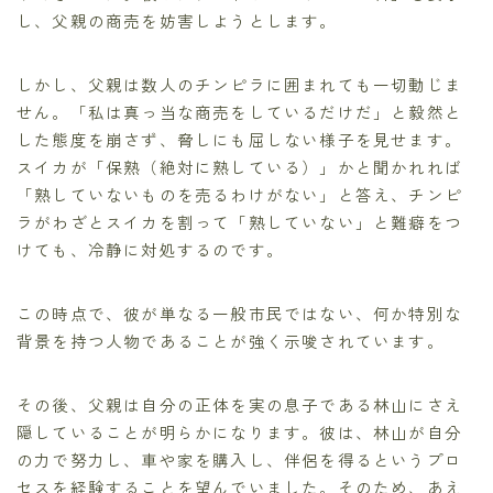
し、父親の商売を妨害しようとします。
しかし、父親は数人のチンピラに囲まれても一切動じま
せん。「私は真っ当な商売をしているだけだ」と毅然と
した態度を崩さず、脅しにも屈しない様子を見せます。
スイカが「保熟（絶対に熟している）」かと聞かれれば
「熟していないものを売るわけがない」と答え、チンピ
ラがわざとスイカを割って「熟していない」と難癖をつ
けても、冷静に対処するのです。
この時点で、彼が単なる一般市民ではない、何か特別な
背景を持つ人物であることが強く示唆されています。
その後、父親は自分の正体を実の息子である林山にさえ
隠していることが明らかになります。彼は、林山が自分
の力で努力し、車や家を購入し、伴侶を得るというプロ
セスを経験することを望んでいました。そのため、あえ