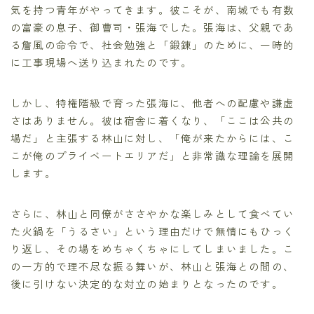
気を持つ青年がやってきます。彼こそが、南城でも有数
の富豪の息子、御曹司・張海でした。張海は、父親であ
る詹風の命令で、社会勉強と「鍛錬」のために、一時的
に工事現場へ送り込まれたのです。
しかし、特権階級で育った張海に、他者への配慮や謙虚
さはありません。彼は宿舎に着くなり、「ここは公共の
場だ」と主張する林山に対し、「俺が来たからには、こ
こが俺のプライベートエリアだ」と非常識な理論を展開
します。
さらに、林山と同僚がささやかな楽しみとして食べてい
た火鍋を「うるさい」という理由だけで無情にもひっく
り返し、その場をめちゃくちゃにしてしまいました。こ
の一方的で理不尽な振る舞いが、林山と張海との間の、
後に引けない決定的な対立の始まりとなったのです。