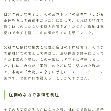
自分の愚かな息子が、その業界トップの御曹司（しかも
正体を隠して鍛錬中だった）に対して、どれほど非道で
取り返しのつかない侮辱と危害を加えたのか。詹風は電
話口で全てを悟り、血の気が引くのを感じました。
父親の圧倒的な権力と地位が白日の下に晒され、それま
で絶対的な強者として君臨し、法や倫理を踏みにじって
きた張海の立場は、この一瞬にして完全に逆転しまし
た。彼は、自分が「鍛錬」のために送り込まれた現場
で、本物の「大物」の息子に手を出してしまったことに
気づき、恐怖に打ち震えることしかできません。
圧倒的な力で張海を制圧
全ての力関係が明らかになった後、林山の父親は、息子