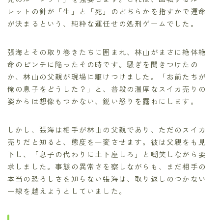
レットの針が「生」と「死」のどちらかを指すかで運命
が決まるという、純粋な運任せの処刑ゲームでした。
張海とその取り巻きたちに囲まれ、林山がまさに絶体絶
命のピンチに陥ったその時です。騒ぎを聞きつけたの
か、林山の父親が現場に駆けつけました。「お前たちが
俺の息子をどうした？」と、普段の温厚なスイカ売りの
姿からは想像もつかない、鋭い怒りを露わにします。
しかし、張海は相手が林山の父親であり、ただのスイカ
売りだと知ると、態度を一変させます。彼は父親をも見
下し、「息子の代わりに土下座しろ」と嘲笑しながら要
求しました。事態の異常さを察しながらも、まだ相手の
本当の恐ろしさを知らない張海は、取り返しのつかない
一線を越えようとしていました。