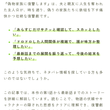
『偽物家族に復讐します』は、夫と親友に人生を奪われ
た主人公が、時を遡り、偽りの家族たちに鉄槌を下す痛
快かつ壮絶な復讐劇です。
「あらすじだけサクッと確認して、スカッとした
い」
「ドロドロした人間関係が複雑で、誰が味方か整
理したい」
「最新話までの展開を振り返って、今後の結末を
予想したい」
このような気持ちで、ネタバレ情報を探している方も多
いのではないでしょうか。
この記事では、本作の第1話から最新話までのストーリー
を詳細に解説しています。読むことで、物語の伏線やキ
ャラクターの隠された思惑をクリアに理解でき、復讐劇