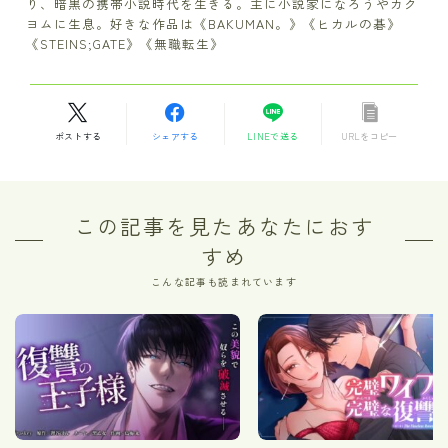
り、暗黒の携帯小説時代を生きる。主に小説家になろうやカク
ヨムに生息。好きな作品は《BAKUMAN。》《ヒカルの碁》
《STEINS;GATE》《無職転生》
ポストする
シェアする
LINEで送る
URLをコピー
この記事を見たあなたにおす
すめ
こんな記事も読まれています