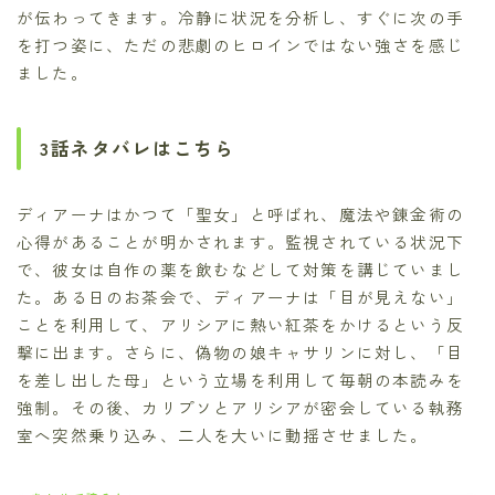
が伝わってきます。冷静に状況を分析し、すぐに次の手
を打つ姿に、ただの悲劇のヒロインではない強さを感じ
ました。
3話ネタバレはこちら
ディアーナはかつて「聖女」と呼ばれ、魔法や錬金術の
心得があることが明かされます。監視されている状況下
で、彼女は自作の薬を飲むなどして対策を講じていまし
た。ある日のお茶会で、ディアーナは「目が見えない」
ことを利用して、アリシアに熱い紅茶をかけるという反
撃に出ます。さらに、偽物の娘キャサリンに対し、「目
を差し出した母」という立場を利用して毎朝の本読みを
強制。その後、カリプソとアリシアが密会している執務
室へ突然乗り込み、二人を大いに動揺させました。