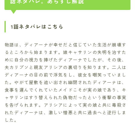
話ネタバレ。あらすじ解説
1話ネタバレはこちら
物語は、ディアーナが幸せだと信じていた生活が崩壊す
るところから始まります。娘キャサリンの失明を治すた
めに自分の視力を捧げたディアーナでしたが、その後、
夫カリプソと親友アリシアの裏切りを知ります。二人は
ディアーナの目の前で浮気をし、彼女を嘲笑っていまし
た。やがて屋敷を追い出され幽閉されたディアーナは、
食事を運んでくれていたメイドこそが実の娘であり、キ
ャサリンはすり替えられた偽物だったという衝撃の事実
を告げられます。アリシアによって実の娘と共に毒殺さ
れたディアーナは、激しい憎悪と共に過去へと逆行しま
した。