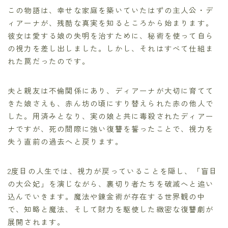
この物語は、幸せな家庭を築いていたはずの主人公・デ
ィアーナが、残酷な真実を知るところから始まります。
彼女は愛する娘の失明を治すために、秘術を使って自ら
の視力を差し出しました。しかし、それはすべて仕組ま
れた罠だったのです。
夫と親友は不倫関係にあり、ディアーナが大切に育てて
きた娘さえも、赤ん坊の頃にすり替えられた赤の他人で
した。用済みとなり、実の娘と共に毒殺されたディアー
ナですが、死の間際に強い復讐を誓ったことで、視力を
失う直前の過去へと戻ります。
2度目の人生では、視力が戻っていることを隠し、「盲目
の大公妃」を演じながら、裏切り者たちを破滅へと追い
込んでいきます。魔法や錬金術が存在する世界観の中
で、知略と魔法、そして財力を駆使した緻密な復讐劇が
展開されます。