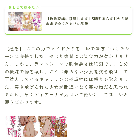
あわせて読みたい
【偽物家族に復讐します】5話をあらすじから結
末まで全てネタバレ解説
【感想】 お金の力でメイドたちを一瞬で味方につけるシ
ーンは爽快でした。やはり復讐には資金力が欠かせませ
ん。しかし、ラストシーンの胸糞悪さは強烈です。自分
の機嫌で物を壊し、さらに罪のない少女を突き飛ばして
平然としているキャサリンの残虐性には怒りを覚えまし
た。突き飛ばされた少女が間違いなく実の娘だと思われ
るため、早くディアーナが気づいて救い出してほしいと
願うばかりです。