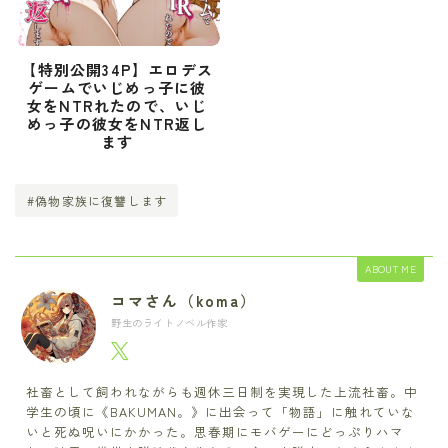
【特別公開34P】エロデス
ゲームでいじめっ子に彼
女をNTRれたので、いじ
めっ子の彼女をNTR返し
ます
#偽物家族に復讐します
ABOUT ME
コマさん（koma）
野生のライトノベル作家
社畜として飼われながらも週休三日制を実現した上流社畜。中
学生の頃に《BAKUMAN。》に出会って「物語」に触れていな
いと死ぬ呪いにかかった。思春期にモバゲーにどっぷりハマ