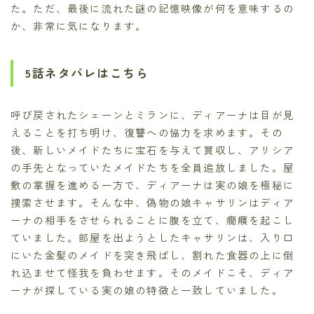
た。ただ、最後に流れた謎の記憶映像が何を意味するの
か、非常に気になります。
5話ネタバレはこちら
呼び戻されたシェーンとミランに、ディアーナは目が見
えることを打ち明け、復讐への協力を求めます。その
後、新しいメイドたちに宝石を与えて買収し、アリシア
の手先となっていたメイドたちを全員追放しました。屋
敷の掌握を進める一方で、ディアーナは実の娘を極秘に
捜索させます。そんな中、偽物の娘キャサリンはディア
ーナの相手をさせられることに腹を立て、癇癪を起こし
ていました。部屋を出ようとしたキャサリンは、入り口
にいた金髪のメイドを突き飛ばし、割れた食器の上に倒
れ込ませて怪我を負わせます。そのメイドこそ、ディア
ーナが探している実の娘の特徴と一致していました。