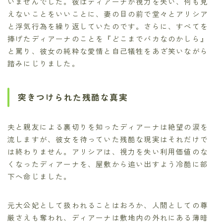
いませんでした。彼はディアーナが視力を失い、何も見
えないことをいいことに、妻の目の前で堂々とアリシア
と浮気行為を繰り返していたのです。さらに、すべてを
捧げたディアーナのことを『どこまでバカなのかしら』
と罵り、彼女の純粋な愛情と自己犠牲をあざ笑いながら
踏みにじりました。
突きつけられた残酷な真実
夫と親友による裏切りを知ったディアーナは絶望の涙を
流しますが、彼女を待っていた残酷な現実はそれだけで
は終わりません。アリシアは、視力を失い利用価値のな
くなったディアーナを、屋敷から追い出すよう冷酷に部
下へ命じました。
元大公妃として扱われることはおろか、人間としての尊
厳さえも奪われ、ディアーナは敷地内の外れにある薄暗