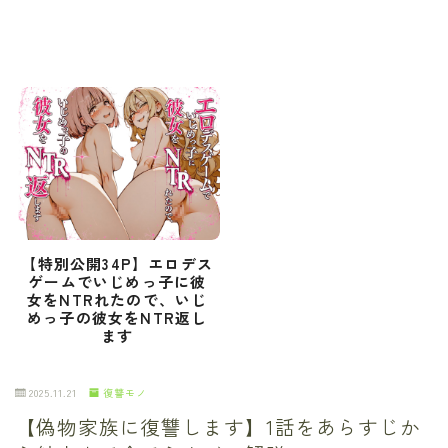
【特別公開34P】エロデス
ゲームでいじめっ子に彼
女をNTRれたので、いじ
めっ子の彼女をNTR返し
ます
2025.11.21
復讐モノ
【偽物家族に復讐します】1話をあらすじか