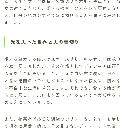
とってキャサリンは自分の命よりも大切な存在です。彼
女は迷うことなく、愛する娘が再び光を取り戻せるなら
と、自分の視力をすべて娘に捧げることを即座に決意し
ました。
光を失った世界と夫の裏切り
視力を譲渡する儀式は無事に成功し、キャサリンは視力
を取り戻しましたが、その代償としてディアーナは両目
の光を完全に失いました。目元を白い布で覆い、何も見
えない暗闇の中で生活することになった彼女は、慣れな
い不自由な生活に苦労します。それでも、愛する娘が光
を取り戻し、元気に走り回っているという事実だけを心
の支えにしていました。
また、提案者である幼馴染のアリシアも、以前にも増し
て頻繁に屋敷を訪れ、目の見えないディアーナを気遣