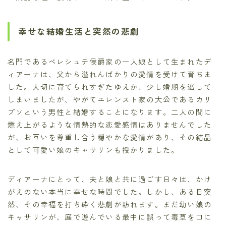
幸せな結婚生活と突然の悲劇
名門であるペレシュテ侯爵家の一人娘として生まれたデ
ィアーナは、父から溢れんばかりの愛情を受けて育ちま
した。大切に育てられすぎたゆえか、少し婚期を逃して
しまいましたが、やがてエレンスト家の大公であるカリ
プソという男性と結婚することになります。二人の間に
燃え上がるような情熱的な恋愛感情はありませんでした
が、お互いを尊重し合う穏やかな愛情があり、その結晶
として可愛い娘のキャサリンも授かりました。
ディアーナにとって、夫と娘と共に過ごす日々は、かけ
がえのない本当に幸せな時間でした。しかし、ある日突
然、その幸福を打ち砕く悲劇が訪れます。まだ幼い娘の
キャサリンが、庭で遊んでいる最中に誤って毒草を口に