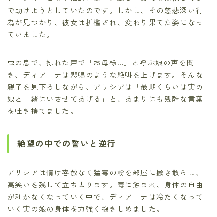
で助けようとしていたのです。しかし、その慈悲深い行
為が見つかり、彼女は折檻され、変わり果てた姿になっ
ていました。
虫の息で、掠れた声で「お母様…」と呼ぶ娘の声を聞
き、ディアーナは悲鳴のような絶叫を上げます。そんな
親子を見下ろしながら、アリシアは「最期くらいは実の
娘と一緒にいさせてあげる」と、あまりにも残酷な言葉
を吐き捨てました。
絶望の中での誓いと逆行
アリシアは情け容赦なく猛毒の粉を部屋に撒き散らし、
高笑いを残して立ち去ります。毒に蝕まれ、身体の自由
が利かなくなっていく中で、ディアーナは冷たくなって
いく実の娘の身体を力強く抱きしめました。