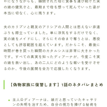
ロになりながらも、幽閉された母に食事を運び続けた実
の娘の健気さと、最期まで母を想って死んでいった姿が
本当に切なく、心に残ります。
夫のカリプソと親友のアリシアの人間とは思えない非道
ぶりも際立っていました。単に浮気をするだけでなく、
実の娘をメイドにし、さらにその命まで奪うとは、悪役
としても許容範囲を超えています。だからこそ、最後に
時間が巻き戻った瞬間のカタルシスは非常に大きかった
です。すべての真実を知ったディアーナが、今度こそ実
の娘を救い出し、あの二人にどのような報いを受けさせ
るのか、今後の展開を全力で応援したくなります。
【偽物家族に復讐します】1話のネタバレまとめ
主人公ディアーナは、娘だと思っていたキャサリ
ンの失明を治すため、自分の視力を捧げる秘術を