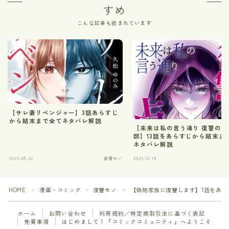
すめ
こんな記事も読まれています
【サレ妻リベンジャー】3話あらすじ
から結末まで全てネタバレ解説
【未来は私の言う通り 復讐の占
師】13話をあらすじから結末ま
ネタバレ解説
2025.08.22
復讐モノ
2025.10.19
HOME
漫画・コミック
復讐モノ
【偽物家族に復讐します】1話をあ
＞
＞
＞
ホーム
お問い合わせ
利用規約／特定商取引法に基づく表記
免責事項
はじめまして！『コミックコミュニティ』へようこそ