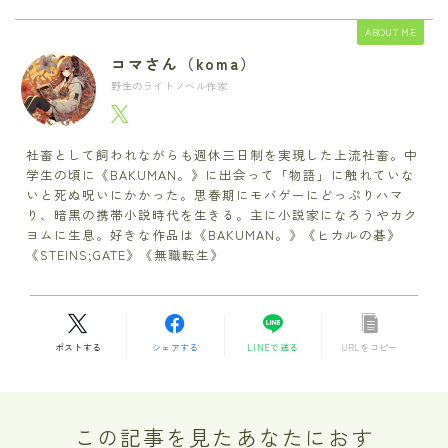
ABOUT ME
コマさん（koma）
野生のライトノベル作家
社畜として飼われながらも週休三日制を実現した上流社畜。中
学生の頃に《BAKUMAN。》に出会って「物語」に触れていな
いと死ぬ呪いにかかった。思春期にモバゲーにどっぷりハマ
り、暗黒の携帯小説時代を生きる。主に小説家になろうやカク
ヨムに生息。好きな作品は《BAKUMAN。》《ヒカルの碁》
《STEINS;GATE》《無職転生》
ポストする
シェアする
LINEで送る
URLをコピー
この記事を見たあなたにおす