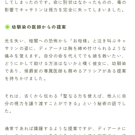
してしまったのです。命に別状はなかったものの、毒の
影響でキャサリンは視力を完全に失ってしまいました。
幼馴染の医師からの提案
光を失い、暗闇への恐怖から「お母様」と泣き叫ぶキャ
サリンの姿に、ディアーナは胸を締め付けられるような
痛みを覚えます。自分の命を代えてでも娘を救いたい、
どうにかして助ける方法はないかと嘆く彼女に、幼馴染
であり、侯爵家の専属医師も務めるアリシアがある提案
を持ちかけました。
それは、古くから伝わる『聖なる力を使えば、他人に自
分の視力を譲り渡すことができる』という秘術の話でし
た。
通常であれば躊躇するような提案ですが、ディアーナに