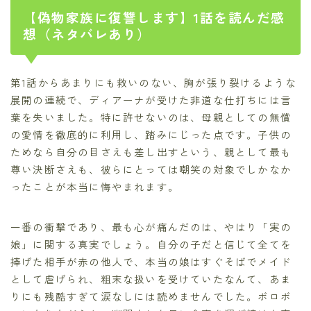
【偽物家族に復讐します】1話を読んだ感
想（ネタバレあり）
第1話からあまりにも救いのない、胸が張り裂けるような
展開の連続で、ディアーナが受けた非道な仕打ちには言
葉を失いました。特に許せないのは、母親としての無償
の愛情を徹底的に利用し、踏みにじった点です。子供の
ためなら自分の目さえも差し出すという、親として最も
尊い決断さえも、彼らにとっては嘲笑の対象でしかなか
ったことが本当に悔やまれます。
一番の衝撃であり、最も心が痛んだのは、やはり「実の
娘」に関する真実でしょう。自分の子だと信じて全てを
捧げた相手が赤の他人で、本当の娘はすぐそばでメイド
として虐げられ、粗末な扱いを受けていたなんて、あま
りにも残酷すぎて涙なしには読めませんでした。ボロボ