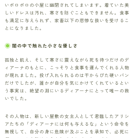
いボロボロの小屋に幽閉されてしまいます。着ていた美
しいドレスは汚れ、寒さを防ぐこともできません。食事
も満足に与えられず、家畜以下の悲惨な扱いを受けるこ
とになりました。
闇の中で触れた小さな優しさ
孤独と飢え、そして寒さに震えながら死を待つだけのデ
ィアーナのもとに、こっそりと食事を運んでくれる人物
が現れました。投げ入れられるのは干からびた硬いパン
だけでしたが、誰かが自分を気にかけてくれているとい
う事実は、絶望の淵にいるディアーナにとって唯一の救
いでした。
その人物は、新しい屋敷の女主人として君臨したアリシ
アたちの「ディアーナには何も与えるな」という命令を
無視して、自分の身に危険が及ぶことを承知で、必死に