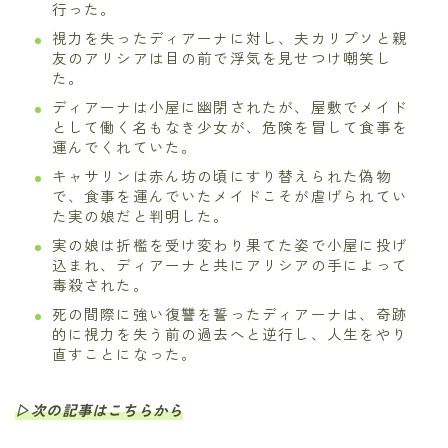
行った。
視力を失ったディアーナに対し、夫カリプソと親
友のアリシアは目の前で浮気を見せつけ嘲笑し
た。
ディアーナは小屋に幽閉されたが、屋敷でメイド
として働く名もなき少女が、危険を冒して食事を
運んでくれていた。
キャサリンは赤ん坊の頃にすり替えられた偽物
で、食事を運んでいたメイドこそが虐げられてい
た実の娘だと判明した。
実の娘は折檻を受け変わり果てた姿で小屋に投げ
込まれ、ディアーナと共にアリシアの手によって
毒殺された。
死の間際に強い復讐を誓ったディアーナは、奇跡
的に視力を失う前の過去へと逆行し、人生をやり
直すことになった。
▷次の記事はこちらから