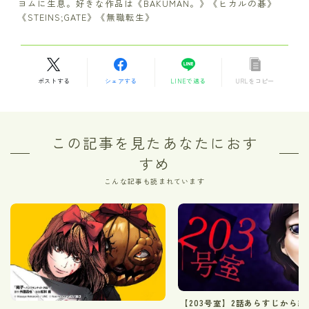
ヨムに生息。好きな作品は《BAKUMAN。》《ヒカルの碁》
《STEINS;GATE》《無職転生》
ポストする
シェアする
LINEで送る
URLをコピー
この記事を見たあなたにおす
すめ
こんな記事も読まれています
【203号室】2話あらすじから結