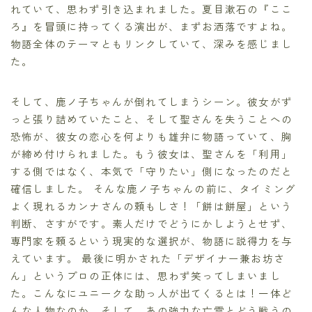
れていて、思わず引き込まれました。夏目漱石の『ここ
ろ』を冒頭に持ってくる演出が、まずお洒落ですよね。
物語全体のテーマともリンクしていて、深みを感じまし
た。
そして、鹿ノ子ちゃんが倒れてしまうシーン。彼女がず
っと張り詰めていたこと、そして聖さんを失うことへの
恐怖が、彼女の恋心を何よりも雄弁に物語っていて、胸
が締め付けられました。もう彼女は、聖さんを「利用」
する側ではなく、本気で「守りたい」側になったのだと
確信しました。 そんな鹿ノ子ちゃんの前に、タイミング
よく現れるカンナさんの頼もしさ！「餅は餅屋」という
判断、さすがです。素人だけでどうにかしようとせず、
専門家を頼るという現実的な選択が、物語に説得力を与
えています。 最後に明かされた「デザイナー兼お坊さ
ん」というプロの正体には、思わず笑ってしまいまし
た。こんなにユニークな助っ人が出てくるとは！一体ど
んな人物なのか、そして、あの強力な亡霊とどう戦うの