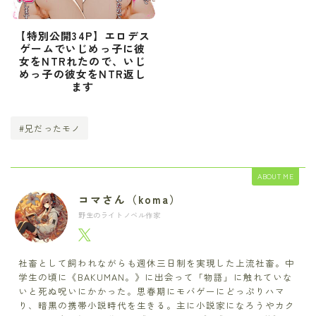
【特別公開34P】エロデス
ゲームでいじめっ子に彼
女をNTRれたので、いじ
めっ子の彼女をNTR返し
ます
#兄だったモノ
ABOUT ME
コマさん（koma）
野生のライトノベル作家
社畜として飼われながらも週休三日制を実現した上流社畜。中
学生の頃に《BAKUMAN。》に出会って「物語」に触れていな
いと死ぬ呪いにかかった。思春期にモバゲーにどっぷりハマ
り、暗黒の携帯小説時代を生きる。主に小説家になろうやカク