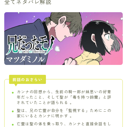
全てネタバレ解説
前話のおさらい
カンナの回想から、生前の騎一郎が妹思いの好青
年だったこと、そして聖が「毒を持つ鈴蘭」と評
されていたことが語られる 。
聖は、兄の亡霊が自分を「監視する」ためにこの
家にいるとカンナに明かす 。
亡霊は聖の体を乗っ取り、カンナと直接会話をし