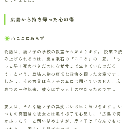
広島から持ち帰った心の傷
心ここにあらず
物語は、鹿ノ子の学校の教室から始まります。 授業で読
み上げられるのは、夏目漱石の『こころ』の一節。「も
っと早く死ぬべきだのになぜ今まで生きていたのだろ
う」という、登場人物の痛切な後悔を綴った文章です
。
しかし、その言葉は鹿ノ子の耳には届いていません。広
島での一件以来、彼女はずっと上の空だったのです
。
友人は、そんな鹿ノ子の異変にいち早く気づきます
。い
つもの真面目な彼女とは違う様子を心配し、「広島で何
かあった？」と問い詰めますが、鹿ノ子は「なんでもな
いわよ」と固く口を閉ざすのでした
。