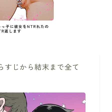
めっ子に彼女をNTRれたの
TR返します
あらすじから結末まで全て