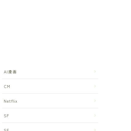
AI漫画
CM
Netflix
SF
SF