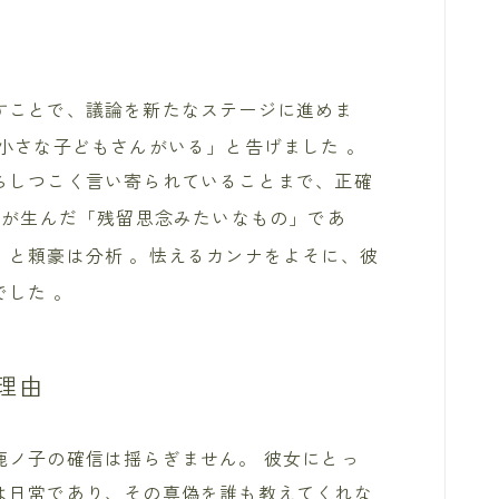
すことで、議論を新たなステージに進めま
「小さな子どもさんがいる」と告げました
。
らしつこく言い寄られていることまで、正確
着が生んだ「残留思念みたいなもの」であ
、と頼豪は分析
。怯えるカンナをよそに、彼
でした
。
理由
鹿ノ子の確信は揺らぎません。 彼女にとっ
は日常であり、その真偽を誰も教えてくれな