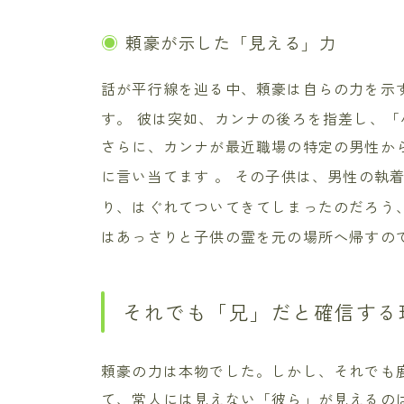
頼豪が示した「見える」力
話が平行線を辿る中、頼豪は自らの力を示
す。 彼は突如、カンナの後ろを指差し、
さらに、カンナが最近職場の特定の男性か
に言い当てます
。 その子供は、男性の執
り、はぐれてついてきてしまったのだろう
はあっさりと子供の霊を元の場所へ帰すの
それでも「兄」だと確信する
頼豪の力は本物でした。しかし、それでも
て、常人には見えない「彼ら」が見えるの