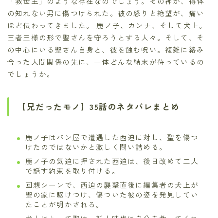
「救世主」のような存在なのでしょう。その神が、得体
の知れない男に傷つけられた。彼の怒りと絶望が、痛い
ほど伝わってきました。 鹿ノ子、カンナ、そして犬上。
三者三様の形で聖さんを守ろうとする人々。そして、そ
の中心にいる聖さん自身と、彼を蝕む呪い。複雑に絡み
合った人間関係の先に、一体どんな結末が待っているの
でしょうか。
【兄だったモノ】35話のネタバレまとめ
鹿ノ子はパン屋で遭遇した西迫に対し、聖を傷つ
けたのではないかと激しく問い詰める。
鹿ノ子の気迫に押された西迫は、後日改めて二人
で話す約束を取り付ける。
回想シーンで、西迫の襲撃直後に編集者の犬上が
聖の家に駆けつけ、傷ついた彼の姿を発見してい
たことが明かされる。