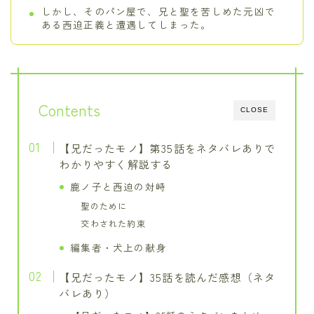
しかし、そのパン屋で、兄と聖を苦しめた元凶で
ある西迫正義と遭遇してしまった。
Contents
CLOSE
【兄だったモノ】第35話をネタバレありで
わかりやすく解説する
鹿ノ子と西迫の対峙
聖のために
交わされた約束
編集者・犬上の献身
【兄だったモノ】35話を読んだ感想（ネタ
バレあり）