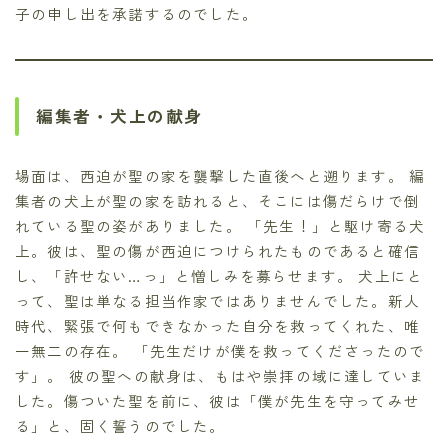
子の申し出を承諾するのでした。
編集者・犬上の献身
場面は、西迫が聖の家を襲撃した直後へと遡ります。 編
集者の犬上が聖の家を訪れると、そこには傷だらけで倒
れている聖の姿がありました。 「先生！」と駆け寄る犬
上。彼は、聖の傷が西迫につけられたものであると確信
し、「許せない…っ」と憎しみを募らせます。 犬上にと
って、聖は単なる担当作家ではありませんでした。新人
時代、緊張で何もできなかった自分を救ってくれた、唯
一無二の存在。 「先生だけが僕を救ってくださったので
す」。 彼の聖への献身は、もはや崇拝の域に達していま
した。傷ついた聖を前に、彼は「僕が先生を守ってみせ
る」と、固く誓うのでした。