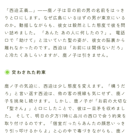
「西迫正義…」――鹿ノ子は目の前の男の名前をはっき
りと口にします。なぜ広島にいるはずの男が東京にいる
のか。動揺しながらも、彼女は毅然とした態度で彼を問
い詰めました。 「あんた あの人に何したの？」。 電話
口で「助けて」と泣いていた聖の姿が、彼女の脳裏から
離れなかったのです。西迫は「お前には関係ないだろ」
と冷たくあしらいますが、鹿ノ子は引きません。
交わされた約束
鹿ノ子の気迫に、西迫は少し態度を変えます。「構うだ
ろ」と言い返す西迫は、他の客の視線も気にせず、鹿ノ
子を挑発し続けます。 しかし、鹿ノ子が「お前の大切な
『聖さん』」と口にしたことで、彼は一旦矛を収めまし
た。 そして、明日の夕方17時に品川の西口で会う約束を
取り付けるのです。「個室だったらあんたの顔思いっき
り引っ叩けるからよ」と心の中で毒づきながらも、鹿ノ