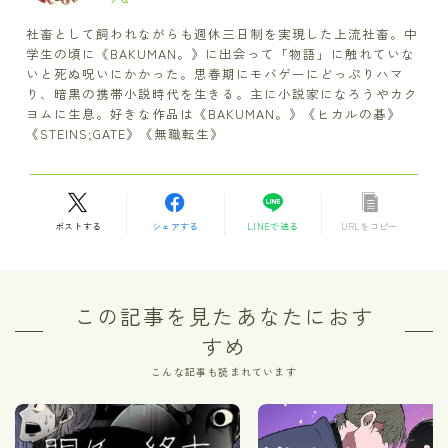
社畜として飼われながらも週休三日制を実現した上流社畜。中
学生の頃に《BAKUMAN。》に出会って「物語」に触れていな
いと死ぬ呪いにかかった。思春期にモバゲーにどっぷりハマ
り、暗黒の携帯小説時代を生きる。主に小説家になろうやカク
ヨムに生息。好きな作品は《BAKUMAN。》《ヒカルの碁》
《STEINS;GATE》《無職転生》
ポストする
シェアする
LINEで送る
URLをコピー
この記事を見たあなたにおす
すめ
こんな記事も読まれています